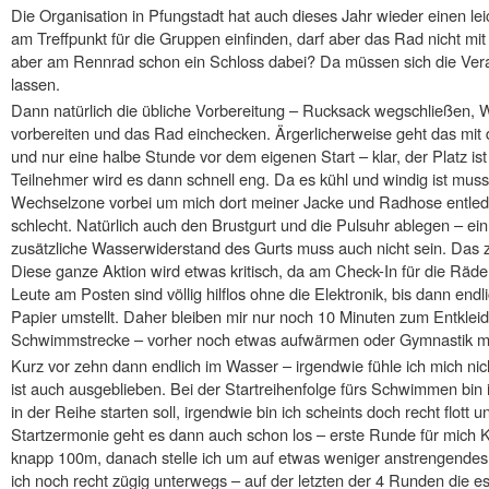
Die Organisation in Pfungstadt hat auch dieses Jahr wieder einen leic
am Treffpunkt für die Gruppen einfinden, darf aber das Rad nicht mi
aber am Rennrad schon ein Schloss dabei? Da müssen sich die Veran
lassen.
Dann natürlich die übliche Vorbereitung – Rucksack wegschließen,
vorbereiten und das Rad einchecken. Ärgerlicherweise geht das mi
und nur eine halbe Stunde vor dem eigenen Start – klar, der Platz is
Teilnehmer wird es dann schnell eng. Da es kühl und windig ist muss 
Wechselzone vorbei um mich dort meiner Jacke und Radhose entled
schlecht. Natürlich auch den Brustgurt und die Pulsuhr ablegen – ei
zusätzliche Wasserwiderstand des Gurts muss auch nicht sein. Das 
Diese ganze Aktion wird etwas kritisch, da am Check-In für die Räder
Leute am Posten sind völlig hilflos ohne die Elektronik, bis dann en
Papier umstellt. Daher bleiben mir nur noch 10 Minuten zum Entkleid
Schwimmstrecke – vorher noch etwas aufwärmen oder Gymnastik mu
Kurz vor zehn dann endlich im Wasser – irgendwie fühle ich mich nich
ist auch ausgeblieben. Bei der Startreihenfolge fürs Schwimmen bin
in der Reihe starten soll, irgendwie bin ich scheints doch recht flott
Startzermonie geht es dann auch schon los – erste Runde für mich
knapp 100m, danach stelle ich um auf etwas weniger anstrengendes
ich noch recht zügig unterwegs – auf der letzten der 4 Runden die es