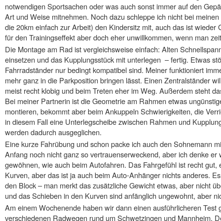
notwendigen Sportsachen oder was auch sonst immer auf den Gepäck
Art und Weise mitnehmen. Noch dazu schleppe ich nicht bei meinen
die 20km einfach zur Arbeit) den Kindersitz mit, auch das ist wieder
für den Trainingseffekt aber doch eher unwillkommen, wenn man zei
Die Montage am Rad ist vergleichsweise einfach: Alten Schnellspann
einsetzen und das Kupplungsstück mit unterlegen – fertig. Etwas stö
Fahrradständer nur bedingt kompatibel sind. Meiner funktioniert imm
mehr ganz in die Parkposition bringen lässt. Einen Zentralständer will
meist recht klobig und beim Treten eher im Weg. Außerdem steht das
Bei meiner Partnerin ist die Geometrie am Rahmen etwas ungünstig
montieren, bekommt aber beim Ankuppeln Schwierigkeiten, die Verrie
in diesem Fall eine Unterlegscheibe zwischen Rahmen und Kupplung,
werden dadurch ausgeglichen.
Eine kurze Fahrübung und schon packe ich auch den Sohnemann mit
Anfang noch nicht ganz so vertrauenserweckend, aber ich denke er 
gewöhnen, wie auch beim Autofahren. Das Fahrgefühl ist recht gut, 
Kurven, aber das ist ja auch beim Auto-Anhänger nichts anderes. Es
den Block – man merkt das zusätzliche Gewicht etwas, aber nicht 
und das Schieben in den Kurven sind anfänglich ungewohnt, aber nic
Am einem Wochenende haben wir dann einen ausführlicheren Test 
verschiedenen Radwegen rund um Schwetzingen und Mannheim. Der 