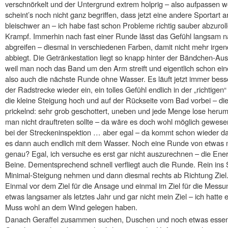
verschnörkelt und der Untergrund extrem holprig – also aufpassen w
scheint’s noch nicht ganz begriffen, dass jetzt eine andere Sportart 
bleischwer an – ich habe fast schon Probleme richtig sauber abzuroll
Krampf. Immerhin nach fast einer Runde lässt das Gefühl langsam
abgreifen – diesmal in verschiedenen Farben, damit nicht mehr irgen
abbiegt. Die Getränkestation liegt so knapp hinter der Bändchen-Au
weil man noch das Band um den Arm streift und eigentlich schon ei
also auch die nächste Runde ohne Wasser. Es läuft jetzt immer besse
der Radstrecke wieder ein, ein tolles Gefühl endlich in der „richtige
die kleine Steigung hoch und auf der Rückseite vom Bad vorbei – die P
prickelnd: sehr grob geschottert, uneben und jede Menge lose herum
man nicht drauftreten sollte – da wäre es doch wohl möglich gewe
bei der Streckeninspektion … aber egal – da kommt schon wieder d
es dann auch endlich mit dem Wasser. Noch eine Runde von etwas meh
genau? Egal, ich versuche es erst gar nicht auszurechnen – die Energi
Beine. Dementsprechend schnell verfliegt auch die Runde. Rein ins
Minimal-Steigung nehmen und dann diesmal rechts ab Richtung Ziel
Einmal vor dem Ziel für die Ansage und einmal im Ziel für die Mess
etwas langsamer als letztes Jahr und gar nicht mein Ziel – ich hatte e
Muss wohl an dem Wind gelegen haben.
Danach Geraffel zusammen suchen, Duschen und noch etwas essen –