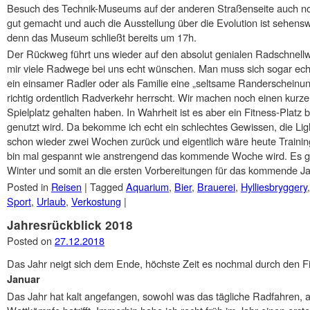
Besuch des Technik-Museums auf der anderen Straßenseite auch noc
gut gemacht und auch die Ausstellung über die Evolution ist sehensw
denn das Museum schließt bereits um 17h.
Der Rückweg führt uns wieder auf den absolut genialen Radschnellw
mir viele Radwege bei uns echt wünschen. Man muss sich sogar ec
ein einsamer Radler oder als Familie eine „seltsame Randerscheinu
richtig ordentlich Radverkehr herrscht. Wir machen noch einen kurze
Spielplatz gehalten haben. In Wahrheit ist es aber ein Fitness-Platz
genutzt wird. Da bekomme ich echt ein schlechtes Gewissen, die Lig
schon wieder zwei Wochen zurück und eigentlich wäre heute Traini
bin mal gespannt wie anstrengend das kommende Woche wird. Es ge
Winter und somit an die ersten Vorbereitungen für das kommende Ja
Posted in
Reisen
|
Tagged
Aquarium
,
Bier
,
Brauerei
,
Hylliesbryggery
Sport
,
Urlaub
,
Verkostung
|
Jahresrückblick 2018
Posted on
27.12.2018
Das Jahr neigt sich dem Ende, höchste Zeit es nochmal durch den Fil
Januar
Das Jahr hat kalt angefangen, sowohl was das tägliche Radfahren, a