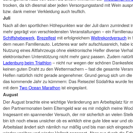
trocken, da ich diesmal aber jeden Versorgungsstand mit Wein auspro
bzw. dank meiner Verkleidung auch teuflich.
Juli
Nach all den sportlichen Höhepunkten war der Juli dann zumindest in
mehr geprägt von verschiedensten Veranstaltungen – ein Familiena
Schiffshebewerk
,
Brezelfest
mit erfolgreichem
Weltrekordversuch
in 
dem neuen Familienauto. Letzteres war sehr aufschlussreich, habe i
Nutzung eines Altfahrzeugs ohne elektronische Helfer diverse Verha
elektronischen Unterstützung nicht mehr ganz passen. Zudem natürli
Ladenburg beim Triathlon
– nicht nur wegen der schönen Dankesfeier.
keinen guten Draht zu den Wettermachern – fast die gesamte Verans
Helfen natürlich nicht gerade angenehmer. Grund genug sich um die
das kommende Jahr zu kümmern: Das Reiseziel Südafrika wurde fes
mit dem
Two Ocean Marathon
ist eingeplant.
August
Der August brachte eine wichtige Veränderung am Arbeitsplatz für m
den Partnermonaten beim Elterngeld war es mir möglich meine Woch
Insgesamt ein spannender Versuch, der mir sicherlich an vielen Stel
bin ich noch etwas unsicher ob es wirklich eine gute Idee war und 
Arbeitslast ändert sich nämlich nur mäßig und bis man sich eingeschw
wieder vorüber und wieder Vollzeit angesagt. Aber nur durch die Er