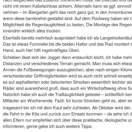
nicht mit einem Kabelschloss sichern. Alternativ kann es ggf. sinnvol
nehmen – im Biergarten geht das noch ganz gut, in den Innenräume
wenn diese barrierefrei gestaltet sind. Auf dem Rückweg haben wir d
Möglichkeit die Regentauglichkeit zu testen. Die Montage des Regens
innendrin wirklich alles trocken.
Ebenfalls bereits mehrfach ausprobiert habe ich als Langstreckenläu
Das ist etwas Fummelei bis die beiden Halter und das Rad montiert is
Hand, auch hier hilft regelmäßiges Üben.
Schieben lässt sich der Jogger dann erstaunlich leicht, ich habe m
Distanzen und verschiedenes Terrain gemacht. Man muss sich etwa
Armen die Fußbewegungen auszugleichen, aber nach einigen Kilome
verschiedenster Griffmöglichkeiten wird es auch nicht schnell einsei
es auf asphaltierten oder betonierten Strecken wesentlich leichter als
Räder sind ausreichend groß, dass auch ein Wirtschaftsweg ohne Sch
Natürlich habe ich auch die Trailtauglichkeit getestet – schließlich k
Mitläufer am Wochenende. Fazit: für kurze Strecken geht es, aber ein lä
Insgesamt bin ich mit dem Kauf sehr zufrieden. Ab Oktober wird der
die Fahrt in die Kita und zurück zum Einsatz kommen – da sehe ich
allen Eltern nur empfehlen sich über diese praktische, ökologische u
informieren, gerne gebe ich auch weitere Tipps.