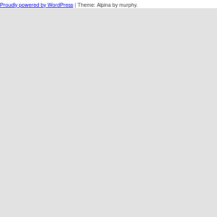
Proudly powered by WordPress
|
Theme: Alpina by murphy.