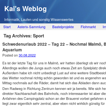
Kai's Weblog
Informatik, Laufen und sonstig Wissenswertes
Main menu
Skip
Start
Asterix-Sammlung
Bastelprojekte
Flohmarkt
I
to
Tag Archives:
Sport
content
Schwedenurlaub 2022 – Tag 22 – Nochmal Malmö, Br
Aquarium
Posted on
30.08.2022
Es ist der letzte Tag für uns in Malmö, wir hatten überlegt ob wir no
Allerdings wollen die Jungs auch noch etwas Zeit am Spielplatz dire
Außerdem habe ich nicht unbedingt Lust auf eine weitere Stadtbesi
das Wetter nochmal richtig schön geworden ist und es angenehm war
Mittag nochmals auf die Räder, damit hat sich das Abladen dann auch 
Den Radweg in Richtung Zentrum kennen wir ja bereits. Wie sich hera
direkter Nachbarschaft des Bahnhofs, noch interessanter ist aber di
Anfahren des Campingplatz schon an der Brauerei vorbei gefahren 
liegt zwar eigentlich sehr zentral, aber eben nicht wirklich günstig f