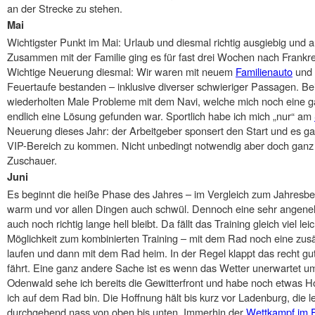
an der Strecke zu stehen.
Mai
Wichtigster Punkt im Mai: Urlaub und diesmal richtig ausgiebig und 
Zusammen mit der Familie ging es für fast drei Wochen nach Frankr
Wichtige Neuerung diesmal: Wir waren mit neuem
Familienauto
und 
Feuertaufe bestanden – inklusive diverser schwieriger Passagen. Be
wiederholten Male Probleme mit dem Navi, welche mich noch eine gan
endlich eine Lösung gefunden war. Sportlich habe ich mich „nur“ am
Neuerung dieses Jahr: der Arbeitgeber sponsert den Start und es gab
VIP-Bereich zu kommen. Nicht unbedingt notwendig aber doch ganz 
Zuschauer.
Juni
Es beginnt die heiße Phase des Jahres – im Vergleich zum Jahresbegi
warm und vor allen Dingen auch schwül. Dennoch eine sehr angeneh
auch noch richtig lange hell bleibt. Da fällt das Training gleich viel le
Möglichkeit zum kombinierten Training – mit dem Rad noch eine zusä
laufen und dann mit dem Rad heim. In der Regel klappt das recht gut
fährt. Eine ganz andere Sache ist es wenn das Wetter unerwartet u
Odenwald sehe ich bereits die Gewitterfront und habe noch etwas Hof
ich auf dem Rad bin. Die Hoffnung hält bis kurz vor Ladenburg, die 
durchgehend nass von oben bis unten. Immerhin der
Wettkampf im 