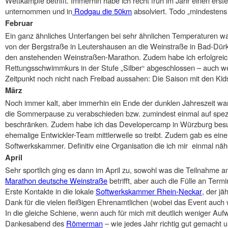
Wettkämpfe betrifft. Immerhin habe ich recht früh im Jahr einen erste
unternommen und in
Rodgau die 50km
absolviert. Todo „mindestens 
Februar
Ein ganz ähnliches Unterfangen bei sehr ähnlichen Temperaturen w
von der Bergstraße in Leutershausen an die Weinstraße in Bad-Dür
den anstehenden Weinstraßen-Marathon. Zudem habe ich erfolgrei
Rettungsschwimmkurs in der Stufe „Silber“ abgeschlossen – auch 
Zeitpunkt noch nicht nach Freibad aussahen: Die Saison mit den Ki
März
Noch immer kalt, aber immerhin ein Ende der dunklen Jahreszeit war
die Sommerpause zu verabschieden bzw. zumindest einmal auf spezi
beschränken. Zudem habe ich das Developercamp in Würzburg besuc
ehemalige Entwickler-Team mittlerweile so treibt. Zudem gab es ein
Softwerkskammer. Definitiv eine Organisation die ich mir einmal nä
April
Sehr sportlich ging es dann im April zu, sowohl was die Teilnahme 
Marathon deutsche Weinstraße
betrifft, aber auch die Fülle an Term
Erste Kontakte in die lokale
Softwerkskammer Rhein-Neckar
, der jä
Dank für die vielen fleißigen Ehrenamtlichen (wobei das Event auch w
In die gleiche Schiene, wenn auch für mich mit deutlich weniger Au
Dankesabend des
Römerman
– wie jedes Jahr richtig gut gemacht 