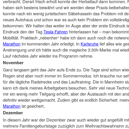
verbracht. Derart frisch erholt konnte der Herbstlauf dann kommen
haben sich bestens bewährt und wir werden diese Praxis beibehalten
konnte nach ein wenig juristischem Säbelrasseln das Problem mit de
neues Autohaus und schon war es auch kein Problem ein vollständig
bekommen. Wir halten das weiter im Auge aber der erste Eindruck is
Eindruck den der Tag
Tesla-Fahren
hinterlassen hat – man bekommt r
Mobilität. Praktisch „nebenher“ habe ich dann auch noch die notwend
Marathon
im kommenden Jahr erledigt. In
Karlsruhe
lief alles wie g
Anstrengung und ich hätte auch die magische 3:30h-Marke mal wiede
Lauf nächstes Jahr wieder ins Programm nehme.
November
Ganz langsam geht das Jahr aufs Ende zu. Die Tage sind schon wied
Regen sind aber noch immer im Sommermodus. Ich brauche nur sehr 
für die tägliche Radstrecke und das Lauftraining. Die in Mannheim s
kann ich dank meines Arbeitgebers besuchen. Sehr viel neue Techno
mir ein wenig mehr Tiefgang erhofft, aber der Austausch mit den a
definitiv wieder wettgemacht. Zudem gibt es endlich Sicherheit: me
Marathon
ist gesichert,
Dezember
In diesem Jahr war der Dezember zwar auch wieder gut angefüllt mit 
mehrere Familiengeburtstage zuzüglich zum Weihnachtswahnsinn zu