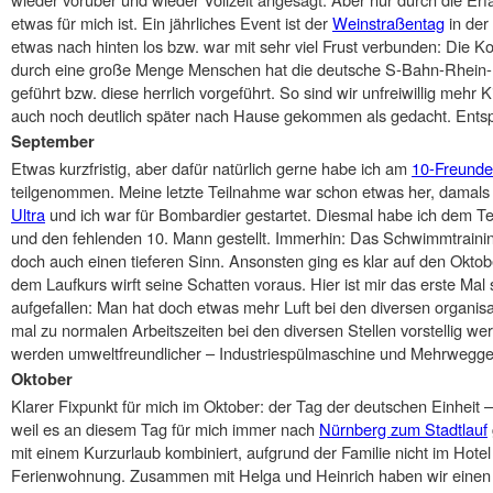
etwas für mich ist. Ein jährliches Event ist der
Weinstraßentag
in der 
etwas nach hinten los bzw. war mit sehr viel Frust verbunden: Die
durch eine große Menge Menschen hat die deutsche S-Bahn-Rhein-
geführt bzw. diese herrlich vorgeführt. So sind wir unfreiwillig meh
auch noch deutlich später nach Hause gekommen als gedacht. Entsp
September
Etwas kurzfristig, aber dafür natürlich gerne habe ich am
10-Freunde-
teilgenommen. Meine letzte Teilnahme war schon etwas her, damals
Ultra
und ich war für Bombardier gestartet. Diesmal habe ich dem Te
und den fehlenden 10. Mann gestellt. Immerhin: Das Schwimmtraini
doch auch einen tieferen Sinn. Ansonsten ging es klar auf den Okto
dem Laufkurs wirft seine Schatten voraus. Hier ist mir das erste Mal so
aufgefallen: Man hat doch etwas mehr Luft bei den diversen organi
mal zu normalen Arbeitszeiten bei den diversen Stellen vorstellig we
werden umweltfreundlicher – Industriespülmaschine und Mehrweggesc
Oktober
Klarer Fixpunkt für mich im Oktober: der Tag der deutschen Einheit – 
weil es an diesem Tag für mich immer nach
Nürnberg zum Stadtlauf
mit einem Kurzurlaub kombiniert, aufgrund der Familie nicht im Hotel
Ferienwohnung. Zusammen mit Helga und Heinrich haben wir eine