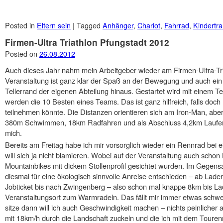
Posted in
Eltern sein
|
Tagged
Anhänger
,
Chariot
,
Fahrrad
,
Kindertra
Firmen-Ultra Triathlon Pfungstadt 2012
Posted on
26.08.2012
Auch dieses Jahr nahm mein Arbeitgeber wieder am Firmen-Ultra-Triat
Veranstaltung ist ganz klar der Spaß an der Bewegung und auch ei
Tellerrand der eigenen Abteilung hinaus. Gestartet wird mit einem 
werden die 10 Besten eines Teams. Das ist ganz hilfreich, falls doch
teilnehmen könnte. Die Distanzen orientieren sich am Iron-Man, abe
380m Schwimmen, 18km Radfahren und als Abschluss 4,2km Laufen. 
mich.
Bereits am Freitag habe ich mir vorsorglich wieder ein Rennrad be
will sich ja nicht blamieren. Wobei auf der Veranstaltung auch scho
Mountainbikes mit dickem Stollenprofil gesichtet wurden. Im Gegens
diesmal für eine ökologisch sinnvolle Anreise entschieden – ab Lad
Jobticket bis nach Zwingenberg – also schon mal knappe 8km bis 
Veranstaltungsort zum Warmradeln. Das fällt mir immer etwas schw
sitze dann will ich auch Geschwindigkeit machen – nichts peinlicher
mit 18km/h durch die Landschaft zuckeln und die ich mit dem Touren