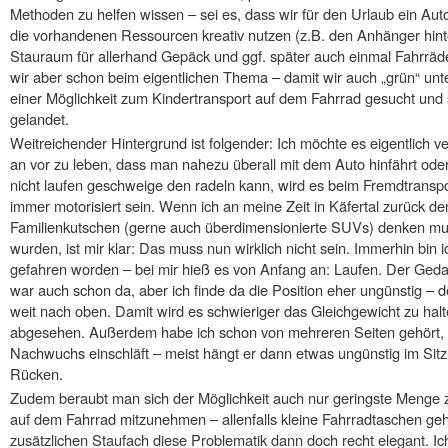
Methoden zu helfen wissen – sei es, dass wir für den Urlaub ein Aut
die vorhandenen Ressourcen kreativ nutzen (z.B. den Anhänger hin
Stauraum für allerhand Gepäck und ggf. später auch einmal Fahrräd
wir aber schon beim eigentlichen Thema – damit wir auch „grün“ un
einer Möglichkeit zum Kindertransport auf dem Fahrrad gesucht und
gelandet.
Weitreichender Hintergrund ist folgender: Ich möchte es eigentlic
an vor zu leben, dass man nahezu überall mit dem Auto hinfährt ode
nicht laufen geschweige den radeln kann, wird es beim Fremdtranspor
immer motorisiert sein. Wenn ich an meine Zeit in Käfertal zurück d
Familienkutschen (gerne auch überdimensionierte SUVs) denken muss
wurden, ist mir klar: Das muss nun wirklich nicht sein. Immerhin bin 
gefahren worden – bei mir hieß es von Anfang an: Laufen. Der Geda
war auch schon da, aber ich finde da die Position eher ungünstig – 
weit nach oben. Damit wird es schwieriger das Gleichgewicht zu hal
abgesehen. Außerdem habe ich schon von mehreren Seiten gehört, 
Nachwuchs einschläft – meist hängt er dann etwas ungünstig im Sitz –
Rücken.
Zudem beraubt man sich der Möglichkeit auch nur geringste Menge 
auf dem Fahrrad mitzunehmen – allenfalls kleine Fahrradtaschen ge
zusätzlichen Staufach diese Problematik dann doch recht elegant. Ic