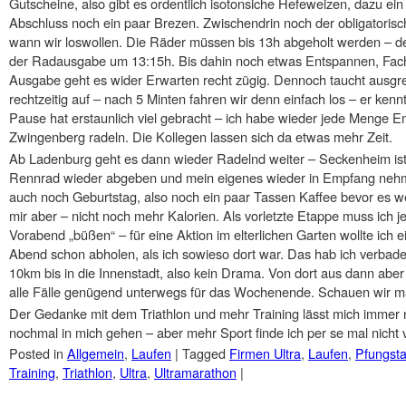
Gutscheine, also gibt es ordentlich isotonsiche Hefeweizen, dazu 
Abschluss noch ein paar Brezen. Zwischendrin noch der obligatoris
wann wir loswollen. Die Räder müssen bis 13h abgeholt werden – der
der Radausgabe um 13:15h. Bis dahin noch etwas Entspannen, Fachs
Ausgabe geht es wider Erwarten recht zügig. Dennoch taucht ausgre
rechtzeitig auf – nach 5 Minten fahren wir denn einfach los – er kennt
Pause hat erstaunlich viel gebracht – ich habe wieder jede Menge E
Zwingenberg radeln. Die Kollegen lassen sich da etwas mehr Zeit.
Ab Ladenburg geht es dann wieder Radelnd weiter – Seckenheim ist 
Rennrad wieder abgeben und mein eigenes wieder in Empfang nehme
auch noch Geburtstag, also noch ein paar Tassen Kaffee bevor es we
mir aber – nicht noch mehr Kalorien. Als vorletzte Etappe muss ich j
Vorabend „büßen“ – für eine Aktion im elterlichen Garten wollte ich
Abend schon abholen, als ich sowieso dort war. Das hab ich verbadelt
10km bis in die Innenstadt, also kein Drama. Von dort aus dann aber 
alle Fälle genügend unterwegs für das Wochenende. Schauen wir ma
Der Gedanke mit dem Triathlon und mehr Training lässt mich immer n
nochmal in mich gehen – aber mehr Sport finde ich per se mal nicht 
Posted in
Allgemein
,
Laufen
|
Tagged
Firmen Ultra
,
Laufen
,
Pfungsta
Training
,
Triathlon
,
Ultra
,
Ultramarathon
|
Post navigation