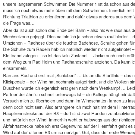
unsere langsameren Schwimmer. Die Nummer 1 ist da schon aus d
muss ich noch etwas mehr üben mit dem Schwimmen. Innerlich reift
Richtung Triathlon zu orientieren und dafür etwas anderes aus dem
die Frage was…
Aber da ist auch schon das Ende der Bahn – also nix wie raus aus 
Wechselzone gejoggt. Diesmal bin ich ja schon etwas routinierter – d
Umziehen – Radhose über die feuchte Badehose, Schuhe gehen für 
Die Schuhe zum Radeln hab ich natürlich wieder nicht aufgeknotet –
Klettband zulegen – so ist das kein Zustand … Jacke auch noch drü
dem Weg zum Rad Helm und Radhandschuhe anziehen. Da kann ich 
einsammeln.
Ran ans Rad und erst mal „Schieben“ … bis an die Startlinie – das ne
Klickpedale – der Wind hat nochmals aufgefrischt und die Wolken s
Duschen würde ich eigentlich erst gern nach dem Wettkampf … Leider
Partner der ähnlich schnell unterwegs ist – ein Kollege hängt mir daf
Versuch mich zu überholen und dann im Windschatten fahren zu lasse
denn doch nicht sein. Also arrangiere ich mich halt mit dem Hinterr
Hauptrennstrecke auf der B3 – dort sind zwei Runden zu absolvieren –
und natürlich der Wind. Immerhin weht er halbwegs aus der richtige
Abfahrtsstrecke habe ich erst Gegenwind auf der Heimfahrt geht es al
Wind auf der offenen B3 um so nerviger. Gut, dass der erste Wendepu