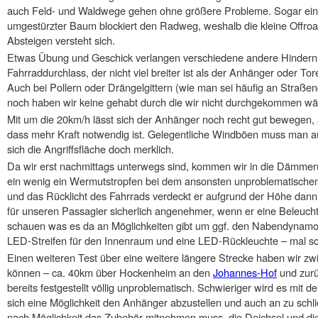
auch Feld- und Waldwege gehen ohne größere Probleme. Sogar ein Au
umgestürzter Baum blockiert den Radweg, weshalb die kleine Offroa
Absteigen versteht sich.
Etwas Übung und Geschick verlangen verschiedene andere Hindernis
Fahrraddurchlass, der nicht viel breiter ist als der Anhänger oder To
Auch bei Pollern oder Drängelgittern (wie man sei häufig an Straß
noch haben wir keine gehabt durch die wir nicht durchgekommen wä
Mit um die 20km/h lässt sich der Anhänger noch recht gut bewegen
dass mehr Kraft notwendig ist. Gelegentliche Windböen muss man a
sich die Angriffsfläche doch merklich.
Da wir erst nachmittags unterwegs sind, kommen wir in die Dämmeru
ein wenig ein Wermutstropfen bei dem ansonsten unproblematischen
und das Rücklicht des Fahrrads verdeckt er aufgrund der Höhe da
für unseren Passagier sicherlich angenehmer, wenn er eine Beleucht
schauen was es da an Möglichkeiten gibt um ggf. den Nabendynamo ab
LED-Streifen für den Innenraum und eine LED-Rückleuchte – mal s
Einen weiteren Test über eine weitere längere Strecke haben wir zw
können – ca. 40km über Hockenheim an den
Johannes-Hof
und zurü
bereits festgestellt völlig unproblematisch. Schwieriger wird es mit d
sich eine Möglichkeit den Anhänger abzustellen und auch an zu schli
nach Möglichkeit das Zubehör mitnehmen muss, die Deichsel und di