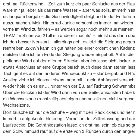
erst mal Rückenwind – Zeit zum kurz ein paar Schlucke aus der Fla
wäre mir ja lieber als das reine Wasser – aber was solls, immerhin i
es langsam bergab – die Geschwindigkeit steigt und in der Entfernu
auszumachen. Mein Hinterrad-Junkie versucht es immer mal wieder, a
vorne im Wind zu fahren – es werden sogar noch mehr aus meinem 
TEAM im Sinne von 2Toll ein anderer machts“ – mir ist das dann d
ich den besser Neustart – allerdings geht es jetzt die Steigung gege
reintreiben 32km/h kann ich gut halten bei einer ordentlichen Kadenz
meisten habe ich am Ende der Steigung wieder eingeholt. Auf in d
pfeifende Wind auf der offenen Strecke, aber ich lasse nicht locker u
etwas Anschluss an eine Gruppe bis ich auch diese dann stehen las
Tach geht es auf den anderen Wendepunkt zu – klar bergab und Rücke
Anstieg ziehe ich diesmal etwas mehr mit – mein Anhängsel versuch
wieder hole ich es ein… runter von der B3, auf Richtung Schwimmba
Über die Brücken ist der Wind dann von der Seite, ansonsten habe i
die Wechselzone (rechtzeitig absteigen und ausklicken nicht verges
Wechselzone.
Dort tausche ich nur die Schuhe – weg mit den Radklickies und her 
immerhin aufgeknotet hinterlegt. Vorbei an der Zeiterfassung und da
Laufstrecke. Die Getränkestation lasse ich erst mal sein, ob das so gu
dem Schwimmbad rauf auf die erste von 3 Runden durch den angrenz