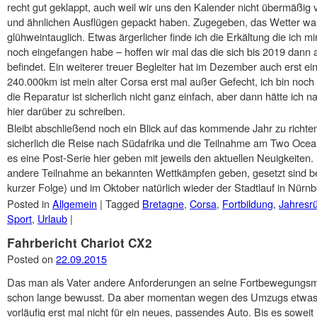
recht gut geklappt, auch weil wir uns den Kalender nicht übermäßig
und ähnlichen Ausflügen gepackt haben. Zugegeben, das Wetter war
glühweintauglich. Etwas ärgerlicher finde ich die Erkältung die ich m
noch eingefangen habe – hoffen wir mal das die sich bis 2019 dan
befindet. Ein weiterer treuer Begleiter hat im Dezember auch erst ei
240.000km ist mein alter Corsa erst mal außer Gefecht, ich bin noch
die Reparatur ist sicherlich nicht ganz einfach, aber dann hätte ich
hier darüber zu schreiben.
Bleibt abschließend noch ein Blick auf das kommende Jahr zu richten
sicherlich die Reise nach Südafrika und die Teilnahme am Two Oce
es eine Post-Serie hier geben mit jeweils den aktuellen Neuigkeiten. 
andere Teilnahme an bekannten Wettkämpfen geben, gesetzt sind b
kurzer Folge) und im Oktober natürlich wieder der Stadtlauf in Nürnb
Posted in
Allgemein
|
Tagged
Bretagne
,
Corsa
,
Fortbildung
,
Jahresrü
Sport
,
Urlaub
|
Fahrbericht Chariot CX2
Posted on
22.09.2015
Das man als Vater andere Anforderungen an seine Fortbewegungsmitte
schon lange bewusst. Da aber momentan wegen des Umzugs etwas Eb
vorläufig erst mal nicht für ein neues, passendes Auto. Bis es soweit