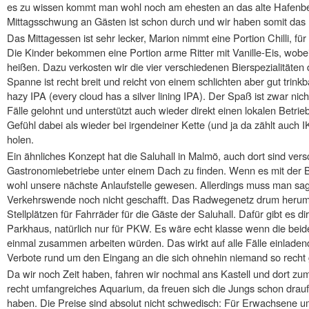
es zu wissen kommt man wohl noch am ehesten an das alte Hafenbe
Mittagsschwung an Gästen ist schon durch und wir haben somit das 
Das Mittagessen ist sehr lecker, Marion nimmt eine Portion Chilli, für 
Die Kinder bekommen eine Portion arme Ritter mit Vanille-Eis, wobei d
heißen. Dazu verkosten wir die vier verschiedenen Bierspezialitäten di
Spanne ist recht breit und reicht von einem schlichten aber gut trink
hazy IPA (every cloud has a silver lining IPA). Der Spaß ist zwar nicht
Fälle gelohnt und unterstützt auch wieder direkt einen lokalen Betrie
Gefühl dabei als wieder bei irgendeiner Kette (und ja da zählt auc
holen.
Ein ähnliches Konzept hat die Saluhall in Malmö, auch dort sind vers
Gastronomiebetriebe unter einem Dach zu finden. Wenn es mit der B
wohl unsere nächste Anlaufstelle gewesen. Allerdings muss man sa
Verkehrswende noch nicht geschafft. Das Radwegenetz drum herum i
Stellplätzen für Fahrräder für die Gäste der Saluhall. Dafür gibt es 
Parkhaus, natürlich nur für PKW. Es wäre echt klasse wenn die bei
einmal zusammen arbeiten würden. Das wirkt auf alle Fälle einladend
Verbote rund um den Eingang an die sich ohnehin niemand so recht 
Da wir noch Zeit haben, fahren wir nochmal ans Kastell und dort z
recht umfangreiches Aquarium, da freuen sich die Jungs schon drauf 
haben. Die Preise sind absolut nicht schwedisch: Für Erwachsene