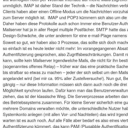
unmöglich. IMAP ist daher Stand der Technik – die Nachrichten verb
Clients haben aber einen Offline-Modus um die Nachrichten vorzuha
zum Server möglich ist. IMAP und POP3 kümmern sich also um die „l
Daher haben diese Protokolle auch schon immer eine Benutzer-Authe
Mailserver hat ja in aller Regel multiple Postfächer. SMTP hatte das a
Design-Schwäche, die unter anderem für eine e-mail-Plage namens S
Soweit so gut, wir haben also 3 Prozesse, das sollte sich doch mach
so einfach ist es heute leider nicht mehr: Im vorangegangenen Absat
Authentifizierung gesprochen, also Zugriffsbeschränkungen. Damit n
kann, sollte kein Mailserver irgendwelche Mails, die nicht für ihn be
(sogenanntes offenes Relay) – früher war das eine praktische Sache,
bis strafbar so etwas zu machen – jeder der sich selbst um den Mai
angelandet wird (bei mir ca. 95% aller Zustellversuche!). Nun gut, 
gängig – nur diese Information müssen sich dann auch noch die drei 
Möglichkeit synchron laufen. Dafür kann man das Benutzerverwaltu
ziehen, das ist der klassische Weg. Die Serverprozesse arbeiten 
des Betriebssystems zusammen. Für kleine Server sicherlich eine g
mehrere Domains verwalten möchte, die unterschiedliche Nutzer ha
Systemkonto anlegen (mit allen Vor- und Nachteilen) das wird irge
warten ist es auch noch. Auf alle Fälle aber bedarf es also eines viert
Authentifizierung kümmert, das kann PAM (Plugabble Authentificatio