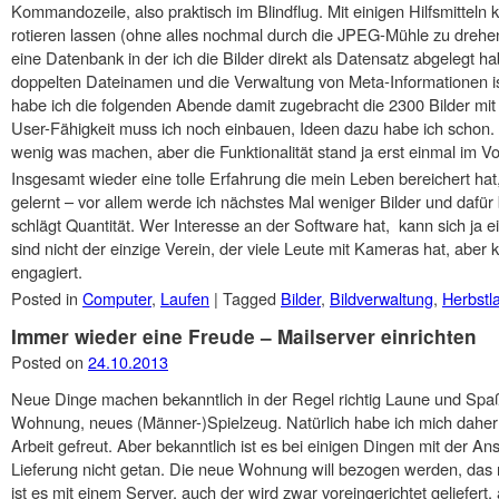
Kommandozeile, also praktisch im Blindflug. Mit einigen Hilfsmitteln
rotieren lassen (ohne alles nochmal durch die JPEG-Mühle zu dreh
eine Datenbank in der ich die Bilder direkt als Datensatz abgelegt h
doppelten Dateinamen und die Verwaltung von Meta-Informationen ist
habe ich die folgenden Abende damit zugebracht die 2300 Bilder mi
User-Fähigkeit muss ich noch einbauen, Ideen dazu habe ich schon.
wenig was machen, aber die Funktionalität stand ja erst einmal im V
Insgesamt wieder eine tolle Erfahrung die mein Leben bereichert hat
gelernt – vor allem werde ich nächstes Mal weniger Bilder und dafü
schlägt Quantität. Wer Interesse an der Software hat, kann sich ja e
sind nicht der einzige Verein, der viele Leute mit Kameras hat, aber 
engagiert.
Posted in
Computer
,
Laufen
|
Tagged
Bilder
,
Bildverwaltung
,
Herbstl
Immer wieder eine Freude – Mailserver einrichten
Posted on
24.10.2013
Neue Dinge machen bekanntlich in der Regel richtig Laune und Spaß
Wohnung, neues (Männer-)Spielzeug. Natürlich habe ich mich daher
Arbeit gefreut. Aber bekanntlich ist es bei einigen Dingen mit der A
Lieferung nicht getan. Die neue Wohnung will bezogen werden, das
ist es mit einem Server, auch der wird zwar voreingerichtet geliefert,