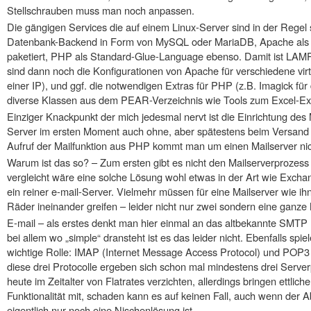
Stellschrauben muss man noch anpassen.
Die gängigen Services die auf einem Linux-Server sind in der Regel sc
Datenbank-Backend in Form von MySQL oder MariaDB, Apache als W
paketiert, PHP als Standard-Glue-Language ebenso. Damit ist LAMP
sind dann noch die Konfigurationen von Apache für verschiedene vir
einer IP), und ggf. die notwendigen Extras für PHP (z.B. Imagick für 
diverse Klassen aus dem PEAR-Verzeichnis wie Tools zum Excel-Export
Einziger Knackpunkt der mich jedesmal nervt ist die Einrichtung des 
Server im ersten Moment auch ohne, aber spätestens beim Versand
Aufruf der Mailfunktion aus PHP kommt man um einen Mailserver nic
Warum ist das so? – Zum ersten gibt es nicht den Mailserverprozes
vergleicht wäre eine solche Lösung wohl etwas in der Art wie Exchan
ein reiner e-mail-Server. Vielmehr müssen für eine Mailserver wie 
Räder ineinander greifen – leider nicht nur zwei sondern eine ganz
E-mail – als erstes denkt man hier einmal an das altbekannte SMTP (
bei allem wo „simple“ dransteht ist es das leider nicht. Ebenfalls spi
wichtige Rolle: IMAP (Internet Message Access Protocol) und POP3 (P
diese drei Protocolle ergeben sich schon mal mindestens drei Serv
heute im Zeitalter von Flatrates verzichten, allerdings bringen ettli
Funktionalität mit, schaden kann es auf keinen Fall, auch wenn der 
eigentlich nur noch eine Nischenlösung ist.