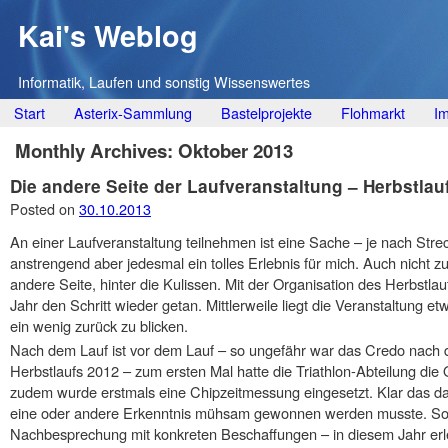
Kai's Weblog
Informatik, Laufen und sonstig Wissenswertes
Main menu
Skip
Start
Asterix-Sammlung
Bastelprojekte
Flohmarkt
I
to
Monthly Archives:
Oktober 2013
content
Die andere Seite der Laufveranstaltung – Herbstlau
Posted on
30.10.2013
An einer Laufveranstaltung teilnehmen ist eine Sache – je nach St
anstrengend aber jedesmal ein tolles Erlebnis für mich. Auch nicht zu 
andere Seite, hinter die Kulissen. Mit der Organisation des Herbstl
Jahr den Schritt wieder getan. Mittlerweile liegt die Veranstaltung 
ein wenig zurück zu blicken.
Nach dem Lauf ist vor dem Lauf – so ungefähr war das Credo nach 
Herbstlaufs 2012 – zum ersten Mal hatte die Triathlon-Abteilung die
zudem wurde erstmals eine Chipzeitmessung eingesetzt. Klar das da ei
eine oder andere Erkenntnis mühsam gewonnen werden musste. Somi
Nachbesprechung mit konkreten Beschaffungen – in diesem Jahr erle