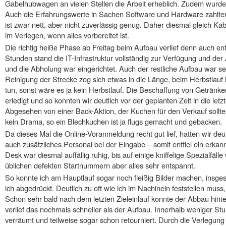
Gabelhubwagen an vielen Stellen die Arbeit erheblich. Zudem wurde 
Auch die Erfahrungswerte in Sachen Software und Hardware zahlte
ist zwar nett, aber nicht zuverlässig genug. Daher diesmal gleich Kab
im Verlegen, wenn alles vorbereitet ist.
Die richtig heiße Phase ab Freitag beim Aufbau verlief denn auch en
Stunden stand die IT-Infrastruktur vollständig zur Verfügung und 
und die Abholung war eingerichtet. Auch der restliche Aufbau war se
Reinigung der Strecke zog sich etwas in die Länge, beim Herbstlau
tun, sonst wäre es ja kein Herbstlauf. Die Beschaffung von Getränk
erledigt und so konnten wir deutlich vor der geplanten Zeit in die le
Abgesehen von einer Back-Aktion, der Kuchen für den Verkauf sollte ja
kein Drama, so ein Blechkuchen ist ja flugs gemacht und gebacken.
Da dieses Mal die Online-Voranmeldung recht gut lief, hatten wir d
auch zusätzliches Personal bei der Eingabe – somit entfiel ein erkan
Desk war diesmal auffällig ruhig, bis auf einige kniffelige Spezialfäll
üblichen defekten Startnummern aber alles sehr entspannt.
So konnte ich am Hauptlauf sogar noch fleißig Bilder machen, insg
ich abgedrückt. Deutlich zu oft wie ich im Nachinein feststellen mus
Schon sehr bald nach dem letzten Zieleinlauf konnte der Abbau hinte
verlief das nochmals schneller als der Aufbau. Innerhalb weniger Stu
verräumt und teilweise sogar schon retourniert. Durch die Verlegun