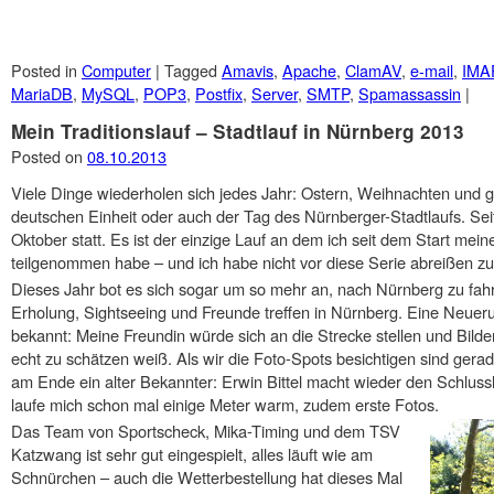
Posted in
Computer
|
Tagged
Amavis
,
Apache
,
ClamAV
,
e-mail
,
IMA
MariaDB
,
MySQL
,
POP3
,
Postfix
,
Server
,
SMTP
,
Spamassassin
|
Mein Traditionslauf – Stadtlauf in Nürnberg 2013
Posted on
08.10.2013
Viele Dinge wiederholen sich jedes Jahr: Ostern, Weihnachten und g
deutschen Einheit oder auch der Tag des Nürnberger-Stadtlaufs. Seit 
Oktober statt. Es ist der einzige Lauf an dem ich seit dem Start mein
teilgenommen habe – und ich habe nicht vor diese Serie abreißen zu
Dieses Jahr bot es sich sogar um so mehr an, nach Nürnberg zu fah
Erholung, Sightseeing und Freunde treffen in Nürnberg. Eine Neuer
bekannt: Meine Freundin würde sich an die Strecke stellen und Bilde
echt zu schätzen weiß. Als wir die Foto-Spots besichtigen sind ger
am Ende ein alter Bekannter: Erwin Bittel macht wieder den Schlussl
laufe mich schon mal einige Meter warm, zudem erste Fotos.
Das Team von Sportscheck, Mika-Timing und dem TSV
Katzwang ist sehr gut eingespielt, alles läuft wie am
Schnürchen – auch die Wetterbestellung hat dieses Mal