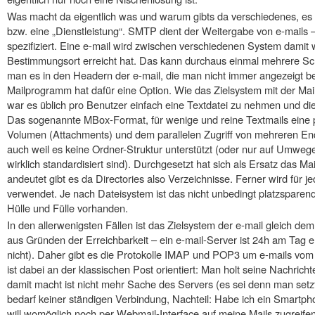
Was macht da eigentlich was und warum gibts da verschiedenes, es 
bzw. eine „Dienstleistung“. SMTP dient der Weitergabe von e-mails – v
spezifiziert. Eine e-mail wird zwischen verschiedenen System damit we
Bestimmungsort erreicht hat. Das kann durchaus einmal mehrere Sc
man es in den Headern der e-mail, die man nicht immer angezeigt 
Mailprogramm hat dafür eine Option. Wie das Zielsystem mit der Mai
war es üblich pro Benutzer einfach eine Textdatei zu nehmen und die
Das sogenannte MBox-Format, für wenige und reine Textmails eine p
Volumen (Attachments) und dem parallelen Zugriff von mehreren End
auch weil es keine Ordner-Struktur unterstützt (oder nur auf Umwegen
wirklich standardisiert sind). Durchgesetzt hat sich als Ersatz das 
andeutet gibt es da Directories also Verzeichnisse. Ferner wird für j
verwendet. Je nach Dateisystem ist das nicht unbedingt platzsparend,
Hülle und Fülle vorhanden.
In den allerwenigsten Fällen ist das Zielsystem der e-mail gleich d
aus Gründen der Erreichbarkeit – ein e-mail-Server ist 24h am Tag e
nicht). Daher gibt es die Protokolle IMAP und POP3 um e-mails vo
ist dabei an der klassischen Post orientiert: Man holt seine Nachri
damit macht ist nicht mehr Sache des Servers (es sei denn man setzt 
bedarf keiner ständigen Verbindung, Nachteil: Habe ich ein Smartp
will womöglich noch per Webmail-Interface auf meine Mails zugreifen