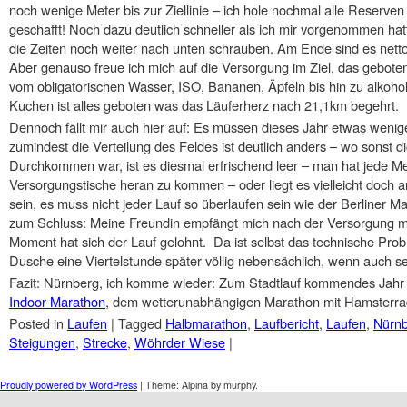
noch wenige Meter bis zur Ziellinie – ich hole nochmal alle Reserven
geschafft! Noch dazu deutlich schneller als ich mir vorgenommen hat
die Zeiten noch weiter nach unten schrauben. Am Ende sind es netto 
Aber genauso freue ich mich auf die Versorgung im Ziel, das geboten
vom obligatorischen Wasser, ISO, Bananen, Äpfeln bis hin zu alkoho
Kuchen ist alles geboten was das Läuferherz nach 21,1km begehrt.
Dennoch fällt mir auch hier auf: Es müssen dieses Jahr etwas wenig
zumindest die Verteilung des Feldes ist deutlich anders – wo sonst 
Durchkommen war, ist es diesmal erfrischend leer – man hat jede M
Versorgungstische heran zu kommen – oder liegt es vielleicht doch an 
sein, es muss nicht jeder Lauf so überlaufen sein wie der Berliner
zum Schluss: Meine Freundin empfängt mich nach der Versorgung mit
Moment hat sich der Lauf gelohnt. Da ist selbst das technische Prob
Dusche eine Viertelstunde später völlig nebensächlich, wenn auch se
Fazit: Nürnberg, ich komme wieder: Zum Stadtlauf kommendes Jah
Indoor-Marathon
, dem wetterunabhängigen Marathon mit Hamsterrad
Posted in
Laufen
|
Tagged
Halbmarathon
,
Laufbericht
,
Laufen
,
Nürn
Steigungen
,
Strecke
,
Wöhrder Wiese
|
Post navigation
Proudly powered by WordPress
|
Theme: Alpina by murphy.