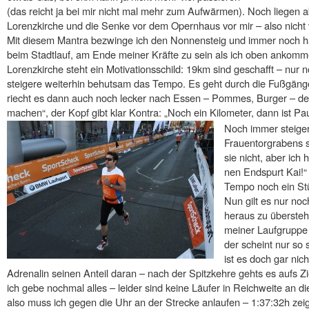
(das reicht ja bei mir nicht mal mehr zum Aufwärmen). Noch liegen 
Lorenzkirche und die Senke vor dem Opernhaus vor mir – also nicht 
Mit diesem Mantra bezwinge ich den Nonnensteig und immer noch hab
beim Stadtlauf, am Ende meiner Kräfte zu sein als ich oben ankomm
Lorenzkirche steht ein Motivationsschild: 19km sind geschafft – nur n
steigere weiterhin behutsam das Tempo. Es geht durch die Fußgäng
riecht es dann auch noch lecker nach Essen – Pommes, Burger – de
machen“, der Kopf gibt klar Kontra: „Noch ein Kilometer, dann ist Pa
Noch immer steiger
Frauentorgrabens s
sie nicht, aber ich
nen Endspurt Kai!“ 
Tempo noch ein St
Nun gilt es nur no
heraus zu überstehe
meiner Laufgruppe 
der scheint nur so 
ist es doch gar nich
Adrenalin seinen Anteil daran – nach der Spitzkehre gehts es aufs Z
ich gebe nochmal alles – leider sind keine Läufer in Reichweite an d
also muss ich gegen die Uhr an der Strecke anlaufen – 1:37:32h zeigt