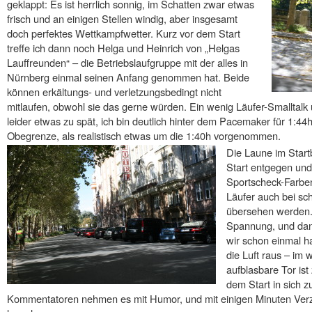
geklappt: Es ist herrlich sonnig, im Schatten zwar etwas
frisch und an einigen Stellen windig, aber insgesamt
doch perfektes Wettkampfwetter. Kurz vor dem Start
treffe ich dann noch Helga und Heinrich von „Helgas
Lauffreunden“ – die Betriebslaufgruppe mit der alles in
Nürnberg einmal seinen Anfang genommen hat. Beide
können erkältungs- und verletzungsbedingt nicht
mitlaufen, obwohl sie das gerne würden. Ein wenig Läufer-Smalltalk u
leider etwas zu spät, ich bin deutlich hinter dem Pacemaker für 1:44h 
Obegrenze, als realistisch etwas um die 1:40h vorgenommen.
Die Laune im Startbl
Start entgegen und 
Sportscheck-Farben
Läufer auch bei schl
übersehen werden. M
Spannung, und dann
wir schon einmal ha
die Luft raus – im
aufblasbare Tor is
dem Start in sich 
Kommentatoren nehmen es mit Humor, und mit einigen Minuten Ver