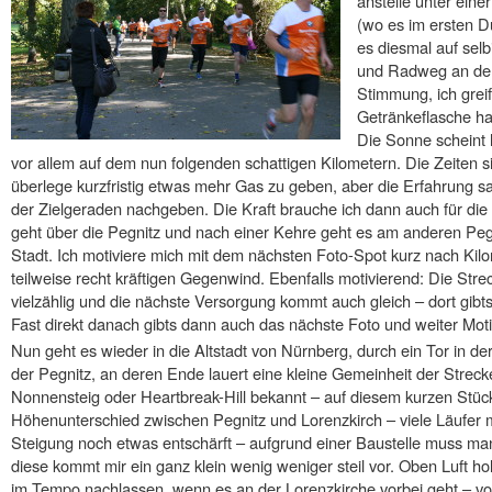
anstelle unter ein
(wo es im ersten D
es diesmal auf sel
und Radweg an der 
Stimmung, ich grei
Getränkeflasche ha
Die Sonne scheint 
vor allem auf dem nun folgenden schattigen Kilometern. Die Zeiten s
überlege kurzfristig etwas mehr Gas zu geben, aber die Erfahrung s
der Zielgeraden nachgeben. Die Kraft brauche ich dann auch für die 
geht über die Pegnitz und nach einer Kehre geht es am anderen Peg
Stadt. Ich motiviere mich mit dem nächsten Foto-Spot kurz nach Kilo
teilweise recht kräftigen Gegenwind. Ebenfalls motivierend: Die Streck
vielzählig und die nächste Versorgung kommt auch gleich – dort gib
Fast direkt danach gibts dann auch das nächste Foto und weiter Moti
Nun geht es wieder in die Altstadt von Nürnberg, durch ein Tor in der
der Pegnitz, an deren Ende lauert eine kleine Gemeinheit der Strec
Nonnensteig oder Heartbreak-Hill bekannt – auf diesem kurzen Stü
Höhenunterschied zwischen Pegnitz und Lorenzkirch – viele Läufer m
Steigung noch etwas entschärft – aufgrund einer Baustelle muss man 
diese kommt mir ein ganz klein wenig weniger steil vor. Oben Luft hol
im Tempo nachlassen, wenn es an der Lorenzkirche vorbei geht – vor