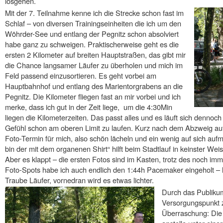
losgehen.
Mit der 7. Teilnahme kenne ich die Strecke schon fast im
Schlaf – von diversen Trainingseinheiten die ich um den
Wöhrder-See und entlang der Pegnitz schon absolviert
habe ganz zu schweigen. Praktischerweise geht es die
ersten 2 Kilometer auf breiten Hauptstraßen, das gibt mir
die Chance langsamer Läufer zu überholen und mich im
Feld passend einzusortieren. Es geht vorbei am
Hauptbahnhof und entlang des Marientorgrabens an die
Pegnitz. Die Kilometer fliegen fast an mir vorbei und ich
merke, dass ich gut in der Zeit liege, um die 4:30Min
liegen die Kilometerzeiten. Das passt alles und es läuft sich denno
Gefühl schon am oberen Limit zu laufen. Kurz nach dem Abzweig aufs
Foto-Termin für mich, also schön lächeln und ein wenig auf sich au
bin der mit dem organenen Shirt“ hilft beim Stadtlauf in keinster W
Aber es klappt – die ersten Fotos sind im Kasten, trotz des noch im
Foto-Spots habe ich auch endlich den 1:44h Pacemaker eingeholt – h
Traube Läufer, vornedran wird es etwas lichter.
Durch das Publikum
Versorgungspunkt z
Überraschung: Die 