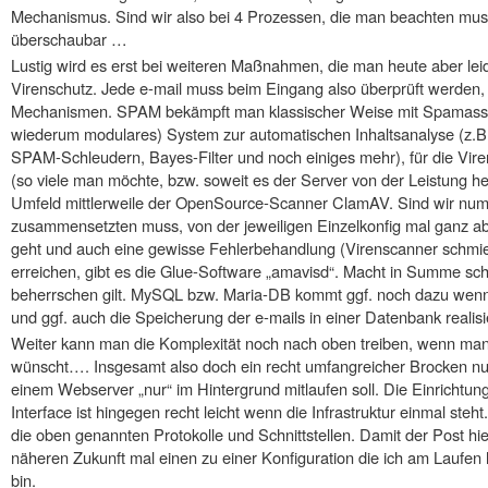
Mechanismus. Sind wir also bei 4 Prozessen, die man beachten mus
überschaubar …
Lustig wird es erst bei weiteren Maßnahmen, die man heute aber l
Virenschutz. Jede e-mail muss beim Eingang also überprüft werden,
Mechanismen. SPAM bekämpft man klassischer Weise mit Spamassass
wiederum modulares) System zur automatischen Inhaltsanalyse (z.B.
SPAM-Schleudern, Bayes-Filter und noch einiges mehr), für die Vire
(so viele man möchte, bzw. soweit es der Server von der Leistung her
Umfeld mittlerweile der OpenSource-Scanner ClamAV. Sind wir numh
zusammensetzten muss, von der jeweiligen Einzelkonfig mal ganz abg
geht und auch eine gewisse Fehlerbehandlung (Virenscanner schmier
erreichen, gibt es die Glue-Software „amavisd“. Macht in Summe sc
beherrschen gilt. MySQL bzw. Maria-DB kommt ggf. noch dazu wen
und ggf. auch die Speicherung der e-mails in einer Datenbank realis
Weiter kann man die Komplexität noch nach oben treiben, wenn man
wünscht…. Insgesamt also doch ein recht umfangreicher Brocken nur f
einem Webserver „nur“ im Hintergrund mitlaufen soll. Die Einrichtu
Interface ist hingegen recht leicht wenn die Infrastruktur einmal steht
die oben genannten Protokolle und Schnittstellen. Damit der Post hie
näheren Zukunft mal einen zu einer Konfiguration die ich am Laufen 
bin.