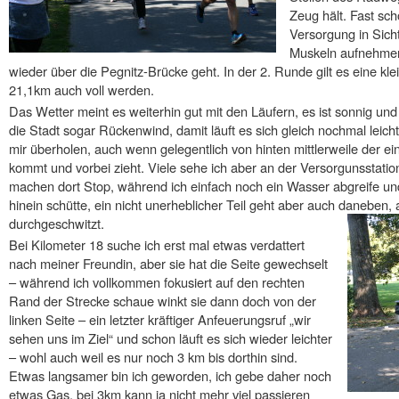
Zeug hält. Fast sc
Versorgung in Sicht
Muskeln aufnehmen
wieder über die Pegnitz-Brücke geht. In der 2. Runde gilt es eine kle
21,1km auch voll werden.
Das Wetter meint es weiterhin gut mit den Läufern, es ist sonnig und
die Stadt sogar Rückenwind, damit läuft es sich gleich nochmal leich
mir überholen, auch wenn gelegentlich von hinten mittlerweile der e
kommt und vorbei zieht. Viele sehe ich aber an der Versorgunsstati
machen dort Stop, während ich einfach noch ein Wasser abgreife und
hinein schütte, ein nicht unerheblicher Teil geht aber auch daneben, 
durchgeschwitzt.
Bei Kilometer 18 suche ich erst mal etwas verdattert
nach meiner Freundin, aber sie hat die Seite gewechselt
– während ich vollkommen fokusiert auf den rechten
Rand der Strecke schaue winkt sie dann doch von der
linken Seite – ein letzter kräftiger Anfeuerungsruf „wir
sehen uns im Ziel“ und schon läuft es sich wieder leichter
– wohl auch weil es nur noch 3 km bis dorthin sind.
Etwas langsamer bin ich geworden, ich gebe daher noch
etwas Gas, bei 3km kann ja nicht mehr viel passieren