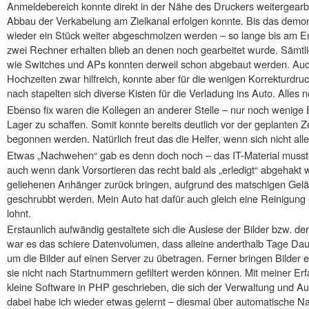
Anmeldebereich konnte direkt in der Nähe des Druckers weitergearbe
Abbau der Verkabelung am Zielkanal erfolgen konnte. Bis das demon
wieder ein Stück weiter abgeschmolzen werden – so lange bis am E
zwei Rechner erhalten blieb an denen noch gearbeitet wurde. Sämt
wie Switches und APs konnten derweil schon abgebaut werden. Au
Hochzeiten zwar hilfreich, konnte aber für die wenigen Korrekturd
nach stapelten sich diverse Kisten für die Verladung ins Auto. Alles n
Ebenso fix waren die Kollegen an anderer Stelle – nur noch wenige Ei
Lager zu schaffen. Somit konnte bereits deutlich vor der geplanten Zei
begonnen werden. Natürlich freut das die Helfer, wenn sich nicht alle
Etwas „Nachwehen“ gab es denn doch noch – das IT-Material musste
auch wenn dank Vorsortieren das recht bald als „erledigt“ abgehak
geliehenen Anhänger zurück bringen, aufgrund des matschigen Gel
geschrubbt werden. Mein Auto hat dafür auch gleich eine Reinigung 
lohnt.
Erstaunlich aufwändig gestaltete sich die Auslese der Bilder bzw. d
war es das schiere Datenvolumen, dass alleine anderthalb Tage Da
um die Bilder auf einen Server zu übetragen. Ferner bringen Bilder 
sie nicht nach Startnummern gefiltert werden können. Mit meiner Er
kleine Software in PHP geschrieben, die sich der Verwaltung und A
dabei habe ich wieder etwas gelernt – diesmal über automatische Na