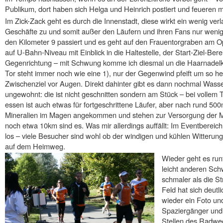
Publikum, dort haben sich Helga und Heinrich postiert und feueren mi
Im Zick-Zack geht es durch die Innenstadt, diese wirkt ein wenig verla
Geschäfte zu und somit außer den Läufern und ihren Fans nur wenige
den Kilometer 9 passiert und es geht auf den Frauentorgraben am O
auf U-Bahn-Niveau mit Einblick in die Haltestelle, der Start-Ziel-Ber
Gegenrichtung – mit Schwung komme ich diesmal un die Haarnadelku
Tor steht immer noch wie eine 1), nur der Gegenwind pfeift um so hef
Zwischenziel vor Augen. Direkt dahinter gibt es dann nochmal Wass
ungewohnt: die ist nicht geschnitten sondern am Stück – bei volle
essen ist auch etwas für fortgeschrittene Läufer, aber nach rund 50
Mineralien im Magen angekommen und stehen zur Versorgung der Mu
noch etwa 10km sind es. Was mir allerdings auffällt: Im Eventbereich
los – viele Besucher sind wohl ob der windigen und kühlen Witterung
auf dem Heimweg.
Wieder geht es runt
leicht anderen Sch
schmaler als die S
Feld hat sich deutli
wieder ein Foto und
Spaziergänger und
Stellen des Radweg