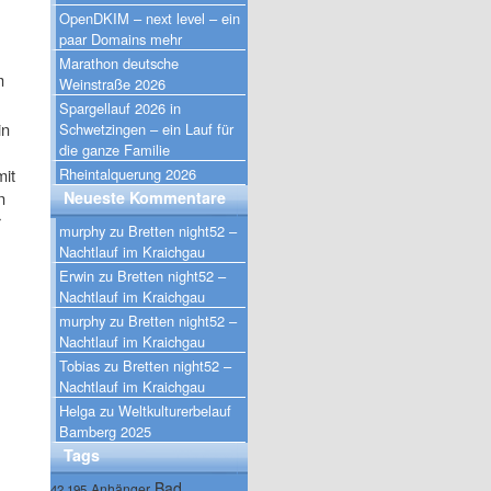
OpenDKIM – next level – ein
paar Domains mehr
Marathon deutsche
m
Weinstraße 2026
Spargellauf 2026 in
in
Schwetzingen – ein Lauf für
die ganze Familie
mit
Rheintalquerung 2026
n
Neueste Kommentare
r
murphy
zu
Bretten night52 –
Nachtlauf im Kraichgau
Erwin
zu
Bretten night52 –
Nachtlauf im Kraichgau
murphy
zu
Bretten night52 –
Nachtlauf im Kraichgau
Tobias
zu
Bretten night52 –
Nachtlauf im Kraichgau
Helga
zu
Weltkulturerbelauf
Bamberg 2025
Tags
Bad
Anhänger
42.195