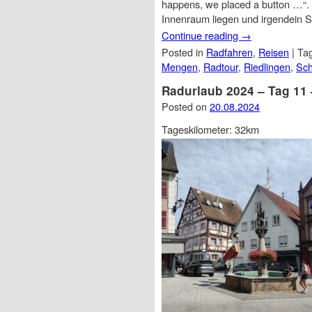
happens, we placed a button …“. 
Innenraum liegen und irgendein
Continue reading
→
Posted in
Radfahren
,
Reisen
|
Ta
Mengen
,
Radtour
,
Riedlingen
,
Sch
Radurlaub 2024 – Tag 11 
Posted on
20.08.2024
Tageskilometer: 32km