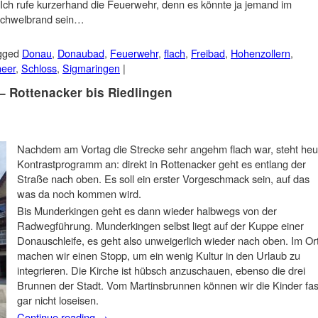
Ich rufe kurzerhand die Feuerwehr, denn es könnte ja jemand im
 Schwelbrand sein…
gged
Donau
,
Donaubad
,
Feuerwehr
,
flach
,
Freibad
,
Hohenzollern
,
eer
,
Schloss
,
Sigmaringen
|
– Rottenacker bis Riedlingen
Nachdem am Vortag die Strecke sehr angehm flach war, steht heu
Kontrastprogramm an: direkt in Rottenacker geht es entlang der
Straße nach oben. Es soll ein erster Vorgeschmack sein, auf das
was da noch kommen wird.
Bis Munderkingen geht es dann wieder halbwegs von der
Radwegführung. Munderkingen selbst liegt auf der Kuppe einer
Donauschleife, es geht also unweigerlich wieder nach oben. Im Or
machen wir einen Stopp, um ein wenig Kultur in den Urlaub zu
integrieren. Die Kirche ist hübsch anzuschauen, ebenso die drei
Brunnen der Stadt. Vom Martinsbrunnen können wir die Kinder fas
gar nicht loseisen.
Continue reading
→