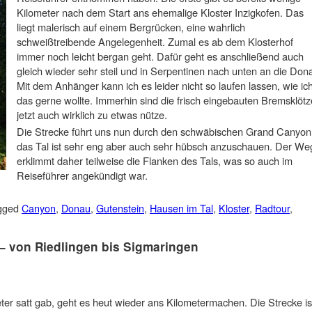
Kilometer nach dem Start ans ehemalige Kloster Inzigkofen. Das
liegt malerisch auf einem Bergrücken, eine wahrlich
schweißtreibende Angelegenheit. Zumal es ab dem Klosterhof
immer noch leicht bergan geht. Dafür geht es anschließend auch
gleich wieder sehr steil und in Serpentinen nach unten an die Don
Mit dem Anhänger kann ich es leider nicht so laufen lassen, wie ic
das gerne wollte. Immerhin sind die frisch eingebauten Bremsklötz
jetzt auch wirklich zu etwas nütze.
Die Strecke führt uns nun durch den schwäbischen Grand Canyon
das Tal ist sehr eng aber auch sehr hübsch anzuschauen. Der We
erklimmt daher teilweise die Flanken des Tals, was so auch im
Reiseführer angekündigt war.
gged
Canyon
,
Donau
,
Gutenstein
,
Hausen im Tal
,
Kloster
,
Radtour
,
– von Riedlingen bis Sigmaringen
 satt gab, geht es heut wieder ans Kilometermachen. Die Strecke is