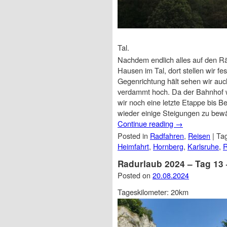
Tal.
Nachdem endlich alles auf den Räde
Hausen im Tal, dort stellen wir f
Gegenrichtung hält sehen wir auch:
verdammt hoch. Da der Bahnhof wi
wir noch eine letzte Etappe bis Be
wieder einige Steigungen zu bewäl
Continue reading
→
Posted in
Radfahren
,
Reisen
|
Ta
Heimfahrt
,
Hornberg
,
Karlsruhe
,
Radurlaub 2024 – Tag 13 
Posted on
20.08.2024
Tageskilometer: 20km