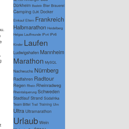
Dürkheim
Bier
Brauerei
Basteln
Camping
Docker
DJK
Frankreich
Einkauf
Eltern
Halbmarathon
Heidelberg
au.
IPv6
Helgas Lauffreunde
IPv4
h
Laufen
e
Kinder
Mannheim
Ludwigshafen
,
Marathon
g
MySQL
Nürnberg
Nachwuchs
Radtour
Radfahren
Regen
Rheinradweg
Rhein
Schweden
Rheintalquerung
Stadtlauf
Strand
Südafrika
Team Bittel
Training
Trail
Ulm
Ultra
Ultramarathon
Urlaub
Wein
t