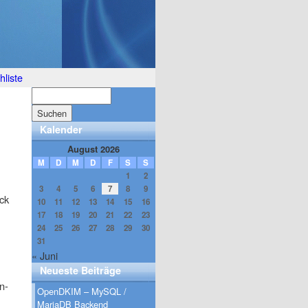
liste
Kalender
August 2026
M
D
M
D
F
S
S
1
2
3
4
5
6
7
8
9
ck
10
11
12
13
14
15
16
17
18
19
20
21
22
23
24
25
26
27
28
29
30
31
« Juni
Neueste Beiträge
n-
OpenDKIM – MySQL /
MariaDB Backend