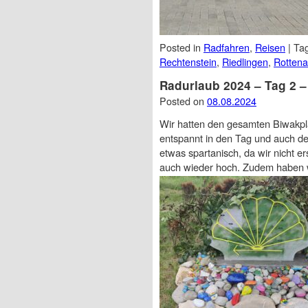
Posted in
Radfahren
,
Reisen
|
Ta
Rechtenstein
,
Riedlingen
,
Rottena
Radurlaub 2024 – Tag 2 –
Posted on
08.08.2024
Wir hatten den gesamten Biwakplat
entspannt in den Tag und auch der
etwas spartanisch, da wir nicht e
auch wieder hoch. Zudem haben wi