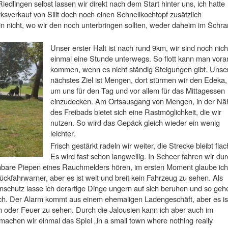
edlingen selbst lassen wir direkt nach dem Start hinter uns, ich hatte
ksverkauf von Silit doch noch einen Schnellkochtopf zusätzlich
in nicht, wo wir den noch unterbringen sollten, weder daheim im Schra
Unser erster Halt ist nach rund 9km, wir sind noch nich
einmal eine Stunde unterwegs. So flott kann man vora
kommen, wenn es nicht ständig Steigungen gibt. Unse
nächstes Ziel ist Mengen, dort stürmen wir den Edeka,
um uns für den Tag und vor allem für das Mittagessen
einzudecken. Am Ortsausgang von Mengen, in der Nä
des Freibads bietet sich eine Rastmöglichkeit, die wir
nutzen. So wird das Gepäck gleich wieder ein wenig
leichter.
Frisch gestärkt radeln wir weiter, die Strecke bleibt flac
Es wird fast schon langweilig. In Scheer fahren wir dur
ennbare Piepen eines Rauchmelders hören, im ersten Moment glaube ich
ckfahrwarner, aber es ist weit und breit kein Fahrzeug zu sehen. Als
nschutz lasse ich derartige Dinge ungern auf sich beruhen und so geh
h. Der Alarm kommt aus einem ehemaligen Ladengeschäft, aber es is
h oder Feuer zu sehen. Durch die Jalousien kann ich aber auch im
achen wir einmal das Spiel „in a small town where nothing really