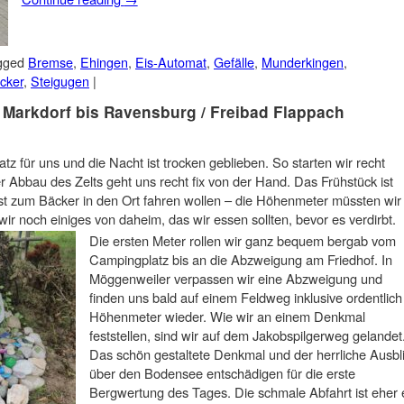
gged
Bremse
,
Ehingen
,
Eis-Automat
,
Gefälle
,
Munderkingen
,
cker
,
Steigugen
|
 Markdorf bis Ravensburg / Freibad Flappach
z für uns und die Nacht ist trocken geblieben. So starten wir recht
 Abbau des Zelts geht uns recht fix von der Hand. Das Frühstück ist
rst zum Bäcker in den Ort fahren wollen – die Höhenmeter müssten wir 
r noch einiges von daheim, das wir essen sollten, bevor es verdirbt.
Die ersten Meter rollen wir ganz bequem bergab vom
Campingplatz bis an die Abzweigung am Friedhof. In
Möggenweiler verpassen wir eine Abzweigung und
finden uns bald auf einem Feldweg inklusive ordentlich
Höhenmeter wieder. Wie wir an einem Denkmal
feststellen, sind wir auf dem Jakobspilgerweg gelandet
Das schön gestaltete Denkmal und der herrliche Ausbl
über den Bodensee entschädigen für die erste
Bergwertung des Tages. Die schmale Abfahrt ist eher 