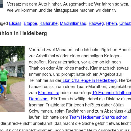
Versatz mit dem Auto hinther. Ausgemacht ist: Wir fahren so weit,
wie wir kommen und die Mittagspause machen wir definitiv
gged
Elsass
,
Etappe
,
Karlsruhe
,
Maximiliansau
,
Radweg
,
Rhein
,
Urlau
thlon in Heidelberg
Vor rund zwei Monaten habe ich beim täglichen Radel
zur Arbeit mal wieder einen ehemaligen Kollegen
getroffen. Kurz unterhalten, vor allem ob ich noch
Triathlon oder Ähnliches mache. Klar mach ich sowas
immer noch, und prompt hatte ich ein Angebot zur
Teilnahme an der
Lion Challenge in Heidelberg
. Hierbe
handelt es sich um einen Team-Marathon, vergleichba
zum
Firmenultra
oder neuerdings
10-Freunde-Triathlon
Darmstadt
. Ein Team bewältigt dabei die Distanz eines
Ironman-Triathlons: Für jeden heißt es daher 380m
Schwimmen, 18km Radfahren und zum Abschluss 4,
laufen. Ich hatte dem
Team Hedsemer Sharks schon
t die Strecke nicht unbekannt, das macht die Sache gefühlt etwas leicht
bsolut nicht nach Schwimmen, noch ärgerlicher: Beim Auspacken muss