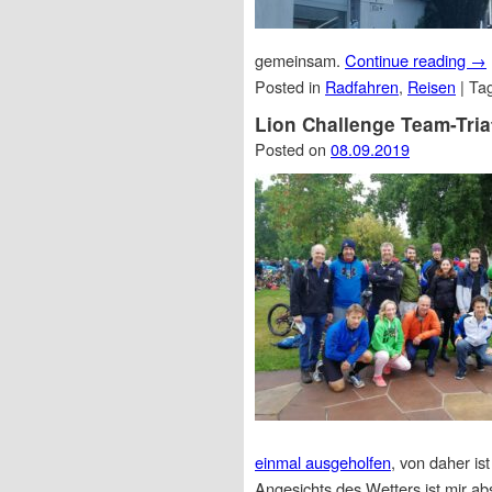
gemeinsam.
Continue reading
→
Posted in
Radfahren
,
Reisen
|
Ta
Lion Challenge Team-Tria
Posted on
08.09.2019
einmal ausgeholfen
, von daher is
Angesichts des Wetters ist mir a