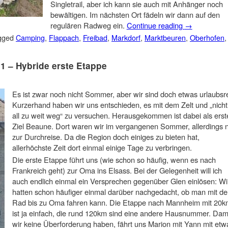
Singletrail, aber ich kann sie auch mit Anhänger noch
bewältigen. Im nächsten Ort fädeln wir dann auf den
regulären Radweg ein.
Continue reading
→
gged
Camping
,
Flappach
,
Freibad
,
Markdorf
,
Marktbeuren
,
Oberhofen
,
 1 – Hybride erste Etappe
Es ist zwar noch nicht Sommer, aber wir sind doch etwas urlaubsre
Kurzerhand haben wir uns entschieden, es mit dem Zelt und „nicht
all zu weit weg“ zu versuchen. Herausgekommen ist dabei als erst
Ziel Beaune. Dort waren wir im vergangenen Sommer, allerdings 
zur Durchreise. Da die Region doch einiges zu bieten hat,
allerhöchste Zeit dort einmal einige Tage zu verbringen.
Die erste Etappe führt uns (wie schon so häufig, wenn es nach
Frankreich geht) zur Oma ins Elsass. Bei der Gelegenheit will ich
auch endlich einmal ein Versprechen gegenüber Glen einlösen: Wi
hatten schon häufiger einmal darüber nachgedacht, ob man mit d
Rad bis zu Oma fahren kann. Die Etappe nach Mannheim mit 20k
ist ja einfach, die rund 120km sind eine andere Hausnummer. Dam
wir keine Überforderung haben, fährt uns Marion mit Yann mit etw