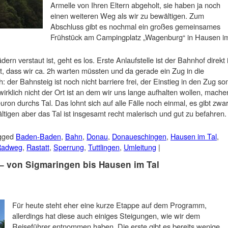
Armelle von Ihren Eltern abgeholt, sie haben ja noch
einen weiteren Weg als wir zu bewältigen. Zum
Abschluss gibt es nochmal ein großes gemeinsames
Frühstück am Campingplatz „Wagenburg“ in Hausen i
rn verstaut ist, geht es los. Erste Anlaufstelle ist der Bahnhof direkt 
est, dass wir ca. 2h warten müssten und da gerade ein Zug in die
 der Bahnsteig ist noch nicht barriere frei, der Einstieg in den Zug so
rklich nicht der Ort ist an dem wir uns lange aufhalten wollen, mache
uron durchs Tal. Das lohnt sich auf alle Fälle noch einmal, es gibt zwa
tigen aber das Tal ist insgesamt recht malerisch und gut zu befahren.
gged
Baden-Baden
,
Bahn
,
Donau
,
Donaueschingen
,
Hausen im Tal
,
Radweg
,
Rastatt
,
Sperrung
,
Tuttlingen
,
Umleitung
|
– von Sigmaringen bis Hausen im Tal
Für heute steht eher eine kurze Etappe auf dem Programm,
allerdings hat diese auch einiges Steigungen, wie wir dem
Reiseführer entnommen haben. Die erste gibt es bereits wenige