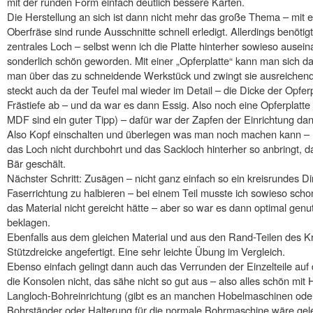
mit der runden Form einfach deutlich bessere Karten.
Die Herstellung an sich ist dann nicht mehr das große Thema – mit ei
Oberfräse sind runde Ausschnitte schnell erledigt. Allerdings benötigt
zentrales Loch – selbst wenn ich die Platte hinterher sowieso ausei
sonderlich schön geworden. Mit einer „Opferplatte“ kann man sich da a
man über das zu schneidende Werkstück und zwingt sie ausreichend
steckt auch da der Teufel mal wieder im Detail – die Dicke der Opfe
Frästiefe ab – und da war es dann Essig. Also noch eine Opferplatte 
MDF sind ein guter Tipp) – dafür war der Zapfen der Einrichtung dan
Also Kopf einschalten und überlegen was man noch machen kann – 
das Loch nicht durchbohrt und das Sackloch hinterher so anbringt, da
Bär geschält.
Nächster Schritt: Zusägen – nicht ganz einfach so ein kreisrundes D
Faserrichtung zu halbieren – bei einem Teil musste ich sowieso sch
das Material nicht gereicht hätte – aber so war es dann optimal genu
beklagen.
Ebenfalls aus dem gleichen Material und aus den Rand-Teilen des Kr
Stützdreicke angefertigt. Eine sehr leichte Übung im Vergleich.
Ebenso einfach gelingt dann auch das Verrunden der Einzelteile auf 
die Konsolen nicht, das sähe nicht so gut aus – also alles schön mit
Langloch-Bohreinrichtung (gibt es an manchen Hobelmaschinen oder
Bohrständer oder Halterung für die normale Bohrmaschine wäre gelege