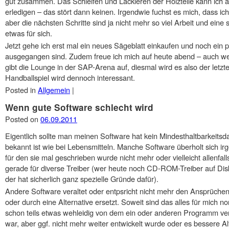
gut zusammen. Das Schleifen und Lackieren der Holzteile kann ich
erledigen – das stört dann keinen. Irgendwie fuchst es mich, dass ich
aber die nächsten Schritte sind ja nicht mehr so viel Arbeit und ei
etwas für sich.
Jetzt gehe ich erst mal ein neues Sägeblatt einkaufen und noch ein p
ausgegangen sind. Zudem freue ich mich auf heute abend – auch we
gibt die Lounge in der SAP-Arena auf, diesmal wird es also der letz
Handballspiel wird dennoch interessant.
Posted in
Allgemein
|
Wenn gute Software schlecht wird
Posted on
06.09.2011
Eigentlich sollte man meinen Software hat kein Mindesthaltbarkeits
bekannt ist wie bei Lebensmitteln. Manche Software überholt sich i
für den sie mal geschrieben wurde nicht mehr oder vielleicht allenfal
gerade für diverse Treiber (wer heute noch CD-ROM-Treiber auf Dis
der hat sicherlich ganz spezielle Gründe dafür).
Andere Software veraltet oder entpsricht nicht mehr den Ansprüchen 
oder durch eine Alternative ersetzt. Soweit sind das alles für mich
schon teils etwas wehleidig von dem ein oder anderen Programm ver
war, aber ggf. nicht mehr weiter entwickelt wurde oder es bessere A