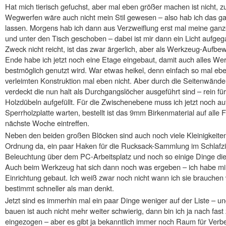
Hat mich tierisch gefuchst, aber mal eben größer machen ist nicht, zu
Wegwerfen wäre auch nicht mein Stil gewesen – also hab ich das g
lassen. Morgens hab ich dann aus Verzweiflung erst mal meine gan
und unter den Tisch geschoben – dabei ist mir dann ein Licht aufge
Zweck nicht reicht, ist das zwar ärgerlich, aber als Werkzeug-Aufb
Ende habe ich jetzt noch eine Etage eingebaut, damit auch alles We
bestmöglich genutzt wird. War etwas heikel, denn einfach so mal eb
verleimten Konstruktion mal eben nicht. Aber durch die Seitenwänd
verdeckt die nun halt als Durchgangslöcher ausgeführt sind – rein fü
Holzdübeln aufgefüllt. Für die Zwischenebene muss ich jetzt noch au
Sperrholzplatte warten, bestellt ist das 9mm Birkenmaterial auf alle F
nächste Woche eintreffen.
Neben den beiden großen Blöcken sind auch noch viele Kleinigkeiten
Ordnung da, ein paar Haken für die Rucksack-Sammlung im Schlafz
Beleuchtung über dem PC-Arbeitsplatz und noch so einige Dinge die 
Auch beim Werkzeug hat sich dann noch was ergeben – ich habe mir
Einrichtung gebaut. Ich weiß zwar noch nicht wann ich sie brauchen
bestimmt schneller als man denkt.
Jetzt sind es immerhin mal ein paar Dinge weniger auf der Liste – un
bauen ist auch nicht mehr weiter schwierig, dann bin ich ja nach fas
eingezogen – aber es gibt ja bekanntlich immer noch Raum für Verb