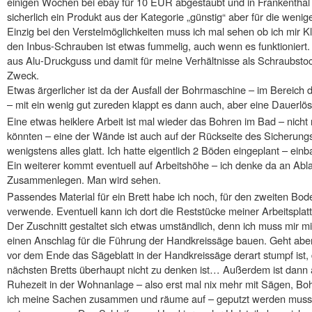
einigen Wochen bei ebay für 10 EUR abgestaubt und in Frankenthal
sicherlich ein Produkt aus der Kategorie „günstig“ aber für die wenige
Einzig bei den Verstelmöglichkeiten muss ich mal sehen ob ich mir 
den Inbus-Schrauben ist etwas fummelig, auch wenn es funktioniert.
aus Alu-Druckguss und damit für meine Verhältnisse als Schraubstock 
Zweck.
Etwas ärgerlicher ist da der Ausfall der Bohrmaschine – im Bereich 
– mit ein wenig gut zureden klappt es dann auch, aber eine Dauerlösun
Eine etwas heiklere Arbeit ist mal wieder das Bohren im Bad – nicht
könnten – eine der Wände ist auch auf der Rückseite des Sicherung
wenigstens alles glatt. Ich hatte eigentlich 2 Böden eingeplant – einb
Ein weiterer kommt eventuell auf Arbeitshöhe – ich denke da an Ab
Zusammenlegen. Man wird sehen.
Passendes Material für ein Brett habe ich noch, für den zweiten Bo
verwende. Eventuell kann ich dort die Reststücke meiner Arbeitspl
Der Zuschnitt gestaltet sich etwas umständlich, denn ich muss mi
einen Anschlag für die Führung der Handkreissäge bauen. Geht aber 
vor dem Ende das Sägeblatt in der Handkreissäge derart stumpf ist,
nächsten Bretts überhaupt nicht zu denken ist… Außerdem ist dann 
Ruhezeit in der Wohnanlage – also erst mal nix mehr mit Sägen, Boh
ich meine Sachen zusammen und räume auf – geputzt werden muss au