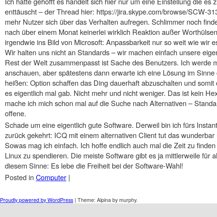
Ich hatte gehofft es handelt sich hier nur um eine Einstellung die es zu
enttäuscht – der Thread hier: https://jira.skype.com/browse/SCW-313
mehr Nutzer sich über das Verhalten aufregen. Schlimmer noch finde
nach über einem Monat keinerlei wirklich Reaktion außer Worthülse
irgendwie ins Bild von Microsoft: Anpassbarkeit nur so weit wie wir es 
Wir halten uns nicht an Standards – wir machen einfach unsere eige
Rest der Welt zusammenpasst ist Sache des Benutzers. Ich werde mi
anschauen, aber spätestens dann erwarte ich eine Lösung im Sinne 
heißen: Option schaffen das Ding dauerhaft abzuschalten und somit d
es eigentlich mal gab. Nicht mehr und nicht weniger. Das ist kein H
mache ich mich schon mal auf die Suche nach Alternativen – Stand
offene.
Schade um eine eigentlich gute Software. Derweil bin ich fürs Inst
zurück gekehrt: ICQ mit einem alternativen Client tut das wunderbar
Sowas mag ich einfach. Ich hoffe endlich auch mal die Zeit zu find
Linux zu spendieren. Die meiste Software gibt es ja mittlerweile für 
diesem Sinne: Es lebe die Freiheit bei der Software-Wahl!
Posted in
Computer
|
Post navigation
Proudly powered by WordPress
|
Theme: Alpina by murphy.