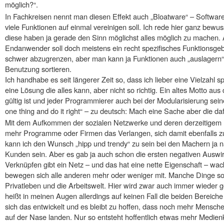
möglich?“.
In Fachkreisen nennt man diesen Effekt auch „Bloatware“ – Software 
viele Funktionen auf einmal vereinigen soll. Ich rede hier ganz bew
diese haben ja gerade den Sinn möglichst alles möglich zu machen. 
Endanwender soll doch meistens ein recht spezifisches Funktionsge
schwer abzugrenzen, aber man kann ja Funktionen auch „auslagern“
Benutzung sortieren.
Ich handhabe es seit längerer Zeit so, dass ich lieber eine Vielzahl 
eine Lösung die alles kann, aber nicht so richtig. Ein altes Motto 
gültig ist und jeder Programmierer auch bei der Modularisierung sein
one thing and do it right“ – zu deutsch: Mach eine Sache aber die dafü
Mit dem Aufkommen der sozialen Netzwerke und deren derzeitige
mehr Programme oder Firmen das Verlangen, sich damit ebenfalls zu
kann ich den Wunsch „hipp und trendy“ zu sein bei den Machern ja n
Kunden sein. Aber es gab ja auch schon die ersten negativen Auswir
Verknüpfen gibt ein Netz – und das hat eine nette Eigenschaft – wa
bewegen sich alle anderen mehr oder weniger mit. Manche Dinge so
Privatleben und die Arbeitswelt. Hier wird zwar auch immer wieder 
heißt in meinen Augen allerdings auf keinen Fall die beiden Bereic
sich das entwickelt und es bleibt zu hoffen, dass noch mehr Mensc
auf der Nase landen. Nur so entsteht hoffentlich etwas mehr Medie