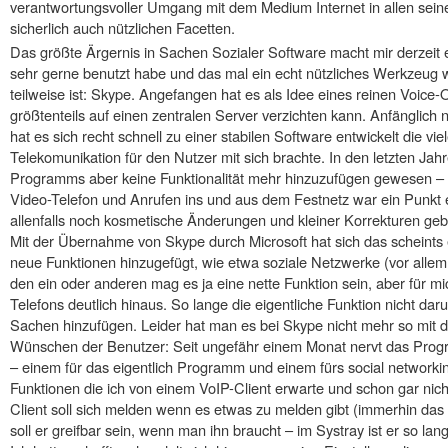
verantwortungsvoller Umgang mit dem Medium Internet in allen sein
sicherlich auch nützlichen Facetten.
Das größte Ärgernis in Sachen Sozialer Software macht mir derzeit 
sehr gerne benutzt habe und das mal ein echt nützliches Werkzeug w
teilweise ist: Skype. Angefangen hat es als Idee eines reinen Voice-
größtenteils auf einen zentralen Server verzichten kann. Anfänglich 
hat es sich recht schnell zu einer stabilen Software entwickelt die vi
Telekomunikation für den Nutzer mit sich brachte. In den letzten Jah
Programms aber keine Funktionalität mehr hinzuzufügen gewesen – 
Video-Telefon und Anrufen ins und aus dem Festnetz war ein Punkt 
allenfalls noch kosmetische Änderungen und kleiner Korrekturen ge
Mit der Übernahme von Skype durch Microsoft hat sich das scheints
neue Funktionen hinzugefügt, wie etwa soziale Netzwerke (vor allem
den ein oder anderen mag es ja eine nette Funktion sein, aber für m
Telefons deutlich hinaus. So lange die eigentliche Funktion nicht da
Sachen hinzufügen. Leider hat man es bei Skype nicht mehr so mit
Wünschen der Benutzer: Seit ungefähr einem Monat nervt das Progr
– einem für das eigentlich Programm und einem fürs social networkin
Funktionen die ich von einem VoIP-Client erwarte und schon gar nic
Client soll sich melden wenn es etwas zu melden gibt (immerhin das
soll er greifbar sein, wenn man ihn braucht – im Systray ist er so la