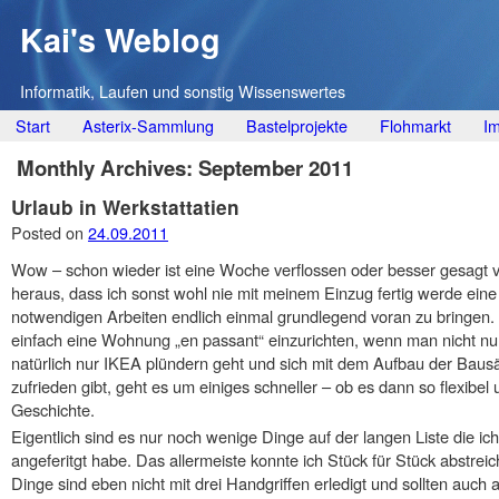
Kai's Weblog
Informatik, Laufen und sonstig Wissenswertes
Main menu
Skip
Start
Asterix-Sammlung
Bastelprojekte
Flohmarkt
I
to
Monthly Archives:
September 2011
content
Urlaub in Werkstattatien
Posted on
24.09.2011
Wow – schon wieder ist eine Woche verflossen oder besser gesagt v
heraus, dass ich sonst wohl nie mit meinem Einzug fertig werde e
notwendigen Arbeiten endlich einmal grundlegend voran zu bringen. 
einfach eine Wohnung „en passant“ einzurichten, wenn man nicht nu
natürlich nur IKEA plündern geht und sich mit dem Aufbau der Ba
zufrieden gibt, geht es um einiges schneller – ob es dann so flexibel u
Geschichte.
Eigentlich sind es nur noch wenige Dinge auf der langen Liste die i
angeferitgt habe. Das allermeiste konnte ich Stück für Stück abstrei
Dinge sind eben nicht mit drei Handgriffen erledigt und sollten auc