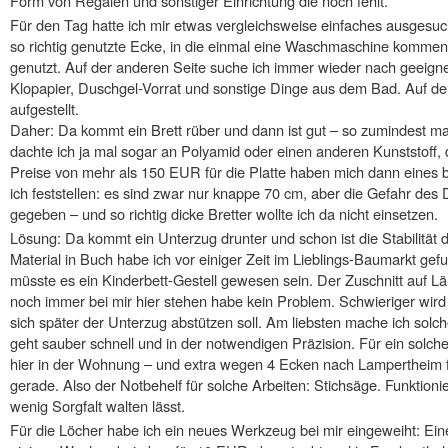
Form von Regalen und sonstiger Einrichtung die noch fehlt.
Für den Tag hatte ich mir etwas vergleichsweise einfaches ausgesuc
so richtig genutzte Ecke, in die einmal eine Waschmaschine kommen s
genutzt. Auf der anderen Seite suche ich immer wieder nach geeigne
Klopapier, Duschgel-Vorrat und sonstige Dinge aus dem Bad. Auf de
aufgestellt.
Daher: Da kommt ein Brett rüber und dann ist gut – so zumindest mal
dachte ich ja mal sogar an Polyamid oder einen anderen Kunststoff, 
Preise von mehr als 150 EUR für die Platte haben mich dann eines
ich feststellen: es sind zwar nur knappe 70 cm, aber die Gefahr des
gegeben – und so richtig dicke Bretter wollte ich da nicht einsetzen.
Lösung: Da kommt ein Unterzug drunter und schon ist die Stabilität
Material in Buch habe ich vor einiger Zeit im Lieblings-Baumarkt ge
müsste es ein Kinderbett-Gestell gewesen sein. Der Zuschnitt auf Lä
noch immer bei mir hier stehen habe kein Problem. Schwieriger wi
sich später der Unterzug abstützen soll. Am liebsten mache ich solc
geht sauber schnell und in der notwendigen Präzision. Für ein solches
hier in der Wohnung – und extra wegen 4 Ecken nach Lampertheim fa
gerade. Also der Notbehelf für solche Arbeiten: Stichsäge. Funktion
wenig Sorgfalt walten lässt.
Für die Löcher habe ich ein neues Werkzeug bei mir eingeweiht: Ein