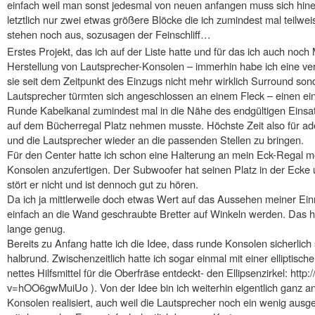
einfach weil man sonst jedesmal von neuen anfangen muss sich hine
letztlich nur zwei etwas größere Blöcke die ich zumindest mal teilw
stehen noch aus, sozusagen der Feinschliff…
Erstes Projekt, das ich auf der Liste hatte und für das ich auch noch 
Herstellung von Lautsprecher-Konsolen – immerhin habe ich eine ver
sie seit dem Zeitpunkt des Einzugs nicht mehr wirklich Surround son
Lautsprecher türmten sich angeschlossen an einem Fleck – einen ei
Runde Kabelkanal zumindest mal in die Nähe des endgültigen Einsa
auf dem Bücherregal Platz nehmen musste. Höchste Zeit also für 
und die Lautsprecher wieder an die passenden Stellen zu bringen.
Für den Center hatte ich schon eine Halterung an mein Eck-Regal mon
Konsolen anzufertigen. Der Subwoofer hat seinen Platz in der Ecke u
stört er nicht und ist dennoch gut zu hören.
Da ich ja mittlerweile doch etwas Wert auf das Aussehen meiner Einri
einfach an die Wand geschraubte Bretter auf Winkeln werden. Das 
lange genug.
Bereits zu Anfang hatte ich die Idee, dass runde Konsolen sicherlic
halbrund. Zwischenzeitlich hatte ich sogar einmal mit einer elliptisc
nettes Hilfsmittel für die Oberfräse entdeckt- den Ellipsenzirkel: ht
v=hOO6gwMuiUo ). Von der Idee bin ich weiterhin eigentlich ganz an
Konsolen realisiert, auch weil die Lautsprecher noch ein wenig aus