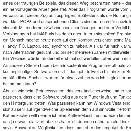
eines der traurigen Beispiele, das diesen Weg beschritten hatte – der
ein hervorragende Arbeit geleistet. Aber das Programm wurde vom L
verpasst auf diesen Zug aufzuspringen. Spätestens als die Nutzung
war klar: POP3 und entsprechende Clients sind nur noch für spezie
sinnvoll. Mit modernen Zwischenspeicherlösungen und dem Verfall be
Verbindungen hat IMAP als bis dahin eher „intern sinnvolles“ Proto
ein Mensch möchte heute noch auf den Komfort verzichten seine Ma
(Handy, PC, Laptop, etc.) synchron zu haben. Als klar für mich klar w
nach Alternativen gesucht und bin seit mehreren Jahren mittlerweile
Ein Wechsel würde mir derzeit erst mal schwerfallen, aber wenn es
An anderen Stellen haben bei mir kostenfreie Programme oftmals vo
kostenpflichtiger Software ersetzt – das geht teilweise bis hin zum 
verständliche Sache – warum für etwas zahlen was ich in gleicher od
bekommen kann?
Ähnlich wie beim Betriebssystem, das verständlicherweise immer ko
passieren, dass eine Software völlig aus dem Ruder läuft und Funktio
den Hintergrund treten. Was passieren kann hat Windows Vista eindrü
sich zu sehr auf irgendwelche Spielereien denn auf sinnvolle Perfor
Kaffee kochen will nehme ich eine Kaffee-Maschine und eben keine
das ja etwas relativiert aber es hat mich dennoch näher an die Linux
soviel Auswahl an Möglichkeiten, dass man eher das umgekehrte Pr