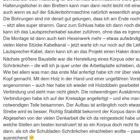
Halterungslöcher in den Brettern kann man dann recht leicht mit e
auch wenn es auf der Säulenbohrmaschine natürlich wesentlich ang
Die Bohrungen sind mir derart gut gelungen, dass ich am Ende noc
– sitzt alles super stramm. Ganz zum Schluss habe ich dann noch di
kann ich das Lautsprecherkabel sauber zuführen, ohne das es irgen
Die Montage ist dann auch kein Hexenwerk mehr – etwas aufwändig
vielen kleine Stücke Kabelkanal – jetzt warte ich nur noch auf die Li
Lautsprecher-Kabel, dann kann ich an das Projekt einen Haken dr
Nächste größere Baustelle war die Herstellung eines Korpus oder au
Schränkchen – die will ich ja quer unter die Arbeitsplatte schieben, 
Wie bei allem was man das erste Mal anfertigt habe ich mir über viel
Kopf gemacht. Mit dem Holz in der Hand und einer ungefähren Vorste
angenommen – auch hier habe ich wieder mit Holzdübeln gearbeitet –
Verbindung und sieht man nicht gleich. Die notwendingen Auskämmu
Verbindungen habe ich auf der Kreissäge angefertigt – und ehe man e
notwendigen Teile beisammen. Der Aufbau ist anfänglich noch etwas
Strebe wird es besser. Richtig Stabilität bekommt der Korpus dann 
Abgesehen von der vielen Denkarbeit die ich da reingesteckt habe
welche Stellen am besten konstruiert ist so ein Korpus doch recht 
dann, als ich die Schubladen-Schränkchen einschieben wollte – pass
ausreichend