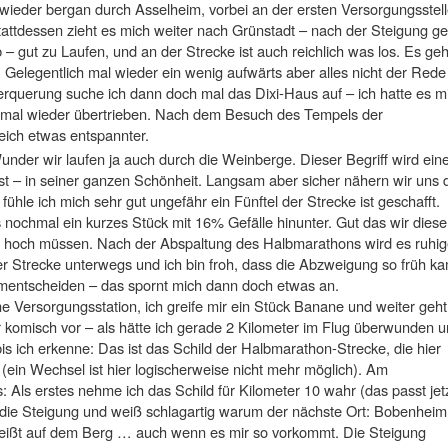
 wieder bergan durch Asselheim, vorbei an der ersten Versorgungsstel
tattdessen zieht es mich weiter nach Grünstadt – nach der Steigung ge
– gut zu Laufen, und an der Strecke ist auch reichlich was los. Es geh
 Gelegentlich mal wieder ein wenig aufwärts aber alles nicht der Rede
rquerung suche ich dann doch mal das Dixi-Haus auf – ich hatte es mi
mal wieder übertrieben. Nach dem Besuch des Tempels der
leich etwas entspannter.
under wir laufen ja auch durch die Weinberge. Dieser Begriff wird ei
st – in seiner ganzen Schönheit. Langsam aber sicher nähern wir uns 
ühle ich mich sehr gut ungefähr ein Fünftel der Strecke ist geschafft.
 nochmal ein kurzes Stück mit 16% Gefälle hinunter. Gut das wir dies
er hoch müssen. Nach der Abspaltung des Halbmarathons wird es ruhig
er Strecke unterwegs und ich bin froh, dass die Abzweigung so früh k
 umentscheiden – das spornt mich dann doch etwas an.
ine Versorgungsstation, ich greife mir ein Stück Banane und weiter geht
 komisch vor – als hätte ich gerade 2 Kilometer im Flug überwunden 
bis ich erkenne: Das ist das Schild der Halbmarathon-Strecke, die hier
(ein Wechsel ist hier logischerweise nicht mehr möglich). Am
: Als erstes nehme ich das Schild für Kilometer 10 wahr (das passt jet
 die Steigung und weiß schlagartig warum der nächste Ort: Bobenheim
 heißt auf dem Berg … auch wenn es mir so vorkommt. Die Steigung