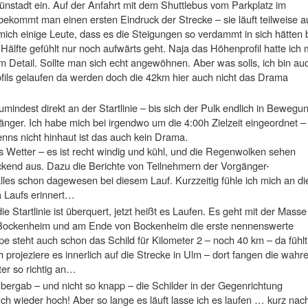
nstadt ein. Auf der Anfahrt mit dem Shuttlebus vom Parkplatz im
kommt man einen ersten Eindruck der Strecke – sie läuft teilweise a
ch einige Leute, dass es die Steigungen so verdammt in sich hätten 
Hälfte gefühlt nur noch aufwärts geht. Naja das Höhenprofil hatte ich 
m Detail. Sollte man sich echt angewöhnen. Aber was solls, ich bin au
fils gelaufen da werden doch die 42km hier auch nicht das Drama
mindest direkt an der Startlinie – bis sich der Pulk endlich in Bewegu
änger. Ich habe mich bei irgendwo um die 4:00h Zielzeit eingeordnet –
wenns nicht hinhaut ist das auch kein Drama.
s Wetter – es ist recht windig und kühl, und die Regenwolken sehen
ckend aus. Dazu die Berichte von Teilnehmern der Vorgänger-
lles schon dagewesen bei diesem Lauf. Kurzzeitig fühle ich mich an di
 Laufs erinnert…
e Startlinie ist überquert, jetzt heißt es Laufen. Es geht mit der Masse
 Bockenheim und am Ende von Bockenheim die erste nennenswerte
e steht auch schon das Schild für Kilometer 2 – noch 40 km – da fühlt
 projeziere es innerlich auf die Strecke in Ulm – dort fangen die wahr
er so richtig an…
bergab – und nicht so knapp – die Schilder in der Gegenrichtung
 wieder hoch! Aber so lange es läuft lasse ich es laufen … kurz nac