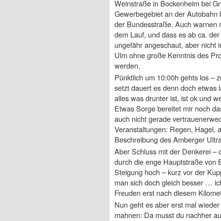
Weinstraße in Bockenheim bei Grü
Gewerbegebiet an der Autobahn be
der Bundesstraße. Auch warnen mi
dem Lauf, und dass es ab ca. der 
ungefähr angeschaut, aber nicht i
Ulm ohne große Kenntnis des Pro
werden.
Pünktlich um 10:00h gehts los – zu
setzt dauert es denn doch etwas l
alles was drunter ist, ist ok und 
Etwas Sorge bereitet mir noch da
auch nicht gerade vertrauenerwe
Veranstaltungen: Regen, Hagel, a
Beschreibung des Amberger Ultra
Aber Schluss mit der Denkerei – di
durch die enge Hauptstraße von
Steigung hoch – kurz vor der Kupp
man sich doch gleich besser … ich
Freuden erst nach diesem Kilomet
Nun geht es aber erst mal wieder 
mahnen: Da musst du nachher auch