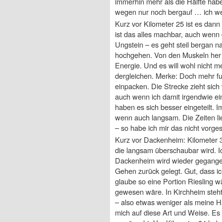
immerhin mehr als die Hälfte hab
wegen nur noch bergauf … ich we
Kurz vor Kilometer 25 ist es dann
ist das alles machbar, auch wenn 
Ungstein – es geht steil bergan 
hochgehen. Von den Muskeln her ha
Energie. Und es will wohl nicht 
dergleichen. Merke: Doch mehr f
einpacken. Die Strecke zieht sic
auch wenn ich damit irgendwie ei
haben es sich besser eingeteilt. 
wenn auch langsam. Die Zeiten lie
– so habe ich mir das nicht vorgest
Kurz vor Dackenheim: Kilometer 30
die langsam überschaubar wird. Ic
Dackenheim wird wieder gegangen.
Gehen zurück gelegt. Gut, dass
glaube so eine Portion Riesling w
gewesen wäre. In Kirchheim steht 
– also etwas weniger als meine H
mich auf diese Art und Weise. Es 