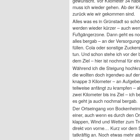
gewünscht. Vor Kilometer 34 habe
muss ich wieder gehen. Ab der Ku
zurück wie wir gekommen sind.
Alles was es in Grünstadt so sch
werden wieder kürzer – auch wenn
Fußgängerzone. Dann geht es noc
alles bergab – an der Versorgungs
füllen. Cola oder sonstige Zucker
tun. Und schon stehe ich vor der
dem Ziel – hier ist nochmal für e
Während ich die Steigung hochkrax
die wollten doch irgendwo auf den
knappe 3 Kilometer – an Aufgeben
teilweise anfängt zu krampfen – ab
zwei Kilometer bis ins Ziel – ic
es geht ja auch nochmal bergab.
Der Ortseingang von Bockenheim k
einer, auch wenn es durch den Or
klappen, Wind und Wetter zum Trot
direkt von vorne… Kurz vor dem Sc
tatkräftig an. Noch etwas mehr al