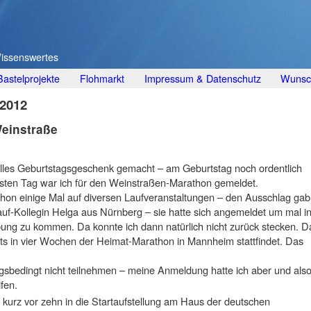
Wissenswertes
Bastelprojekte
Flohmarkt
Impressum & Datenschutz
Wunsch
 2012
Weinstraße
 tolles Geburtstagsgeschenk gemacht – am Geburtstag noch ordentlich
sten Tag war ich für den Weinstraßen-Marathon gemeldet.
schon einige Mal auf diversen Laufveranstaltungen – den Ausschlag gab
f-Kollegin Helga aus Nürnberg – sie hatte sich angemeldet um mal i
 zu kommen. Da konnte ich dann natürlich nicht zurück stecken. D
its in vier Wochen der Heimat-Marathon in Mannheim stattfindet. Das
ngsbedingt nicht teilnehmen – meine Anmeldung hatte ich aber und als
fen.
kurz vor zehn in die Startaufstellung am Haus der deutschen