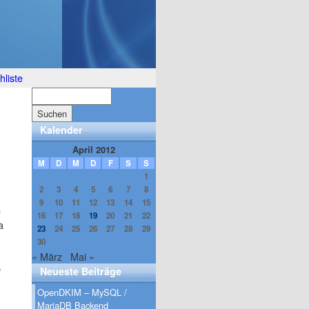
liste
Kalender
April 2012
M
D
M
D
F
S
S
1
2
3
4
5
6
7
8
9
10
11
12
13
14
15
n
16
17
18
19
20
21
22
a
23
24
25
26
27
28
29
30
« März
Mai »
o
Neueste Beiträge
OpenDKIM – MySQL /
MariaDB Backend