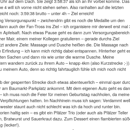
Uhr auf dem Dach. Sie zeigt 3:58:37 als ich an ihr vorbei komme. Das
ne 4 will ich vorne nicht stehen sehen. Also ranhalten auf die letzten
cht noch: 3:59:38 brutto – unter 4h – Ziel erreicht!
tung Versorgunspunkt – zwichendrin gibt es noch die Medallie um den
n auch der Fan-Tross ins Ziel – ich organisiere mir derweil erst mal 
on Apfelsaft. Nach etwas Pause geht es dann zum Versorgungsbereich
r Mair, einem meiner Kollegen gratulieren – gerade durchs Ziel
etzt andere Ziele: Massage und Dusche heißen die. Die Massage nach
e Erfindung – ich kann mich richtig dabei entspannen. Hinterher geht e
vaten Sachen und dann nix wie unter die warme Dusche. Meine
tern wandern zurück zu ihrem Auto – knapp 4km (also Kurzstrecke ;-))
 meinem Auto, denn so richtig fahrtauglich fühle ich mich noch nicht
ob der gesperrten Strecke doch etwas abenteuerlich – einmal quer dur
r am Baumarkt-Parkplatz ankommt. Mit dem eigenen Auto geht es da
– ich muss noch die Feier für meinen Geburtstag nachholen, da meine
Verpflichtungen hatten. Im Nachhinein muss ich sagen: Verdammt well
wester staunt auch nicht schlecht was ich da hoch und runter bin.
rien haltig sein – es gibt ein Pfälzer Trio (oder auch als Pfälzer Teller
, Bratwurst und Sauerkraut dazu. Zum Dessert einen flambierten sü
 (lecker!).