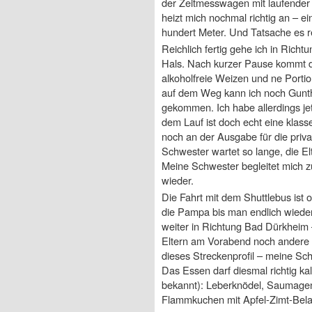
der Zeitmesswagen mit laufender 
heizt mich nochmal richtig an – ei
hundert Meter. Und Tatsache es rei
Reichlich fertig gehe ich in Rich
Hals. Nach kurzer Pause kommt dan
alkoholfreie Weizen und ne Porti
auf dem Weg kann ich noch Gunthe
gekommen. Ich habe allerdings j
dem Lauf ist doch echt eine klass
noch an der Ausgabe für die pri
Schwester wartet so lange, die El
Meine Schwester begleitet mich zu
wieder.
Die Fahrt mit dem Shuttlebus ist 
die Pampa bis man endlich wiede
weiter in Richtung Bad Dürkheim 
Eltern am Vorabend noch andere 
dieses Streckenprofil – meine Sch
Das Essen darf diesmal richtig kalo
bekannt): Leberknödel, Saumagen
Flammkuchen mit Apfel-Zimt-Belag