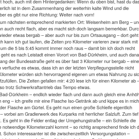
t hoch, auch mit dem Hintergedanken: Wenn du oben bist, hast du da
ärgerlich ist in dem Zusammenhang der weiterhin kalte Wind und die
ber es gibt nur eine Richtung: Weiter nach vorn!
zum nächsten entsprechend markierten Ort: Weisenheim am Berg – u
n auch recht flach, aber es macht sich doch langsam bemerkbar. Dur
wieder etwas bergab – aber auch nur bis zum Ortsausgang – dort geht
kann ich gut laufen, die Zeiten pro Kilometer varieren zwar stark mit
um die 5 bis 5:45 kommt immer noch raus – damit bin ich doch recht
 geht es nach Leistadt einen Vorort von Bad-Dürkheim, und auch dan
tlang der Bundesstraße geht es über fast 3 Kilometer nur bergab – eine
verfluche es etwas, dass ich an der letzten Verpflegungsstelle nicht
 Kilometer würden sich hervorragend eigenen um etwas Nahrung zu si
füllen. Die Zeiten gefallen mir: 4:20 lese ich für einen Kilometer ab 
also trotz Schwerkraftantrieb das Tempo etwas.
h Bad-Dürkheim – endlich wieder flach und dann auch gleich eine Anhö
h eng – ich greife mir eine Flasche Iso-Getränk ab und kippe es in mich
n der Flasche am Gürtel. Es geht nun einen große Schleife eigentlich
 vorbei am Gradierwerk des Kurparks mit herrlicher Salzluft. Zum tief
. Es geht in die Felder entlag der Umgehungstraße – ein Schleife die
e notwendige Kilometerzahl kommt – so richtig ansprechend finde ich d
t. Schon interessanter ist die zwischenzeitlich Versorgungstation –