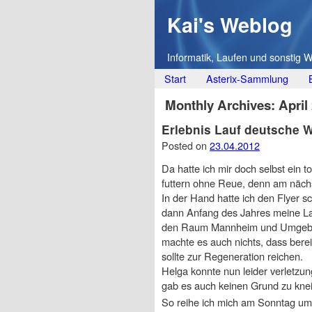
Kai's Weblog
Informatik, Laufen und sonstig 
Main menu
Skip
Start
Asterix-Sammlung
to
Monthly Archives:
April
content
Erlebnis Lauf deutsche 
Posted on
23.04.2012
Da hatte ich mir doch selbst ein
futtern ohne Reue, denn am näch
In der Hand hatte ich den Flyer 
dann Anfang des Jahres meine Lau
den Raum Mannheim und Umgebung
machte es auch nichts, dass bere
sollte zur Regeneration reichen.
Helga konnte nun leider verletzu
gab es auch keinen Grund zu knei
So reihe ich mich am Sonntag um 