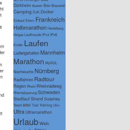
le
Dürkheim
Bier
Brauerei
Basteln
ht
Camping
Docker
DJK
t
Frankreich
Einkauf
Eltern
Halbmarathon
t
Heidelberg
IPv6
Helgas Lauffreunde
IPv4
Laufen
Kinder
nem
Mannheim
der
Ludwigshafen
Marathon
MySQL
en
Nürnberg
er
Nachwuchs
am
Radtour
Radfahren
Regen
Rheinradweg
Rhein
Schweden
Rheintalquerung
und
Stadtlauf
Strand
Südafrika
Team Bittel
Training
Trail
Ulm
Ultra
Ultramarathon
zt
Urlaub
Wein