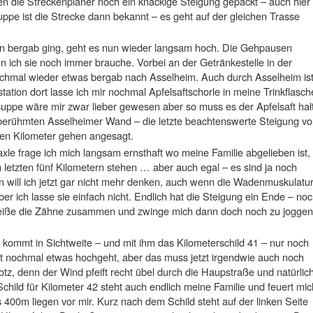
n die Streckenplaner noch ein knackige Steigung gepackt – auch hier
ppe ist die Strecke dann bekannt – es geht auf der gleichen Trasse
ön bergab ging, geht es nun wieder langsam hoch. Die Gehpausen
 ich sie noch immer brauche. Vorbei an der Getränkestelle in der
hmal wieder etwas bergab nach Asselheim. Auch durch Asselheim is
tation dort lasse ich mir nochmal Apfelsaftschorle in meine Trinkflasch
suppe wäre mir zwar lieber gewesen aber so muss es der Apfelsaft hal
 berühmten Asselheimer Wand – die letzte beachtenswerte Steigung vo
inen Kilometer gehen angesagt.
le frage ich mich langsam ernsthaft wo meine Familie abgelieben ist,
 letzten fünf Kilometern stehen … aber auch egal – es sind ja noch
 will ich jetzt gar nicht mehr denken, auch wenn die Wadenmuskulatu
er ich lasse sie einfach nicht. Endlich hat die Steigung ein Ende – no
h beiße die Zähne zusammen und zwinge mich dann doch noch zu joggen
ommt in Sichtweite – und mit ihm das Kilometerschild 41 – nur noch
t nochmal etwas hochgeht, aber das muss jetzt irgendwie auch noch
z, denn der Wind pfeift recht übel durch die Haupstraße und natürlic
hild für Kilometer 42 steht auch endlich meine Familie und feuert mic
s 400m liegen vor mir. Kurz nach dem Schild steht auf der linken Seite