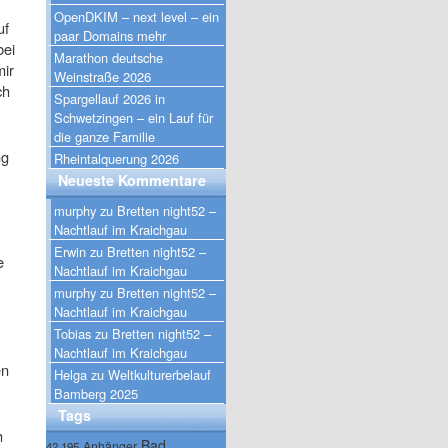
OpenDKIM – next level – ein
uf
paar Domains mehr
bei
Marathon deutsche
mir
Weinstraße 2026
ch
Spargellauf 2026 in
Schwetzingen – ein Lauf für
die ganze Familie
ng
Rheintalquerung 2026
Neueste Kommentare
murphy
zu
Bretten night52 –
Nachtlauf im Kraichgau
Erwin
zu
Bretten night52 –
e
Nachtlauf im Kraichgau
murphy
zu
Bretten night52 –
Nachtlauf im Kraichgau
Tobias
zu
Bretten night52 –
Nachtlauf im Kraichgau
en
Helga
zu
Weltkulturerbelauf
Bamberg 2025
Tags
h
Bad
Anhänger
42.195