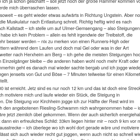
e ich ja schon geschafft – soll jetzt noch der große Hammer kommen v
rde mich überraschen lassen.
 soweit – es geht wieder etwas aufwärts in Richtung Ungstein. Aber n
die Muskulatur nach Entlastung schreit. Richtig heftig wird es nach
nach Kallstadt – ich stelle um auf Ulmer-Gemsengang – also Steigungen
be ich kein Problem – allein es fehlt irgendwie der Treibstoff, die
mehr besser werden – nix zu merken von einen Runners-High oder
uttern während dem Laufen und doch mal Gel oder was in der Art
h weiter nach Herxheim am Berg – ich gehe die meisten Steigungen hoc
n Einzelgänger bleibe – die anderen haben wohl noch mehr Kraft oder
Immerhin geht es danach mal wieder sachte bergab und ich jogge wiede
gen jenseits von Gut und Böse – 7 Minuten teilweise für einen Kilome
ellt.
 ist erreicht. Jetz sind es nur noch 12 km und das ist doch eine Strec
h motiviere mich und laufe wieder ein Stück, die Steigung in
 Die Steigung vor Kirchheim jogge ich zur Hälfte der Rest wird im
 ich den angebotenen Riesling-Schwamm nich wahrgenommen habe – i
äre jetzt ziemlich übel gekommen. Wenn der auch sicherlich energiehal
dann ein erfreuliches Schild: 33km liegen hinter mir – noch 9 km vor m
ausstrecke – ich überlege wo ich wohl dort gerade wäre und motiviere
lässt sich auch wieder recht gut joggen, wenn auch nicht so schnell wi