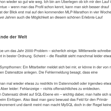
schon wieder so gut wie weg. Ich bin am Überlegen ob ich mir den Lauf 
ntue – wenn man das Profil schon kennt, kann man sich besser drauf
t ist der Blick erst mal auf den kommenden MLP-Marathon in vier Woch
 zwei Jahren auch die Möglichkeit an diesem schönen Erlebnis-Lauf
nde der Welt
e um das Jahr 2000-Problem – sicherlich einige. Mittlerweile schreib
nt in bester Ordnung. Scheint – die Realität sieht manchmal leider etw
Sympthomen: Ein Mitarbeiter meldet sich bei mir, er könne in der von 
ren Datensätze anlegen. Die Fehlermeldung besagt, dass eine
an mal wieder etwas zu restriktiv im Datenmodell oder irgendwo etw
Aber leider: Fehlanzeige – nichts offensichtliches zu entdecken.
 Datensatz direkt auf SQL-Ebene ein – wichtig dabei, man halte sich 
beim Einfügen. Also lässt man ganz bewusst das Feld für den Primär-
to_increment und damit meint man macht MySQL doch in der Regel kein