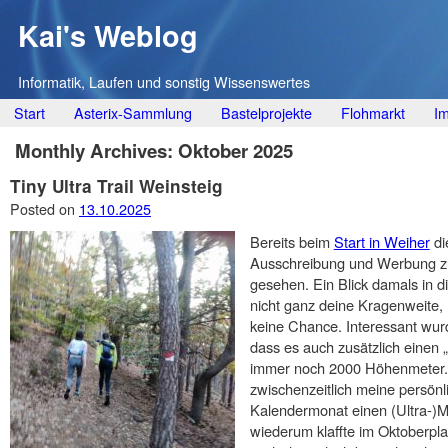
Kai's Weblog
Informatik, Laufen und sonstig Wissenswertes
Main menu
Skip
Start
Asterix-Sammlung
Bastelprojekte
Flohmarkt
I
to
Monthly Archives:
Oktober 2025
content
Tiny Ultra Trail Weinsteig
Posted on
13.10.2025
Bereits beim
Start in Weiher
di
Ausschreibung und Werbung 
gesehen. Ein Blick damals in d
nicht ganz deine Kragenweite
keine Chance. Interessant wur
dass es auch zusätzlich einen „
immer noch 2000 Höhenmeter. 
zwischenzeitlich meine persönl
Kalendermonat einen (Ultra-)
wiederum klaffte im Oktoberpl