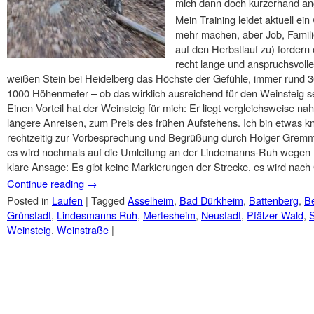
mich dann doch kurzerhand ang
Mein Training leidet aktuell ein
mehr machen, aber Job, Famili
auf den Herbstlauf zu) fordern 
recht lange und anspruchsvolle
weißen Stein bei Heidelberg das Höchste der Gefühle, immer rund
1000 Höhenmeter – ob das wirklich ausreichend für den Weinsteig se
Einen Vorteil hat der Weinsteig für mich: Er liegt vergleichsweise 
längere Anreisen, zum Preis des frühen Aufstehens. Ich bin etwas 
rechtzeitig zur Vorbesprechung und Begrüßung durch Holger Gremmer
es wird nochmals auf die Umleitung an der Lindemanns-Ruh wegen F
klare Ansage: Es gibt keine Markierungen der Strecke, es wird nach
Continue reading
→
Posted in
Laufen
|
Tagged
Asselheim
,
Bad Dürkheim
,
Battenberg
,
B
Grünstadt
,
Lindesmanns Ruh
,
Mertesheim
,
Neustadt
,
Pfälzer Wald
,
Weinsteig
,
Weinstraße
|
Post navigation