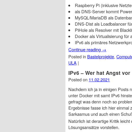
Raspberry Pi (inklusive Netztei
als DNS-Server kommt Powe
MySQL/MariaDB als Datenbank
DNS-Dist als Loadbalancer f
PiHole als Resolver mit Blackli
Docker als Virtualisierung für 
IPv6 als primäres Netzwerkprot
Continue reading
→
Posted in
Bastelprojekte
,
Comput
ULA
|
IPv6 – Wer hat Angst vor
Posted on
11.02.2021
Nachdem ich ja in einigen Posts
unter Docker mit samt IPv6 hinstel
gefragt was denn noch so problema
Ergebnisse fasse ich hier einmal
Sarkasmus und auch einen Schuß F
Natürlich ist derartige Kritik lei
Lösungsansätze vorstellen.