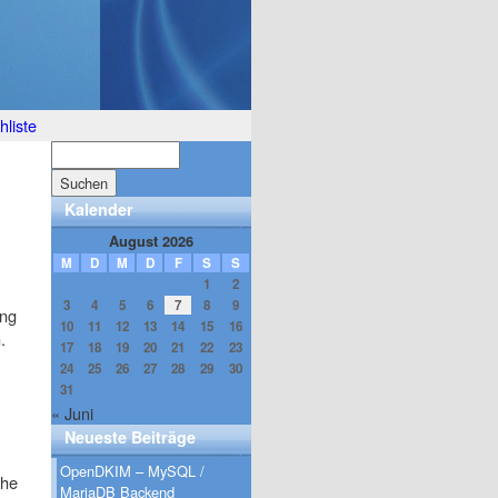
liste
Kalender
August 2026
M
D
M
D
F
S
S
1
2
3
4
5
6
7
8
9
ung
10
11
12
13
14
15
16
.
17
18
19
20
21
22
23
24
25
26
27
28
29
30
31
« Juni
Neueste Beiträge
OpenDKIM – MySQL /
che
MariaDB Backend