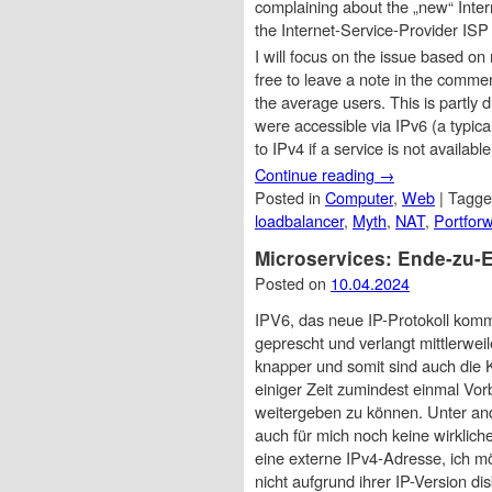
complaining about the „new“ Inter
the Internet-Service-Provider ISP
I will focus on the issue based on
free to leave a note in the commen
the average users. This is partly 
were accessible via IPv6 (a typi
to IPv4 if a service is not available
Continue reading
→
Posted in
Computer
,
Web
|
Tagg
loadbalancer
,
Myth
,
NAT
,
Portfor
Microservices: Ende-zu-E
Posted on
10.04.2024
IPV6, das neue IP-Protokoll komm
geprescht und verlangt mittlerwe
knapper und somit sind auch die K
einiger Zeit zumindest einmal Vo
weitergeben zu können. Unter ande
auch für mich noch keine wirklich
eine externe IPv4-Adresse, ich m
nicht aufgrund ihrer IP-Version dis