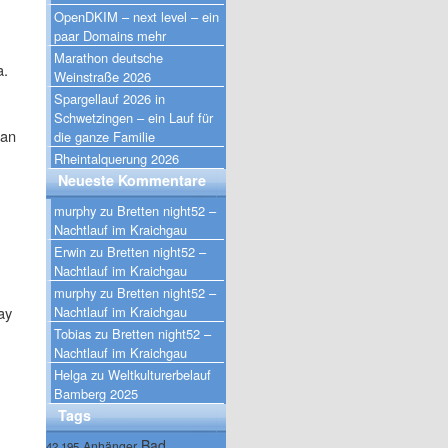
OpenDKIM – next level – ein
paar Domains mehr
Marathon deutsche
a.
Weinstraße 2026
Spargellauf 2026 in
Schwetzingen – ein Lauf für
man
die ganze Familie
Rheintalquerung 2026
Neueste Kommentare
murphy
zu
Bretten night52 –
Nachtlauf im Kraichgau
Erwin
zu
Bretten night52 –
Nachtlauf im Kraichgau
murphy
zu
Bretten night52 –
ay
Nachtlauf im Kraichgau
Tobias
zu
Bretten night52 –
Nachtlauf im Kraichgau
Helga
zu
Weltkulturerbelauf
Bamberg 2025
Tags
Bad
Anhänger
42.195