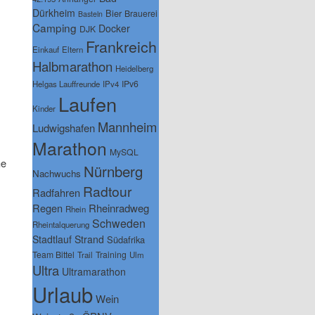
Dürkheim
Bier
Brauerei
Basteln
Camping
Docker
DJK
Frankreich
Einkauf
Eltern
Halbmarathon
Heidelberg
IPv6
Helgas Lauffreunde
IPv4
Laufen
Kinder
Mannheim
Ludwigshafen
Marathon
MySQL
he
Nürnberg
Nachwuchs
Radtour
Radfahren
Regen
Rheinradweg
Rhein
Schweden
Rheintalquerung
Stadtlauf
Strand
Südafrika
Team Bittel
Training
Trail
Ulm
Ultra
Ultramarathon
Urlaub
Wein