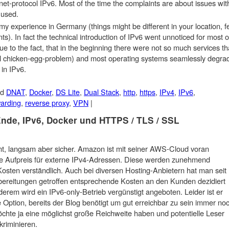
net-protocol IPv6. Most of the time the complaints are about issues wit
 used.
 my experience in Germany (things might be different in your location, f
ts). In fact the technical introduction of IPv6 went unnoticed for most o
due to the fact, that in the beginning there were not so much services th
cal chicken-egg-problem) and most operating systems seamlessly degra
 in IPv6.
ed
DNAT
,
Docker
,
DS Lite
,
Dual Stack
,
http
,
https
,
IPv4
,
IPv6
,
warding
,
reverse proxy
,
VPN
|
nde, IPv6, Docker und HTTPS / TLS / SSL
t, langsam aber sicher. Amazon ist mit seiner AWS-Cloud voran
ile Aufpreis für externe IPv4-Adressen. Diese werden zunehmend
osten verständlich. Auch bei diversen Hosting-Anbietern hat man seit
rbereitungen getroffen entsprechende Kosten an den Kunden dezidiert
rem wird ein IPv6-only-Betrieb vergünstigt angeboten. Leider ist er
e Option, bereits der Blog benötigt um gut erreichbar zu sein immer no
öchte ja eine möglichst große Reichweite haben und potentielle Leser
kriminieren.