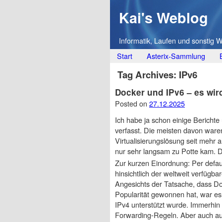
Kai's Weblog
Informatik, Laufen und sonstig 
Main menu
Skip
Start
Asterix-Sammlung
to
Tag Archives:
IPv6
content
Docker und IPv6 – es wir
Posted on
27.12.2025
Ich habe ja schon einige Berichte
verfasst. Die meisten davon ware
Virtualisierungslösung seit mehr
nur sehr langsam zu Potte kam. Di
Zur kurzen Einordnung: Per defau
hinsichtlich der weltweit verfügba
Angesichts der Tatsache, dass 
Popularität gewonnen hat, war es
IPv4 unterstützt wurde. Immerhin 
Forwarding-Regeln. Aber auch au