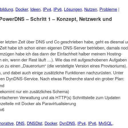
bildung
,
Docker
,
Ideen
,
IPv4
,
IPv6
,
Lösungen
,
Nutzen
,
Probleme
|
PowerDNS – Schritt 1 – Konzept, Netzwerk und
der letzten Zeit über DNS und Co geschrieben habe, geht es diesmal 
Zeit habe ich schon einen eigenen DNS-Server betrieben, damals noc
umzügen habe ich das dann der Einfachheit halber meinem Hosting-
ich ein, wenn der Rest läuft …). Wie das mit aufgeschobenen Aufgaben
uo zu einen „Dauerorium“ (die verstetigte Version eines Provisoriums).
, und dabei auch einige zusätzliche Funktionen nachzurüsten. Unter
gen DynDNS-Service. Nach etwas Recherche stand ein grober Plan:
nd
 bekommt nur ein zusätzliches Schema)
nfacheren Verwaltung und als HTTP(s) Schnittstelle zum Updaten
zelteile mit Docker als Paravirtualisierung
Pv6
horative
,
DNS
,
DNSDist
,
Docker
,
DynDNS
,
IPv4
,
IPv6
,
MySQL
,