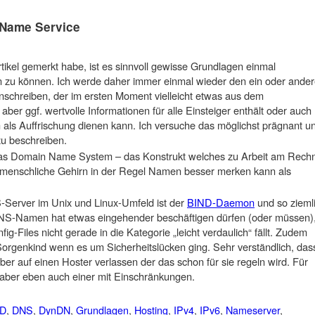
Name Service
ikel gemerkt habe, ist es sinnvoll gewisse Grundlagen einmal
n zu können. Ich werde daher immer einmal wieder den ein oder ande
schreiben, der im ersten Moment vielleicht etwas aus dem
er ggf. wertvolle Informationen für alle Einsteiger enthält oder auch
als Auffrischung dienen kann. Ich versuche das möglichst prägnant u
zu beschreiben.
 das Domain Name System – das Konstrukt welches zu Arbeit am Rech
s menschliche Gehirn in der Regel Namen besser merken kann als
-Server im Unix und Linux-Umfeld ist der
BIND-Daemon
und so zieml
 DNS-Namen hat etwas eingehender beschäftigen dürfen (oder müssen)
ig-Files nicht gerade in die Kategorie „leicht verdaulich“ fällt. Zudem
rgenkind wenn es um Sicherheitslücken ging. Sehr verständlich, das
eber auf einen Hoster verlassen der das schon für sie regeln wird. Für
 aber eben auch einer mit Einschränkungen.
ND
,
DNS
,
DynDN
,
Grundlagen
,
Hosting
,
IPv4
,
IPv6
,
Nameserver
,