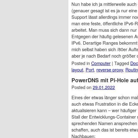
Nun habe ich ja mittlerweile auch
(genauer gesagt ist es ja nur ein
Support lässt allerdings immer n
man eine feste, öffentliche IPv
arbeitet. Man muss sich dann nur
Entgegen der häufig gelesenen Au
IPv6. Derartige Ranges bekommt 
mich selbst haben sich /80er Auf
aber je nach Bedarf noch größer 
Posted in
Computer
|
Tagged
Doc
layout
,
Port
,
reverse proxy
,
Routi
PowerDNS mit Pi-Hole au
Posted on
29.01.2022
Eines der etwas länger schon ma
auch etwas Frustration in die Eck
aktualisieren kann – wer häufige
Stall der Entwicklungs-Container
sprechenden Namen ansprechen ka
schaffen, auch das ist bereits et
Nachbauen: