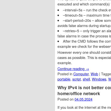
executed and which command(s) t
–interval=5s – run the check 
–timeout=5s – maximum time to
–start-period=20s – allow some
avoids false alarms during startup
–retries=5 – only trigger an al
false alarms in case the process 
After the CMD follows the comm
example we check for the webserve
However every one should conside
cases as possible. This is especia
example.
Continue reading
→
Posted in
Computer
,
Web
|
Tagg
portable
,
script
,
shell
,
Windows
,
W
Why IPv4 is not better co
home/office network
Posted on
04.05.2024
If you look at the internet at the 