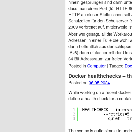
hinein gesprungen sind dann unte
dass man einen Port (für HTTP 8
HTTP an dieser Stelle schon seit 
Schulzeiten für den Schulserver 
2009 verbreitet auf, mittlerweile is
Aber wie gesagt, all die Workarou
Adressen in einer Fülle die wohl 
dann hoffentlich aus der schleppe
IPv8) dann einfacher mit der Ums
64 Bit Adressraum zur freien Ver
Posted in
Computer
|
Tagged
Doc
Docker healthchecks – th
Posted on
06.05.2024
While working on a recent docker
define a health check for a contai
1
HEALTHCHECK --interva
2
--retries=5 
3
--quiet --tr
The syntax is quite simple to und