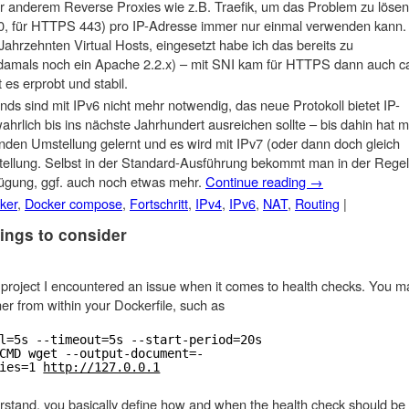
r anderem Reverse Proxies wie z.B. Traefik, um das Problem zu lösen
0, für HTTPS 443) pro IP-Adresse immer nur einmal verwenden kann.
Jahrzehnten Virtual Hosts, eingesetzt habe ich das bereits zu
(damals noch ein Apache 2.2.x) – mit SNI kam für HTTPS dann auch c
t es erprobt und stabil.
nds sind mit IPv6 nicht mehr notwendig, das neue Protokoll bietet IP-
wahrlich bis ins nächste Jahrhundert ausreichen sollte – bis dahin hat 
nden Umstellung gelernt und es wird mit IPv7 (oder dann doch gleich
tellung. Selbst in der Standard-Ausführung bekommt man in der Regel
fügung, ggf. auch noch etwas mehr.
Continue reading
→
ker
,
Docker compose
,
Fortschritt
,
IPv4
,
IPv6
,
NAT
,
Routing
|
ings to consider
 project I encountered an issue when it comes to health checks. You m
ner from within your Dockerfile, such as
l=5s --timeout=5s --start-period=20s
CMD wget --output-document=- 
ies=1 
http://127.0.0.1
erstand, you basically define how and when the health check should be