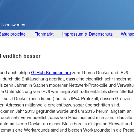
Wissenswertes
Bastelprojekte
Flohmarkt
Impressum & Datenschutz
Wunsch
d endlich besser
 und auch einige
GitHub-Kommentare
zum Thema Docker und IPv6
n durch die Enttäuschung geprägt, dass eine eigentlich sehr moderne
 als zehn Jahren in Sachen moderner Netzwerk-Protokolle und Verwalt
e Unterstützung von IPv6 war lange Zeit rudimentär bis stiefmütterlich
lt setzt Docker (noch immer) auf das IPv4-Protokoll, dessen Grenzen
ren Adressen mittlerweile erreicht bzw. sogar überschritten sind.
Docker im Jahr 2013 gegründet wurde und um 2015 herum langsam an
 doch sehr verwunderlich, dass von Haus aus erst einmal nur das alte
automatisierte Docker an dieser Stelle bereits einiges an Firewall und
tomatisierte Workarounds sind und bleiben Workarounds: In die Pres