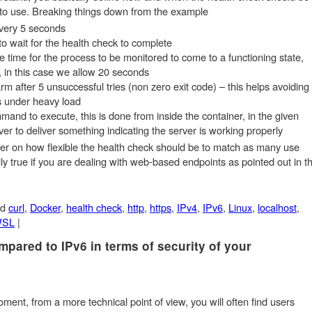
o use. Breaking things down from the example
every 5 seconds
 wait for the health check to complete
 time for the process to be monitored to come to a functioning state,
, in this case we allow 20 seconds
arm after 5 unsuccessful tries (non zero exit code) – this helps avoiding
is under heavy load
and to execute, this is done from inside the container, in the given
r to deliver something indicating the server is working properly
r on how flexible the health check should be to match as many use
lly true if you are dealing with web-based endpoints as pointed out in t
ed
curl
,
Docker
,
health check
,
http
,
https
,
IPv4
,
IPv6
,
Linux
,
localhost
,
SL
|
mpared to IPv6 in terms of security of your
moment, from a more technical point of view, you will often find users