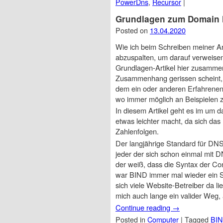
PowerDns
,
Recursor
|
Grundlagen zum Domain 
Posted on
13.04.2020
Wie ich beim Schreiben meiner Art
abzuspalten, um darauf verweise
Grundlagen-Artikel hier zusammen
Zusammenhang gerissen scheint, ab
dem ein oder anderen Erfahrenen 
wo immer möglich an Beispielen 
In diesem Artikel geht es im um
etwas leichter macht, da sich da
Zahlenfolgen.
Der langjährige Standard für DNS
jeder der sich schon einmal mit
der weiß, dass die Syntax der Conf
war BIND immer mal wieder ein So
sich viele Website-Betreiber da li
mich auch lange ein valider Weg,
Continue reading
→
Posted in
Computer
|
Tagged
BI