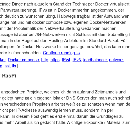
 einige Dinge nach aktuellem Stand der Technik per Docker virtualisiert
e Paravirtualisierung). IPv6 ist in Docker immerhin angekommen, der
och deutlich zu wünschen übrig. Halbwegs tragbar ist der Aufwand wen
6-Range hat und mit docker compose bzw. eigenen Docker-Netzwerken
 mit der Problematik der Netzwerkaufteilung Gedanken machen.
ssage ist aber bei /64-Netzwerken nicht Schluss mit dem Subnetting 
man in der Regel bei den Hosting-Anbietern im Standard-Paket. Für
teilungen für Docker-Netzwerke bisher ganz gut bewährt, das kann ma
oder kleiner schneiden.
Continue reading
→
ker
,
Docker compose
,
http
,
https
,
IPv4
,
IPv6
,
loadbalancer
,
network
ng
,
ssl
,
tls
|
f RasPi
l angedachten Projekte, welches ich dann aufgrund Zeitmangels und
e gelegt hatte ist ein eigener, lokaler DNS-Server den man auch schnel
r in verschiedenen Projekten arbeitet weiß es zu schätzen wenn man d
 nicht per IP-Adresse auswendig lernen muss, sondern ihn per
nn. In diesem Post geht es erst einmal darum die Grundlagen zu
was mehr Arbeit als ich gedacht hätte.Wichtige Eckpunkte / Material zu