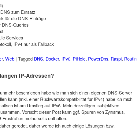
l)
rDNS zum Einsatz
 für die DNS-Einträge
ür DNS-Queries
st
alle Services
okoll, IPv4 nur als Fallback
er
,
Web
|
Tagged
DNS
,
Docker
,
IPv6
,
PiHole
,
PowerDns
,
Raspi
,
Routin
 langen IP-Adressen?
 nunmehr beschrieben habe wie man sich einen eigenen DNS-Server
len kann (inkl. einer Rückwärtskompatibilität für IPv4) habe ich mich
tisch ist am Umstieg auf IPv6. Mein derzeitigen, subjektiven
 zusammen. Vorsicht dieser Post kann ggf. Spuren von Zynismus,
rustration meinerseits enthalten.
cht daher geredet, daher werde ich auch einige Lösungen bzw.