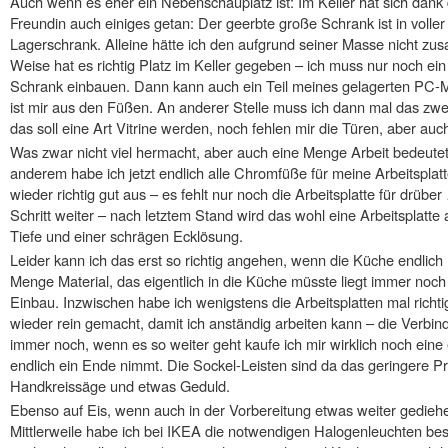
Auch wenn es eher ein Nebenschauplatz ist: Im Keller hat sich dank 
Freundin auch einiges getan: Der geerbte große Schrank ist in voller
Lagerschrank. Alleine hätte ich den aufgrund seiner Masse nicht z
Weise hat es richtig Platz im Keller gegeben – ich muss nur noch e
Schrank einbauen. Dann kann auch ein Teil meines gelagerten PC-M
ist mir aus den Füßen. An anderer Stelle muss ich dann mal das z
das soll eine Art Vitrine werden, noch fehlen mir die Türen, aber auc
Was zwar nicht viel hermacht, aber auch eine Menge Arbeit bedeutet
anderem habe ich jetzt endlich alle Chromfüße für meine Arbeitspla
wieder richtig gut aus – es fehlt nur noch die Arbeitsplatte für drüber
Schritt weiter – nach letztem Stand wird das wohl eine Arbeitsplatt
Tiefe und einer schrägen Ecklösung.
Leider kann ich das erst so richtig angehen, wenn die Küche endlich
Menge Material, das eigentlich in die Küche müsste liegt immer noc
Einbau. Inzwischen habe ich wenigstens die Arbeitsplatten mal richti
wieder rein gemacht, damit ich anständig arbeiten kann – die Verbin
immer noch, wenn es so weiter geht kaufe ich mir wirklich noch ein
endlich ein Ende nimmt. Die Sockel-Leisten sind da das geringere Pr
Handkreissäge und etwas Geduld.
Ebenso auf Eis, wenn auch in der Vorbereitung etwas weiter gediehe
Mittlerweile habe ich bei IKEA die notwendigen Halogenleuchten bes