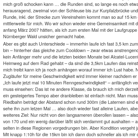
mich groß schocken kann … die Runden sind, so lange es noch etwas
herausragend, zweimal von der Schleuse bis zur Kurpfalzbrücke und
Runde, inkl. der Strecke zum Vereinsheim kommt man so auf 15 km 
mittlerweile für mich. Wo wir schon wieder eine Gemeinsamkeit mi
anfang März 2007 hätten, als ich zum ersten Mal mit der Laufgruppe
Nürnberger Wald unsicher gemacht habe.
Aber es gibt auch Unterschiede – immerhin laufe ich fast 3,5 km z
bin – hinterher das gleiche zum Cooldown – zwar etwas anstrengend 
kein Anfänger mehr und die letzten beiden Monate bei Alcatel-Lucen
Heimweg auf dem Rad gehabt – da sind die 3,5km Laufen das rein
mich treibt kann ich ja noch anhängen worauf immer ich Lust habe. Ni
Zugläufer für meine Geschwindigkeit wird immer kleiner nachdem er
„Ich laufe jetzt mal 10 Minuten Renngeschwindigkeit“ – anfänglich ve
muss einsehen: Das ist ne andere Klasse, da brauch ich mich derzeit
ein gesteigertes Tempo aber dranbleiben ist einfach nicht. Man mus
Riedbahn beträgt der Abstand schon rund 300m (die Laternen sind ec
sehe ihn zum letzen Mal … also doch wieder fast alleine Laufen, abe
weiteres Ziel: Nur nicht von den langsameren überollen lassen – al
von 170 und ein wenig darüber läßt sich verdammt gut aushalten – 
selten in diese Regionen vorgedrungen bin. Aber Kondition vergeht ja
Mit knapp 1:10h für die 15km bin ich dann doch schneller als ich mir 