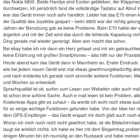
das Nokia 6800. Beide Handys sind Exoten geblieben, der Klappmech
durchsetzen, ich persönlich fand die vollständige Tastatur auf Abruf
war das Gerät immer noch sehr handlich. Leider hat das E70 einen 
der Qualität des Joysticks gespart – beim 6800 war der richtig gelun
Jahren der Benutzung gab es keine Probleme. Beim E70 hakte der v
ärgerlich und mit der Zeit wird das durch die fehlende Kapselung ni
Ding gerade mal wieder gereinigt. Aber wer macht das schon.
Bei ebay habe ich mir dann ein Herz gefasst und mir ein gebrauchtes 
keine Erfahrung mit großen Smartphones – also hilft nur der Praxiste
Heute abend kam das Gerät dann in Mannheim an. Erster Eindruck:
wie bei jedem neuen Gerät erst mal etwas gewöhnungsbedürftig aber 
und nach entdecke ich gerade noch sinnvolle weitere Funktionen. Ma
und Wochen so entwickelt.
Sprachqualität ist ok, surfen zum Lesen von Websiten oder auch m
ist schon eine schöne Sache. Auch e-mail lesen ist kein Problem, all
Kostenlose Apps gibt es zuhauf – da werde ich wohl noch etwas su
für so einige wichtige Funktionen gefunden habe. Von der Idee her re
dem GPS-Empfänger – das Gerät erspart mir doch glatt auch noch e
Woran ich mich noch nicht recht gewöhnt habe, ist die Bildschirmtas
taugt sie wirklich nichts. Ich habe es hier mit dem Blogeintrag probie
einigen Minuten bin ich reumütig an den Rucksack und habe meinen L