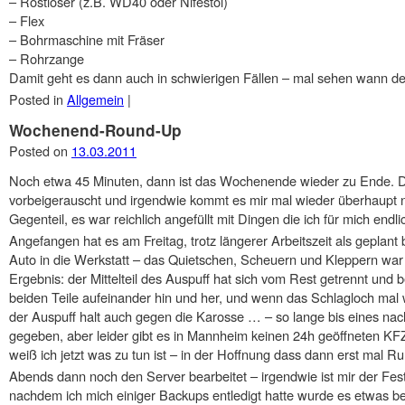
– Rostlöser (z.B. WD40 oder Nifestol)
– Flex
– Bohrmaschine mit Fräser
– Rohrzange
Damit geht es dann auch in schwierigen Fällen – mal sehen wann der nä
Posted in
Allgemein
|
Wochenend-Round-Up
Posted on
13.03.2011
Noch etwa 45 Minuten, dann ist das Wochenende wieder zu Ende. Da
vorbeigerauscht und irgendwie kommt es mir mal wieder überhaupt n
Gegenteil, es war reichlich angefüllt mit Dingen die ich für mich endl
Angefangen hat es am Freitag, trotz längerer Arbeitszeit als geplant
Auto in die Werkstatt – das Quietschen, Scheuern und Kleppern war 
Ergebnis: der Mittelteil des Auspuff hat sich vom Rest getrennt und 
beiden Teile aufeinander hin und her, und wenn das Schlagloch mal w
der Auspuff halt auch gegen die Karosse … – so lange bis eines nach
gegeben, aber leider gibt es in Mannheim keinen 24h geöffneten KF
weiß ich jetzt was zu tun ist – in der Hoffnung dass dann erst mal Ruh
Abends dann noch den Server bearbeitet – irgendwie ist mir der Fe
nachdem ich mich einiger Backups entledigt hatte wurde es etwas be