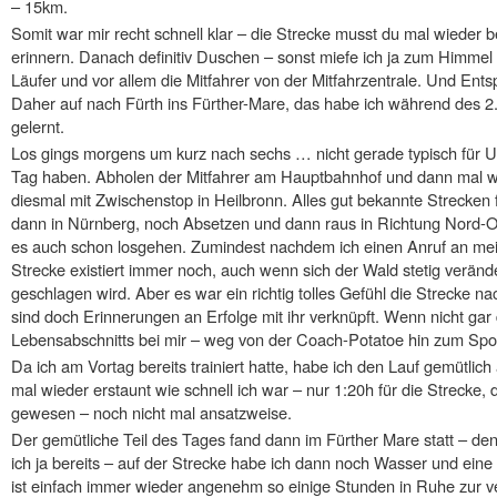
– 15km.
Somit war mir recht schnell klar – die Strecke musst du mal wieder 
erinnern. Danach definitiv Duschen – sonst miefe ich ja zum Himmel 
Läufer und vor allem die Mitfahrer von der Mitfahrzentrale. Und Ents
Daher auf nach Fürth ins Fürther-Mare, das habe ich während des 2
gelernt.
Los gings morgens um kurz nach sechs … nicht gerade typisch für U
Tag haben. Abholen der Mitfahrer am Hauptbahnhof und dann mal wie
diesmal mit Zwischenstop in Heilbronn. Alles gut bekannte Strecken 
dann in Nürnberg, noch Absetzen und dann raus in Richtung Nord-
es auch schon losgehen. Zumindest nachdem ich einen Anruf an mein
Strecke existiert immer noch, auch wenn sich der Wald stetig verän
geschlagen wird. Aber es war ein richtig tolles Gefühl die Strecke na
sind doch Erinnerungen an Erfolge mit ihr verknüpft. Wenn nicht ga
Lebensabschnitts bei mir – weg von der Coach-Potatoe hin zum Spor
Da ich am Vortag bereits trainiert hatte, habe ich den Lauf gemütli
mal wieder erstaunt wie schnell ich war – nur 1:20h für die Strecke,
gewesen – noch nicht mal ansatzweise.
Der gemütliche Teil des Tages fand dann im Fürther Mare statt – d
ich ja bereits – auf der Strecke habe ich dann noch Wasser und eine
ist einfach immer wieder angenehm so einige Stunden in Ruhe zur v