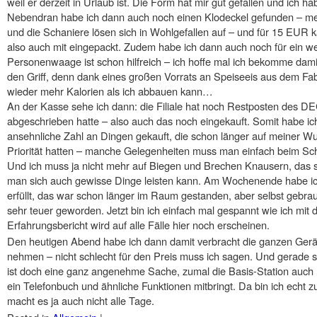
weil er derzeit in Urlaub ist. Die Form hat mir gut gefallen und ich h
Nebendran habe ich dann auch noch einen Klodeckel gefunden – mei
und die Schaniere lösen sich in Wohlgefallen auf – und für 15 EUR k
also auch mit eingepackt. Zudem habe ich dann auch noch für ein we
Personenwaage ist schon hilfreich – ich hoffe mal ich bekomme dami
den Griff, denn dank eines großen Vorrats an Speiseeis aus dem Fabr
wieder mehr Kalorien als ich abbauen kann…
An der Kasse sehe ich dann: die Filiale hat noch Restposten des DE
abgeschrieben hatte – also auch das noch eingekauft. Somit habe ic
ansehnliche Zahl an Dingen gekauft, die schon länger auf meiner Wu
Priorität hatten – manche Gelegenheiten muss man einfach beim Sch
Und ich muss ja nicht mehr auf Biegen und Brechen Knausern, das sc
man sich auch gewisse Dinge leisten kann. Am Wochenende habe i
erfüllt, das war schon länger im Raum gestanden, aber selbst gebra
sehr teuer geworden. Jetzt bin ich einfach mal gespannt wie ich mit
Erfahrungsbericht wird auf alle Fälle hier noch erscheinen.
Den heutigen Abend habe ich dann damit verbracht die ganzen Gerät
nehmen – nicht schlecht für den Preis muss ich sagen. Und gerade s
ist doch eine ganz angenehme Sache, zumal die Basis-Station auch 
ein Telefonbuch und ähnliche Funktionen mitbringt. Da bin ich echt 
macht es ja auch nicht alle Tage.