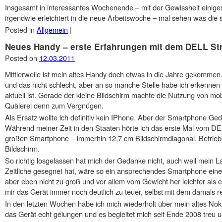
Insgesamt in interessantes Wochenende – mit der Gewissheit einig
irgendwie erleichtert in die neue Arbeitswoche – mal sehen was die s
Posted in
Allgemein
|
Neues Handy – erste Erfahrungen mit dem DELL St
Posted on
12.03.2011
Mittlerweile ist mein altes Handy doch etwas in die Jahre gekommen
und das nicht schlecht, aber an so manche Stelle habe ich erkenne
aktuell ist. Gerade der kleine Bildschirm machte die Nutzung von mo
Quälerei denn zum Vergnügen.
Als Ersatz wollte ich definitiv kein IPhone. Aber der Smartphone G
Während meiner Zeit in den Staaten hörte ich das erste Mal vom DE
großen Smartphone – immerhin 12,7 cm Bildschirmdiagonal. Betriebs
Bildschirm.
So richtig losgelassen hat mich der Gedanke nicht, auch weil mein 
Zeitliche gesegnet hat, wäre so ein ansprechendes Smartphone eine
aber eben nicht zu groß und vor allem vom Gewicht her leichter als e
mir das Gerät immer noch deutlich zu teuer, selbst mit dem damals r
In den letzten Wochen habe ich mich wiederholt über mein altes Noki
das Gerät echt gelungen und es begleitet mich seit Ende 2008 treu u