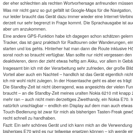
der eher schlechten als rechten Wortvorhersage anfreunden müssen
Was mir nicht ganz so gut gefällt ist Google-Maps für die Navigation, i
nur leider braucht das Gerät dazu immer wieder eine Internet-Verbin
derzeit nur sehr begrenzt in Frage kommt. Die Sprachausgabe ist auch
aber um anzukommen.
Eine andere GPS-Funktion habe ich dagegen schon schätzen gelernt
Tracker, das ist ganz praktisch für Radtouren oder Wanderungen, ei
starten und los gehts. Hinterher hat man dann die Route inklusive
sonst noch so braucht verfügbar. Man sollte nur nicht vergessen d
deaktivieren, denn der zieht etwas heftig am Akku, vor allem in Geb
Insgesamt bin ich mit der Verarbeitung sehr zufrieden, der große Bilds
Vorteil aber auch ein Nachteil – handlich ist das Gerät eigentlich n
ich mir wohl nicht zulegen. In der Hosentasche geht es aber es trägt 
Die Standby-Zeit ist nicht überragend, was angesichts der vielen Fu
braucht – an die Standby-Zeit meines uralten Nokia 6210 mit knap
mehr ran – auch nicht mein derzeitiges Zweithandy, ein Nokia E70. I
natürlich unschlagbar – endlich ein Display auf dem man auch etwa
Touch-Bedienung ist zwar für mich als bisherigen Tasten-Freak gew
recht schnell zu handhaben.
Fazit: Ein sehr schönes Gerät und ich kann mich an die Verwendun
bisheriges E70 wird es nur teilweise ersetzen können – ich werde 