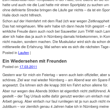
hatte und auch nie die Lust hatte mir einen Sportplatz zu suchen 
ohne definierte Strecke bringen die Läufe gar nichts – da ist ein Spo
Halle doch recht hilfreich.
Schon auf der Heimfahrt mit dem Rad (ich war wegen Zeitknappheit n
Das hat reingehauen. Wie sehr habe ich dann heute früh gespürt – 
wirkliche Freude dann auch noch bei Sauwetter zum THW nach Lam
aber ich habe das ja auch in Nürnberg damals hinbekommen, in Komb
nicht maulen, sondern machen. Die Muskulatur wird sich da schon 
mittlerweile die Erfahrung. Mal sehen wie es sich die nächsten Tage 
Posted in
Laufen
|
Ein Wiedersehen mit Freunden
Posted on
17.03.2011
Gestern war für mich ein Feiertag – wenn auch kein offizieller, aber 
schönes. Ziel war mal wieder Nürnberg – am Abend war ein Spare-
angesetzt. Da lohnen sich die knapp 300 km Fahrt schon alleine für.
Aber nur wegen des Abends 300km ist eigentlich nicht zielführend
gestellt – der Tag Urlaub sollte dafür genutzt werden um einfach ma
Arbeit genug. Aber einfach nur faul rumliegen ist ja nun auch nicht 
Jubiläum – vor ziemlich genau 4 Jahren habe ich in Nürnberg meine