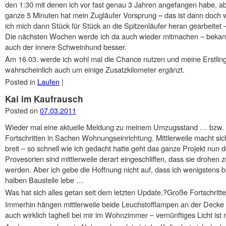
den 1:30 mit denen ich vor fast genau 3 Jahren angefangen habe, ab
ganze 5 Minuten hat mein Zugläufer Vorsprung – das ist dann doch 
ich mich dann Stück für Stück an die Spitzenläufer heran gearbeitet 
Die nächsten Wochen werde ich da auch wieder mitmachen – bekannt
auch der innere Schweinhund besser.
Am 16.03. werde ich wohl mal die Chance nutzen und meine Erstlin
wahrscheinlich auch um einige Zusatzkilometer ergänzt.
Posted in
Laufen
|
Kai im Kaufrausch
Posted on
07.03.2011
Wieder mal eine aktuelle Meldung zu meinem Umzugsstand … bzw. 
Fortschritten in Sachen Wohnungseinrichtung. Mittlerweile macht sic
breit – so schnell wie ich gedacht hatte geht das ganze Projekt nun d
Provesorien sind mittlerweile derart eingeschliffen, dass sie drohen
werden. Aber ich gebe die Hoffnung nicht auf, dass ich wenigstens bi
halben Baustelle lebe …
Was hat sich alles getan seit dem letzten Update.?Große Fortschritt
Immerhin hängen mittlerweile beide Leuchstofflampen an der Decke un
auch wirklich taghell bei mir im Wohnzimmer – vernünftiges Licht ist