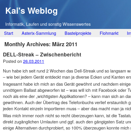
Kai's Weblog
Informatik, Laufen und sonstig Wissenswertes
Main menu
Skip
Start
Asterix-Sammlung
Bastelprojekte
Flohmarkt
I
to
Monthly Archives:
März 2011
content
DELL-Streak – Zwischenbericht
Posted on
26.03.2011
Nun habe ich seit rund 2 Wochen das Dell-Streak und so langsam 
– wie bei jedem Gerät entdeckt man ja diverse Ecken und Kanten ers
Insgesamt habe ich mich an das Gerät gewöhnt und nachdem einige Ap
unnötigem Ballast abgeworfen ist – was will ich mit Facebook oder T
noch als eine der „wichtigsten Applikationen? – kann man sich an d
gewöhnen. Auch der Übertrag des Telefonbuchs verlief erstaunlich 
jeden Kontakt einzeln importieren muss – aber das macht man ja nic
Was mich immer noch nicht so recht überzeugen kann, ist die Tastatu
direkt zugänglichen Umlauten und ggf. auch den gängigsten Satz und
einige Alternativen durchprobiert, so 100% überzeugen konnte mich 