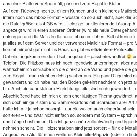
aus einer Platte vom Spermüll, passend zum Regal in Kiefer.
Auf dem Rückweg noch zu einem Kunden und ein kleineres Mailprob
intern noch das mbox-Format – wusste ich so auch nicht, aber die S
die Datei größer als 4 GB wird … einzige funktionierende Lösung: Al
angezeigt wird in einen anderen Ordner (wird als neue Datei gehand
entsorgen und die Mails in die neue Inbox umziehen. Selbst kenne ic
ja alles auf dem Server und der verwendet Maildir als Format – pro M
kommt mir erst gar nicht ins Haus, da gibt es effizientere Protokolle.
Daheim angekommen den Tisch angebaut – passt einwandfrei
en
Telefon. Die Fritzbox muss ich noch irgendwie unterbringen, aber au
wahrscheinlich schraube ich die direkt an die Wand und packe die g
zum Regal – dann sieht es richtig sauber aus. Ein paar Dinge sind d
gewandert und ich habe mal den Boden gekehrt nachdem ich jetzt a
bin. Auch ein paar kleinere Einrichtungsteile sind noch gewandert –
Abschließend habe ich mich einem eher lästigen Thema gewidmet, a
sich doch einige Kisten und Sammelkartons mit Schrauben aller Art 
hatte ich mir ja schon besorgt – nur die wollen auch eingeräumt sei
sortieren – und zwar nicht einfach so, sondern mit System – sprich i
und Länge bestimmen. Das ist ganz schön zeitaufwändig und irgendw
nehmen scheint. Die Holzschrauben sind jetzt sortiert – für die Meta
Angebot von Aldi für einen weiteres Kleinteile-Magazin (oder ich finde