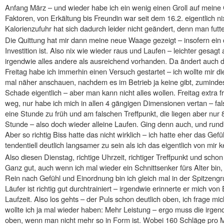
Anfang März – und wieder habe ich ein wenig einen Groll auf meine 
Faktoren, von Erkältung bis Freundin war seit dem 16.2. eigentlich ni
Kalorienzufuhr hat sich dadurch leider nicht geändert, denn man futte
Die Quittung hat mir dann meine neue Waage gezeigt – insofern ein 
Investition ist. Also nix wie wieder raus und Laufen – leichter gesagt a
irgendwie alles andere als ausreichend vorhanden. Da ändert auch
Freitag habe ich immerhin einen Versuch gestartet – ich wollte mir
mal näher anschauen, nachdem es im Betrieb ja keine gibt, zumindest
Schade eigentlich – aber man kann nicht alles wollen. Freitag extra f
weg, nur habe ich mich in allen 4 gängigen Dimensionen vertan – fal
eine Stunde zu früh und am falschen Treffpunkt, die liegen aber nu
Stunde – also doch wieder alleine Laufen. Ging denn auch, und rund
Aber so richtig Biss hatte das nicht wirklich – ich hatte eher das Ge
tendentiell deutlich langsamer zu sein als ich das eigentlich von mir 
Also diesen Dienstag, richtige Uhrzeit, richtiger Treffpunkt und schon
Ganz gut, auch wenn ich mal wieder ein Schnittsenker fürs Alter bin
Rein nach Gefühl und Einordnung bin ich gleich mal in der Spitzeng
Läufer ist richtig gut durchtrainiert – irgendwie erinnerte er mich 
Laufzeit. Also los gehts – der Puls schon deutlich oben, ich frage mi
wollte ich ja mal wieder haben: Mehr Leistung – ergo muss die irge
oben, wenn man nicht mehr so in Form ist. Wobei 160 Schläge pro Mi