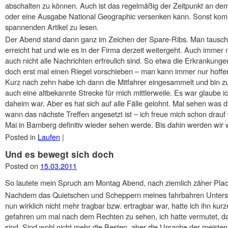
abschalten zu können. Auch ist das regelmäßig der Zeitpunkt an dem
oder eine Ausgabe National Geographic versenken kann. Sonst komm
spannenden Artikel zu lesen.
Der Abend stand dann ganz im Zeichen der Spare-Ribs. Man tausch
erreicht hat und wie es in der Firma derzeit weitergeht. Auch immer
auch nicht alle Nachrichten erfreulich sind. So etwa die Erkrankunge
doch erst mal einen Riegel vorschieben – man kann immer nur hoffen, d
Kurz nach zehn habe ich dann die Mitfahrer eingesammelt und bin
auch eine altbekannte Strecke für mich mittlerweile. Es war glaube i
daheim war. Aber es hat sich auf alle Fälle gelohnt. Mal sehen was 
wann das nächste Treffen angesetzt ist – ich freue mich schon drauf
Mai in Bamberg definitiv wieder sehen werde. Bis dahin werden wir wo
Posted in
Laufen
|
Und es bewegt sich doch
Posted on
15.03.2011
So lautete mein Spruch am Montag Abend, nach ziemlich zäher Plac
Nachdem das Quietschen und Scheppern meines fahrbahren Untersa
nun wirklich nicht mehr tragbar bzw. ertragbar war, hatte ich ihn ku
gefahren um mal nach dem Rechten zu sehen, ich hatte vermutet, d
sind. Sind wohl nicht mehr die Besten, aber die Ursache der meist