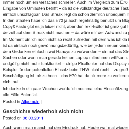
immer noch um ein vielfaches schneller. Auch im Vergleich zum E70 
Eingabe von Umlauten betrifft – da ist die vollständige deutsche Ta
einfach unschlagbar. Das Streak liegt da schon ziemlich unbequem i
In den Staaten habe ich das E70 ja auch regelmäßig benutzt um Blo
Copy&Paste gibt es ja leider nicht, aber der Text-Editor ist ganz gut 
derzeit auf dem Streak nicht machen – da wäre mir der Aufwand zu 
Im Moment bin ich noch nicht so recht zufrieden mit dem was ich da 
ist da einfach noch gewöhnungsbedürftig, wie bei jedem neuen Gerät
dem Gedanken einfach zwei Handys zu verwenden – einmal das Stre
Sachen oder wenn man gerade keinen Laptop mitnehmen will/kann. 
endgültig nicht mehr funktioniert – einige Pixelfehler hat das Displ
Beispiel für den potentiellen Einsatz beim THW nicht recht – zu gro
Beschädigung ist mir zu hoch – das E70 hat da nix mehr zu verliere
nicht auf.
Ich denke in ein paar Wochen werde ich nochmal eine Einschätzung 
alle Fälle Potential.
Posted in
Allgemein
|
Geschichte wiederholt sich nicht
Posted on
08.03.2011
Auch wenn man manchmal den Eindruck hat. Heute war mal wieder s