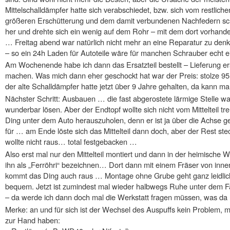
Mittelschalldämpfer hatte sich verabschiedet, bzw. sich vom restliche
größeren Erschütterung und dem damit verbundenen Nachfedern sc
her und drehte sich ein wenig auf dem Rohr – mit dem dort vorhan
… Freitag abend war natürlich nicht mehr an eine Reparatur zu denk
– so ein 24h Laden für Autoteile wäre für manchen Schrauber echt e
Am Wochenende habe ich dann das Ersatzteil bestellt – Lieferung er
machen. Was mich dann eher geschockt hat war der Preis: stolze 95
der alte Schalldämpfer hatte jetzt über 9 Jahre gehalten, da kann ma
Nächster Schritt: Ausbauen … die fast abgerostete lärmige Stelle war
wunderbar lösen. Aber der Endtopf wollte sich nicht vom Mittelteil t
Ding unter dem Auto herauszuholen, denn er ist ja über die Achse gef
für … am Ende löste sich das Mittelteil dann doch, aber der Rest st
wollte nicht raus… total festgebacken …
Also erst mal nur den Mittelteil montiert und dann in der heimische 
ihn als „Ferröhri“ bezeichnen… Dort dann mit einem Fräser von inne
kommt das Ding auch raus … Montage ohne Grube geht ganz leidlich
bequem. Jetzt ist zumindest mal wieder halbwegs Ruhe unter dem Fa
– da werde ich dann doch mal die Werkstatt fragen müssen, was da lo
Merke: an und für sich ist der Wechsel des Auspuffs kein Problem,
zur Hand haben: