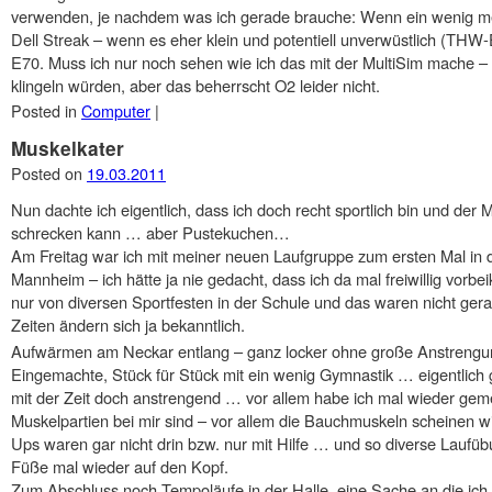
verwenden, je nachdem was ich gerade brauche: Wenn ein wenig mehr 
Dell Streak – wenn es eher klein und potentiell unverwüstlich (THW-E
E70. Muss ich nur noch sehen wie ich das mit der MultiSim mache –
klingeln würden, aber das beherrscht O2 leider nicht.
Posted in
Computer
|
Muskelkater
Posted on
19.03.2011
Nun dachte ich eigentlich, dass ich doch recht sportlich bin und der 
schrecken kann … aber Pustekuchen…
Am Freitag war ich mit meiner neuen Laufgruppe zum ersten Mal in de
Mannheim – ich hätte ja nie gedacht, dass ich da mal freiwillig vor
nur von diversen Sportfesten in der Schule und das waren nicht ger
Zeiten ändern sich ja bekanntlich.
Aufwärmen am Neckar entlang – ganz locker ohne große Anstrengu
Eingemachte, Stück für Stück mit ein wenig Gymnastik … eigentlich
mit der Zeit doch anstrengend … vor allem habe ich mal wieder gem
Muskelpartien bei mir sind – vor allem die Bauchmuskeln scheinen wir
Ups waren gar nicht drin bzw. nur mit Hilfe … und so diverse Laufüb
Füße mal wieder auf den Kopf.
Zum Abschluss noch Tempoläufe in der Halle, eine Sache an die ich m