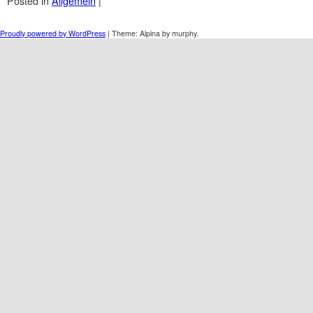
Posted in
Allgemein
|
Post navigation
Proudly powered by WordPress
|
Theme: Alpina by murphy.