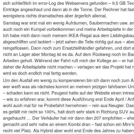
sich schließlich im error-Log des Webservers gefunden – 9,5 GB Text
Einträge angeschaut und dann ab in die Tonne. Der Rechner hat fast
wenigstens nichts dramatisches aber ärgerlich allemal.
Samstag war erst mal ein wenig Aufräumen, Saubermachen usw. ange
auch noch ein Kumpel vorbeikommen und meine Arbeitsplatte in der 
Ich habe mich dann noch meinem IKEA-Regal aus dem Lieblingsbauma
abgeschliffen und lackiert – jetzt sahen die Teile richtig gut aus – ab
reingeflossen. Dann noch zum Ersatzteilhändler gefahren, und dort 
nicht an Lager aber Montag ist es da. Auf dem Rückweg noch im Bau
Arbeiten geholt. Während der Fahrt ruft mich der Kollege an – er ha
daher die Arbeitsplatte nicht machen – vertagen wir das Projekt hat
wird es doch endlich mal fertig werden.
Um den Ausfall ein wenig zu kompensieren bin ich dann noch zum
wer weiß was als nächstes kommt an meinem jetzigen fahrbaren Un
– schaden kann es nicht. Peugeot hatte auf der Website einen intres
– wie zu erfahren war, kommt diese Ausführung erst Ende April / An
wohl auch mal für ne Probefahrt hernehmen – rein aus Neugier. Das 
es gefällt mir nicht so 100%, halt doch sehr stark in Richtung SUV a
angehaucht … Der Verkäufer hat mir dann den 207 empfohlen – eher
gemacht und sehr nahe an einem Kombi dran – fast schon ein Mini-
recht viel Platz. Als Hybrid aber wohl erst Ende des Jahres zu hab