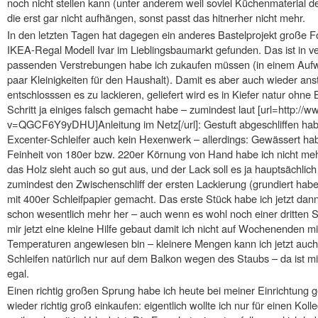
noch nicht stellen kann (unter anderem weil soviel Küchenmaterial de
die erst gar nicht aufhängen, sonst passt das hitnerher nicht mehr.
In den letzten Tagen hat dagegen ein anderes Bastelprojekt große Fo
IKEA-Regal Modell Ivar im Lieblingsbaumarkt gefunden. Das ist in v
passenden Verstrebungen habe ich zukaufen müssen (in einem Auf
paar Kleinigkeiten für den Haushalt). Damit es aber auch wieder ans
entschlosssen es zu lackieren, geliefert wird es in Kiefer natur oh
Schritt ja einiges falsch gemacht habe – zumindest laut [url=http:/
v=QGCF6Y9yDHU]Anleitung im Netz[/url]: Gestuft abgeschliffen hab
Excenter-Schleifer auch kein Hexenwerk – allerdings: Gewässert hab
Feinheit von 180er bzw. 220er Körnung von Hand habe ich nicht mehr
das Holz sieht auch so gut aus, und der Lack soll es ja hauptsächlich
zumindest den Zwischenschliff der ersten Lackierung (grundiert habe 
mit 400er Schleifpapier gemacht. Das erste Stück habe ich jetzt dan
schon wesentlich mehr her – auch wenn es wohl noch einer dritten 
mir jetzt eine kleine Hilfe gebaut damit ich nicht auf Wochenenden
Temperaturen angewiesen bin – kleinere Mengen kann ich jetzt auch
Schleifen natürlich nur auf dem Balkon wegen des Staubs – da ist m
egal.
Einen richtig großen Sprung habe ich heute bei meiner Einrichtung
wieder richtig groß einkaufen: eigentlich wollte ich nur für einen Kol