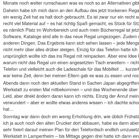
Monate noch weiter rumschauen was es noch so an Alternativen gibt
Daheim habe ich mich dann an den Aufbau des jetzt trockenen Reg
ein wenig Zeit hat es halt doch gebraucht. Es ist zwar nur ein rech
recht viel Material auf – es hat richtig Spaß gemacht, es Stück für 
es nämlich Platz im Wohnbereich und auch mein Bücherregal ist jetz
Software, Kataloge sind alle in das neue Regal umgezogen. Zudem n
anderen Dingen. Das Ergebnis kann sich sehen lassen – jede Meng
nicht mehr über alles drüber steigen. Einzig für das Telefon hatte ic
ursprünglich wollte ich das ins Regal mit reinpacken. Aber eine Idee
warum nicht das Regal um einen angesetzten Tisch erweitern – nicht
Telefon und vielleicht auch die Ladeschale für das Mobilteil … kurze
war keine Zeit, denn bei meinen Eltern gab es was zu essen und noch
Abends dann noch den aktuellen Stand in Sachen Japan abgegriffen 
Werkstatt zu ersten Mal mitbekommen – und das Wochenende über i
Leid, aber direkt ändern daran kann ich nichts. Einzig der Anruf m
verwundert – aber er wollte etwas anderes wissen – ich dachte schon
hat…
Sonntag war dann doch ein wenig Erhohlung drin, wie üblich Frühstück
ich ja auch noch den alten Drucker dort abbauen, habe es dann aber 
sehr fixiert darauf meinen Plan für den Telefontisch endlich umzusetz
Werkstatt in Lampertheim – bis Mittags gegen drei hatte ich dann e