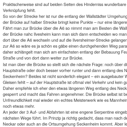
Praktischerweise sind auf beiden Seiten des Hinderniss wunderbare
Verknüpfung fehlt.
So von der Strecke her ist nur die entlang der Wallstädter Umgehun
der Brücke auf halber Strecke bringt keine Punkte – nur eine längere
Fährt man zur Brücke über die A6 so nimmt man am Besten die Wal
der Brücke nahc Ilvesheim kann man sich dann entscheiden wo man
dort über die A6 wechseln und auf die Ilversheimer-Strecke gelangen
zur A6 so wäre es ja schön es gäbe einen durchgehenden Weg parallel 
daher schlängelt man sich am einfachsten entlang der Bebauung Feu
Straße und von dort dann weiter zur Brücke.
Ist man über die Brücke so stellt sich die nächste Frage: noch über 
Hauptstraße oder doch besser vorher runter und dann entlang des
Seckenheim? Beides ist nicht sonderlich elegant – ein ausgebauter 
Gleisen fehlt – auf der Hauptstraße ist oftmal viel Verkehr und kei
Daher empfehle ich eher den etwas längeren Weg entlang des Neckars
gesperrt und macht das Fahren angenehmer. Die Brücke selbst ist be
Unfreundlichkeit mal wieder ein echtes Meisterwerk wie es Mannheim
noch etwas mehr.
An jeder der 3 Auf- und Abfahrten ist eine engene Serpentine eingeb
nächsten Wege führt. Im Prinzip ja richtig gedacht, dass man nach
Neckar oder auch an die Ortsumgehung Seckenheim kommt. Aber le