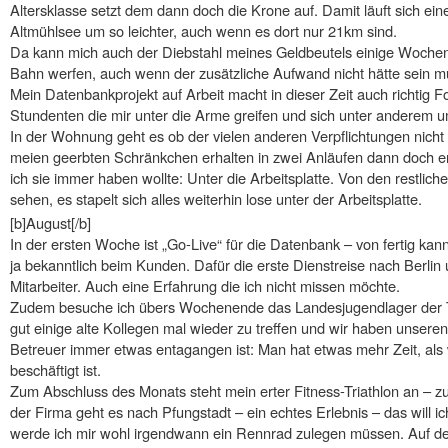
Altersklasse setzt dem dann doch die Krone auf. Damit läuft sich ein
Altmühlsee um so leichter, auch wenn es dort nur 21km sind.
Da kann mich auch der Diebstahl meines Geldbeutels einige Wochen 
Bahn werfen, auch wenn der zusätzliche Aufwand nicht hätte sein m
Mein Datenbankprojekt auf Arbeit macht in dieser Zeit auch richtig 
Stundenten die mir unter die Arme greifen und sich unter anderem
In der Wohnung geht es ob der vielen anderen Verpflichtungen nicht 
meien geerbten Schränkchen erhalten in zwei Anläufen dann doch 
ich sie immer haben wollte: Unter die Arbeitsplatte. Von den restliche
sehen, es stapelt sich alles weiterhin lose unter der Arbeitsplatte.
[b]August[/b]
In der ersten Woche ist „Go-Live“ für die Datenbank – von fertig kan
ja bekanntlich beim Kunden. Dafür die erste Dienstreise nach Berlin 
Mitarbeiter. Auch eine Erfahrung die ich nicht missen möchte.
Zudem besuche ich übers Wochenende das Landesjugendlager der T
gut einige alte Kollegen mal wieder zu treffen und wir haben unsere
Betreuer immer etwas entagangen ist: Man hat etwas mehr Zeit, als
beschäftigt ist.
Zum Abschluss des Monats steht mein erter Fitness-Triathlon an – 
der Firma geht es nach Pfungstadt – ein echtes Erlebnis – das will 
werde ich mir wohl irgendwann ein Rennrad zulegen müssen. Auf der