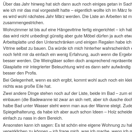
Über das Jahr hinweg hat sich dann auch noch einiges getan in Sache
wie ich mir das mal vorgestellt hatte – eigentlich wollte ich im März 
es wird wohl nächstes Jahr März werden. Die Liste an Arbeiten ist mi
zusammengestrichen.
Wohnzimmer ist bis auf eine Hängevitrine fertig eingerichtet – ich 
das wird nicht unbedingt günstig aber gute Möbel dürfen ja auch et
Arbeitsplatte und den Unterschränken und einigen Regalen habe ich 
Vitrine selbst zu bauen. Da würde ich mich hinterher wahrscheinlich
noch fehlt mir da einfach ein wenig Erfahrung, auch wenn die Ergeb
besser werden. Die Weingläser sollen doch ansprechend repräsentier
Glasplatte mir integrierter Beleuchtung wird es dann sehr aufwänd
besser den Profis.
Bei Gelegenheit, wenn es sich ergibt, kommt wohl auch noch ein klein
nichts was große Eile hat.
Zwei andere Dinge stehen noch auf der Liste, beide im Bad – zum e
einbauen (die Badewanne ist zwar an sich nett, aber ich dusche doch
halbe Bad unter Wasser steht wenn man aus der Wanne steigt. Zude
Spiegelhalterung, da habe ich aber auch schon Ideen – Holz scheidet 
einfach zu nass in dem Bereich.
Ansonsten kann ich sagen: Es ist schön eine eigene Wohnung zu hab
verwirklichen zu können – ich frage mich, was ich mache, wenn ich m