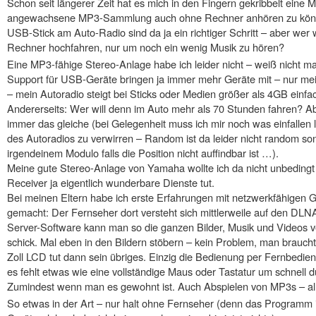
Schon seit längerer Zeit hat es mich in den Fingern gekribbelt eine 
angewachsene MP3-Sammlung auch ohne Rechner anhören zu könn
USB-Stick am Auto-Radio sind da ja ein richtiger Schritt – aber wer
Rechner hochfahren, nur um noch ein wenig Musik zu hören?
Eine MP3-fähige Stereo-Anlage habe ich leider nicht – weiß nicht m
Support für USB-Geräte bringen ja immer mehr Geräte mit – nur meis
– mein Autoradio steigt bei Sticks oder Medien größer als 4GB einfa
Andererseits: Wer will denn im Auto mehr als 70 Stunden fahren? 
immer das gleiche (bei Gelegenheit muss ich mir noch was einfalle
des Autoradios zu verwirren – Random ist da leider nicht random sond
irgendeinem Modulo falls die Position nicht auffindbar ist …).
Meine gute Stereo-Anlage von Yamaha wollte ich da nicht unbedingt
Receiver ja eigentlich wunderbare Dienste tut.
Bei meinen Eltern habe ich erste Erfahrungen mit netzwerkfähigen 
gemacht: Der Fernseher dort versteht sich mittlerweile auf den DL
Server-Software kann man so die ganzen Bilder, Musik und Videos v
schick. Mal eben in den Bildern stöbern – kein Problem, man brauch
Zoll LCD tut dann sein übriges. Einzig die Bedienung per Fernbedie
es fehlt etwas wie eine vollständige Maus oder Tastatur um schnell 
Zumindest wenn man es gewohnt ist. Auch Abspielen von MP3s – al
So etwas in der Art – nur halt ohne Fernseher (denn das Programm ist