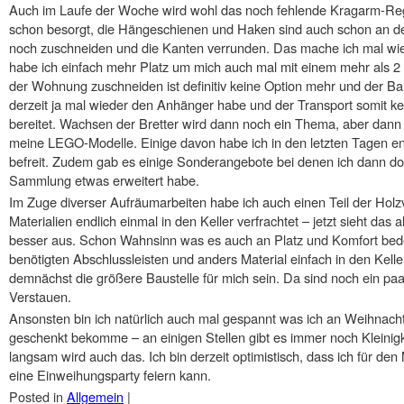
Auch im Laufe der Woche wird wohl das noch fehlende Kragarm-Regal
schon besorgt, die Hängeschienen und Haken sind auch schon an de
noch zuschneiden und die Kanten verrunden. Das mache ich mal wiede
habe ich einfach mehr Platz um mich auch mal mit einem mehr als 2
der Wohnung zuschneiden ist definitiv keine Option mehr und der Ba
derzeit ja mal wieder den Anhänger habe und der Transport somit k
bereitet. Wachsen der Bretter wird dann noch ein Thema, aber dann 
meine LEGO-Modelle. Einige davon habe ich in den letzten Tagen e
befreit. Zudem gab es einige Sonderangebote bei denen ich dann 
Sammlung etwas erweitert habe.
Im Zuge diverser Aufräumarbeiten habe ich auch einen Teil der Hol
Materialien endlich einmal in den Keller verfrachtet – jetzt sieht das
besser aus. Schon Wahnsinn was es auch an Platz und Komfort bed
benötigten Abschlussleisten und anders Material einfach in den Kell
demnächst die größere Baustelle für mich sein. Da sind noch ein pa
Verstauen.
Ansonsten bin ich natürlich auch mal gespannt was ich an Weihnac
geschenkt bekomme – an einigen Stellen gibt es immer noch Kleinigk
langsam wird auch das. Ich bin derzeit optimistisch, dass ich für d
eine Einweihungsparty feiern kann.
Posted in
Allgemein
|