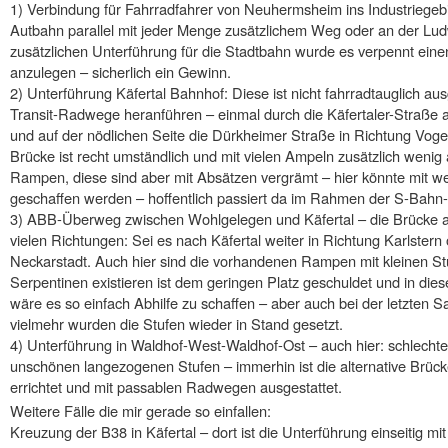
1) Verbindung für Fahrradfahrer von Neuhermsheim ins Industriegeb
Autbahn parallel mit jeder Menge zusätzlichem Weg oder an der Lud
zusätzlichen Unterführung für die Stadtbahn wurde es verpennt ein
anzulegen – sicherlich ein Gewinn.
2) Unterführung Käfertal Bahnhof: Diese ist nicht fahrradtauglich au
Transit-Radwege heranführen – einmal durch die Käfertaler-Straße 
und auf der nödlichen Seite die Dürkheimer Straße in Richtung Vogel
Brücke ist recht umständlich und mit vielen Ampeln zusätzlich wenig 
Rampen, diese sind aber mit Absätzen vergrämt – hier könnte mit w
geschaffen werden – hoffentlich passiert da im Rahmen der S-Bahn
3) ABB-Überweg zwischen Wohlgelegen und Käfertal – die Brücke an 
vielen Richtungen: Sei es nach Käfertal weiter in Richtung Karlster
Neckarstadt. Auch hier sind die vorhandenen Rampen mit kleinen S
Serpentinen existieren ist dem geringen Platz geschuldet und in die
wäre es so einfach Abhilfe zu schaffen – aber auch bei der letzten 
vielmehr wurden die Stufen wieder in Stand gesetzt.
4) Unterführung in Waldhof-West-Waldhof-Ost – auch hier: schlecht
unschönen langezogenen Stufen – immerhin ist die alternative Brück
errichtet und mit passablen Radwegen ausgestattet.
Weitere Fälle die mir gerade so einfallen:
Kreuzung der B38 in Käfertal – dort ist die Unterführung einseitig m