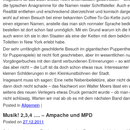
die typischen Anagramme für die Namen realer Schriftsteller. Auch e
Realität entliehen und erschreckend überzeichnet und komisch darge
wohl auf einen Besuch bei einer bekannten Coffee-To-Go-Kette zurück:
einen eigenen Namen, anstelle das man sich normaler Sprache bedi
bestellen ist dort schon fast unmöglich. Mit ein Grund warum ich die 
auch wenn ich sie in den Staaten als eine der Ketten mit dem bekö
Toiletten in New York erlebt habe.
Der sehr umfänglich geschilderte Besuch im gigantischen Puppenthea
für Puppenspiele) ist recht flott geschrieben, aber im wesentlichen n
Vorgängerbuches mit den damit verbundenen Erinnerungen – so wirk
das aber nicht – die Luft ist da doch schon etwas raus. Interessante
kleinen Schilderungen in den Kleinkunstbühnen der Stadt.
Insgesamt muss ich sagen: Eine nette Nebenbeilektüre, aber nicht de
dann doch recht schade – das Nachwort von Walter Moers lässt ein w
seitens des neuen Verlegers etwas Druck gemacht wurde – ob man das
nicht schlüssig. Warten wir mal ab ob es mit dem nächsten Band dan
Posted in
Allgemein
|
Musik! 2,3,4 …. – Ampache und MPD
Posted on
27.12.2011