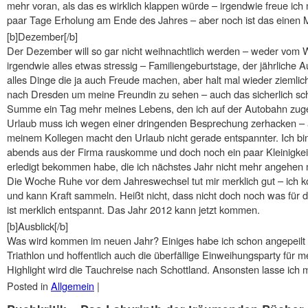
mehr voran, als das es wirklich klappen würde – irgendwie freue ic
paar Tage Erholung am Ende des Jahres – aber noch ist das einen M
[b]Dezember[/b]
Der Dezember will so gar nicht weihnachtlich werden – weder vom
irgendwie alles etwas stressig – Familiengeburtstage, der jährliche 
alles Dinge die ja auch Freude machen, aber halt mal wieder ziemlic
nach Dresden um meine Freundin zu sehen – auch das sicherlich sc
Summe ein Tag mehr meines Lebens, den ich auf der Autobahn zug
Urlaub muss ich wegen einer dringenden Besprechung zerhacken – a
meinem Kollegen macht den Urlaub nicht gerade entspannter. Ich bin
abends aus der Firma rauskomme und doch noch ein paar Kleinigke
erledigt bekommen habe, die ich nächstes Jahr nicht mehr angehen
Die Woche Ruhe vor dem Jahreswechsel tut mir merklich gut – ich 
und kann Kraft sammeln. Heißt nicht, dass nicht doch noch was für 
ist merklich entspannt. Das Jahr 2012 kann jetzt kommen.
[b]Ausblick[/b]
Was wird kommen im neuen Jahr? Einiges habe ich schon angepeilt 
Triathlon und hoffentlich auch die überfällige Einweihungsparty für 
Highlight wird die Tauchreise nach Schottland. Ansonsten lasse ich 
Posted in
Allgemein
|