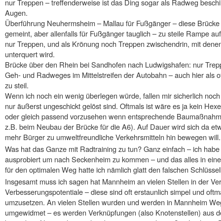
nur Treppen – treffenderweise ist das Ding sogar als Radweg beschil
Augen.
Überführung Neuhermsheim – Mallau für Fußgänger – diese Brücke i
gemeint, aber allenfalls für Fußgänger tauglich – zu steile Rampe a
nur Treppen, und als Krönung noch Treppen zwischendrin, mit dene
unterquert wird.
Brücke über den Rhein bei Sandhofen nach Ludwigshafen: nur Trep
Geh- und Radweges im Mittelstreifen der Autobahn – auch hier als off
zu steil.
Wenn ich noch ein wenig überlegen würde, fallen mir sicherlich noch e
nur äußerst ungeschickt gelöst sind. Oftmals ist wäre es ja kein H
oder gleich passend vorzusehen wenn entsprechende Baumaßnahme
z.B. beim Neubau der Brücke für die A6). Auf Dauer wird sich da 
mehr Bürger zu umweltfreundliche Verkehrsmitteln hin bewegen will.
Was hat das Ganze mit Radtraining zu tun? Ganz einfach – ich hab
ausprobiert um nach Seckenheim zu kommen – und das alles in ein
für den optimalen Weg hatte ich nämlich glatt den falschen Schlüssel
Insgesamt muss ich sagen hat Mannheim an vielen Stellen in der Ve
Verbesserungspotentiale – diese sind oft erstaunlich simpel und oft
umzusetzen. An vielen Stellen wurden und werden in Mannheim Weg
umgewidmet – es werden Verknüpfungen (also Knotenstellen) aus de