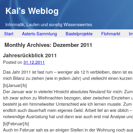
Kai's Weblog
Informatik, Laufen und sonstig Wissenswertes
Main menu
Skip
Start
Asterix-Sammlung
Bastelprojekte
Flohmarkt
I
to
Monthly Archives:
Dezember 2011
content
Jahresrückblick 2011
Posted on
31.12.2011
Das Jahr 2011 ist fast rum – weniger als 12 h verbleiben, dann ist es
mich Bilanz zu ziehen (wie in jedem Jahr) und vielleicht einen kurz
[b]Januar[/b]
Der Januar war in vielerlei Hinsicht absolutes Neuland für mich: Zu
ich zwar schon zu Weihnachten bezogen, aber zwischen Einziehen 
besteht ja ein himmelweiter Unterschied wie ich lernen musste. Zum 
endlich auch dauerhaft mein eigenes Geld. Arbeit lief an wie üblich 
notwendige Ausrüstung hat und dann war auch erst mal Analyse und
[b]Februar[/b]
Auch im Februar sah es an einigen Stellen in der Wohnung noch aus 