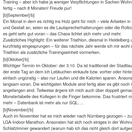
Training – aber ich habe ja weniger Verpflichtungen in Sachen Wohn
fertig – nach 8 Monaten! Freude pur!
[b]September[/b]
Ein Monat in dem es richtig ins Holz geht für mich – viele Arbeite
und Gestalt an, seien es die Lautsprecherhalterungen oder die Rollcon
es geht sehr gut voran – das Chaos lichtet sich mehr und mehr.
Zusätzliches Highlight: Ein weiterer Triathlon, diesmal in Heidelber
kurzfristig eingesprungen – für das nächste Jahr werde ich mir wohl
Triathlon als zusätzliche Trainingseinheit vormerken.
[b]Oktober[/b]
Wichtiger Termin im Oktober: der 3.10. Da ist traditionell der Stadt
der erste Tag an dem ich Lebkuchen einkaufe bzw. vorher oder hinter
einfach ungünstig – also nur Laufen und die Kalorien sparen. Ansonst
langsam voran. Die wichtigsten Module sind fertig aber es gibt noch
angefangen sind. Teilweise ärgere ich mich auch über doppelt gemac
Monstertabelle des Kollegen in die Finger bekomme. Das frustriert 
mehr – Datenbank ist mehr als nur SQL….
[b]November[/b]
Auch im November hat es mich wieder nach Nürnberg gezogen – zu
LGA-Indoor-Marathon. Ansonsten hat sich noch einiges in der Wohnu
Schlafzimmer gewandert (warum hab ich das nicht gleich dort aufgeste