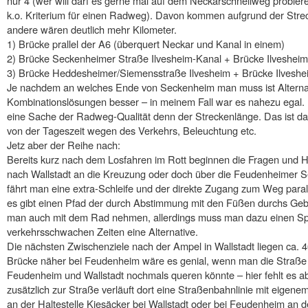
nur 4 (wer will darf es gerne mal auf dem Neckarschnellweg probiere
k.o. Kriterium für einen Radweg). Davon kommen aufgrund der Strec
andere wären deutlich mehr Kilometer.
1) Brücke prallel der A6 (überquert Neckar und Kanal in einem)
2) Brücke Seckenheimer Straße Ilvesheim-Kanal + Brücke Ilveshe
3) Brücke Heddesheimer/Siemensstraße Ilvesheim + Brücke Ilvesh
Je nachdem an welches Ende von Seckenheim man muss ist Alternat
Kombinationslösungen besser – in meinem Fall war es nahezu egal. I
eine Sache der Radweg-Qualität denn der Streckenlänge. Das ist d
von der Tageszeit wegen des Verkehrs, Beleuchtung etc.
Jetz aber der Reihe nach:
Bereits kurz nach dem Losfahren im Rott beginnen die Fragen und H
nach Wallstadt an die Kreuzung oder doch über die Feudenheimer Seit
fährt man eine extra-Schleife und der direkte Zugang zum Weg paralle
es gibt einen Pfad der durch Abstimmung mit den Füßen durchs Geb
man auch mit dem Rad nehmen, allerdings muss man dazu einen Spie
verkehrsschwachen Zeiten eine Alternative.
Die nächsten Zwischenziele nach der Ampel in Wallstadt liegen ca. 4
Brücke näher bei Feudenheim wäre es genial, wenn man die Straße
Feudenheim und Wallstadt nochmals queren könnte – hier fehlt es 
zusätzlich zur Straße verläuft dort eine Straßenbahnlinie mit eigen
an der Haltestelle Kiesäcker bei Wallstadt oder bei Feudenheim an d