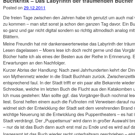
Buchkritik – Das Labyrinth der träumenden Bücher
Posted on
29.12.2011
Die freien Tage zwischen den Jahren habe ich genutzt um auch ma
zu kommen – man sitzt sonst ja schon den ganzen Tag davor. Ein Buc
so ganz und gar nicht digital sondern so richtig altmodisch analog 
Blättern.
Meine Freundin hat mir dankenswerterweise das Labyrinth der trä
Lesen dagelassen – Moers lese ich doch recht gerne und das Vorgä
Bücher hatte ich als eines der Besten aus der Reihe in Erinnerung.
Erwartungen an den Nachfolger.
Kurzer Abriss der Handlung: Nach zwei Jahrhunderten kehrt der Dinos
von Mythenmetz wieder in die Stadt Buchhain zurück. Zwischenzeitl
entsprechend faul. In der Stadt trifft er ein paar alte Bekannte wiede
Schreckse, welche im letzten Buch die Flucht aus den Katakomben u
Ich muss gestehen: Man sollte ggf. das Vorgänger-Buch nochmal le
liest. Sonst helfen einem auch die Fußnoten mit Verweisen darauf nu
widmet sich der Entwicklung der Stadt seit dem verehrenden Brand m
wichtige Neuerung ist die Entwicklung des Puppentheaters – es hat i
Stadt verdrängt. Der „Puppetismus“ wird dann in großer Auswahl brei
– nur da ist das Buch dann auch erst mal zu Ende und es wird auf d
Insgesamt ist das Buch wieder recht unterhaltsam geschrieben – eini