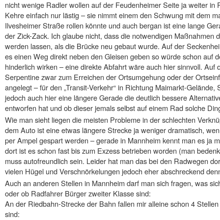
nicht wenige Radler wollen auf der Feudenheimer Seite ja weiter in 
Kehre einfach nur lästig – sie nimmt einem den Schwung mit dem man
Ilvesheimer Straße rollen könnte und auch bergan ist eine lange Ger
der Zick-Zack. Ich glaube nicht, dass die notwendigen Maßnahmen d
werden lassen, als die Brücke neu gebaut wurde. Auf der Seckenheim
es einen Weg direkt neben den Gleisen geben so würde schon auf d
hinderlich wirken – eine direkte Abfahrt wäre auch hier sinnvoll. Auf
Serpentine zwar zum Erreichen der Ortsumgehung oder der Ortseinfa
angelegt – für den „Transit-Verkehr“ in Richtung Maimarkt-Geländ
jedoch auch hier eine längere Gerade die deutlich bessere Alternati
entworfen hat und ob dieser jemals selbst auf einem Rad solche Dinge 
Wie man sieht liegen die meisten Probleme in der schlechten Verkn
dem Auto ist eine etwas längere Strecke ja weniger dramatisch, w
per Ampel gespart werden – gerade in Mannheim kennt man es ja m
dort ist es schon fast bis zum Exzess betrieben worden (man bedenk
muss autofreundlich sein. Leider hat man das bei den Radwegen dor
vielen Hügel und Verschnörkelungen jedoch eher abschreckend den
Auch an anderen Stellen in Mannheim darf man sich fragen, was sic
oder ob Radfahrer Bürger zweiter Klasse sind:
An der Riedbahn-Strecke der Bahn fallen mir alleine schon 4 Stellen 
sind: