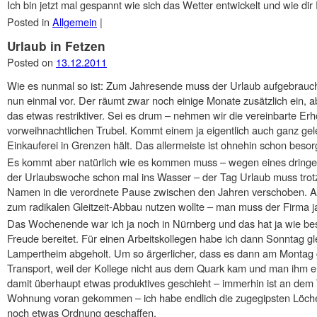
Ich bin jetzt mal gespannt wie sich das Wetter entwickelt und wie dir
Posted in
Allgemein
|
Urlaub in Fetzen
Posted on
13.12.2011
Wie es nunmal so ist: Zum Jahresende muss der Urlaub aufgebraucht 
nun einmal vor. Der räumt zwar noch einige Monate zusätzlich ein, a
das etwas restriktiver. Sei es drum – nehmen wir die vereinbarte Er
vorweihnachtlichen Trubel. Kommt einem ja eigentlich auch ganz gel
Einkauferei in Grenzen hält. Das allermeiste ist ohnehin schon besor
Es kommt aber natürlich wie es kommen muss – wegen eines dringen
der Urlaubswoche schon mal ins Wasser – der Tag Urlaub muss trotzd
Namen in die verordnete Pause zwischen den Jahren verschoben. Au
zum radikalen Gleitzeit-Abbau nutzen wollte – man muss der Firma ja 
Das Wochenende war ich ja noch in Nürnberg und das hat ja wie be
Freude bereitet. Für einen Arbeitskollegen habe ich dann Sonntag g
Lampertheim abgeholt. Um so ärgerlicher, dass es dann am Montag g
Transport, weil der Kollege nicht aus dem Quark kam und man ihm 
damit überhaupt etwas produktives geschieht – immerhin ist an dem T
Wohnung voran gekommen – ich habe endlich die zugegipsten Löche
noch etwas Ordnung geschaffen.