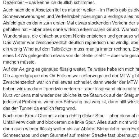
Dezember – das kenne ich deutlich schlimmer.
Auch nach dem Absetzen lief es munter weiter – im Radio gab es div
Schneeverwehungen und Verkehrsbehinderungen allerdings alles nic
Alsfeld gab es dann zum ersten Mal etwas stockenden Verkehr der si
gehalten hat – aber alles ohne wirklich erkennbaren Grund. Warhsche
Wunderstaus, die einfach aus dem Nichts entstehen und genauso w
Das Wetter war zwischenzeitlich deutlich regnerisch und windig, ab
ein wenig Wind auf den Talbrücken muss man ja immer rechnen. E
eines LKWs gelegentlich etwas von der Seite „zieht“ – aber wie gesa
machen müsste.
Auf der A4 ging es genauso flüssig weiter. Teilweise habe ich mich 
Die Jugendgruppe des OV Freisen war unterwegs und der MTW gibt 
Zwischenzeitlich war ich mal etwas schneller, dann wieder der MTW so
haben wir uns dann irgendwie verloren – aber insgesamt eine nette 
Kurz vor Jena mal wieder der übliche kurze Stauruck auf der Steigu
jedesmal Probleme, wenn der Schwung mal weg ist, dann hilft wirkli
das der Tunnel da endlich fertig wird.
Nach dem Kreuz Chemnitz dann richtig dicker Stau – aber diesmal m
Unfall verwickelt und blockierten die linke Spur. Alles auch nicht wild 
dann auch wieder flüssig weiter bis zur Abfahrt Siebenlehn nach Fr
Schneechaos und dem Sturmtief auf meiner Strecke fast überhaupt ni