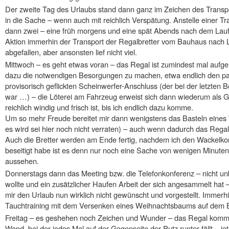
Der zweite Tag des Urlaubs stand dann ganz im Zeichen des Tran
in die Sache – wenn auch mit reichlich Verspätung. Anstelle einer
dann zwei – eine früh morgens und eine spät Abends nach dem Lauftra
Aktion immerhin der Transport der Regalbretter vom Bauhaus nach 
abgefallen, aber ansonsten lief nicht viel.
Mittwoch – es geht etwas voran – das Regal ist zumindest mal auf
dazu die notwendigen Besorgungen zu machen, etwa endlich den p
provisorisch geflickten Scheinwerfer-Anschluss (der bei der letzten
war …) – die Löterei am Fahrzeug erweist sich dann wiederum als G
reichlich windig und frisch ist, bis ich endlich dazu komme.
Um so mehr Freude bereitet mir dann wenigstens das Basteln eines
es wird sei hier noch nicht verraten) – auch wenn dadurch das Regalpr
Auch die Bretter werden am Ende fertig, nachdem ich den Wackelkon
beseitigt habe ist es denn nur noch eine Sache von wenigen Minuten
aussehen.
Donnerstags dann das Meeting bzw. die Telefonkonferenz – nicht unb
wollte und ein zusätzlicher Haufen Arbeit der sich angesammelt hat – 
mir den Urlaub nun wirklich nicht gewünscht und vorgestellt. Immer
Tauchtraining mit dem Versenken eines Weihnachtsbaums auf dem
Freitag – es geshehen noch Zeichen und Wunder – das Regal kommt 
Wand, bei der jedes Mal auf der Gegenseite der Putz runter fällt – j