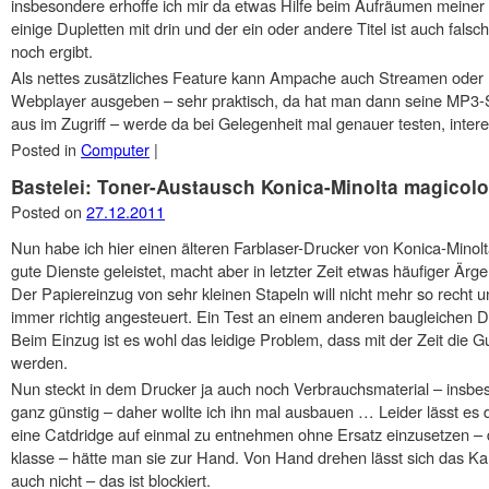
insbesondere erhoffe ich mir da etwas Hilfe beim Aufräumen meine
einige Dupletten mit drin und der ein oder andere Titel ist auch fal
noch ergibt.
Als nettes zusätzliches Feature kann Ampache auch Streamen oder M
Webplayer ausgeben – sehr praktisch, da hat man dann seine MP3
aus im Zugriff – werde da bei Gelegenheit mal genauer testen, interess
Posted in
Computer
|
Bastelei: Toner-Austausch Konica-Minolta magicol
Posted on
27.12.2011
Nun habe ich hier einen älteren Farblaser-Drucker von Konica-Minolt
gute Dienste geleistet, macht aber in letzter Zeit etwas häufiger Ärge
Der Papiereinzug von sehr kleinen Stapeln will nicht mehr so recht u
immer richtig angesteuert. Ein Test an einem anderen baugleichen Dr
Beim Einzug ist es wohl das leidige Problem, dass mit der Zeit die 
werden.
Nun steckt in dem Drucker ja auch noch Verbrauchsmaterial – insbeso
ganz günstig – daher wollte ich ihn mal ausbauen … Leider lässt es d
eine Catdridge auf einmal zu entnehmen ohne Ersatz einzusetzen – 
klasse – hätte man sie zur Hand. Von Hand drehen lässt sich das Ka
auch nicht – das ist blockiert.