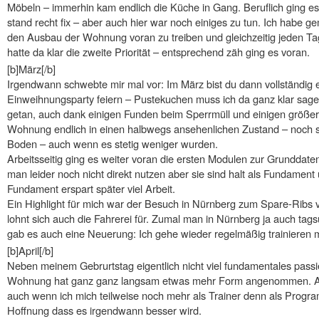
Möbeln – immerhin kam endlich die Küche in Gang. Beruflich ging es
stand recht fix – aber auch hier war noch einiges zu tun. Ich habe g
den Ausbau der Wohnung voran zu treiben und gleichzeitig jeden T
hatte da klar die zweite Priorität – entsprechend zäh ging es voran.
[b]März[/b]
Irgendwann schwebte mir mal vor: Im März bist du dann vollständig
Einweihnungsparty feiern – Pustekuchen muss ich da ganz klar sage
getan, auch dank einigen Funden beim Sperrmüll und einigen größe
Wohnung endlich in einen halbwegs ansehenlichen Zustand – noch s
Boden – auch wenn es stetig weniger wurden.
Arbeitsseitig ging es weiter voran die ersten Modulen zur Grunddate
man leider noch nicht direkt nutzen aber sie sind halt als Fundamen
Fundament erspart später viel Arbeit.
Ein Highlight für mich war der Besuch in Nürnberg zum Spare-Ribs 
lohnt sich auch die Fahrerei für. Zumal man in Nürnberg ja auch tag
gab es auch eine Neuerung: Ich gehe wieder regelmäßig trainieren 
[b]April[/b]
Neben meinem Gebrurtstag eigentlich nicht viel fundamentales passie
Wohnung hat ganz ganz langsam etwas mehr Form angenommen. Auf 
auch wenn ich mich teilweise noch mehr als Trainer denn als Progra
Hoffnung dass es irgendwann besser wird.