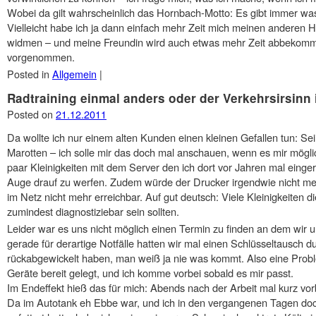
Wobei da gilt wahrscheinlich das Hornbach-Motto: Es gibt immer wa
Vielleicht habe ich ja dann einfach mehr Zeit mich meinen anderen
widmen – und meine Freundin wird auch etwas mehr Zeit abbekomm
vorgenommen.
Posted in
Allgemein
|
Radtraining einmal anders oder der Verkehrsirsinn
Posted on
21.12.2011
Da wollte ich nur einem alten Kunden einen kleinen Gefallen tun: Se
Marotten – ich solle mir das doch mal anschauen, wenn es mir mögl
paar Kleinigkeiten mit dem Server den ich dort vor Jahren mal einge
Auge drauf zu werfen. Zudem würde der Drucker irgendwie nicht me
im Netz nicht mehr erreichbar. Auf gut deutsch: Viele Kleinigkeiten die
zumindest diagnostiziebar sein sollten.
Leider war es uns nicht möglich einen Termin zu finden an dem wir u
gerade für derartige Notfälle hatten wir mal einen Schlüsseltausch du
rückabgewickelt haben, man weiß ja nie was kommt. Also eine Prob
Geräte bereit gelegt, und ich komme vorbei sobald es mir passt.
Im Endeffekt hieß das für mich: Abends nach der Arbeit mal kurz vorb
Da im Autotank eh Ebbe war, und ich in den vergangenen Tagen doc