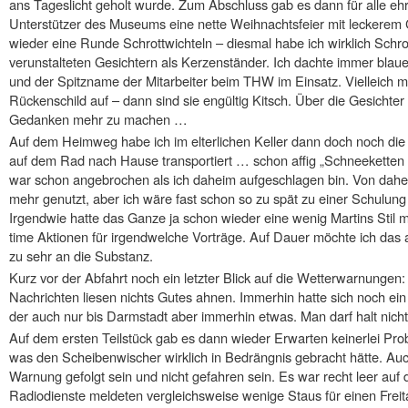
ans Tageslicht geholt wurde. Zum Abschluss gab es dann für alle ehr
Unterstützer des Museums eine nette Weihnachtsfeier mit leckerem C
wieder eine Runde Schrottwichteln – diesmal habe ich wirklich Schrot
verunstalteten Gesichtern als Kerzenständer. Ich dachte immer blau
und der Spitzname der Mitarbeiter beim THW im Einsatz. Vielleich m
Rückenschild auf – dann sind sie engültig Kitsch. Über die Gesichte
Gedanken mehr zu machen …
Auf dem Heimweg habe ich im elterlichen Keller dann doch noch di
auf dem Rad nach Hause transportiert … schon affig „Schneeketten 
war schon angebrochen als ich daheim aufgeschlagen bin. Von daher h
mehr genutzt, aber ich wäre fast schon so zu spät zu einer Schulung
Irgendwie hatte das Ganze ja schon wieder eine wenig Martins Stil mit
time Aktionen für irgendwelche Vorträge. Auf Dauer möchte ich das
zu sehr an die Substanz.
Kurz vor der Abfahrt noch ein letzter Blick auf die Wetterwarnungen:
Nachrichten liesen nichts Gutes ahnen. Immerhin hatte sich noch ein
der auch nur bis Darmstadt aber immerhin etwas. Man darf halt nicht
Auf dem ersten Teilstück gab es dann wieder Erwarten keinerlei Pr
was den Scheibenwischer wirklich in Bedrängnis gebracht hätte. Au
Warnung gefolgt sein und nicht gefahren sein. Es war recht leer auf
Radiodienste meldeten vergleichsweise wenige Staus für einen Freitag