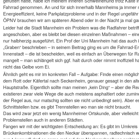
gefuttert hatte, habe ich meinem inneren Schweinehund trotz Kälte i
Fahrrad genommen. An und für sich innerhalb Mannheims ja immer n
Energieeffizient, keine Parkplatzprobleme und in der Regel ungefäh
ÖPNV brauchen wir am späteren Abend oder in der Nacht ja mal gar 
Leider hat die Stadt Mannheim ein Problem was die Radfahrer betriff
angeschoben, aber es bleibt bei diesen einzelnen Maßnahmen – eine 
nur halbherzig ausgeführt. Ein Prof der Uni Mannheim hat das auch i
„Graben“ beschrieben – in seinem Beitrag ging es um die Fahrrad-Er
Innenstadt – die ist bescheiden, weil es einfach an Überwegen für 
mangelt – man schlängelt sich ggf. halt durch oder nimmt inoffiziell 
nicht das Gelbe vom Ei.
Ähnlich geht es mir im konkreten Fall – Aufgabe: Finde einen möglic
dem Rott oder Käfertal nach Seckenheim, genauer gesagt in den alt
Hauptstraße. Eigentlich sollte man meinen „kein Ding“ – aber die Real
existieren zwar viele Wege die auch meistens asphaltiert oder zuminde
der Regel aus, nur matschig sollten sie nicht unbedingt sein). Aber e
Schnittstellen bzw. es gibt Trennstellen wo man sie nicht braucht.
Das wird zwar jetzt ein wenig Mannheimer Ortskunde, aber vielleicht
Problemstellen auch in anderen Städten.
Fangen wir mit der wichtigsten Entscheidung an: Es gibt im Umkreis
Brückenkombinationen die den Neckar überspannen, radtechnisch wir