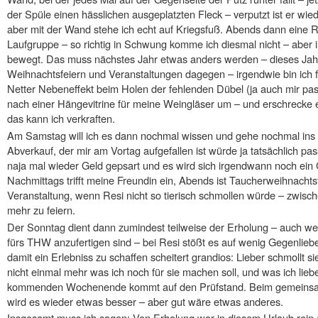
der Spüle einen hässlichen ausgeplatzten Fleck – verputzt ist er wied
aber mit der Wand stehe ich echt auf Kriegsfuß. Abends dann eine R
Laufgruppe – so richtig in Schwung komme ich diesmal nicht – aber
bewegt. Das muss nächstes Jahr etwas anders werden – dieses Jah
Weihnachtsfeiern und Veranstaltungen dagegen – irgendwie bin ich f
Netter Nebeneffekt beim Holen der fehlenden Dübel (ja auch mir pas
nach einer Hängevitrine für meine Weingläser um – und erschrecke 
das kann ich verkraften.
Am Samstag will ich es dann nochmal wissen und gehe nochmal ins
Abverkauf, der mir am Vortag aufgefallen ist würde ja tatsächlich pass
naja mal wieder Geld gepsart und es wird sich irgendwann noch ein 
Nachmittags trifft meine Freundin ein, Abends ist Taucherweihnachts
Veranstaltung, wenn Resi nicht so tierisch schmollen würde – zwische
mehr zu feiern.
Der Sonntag dient dann zumindest teilweise der Erholung – auch wen
fürs THW anzufertigen sind – bei Resi stößt es auf wenig Gegenlie
damit ein Erlebniss zu schaffen scheitert grandios: Lieber schmollt si
nicht einmal mehr was ich noch für sie machen soll, und was ich lieb
kommenden Wochenende kommt auf den Prüfstand. Beim gemeinsa
wird es wieder etwas besser – aber gut wäre etwas anderes.
Insgesamt muss ich sagen: Von Erholung war in diesem Urlaub rein g