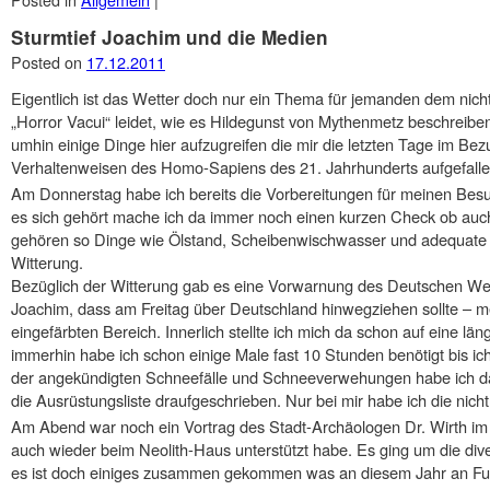
Sturmtief Joachim und die Medien
Posted on
17.12.2011
Eigentlich ist das Wetter doch nur ein Thema für jemanden dem nich
„Horror Vacui“ leidet, wie es Hildegunst von Mythenmetz beschreib
umhin einige Dinge hier aufzugreifen die mir die letzten Tage im Bez
Verhaltenweisen des Homo-Sapiens des 21. Jahrhunderts aufgefalle
Am Donnerstag habe ich bereits die Vorbereitungen für meinen Bes
es sich gehört mache ich da immer noch einen kurzen Check ob auch a
gehören so Dinge wie Ölstand, Scheibenwischwasser und adequate 
Witterung.
Bezüglich der Witterung gab es eine Vorwarnung des Deutschen Wet
Joachim, dass am Freitag über Deutschland hinwegziehen sollte – me
eingefärbten Bereich. Innerlich stellte ich mich da schon auf eine lä
immerhin habe ich schon einige Male fast 10 Stunden benötigt bis 
der angekündigten Schneefälle und Schneeverwehungen habe ich d
die Ausrüstungsliste draufgeschrieben. Nur bei mir habe ich die nich
Am Abend war noch ein Vortrag des Stadt-Archäologen Dr. Wirth im
auch wieder beim Neolith-Haus unterstützt habe. Es ging um die div
es ist doch einiges zusammen gekommen was an diesem Jahr an 