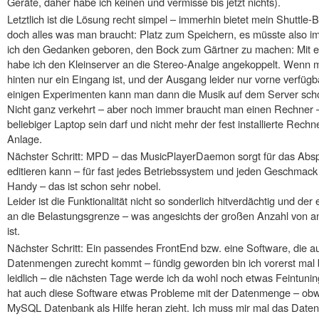
Geräte, daher habe ich keinen und vermisse bis jetzt nichts).
Letztlich ist die Lösung recht simpel – immerhin bietet mein Shuttle
doch alles was man braucht: Platz zum Speichern, es müsste also im
ich den Gedanken geboren, den Bock zum Gärtner zu machen: Mit ei
habe ich den Kleinserver an die Stereo-Analge angekoppelt. Wenn 
hinten nur ein Eingang ist, und der Ausgang leider nur vorne verfügbar
einigen Experimenten kann man dann die Musik auf dem Server sch
Nicht ganz verkehrt – aber noch immer braucht man einen Rechner 
beliebiger Laptop sein darf und nicht mehr der fest installierte Rech
Anlage.
Nächster Schritt: MPD – das MusicPlayerDaemon sorgt für das Abspie
editieren kann – für fast jedes Betriebssystem und jeden Geschmack 
Handy – das ist schon sehr nobel.
Leider ist die Funktionalität nicht so sonderlich hitverdächtig und d
an die Belastungsgrenze – was angesichts der großen Anzahl von a
ist.
Nächster Schritt: Ein passendes FrontEnd bzw. eine Software, die a
Datenmengen zurecht kommt – fündig geworden bin ich vorerst mal 
leidlich – die nächsten Tage werde ich da wohl noch etwas Feintuni
hat auch diese Software etwas Probleme mit der Datenmenge – ob
MySQL Datenbank als Hilfe heran zieht. Ich muss mir mal das Dat