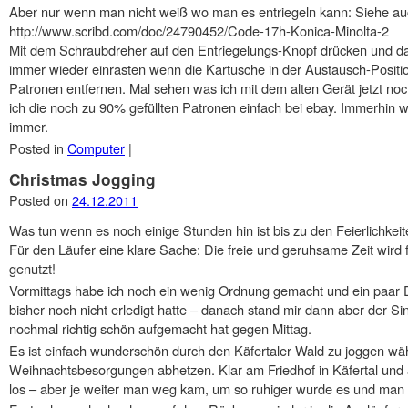
Aber nur wenn man nicht weiß wo man es entriegeln kann: Siehe auc
http://www.scribd.com/doc/24790452/Code-17h-Konica-Minolta-2
Mit dem Schraubdreher auf den Entriegelungs-Knopf drücken und d
immer wieder einrasten wenn die Kartusche in der Austausch-Positi
Patronen entfernen. Mal sehen was ich mit dem alten Gerät jetzt noc
ich die noch zu 90% gefüllten Patronen einfach bei ebay. Immerhin w
immer.
Posted in
Computer
|
Christmas Jogging
Posted on
24.12.2011
Was tun wenn es noch einige Stunden hin ist bis zu den Feierlichkei
Für den Läufer eine klare Sache: Die freie und geruhsame Zeit wird
genutzt!
Vormittags habe ich noch ein wenig Ordnung gemacht und ein paar Di
bisher noch nicht erledigt hatte – danach stand mir dann aber der S
nochmal richtig schön aufgemacht hat gegen Mittag.
Es ist einfach wunderschön durch den Käfertaler Wald zu joggen wä
Weihnachtsbesorgungen abhetzen. Klar am Friedhof in Käfertal und
los – aber je weiter man weg kam, um so ruhiger wurde es und man