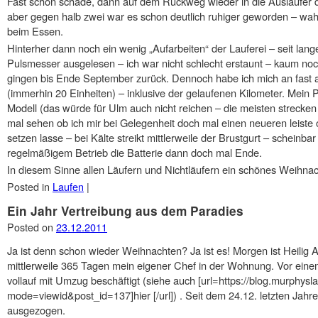
Fast schon schade, dann auf dem Rückweg wieder in die Ausläufer 
aber gegen halb zwei war es schon deutlich ruhiger geworden – wah
beim Essen.
Hinterher dann noch ein wenig „Aufarbeiten“ der Lauferei – seit la
Pulsmesser ausgelesen – ich war nicht schlecht erstaunt – kaum noch
gingen bis Ende September zurück. Dennoch habe ich mich an fast a
(immerhin 20 Einheiten) – inklusive der gelaufenen Kilometer. Mein 
Modell (das würde für Ulm auch nicht reichen – die meisten strecken 
mal sehen ob ich mir bei Gelegenheit doch mal einen neueren leiste 
setzen lasse – bei Kälte streikt mittlerweile der Brustgurt – scheinba
regelmäßigem Betrieb die Batterie dann doch mal Ende.
In diesem Sinne allen Läufern und Nichtläufern ein schönes Weihna
Posted in
Laufen
|
Ein Jahr Vertreibung aus dem Paradies
Posted on
23.12.2011
Ja ist denn schon wieder Weihnachten? Ja ist es! Morgen ist Heilig A
mittlerweile 365 Tagen mein eigener Chef in der Wohnung. Vor eine
vollauf mit Umzug beschäftigt (siehe auch [url=https://blog.murphys
mode=viewid&post_id=137]hier [/url]) . Seit dem 24.12. letzten Jahre
ausgezogen.