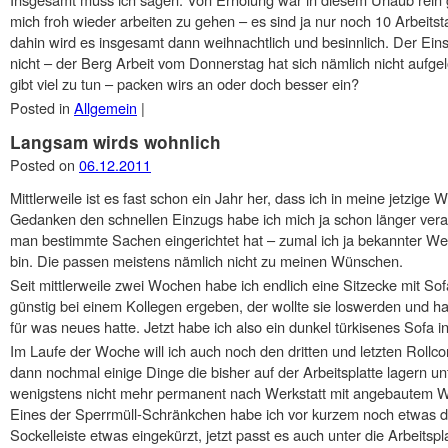
mich froh wieder arbeiten zu gehen – es sind ja nur noch 10 Arbeitst
dahin wird es insgesamt dann weihnachtlich und besinnlich. Der Ein
nicht – der Berg Arbeit vom Donnerstag hat sich nämlich nicht aufgel
gibt viel zu tun – packen wirs an oder doch besser ein?
Posted in
Allgemein
|
Langsam wirds wohnlich
Posted on
06.12.2011
Mittlerweile ist es fast schon ein Jahr her, dass ich in meine jetzi
Gedanken den schnellen Einzugs habe ich mich ja schon länger verab
man bestimmte Sachen eingerichtet hat – zumal ich ja bekannter Wei
bin. Die passen meistens nämlich nicht zu meinen Wünschen.
Seit mittlerweile zwei Wochen habe ich endlich eine Sitzecke mit So
günstig bei einem Kollegen ergeben, der wollte sie loswerden und hat
für was neues hatte. Jetzt habe ich also ein dunkel türkisenes Sofa in
Im Laufe der Woche will ich auch noch den dritten und letzten Rollcon
dann nochmal einige Dinge die bisher auf der Arbeitsplatte lagern unt
wenigstens nicht mehr permanent nach Werkstatt mit angebautem
Eines der Sperrmüll-Schränkchen habe ich vor kurzem noch etwas 
Sockelleiste etwas eingekürzt, jetzt passt es auch unter die Arbeits