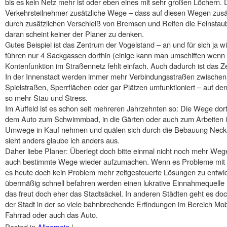
bis es kein Netz mehr ist oder eben eines mit sehr großen Löchern. 
Verkehrsteilnehmer zusätzliche Wege – dass auf diesen Wegen zusä
durch zusätzlichen Verschleiß von Bremsen und Reifen die Feinstau
daran scheint keiner der Planer zu denken.
Gutes Beispiel ist das Zentrum der Vogelstand – an und für sich ja wir
führen nur 4 Sackgassen dorthin (einige kann man umschiffen wenn
Kontenfunktion im Straßennetz fehlt einfach. Auch dadurch ist das Z
In der Innenstadt werden immer mehr Verbindungsstraßen zwische
Spielstraßen, Sperrflächen oder gar Plätzen umfunktioniert – auf de
so mehr Stau und Stress.
Im Auffeld ist es schon seit mehreren Jahrzehnten so: Die Wege dor
dem Auto zum Schwimmbad, in die Gärten oder auch zum Arbeite
Umwege in Kauf nehmen und quälen sich durch die Bebauung Necka
sieht anders glaube ich anders aus.
Daher liebe Planer: Überlegt doch bitte einmal nicht noch mehr Wege
auch bestimmte Wege wieder aufzumachen. Wenn es Probleme mit ein
es heute doch kein Problem mehr zeitgesteuerte Lösungen zu entwi
übermäßig schnell befahren werden einen lukrative Einnahmequelle i
das freut doch eher das Stadtsäckel. In anderen Städten geht es d
der Stadt in der so viele bahnbrechende Erfindungen im Bereich Mob
Fahrrad oder auch das Auto.
Posted in
Allgemein
|