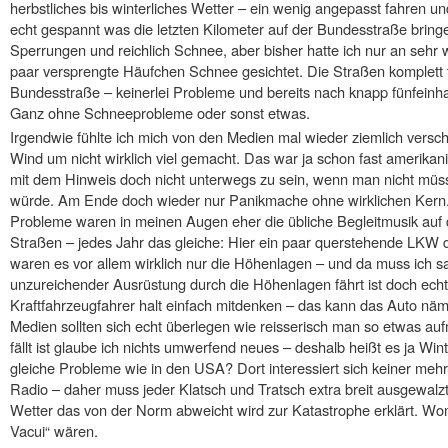
herbstliches bis winterliches Wetter – ein wenig angepasst fahren u
echt gespannt was die letzten Kilometer auf der Bundesstraße bring
Sperrungen und reichlich Schnee, aber bisher hatte ich nur an sehr 
paar versprengte Häufchen Schnee gesichtet. Die Straßen komplett f
Bundesstraße – keinerlei Probleme und bereits nach knapp fünfein
Ganz ohne Schneeprobleme oder sonst etwas.
Irgendwie fühlte ich mich von den Medien mal wieder ziemlich versc
Wind um nicht wirklich viel gemacht. Das war ja schon fast amerika
mit dem Hinweis doch nicht unterwegs zu sein, wenn man nicht müs
würde. Am Ende doch wieder nur Panikmache ohne wirklichen Kern. 
Probleme waren in meinen Augen eher die übliche Begleitmusik auf 
Straßen – jedes Jahr das gleiche: Hier ein paar querstehende LKW d
waren es vor allem wirklich nur die Höhenlagen – und da muss ich
unzureichender Ausrüstung durch die Höhenlagen fährt ist doch echt
Kraftfahrzeugfahrer halt einfach mitdenken – das kann das Auto näm
Medien sollten sich echt überlegen wie reisserisch man so etwas 
fällt ist glaube ich nichts umwerfend neues – deshalb heißt es ja Win
gleiche Probleme wie in den USA? Dort interessiert sich keiner mehr
Radio – daher muss jeder Klatsch und Tratsch extra breit ausgewalz
Wetter das von der Norm abweicht wird zur Katastrophe erklärt. Wo
Vacui“ wären.