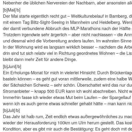
Nebenher die üblichen Nervereien der Nachbarn, aber ansonsten all
[b]Mai[/b]
Der Mai starte eigentlich recht gut – Weltkulturebelauf in Bamberg
mit einem Tag Blitz-Sight-Seeing in Mannheim und Heidelberg. Wenig
der damit verbundene Abbruch des MLP-Marathons nach der Hälfte – w
Trotzdem irgendwie sehr ärgerlich – aber nicht nachlassen – die An
und diesmal wird die Vorbereitung anders laufen. Im wahrsten Sinne
In der Wohnung wird es langsam wirklich besser – nachdem die Arbei
drin sind tut sich relativ viel in Richtung geordnetes Wohnen – die Li
bleibt dann mehr Zeit für andere Dinge.
[b]Juni[/b]
Ein Erholungs-Monat für mich in vielerlei Hinsicht: Durch Brückenta
basteln können – es geht gut voran mittlerweile, zudem eine halbe 
der Sächsichen Schweiz – sehr schön. Überschattet wird das nur dur
Stromanbieter – knapp 500 EUR kann ich wohl abschreiben. Nicht wir
Immerhin fasse ich wieder etwas Mut beim Laufen – der Spargellauf i
wenn ich es auch gerne etwas schneller gehabt hätte – man kann nic
[b]Juli[/b]
Das Jahr ist halb rum, Zeit endlich etwas außergewöhnliches zu ma
wieder der Herausforderung 100km um Ulm herum gestellt. Das koste
Kondition, aber es gibt mir auch die Bestätigung: Es geht doch mit d