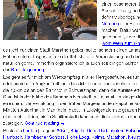
einen besonderen L
Ausschreibung und 
definitiv überlegt,
Nürnberg
“ im Herb
machen. Dafür wär
gekommen, aber di
„
vom Wein zum Rh
es nicht nur einen Stadt-Marathon geben sollte, sondern einen Landsc
Höhenmetern. Insgesamt die deutlich kleinere Veranstaltung und derart
natürlich gerne. Immerhin organisiere ich ja auch seit einigen Jahren
der
Rheintalquerung
.
Los geht es für mich am Wettkampftag in aller Herrgottsfrühe, es füh
oder auch beim Angkor-Trail, nur dass ich diesmal von daheim aus s
die 1,5km bis an den Bahnhof in Schwetzingen, denn die Anreise erfo
Start ist in der Nähe des Bahnhofs Neustadt, mit einmal Umsteigen
erreichen. Die Vertaktung in den frühen Morgenstunden klappt herv
Minuten Aufenthalt in Mannheim habe. In Ludwigshafen steigt auch N
nicht mehr alleine, bis in Schifferstadt dann auch die anderen Teiln
zusteigen.
Continue reading
→
Posted in
Laufen
|
Tagged
60km
,
Brigitta
,
Dom
,
Dudenhofen
,
Felsen
Hambach
,
Hambacher Schloss
,
Hohe Loog
,
Kalmit
,
Marathon
,
Neust