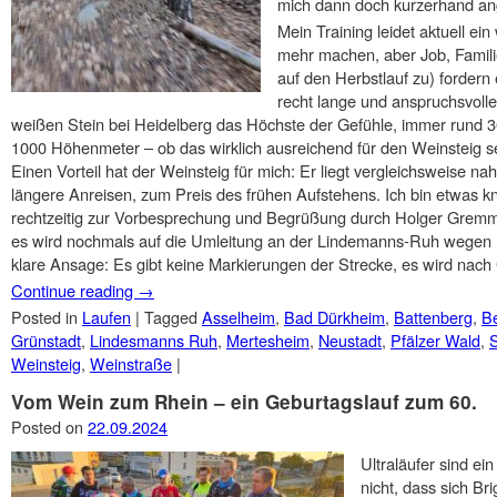
mich dann doch kurzerhand ang
Mein Training leidet aktuell ein
mehr machen, aber Job, Famili
auf den Herbstlauf zu) fordern 
recht lange und anspruchsvolle
weißen Stein bei Heidelberg das Höchste der Gefühle, immer rund
1000 Höhenmeter – ob das wirklich ausreichend für den Weinsteig se
Einen Vorteil hat der Weinsteig für mich: Er liegt vergleichsweise 
längere Anreisen, zum Preis des frühen Aufstehens. Ich bin etwas 
rechtzeitig zur Vorbesprechung und Begrüßung durch Holger Gremmer
es wird nochmals auf die Umleitung an der Lindemanns-Ruh wegen F
klare Ansage: Es gibt keine Markierungen der Strecke, es wird nach
Continue reading
→
Posted in
Laufen
|
Tagged
Asselheim
,
Bad Dürkheim
,
Battenberg
,
B
Grünstadt
,
Lindesmanns Ruh
,
Mertesheim
,
Neustadt
,
Pfälzer Wald
,
Weinsteig
,
Weinstraße
|
Vom Wein zum Rhein – ein Geburtagslauf zum 60.
Posted on
22.09.2024
Ultraläufer sind e
nicht, dass sich Bri