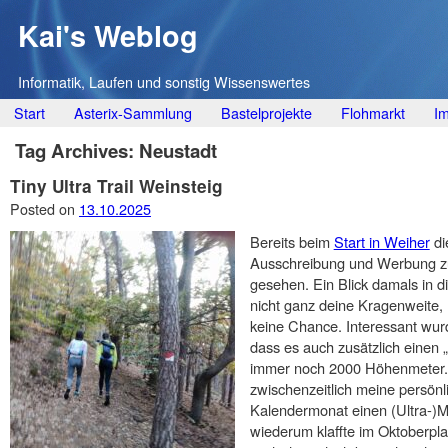
Kai's Weblog
Informatik, Laufen und sonstig Wissenswertes
Main menu
Skip
Start
Asterix-Sammlung
Bastelprojekte
Flohmarkt
I
to
Tag Archives:
Neustadt
content
Tiny Ultra Trail Weinsteig
Posted on
13.10.2025
Bereits beim
Start in Weiher
di
Ausschreibung und Werbung 
gesehen. Ein Blick damals in d
nicht ganz deine Kragenweite
keine Chance. Interessant wur
dass es auch zusätzlich einen „
immer noch 2000 Höhenmeter. 
zwischenzeitlich meine persönl
Kalendermonat einen (Ultra-)
wiederum klaffte im Oktoberpl