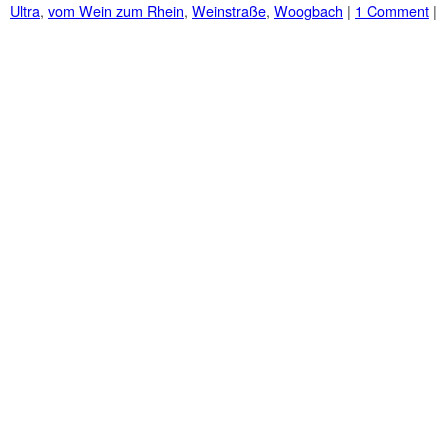
Ultra
,
vom Wein zum Rhein
,
Weinstraße
,
Woogbach
|
1 Comment
|
Post navigation