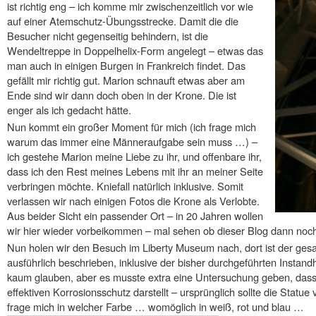
ist richtig eng – ich komme mir zwischenzeitlich vor wie
auf einer Atemschutz-Übungsstrecke. Damit die die
Besucher nicht gegenseitig behindern, ist die
Wendeltreppe in Doppelhelix-Form angelegt – etwas das
man auch in einigen Burgen in Frankreich findet. Das
gefällt mir richtig gut. Marion schnauft etwas aber am
Ende sind wir dann doch oben in der Krone. Die ist
enger als ich gedacht hätte.
Nun kommt ein großer Moment für mich (ich frage mich
warum das immer eine Männeraufgabe sein muss …) –
ich gestehe Marion meine Liebe zu ihr, und offenbare ihr,
dass ich den Rest meines Lebens mit ihr an meiner Seite
verbringen möchte. Kniefall natürlich inklusive. Somit
verlassen wir nach einigen Fotos die Krone als Verlobte.
Aus beider Sicht ein passender Ort – in 20 Jahren wollen
wir hier wieder vorbeikommen – mal sehen ob dieser Blog dann noch l
Nun holen wir den Besuch im Liberty Museum nach, dort ist der ge
ausführlich beschrieben, inklusive der bisher durchgeführten Insta
kaum glauben, aber es musste extra eine Untersuchung geben, dass 
effektiven Korrosionsschutz darstellt – ursprünglich sollte die Statu
frage mich in welcher Farbe … womöglich in weiß, rot und blau …