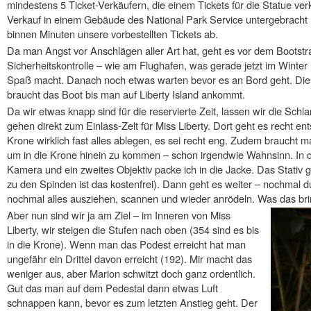
mindestens 5 Ticket-Verkäufern, die einem Tickets für die Statue verka
Verkauf in einem Gebäude des National Park Service untergebracht (
binnen Minuten unsere vorbestellten Tickets ab.
Da man Angst vor Anschlägen aller Art hat, geht es vor dem Bootstr
Sicherheitskontrolle – wie am Flughafen, was gerade jetzt im Winter 
Spaß macht. Danach noch etwas warten bevor es an Bord geht. Die Üb
braucht das Boot bis man auf Liberty Island ankommt.
Da wir etwas knapp sind für die reservierte Zeit, lassen wir die Sch
gehen direkt zum Einlass-Zelt für Miss Liberty. Dort geht es recht e
Krone wirklich fast alles ablegen, es sei recht eng. Zudem braucht 
um in die Krone hinein zu kommen – schon irgendwie Wahnsinn. In 
Kamera und ein zweites Objektiv packe ich in die Jacke. Das Stativ
zu den Spinden ist das kostenfrei). Dann geht es weiter – nochmal du
nochmal alles ausziehen, scannen und wieder anrödeln. Was das bringe
Aber nun sind wir ja am Ziel – im Inneren von Miss
Liberty, wir steigen die Stufen nach oben (354 sind es bis
in die Krone). Wenn man das Podest erreicht hat man
ungefähr ein Drittel davon erreicht (192). Mir macht das
weniger aus, aber Marion schwitzt doch ganz ordentlich.
Gut das man auf dem Pedestal dann etwas Luft
schnappen kann, bevor es zum letzten Anstieg geht. Der