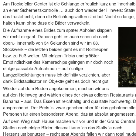
Am Rockefeller Center ist die Schlange erfreulich kurz und innerhal
an einer Sicherheitskontrolle … auch dort wieder der Hinweis: Stati
das frustet echt, denn die Belichtungszeiten sind bei Nacht so lange, 
halten kann ohne dass die Bilder verwackeln.
Die Aufnahme eines Bildes zum später Abholen skippen
wir recht elegant. Danach geht es auch schon ab nach
oben.- innerhalb von 34 Sekunden sind wir im 68.
Stockwerk – die letzten beiden geht es mit Rolltreppen
bzw. zu Fuß weiter. Mit einigen Tricks und größter
Empfindlichkeit des Kamerachips gelingen mir doch noch
einige passable Aufnahmen – auf richtige
Langzeitbelichtungen muss ich definitiv verzichten, aber
dank Bildstabilisator im Objektiv geht es doch recht gut.
Wieder auf dem Boden angekommen, machen wir uns
auf den Heimweg und wählen eines der etwas edleren Restaurants
Bahama – aus. Das Essen ist reichhaltig und qualitativ hochwertig. D
ansprechend. Der Preis ist zwar gehoben aber für das gebotene allem
Personen für einen besonderen Abend, das ist absolut angemessen.
Auf dem Weg nach Hause machen wir vor und in der Grand Central
Station noch einige Bilder, diesmal kann ich das Stativ ja nach
Herzenslust benutzen – recht spät Abends fallen wir dann total müde