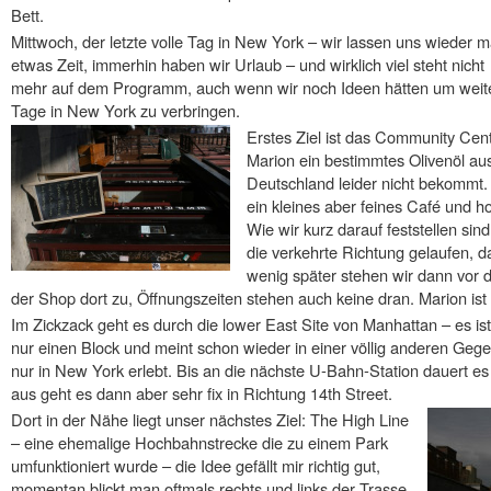
Bett.
Mittwoch, der letzte volle Tag in New York – wir lassen uns wieder m
etwas Zeit, immerhin haben wir Urlaub – und wirklich viel steht nicht
mehr auf dem Programm, auch wenn wir noch Ideen hätten um weit
Tage in New York zu verbringen.
Erstes Ziel ist das Community Cente
Marion ein bestimmtes Olivenöl aus
Deutschland leider nicht bekommt.
ein kleines aber feines Café und h
Wie wir kurz darauf feststellen sind
die verkehrte Richtung gelaufen, d
wenig später stehen wir dann vor 
der Shop dort zu, Öffnungszeiten stehen auch keine dran. Marion ist 
Im Zickzack geht es durch die lower East Site von Manhattan – es is
nur einen Block und meint schon wieder in einer völlig anderen Gege
nur in New York erlebt. Bis an die nächste U-Bahn-Station dauert e
aus geht es dann aber sehr fix in Richtung 14th Street.
Dort in der Nähe liegt unser nächstes Ziel: The High Line
– eine ehemalige Hochbahnstrecke die zu einem Park
umfunktioniert wurde – die Idee gefällt mir richtig gut,
momentan blickt man oftmals rechts und links der Trasse