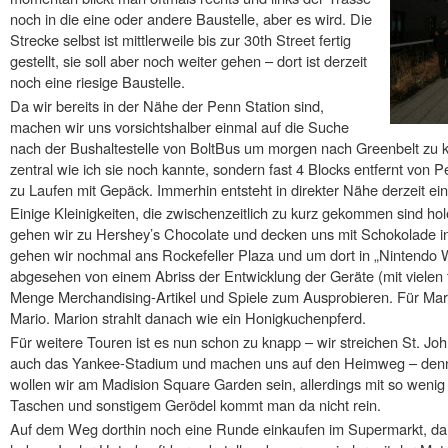
noch in die eine oder andere Baustelle, aber es wird. Die
Strecke selbst ist mittlerweile bis zur 30th Street fertig
gestellt, sie soll aber noch weiter gehen – dort ist derzeit
noch eine riesige Baustelle.
Da wir bereits in der Nähe der Penn Station sind,
machen wir uns vorsichtshalber einmal auf die Suche
nach der Bushaltestelle von BoltBus um morgen nach Greenbelt zu k
zentral wie ich sie noch kannte, sondern fast 4 Blocks entfernt von P
zu Laufen mit Gepäck. Immerhin entsteht in direkter Nähe derzeit e
Einige Kleinigkeiten, die zwischenzeitlich zu kurz gekommen sind ho
gehen wir zu Hershey’s Chocolate und decken uns mit Schokolade i
gehen wir nochmal ans Rockefeller Plaza und um dort in „Nintendo W
abgesehen von einem Abriss der Entwicklung der Geräte (mit vielen t
Menge Merchandising-Artikel und Spiele zum Ausprobieren. Für Mari
Mario. Marion strahlt danach wie ein Honigkuchenpferd.
Für weitere Touren ist es nun schon zu knapp – wir streichen St. Jo
auch das Yankee-Stadium und machen uns auf den Heimweg – denn
wollen wir am Madision Square Garden sein, allerdings mit so wenig
Taschen und sonstigem Gerödel kommt man da nicht rein.
Auf dem Weg dorthin noch eine Runde einkaufen im Supermarkt, da