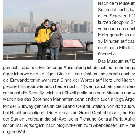
Nach dem Museum i
Sonne ist noch et
einen Snack zu Fü
kurzen Stopp im S
versuchen das näc
leider gerade so n
30 Minuten auf das
noch nach Ellis Is
übersetzt.
Das Museum auf Elli
gemacht, aber die Einführungs-Ausstellung ist einfach nur sehr lang
ärgerlicherweise an einigen Stellen – so reicht es uns gerade noch so
die Einwanderer im wahrsten Sinne der Wortes auf Herz und Nieren g
gleiche Prozedur wie auch heute noch…“ (wenn auch einiges anders
scheucht die Security reichlich frühzeitig alle aus dem Museum und
warten bis das Boot nach Manhattan dann endlich auch anlegt. Ärger
Mit der Subway geht es an die Grand Central Station, von dort aus w
bei Nacht besichtigen. Die Strecke von Grand Central bis an „the Roc
der Station und dann die 5th Avenue in Richtung Central Park. Auf
schon mal vorsorglich nach Möglichkeiten zum Abendessen um – me
engere Wahl.