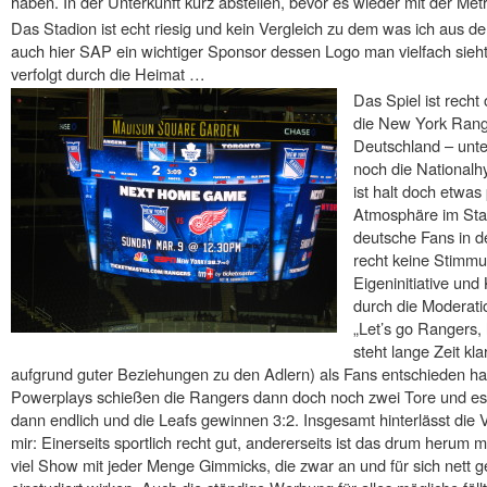
haben. In der Unterkunft kurz abstellen, bevor es wieder mit der Me
Das Stadion ist echt riesig und kein Vergleich zu dem was ich aus 
auch hier SAP ein wichtiger Sponsor dessen Logo man vielfach sieht 
verfolgt durch die Heimat …
Das Spiel ist recht
die New York Ranger
Deutschland – unte
noch die National
ist halt doch etwas 
Atmosphäre im Stad
deutsche Fans in d
recht keine Stimmu
Eigeninitiative und
durch die Moderat
„Let’s go Rangers, l
steht lange Zeit kla
aufgrund guter Beziehungen zu den Adlern) als Fans entschieden h
Powerplays schießen die Rangers dann doch noch zwei Tore und es s
dann endlich und die Leafs gewinnen 3:2. Insgesamt hinterlässt die 
mir: Einerseits sportlich recht gut, andererseits ist das drum herum m
viel Show mit jeder Menge Gimmicks, die zwar an und für sich nett g