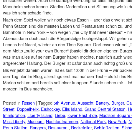
einstudiert wirken. Auch die ständige Werbung für alles mögliche fäl
Mannheim schon kenne. Stadion Moderation und Stimmung wie in de
was ich sehr schade finde.
Nach dem Spiel wollen wir noch etwas Essen – aber das erweist sich 
Penn Station sind die meisten Läden und Restaurants schon zu, und 
Bahnhöfe in New York – von wegen „the City that never sleeps“ – hi
Abends dann doch auch die Bürgersteige hochgeklappt. Wir gehen 
Lebens bei Nacht, wieder an den Time Square. Dort essen wir bei „
dem Motto „build your own Burger“ (bastel dir deinen eigenen Burge
was man alles auf seinem Burger haben möchte, natürlich auch wied
artgerechter Haltung. Der Burger ist dafür dann auch richtig groß un
Bis wir jetzt daheim waren, ist es fast 1:00h in der Frühe – wir pack
den Tag hier im Blog, allerdings erst mal nur den Text – als ich ins Be
Marion schlummert bereits seit einer knappen Stunde neben mir – ic
morgen im Bus nachholen.
Posted in
Reisen
|
Tagged
5th Avenue
,
Aussicht
,
Battery
,
Burger
,
Cas
Street
,
Doppelhelix
,
Eishockey
,
Ellis Island
,
Grand Central Station
,
He
Immigration
,
Liberty Island
,
Liebe
,
lower East Side
,
Madison Square
Miss Liberty
,
Museum
,
Nachtaufnahmen
,
National Park
,
New York
,
N
Penn Station
,
Rangers
,
Restaurant
,
Rockefeller
,
Schließzeiten
,
Siche