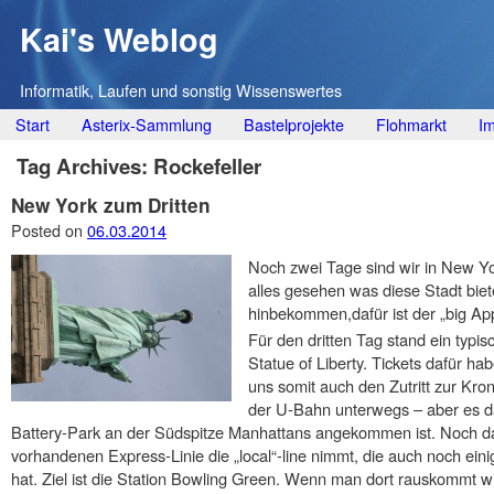
Kai's Weblog
Informatik, Laufen und sonstig Wissenswertes
Main menu
Skip
Start
Asterix-Sammlung
Bastelprojekte
Flohmarkt
I
to
Tag Archives:
Rockefeller
content
New York zum Dritten
Posted on
06.03.2014
Noch zwei Tage sind wir in New Yo
alles gesehen was diese Stadt bie
hinbekommen,dafür ist der „big App
Für den dritten Tag stand ein typisc
Statue of Liberty. Tickets dafür ha
uns somit auch den Zutritt zur Kron
der U-Bahn unterwegs – aber es d
Battery-Park an der Südspitze Manhattans angekommen ist. Noch da
vorhandenen Express-Linie die „local“-line nimmt, die auch noch ein
hat. Ziel ist die Station Bowling Green. Wenn man dort rauskommt w