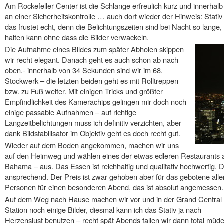
Am Rockefeller Center ist die Schlange erfreulich kurz und innerhal
an einer Sicherheitskontrolle … auch dort wieder der Hinweis: Stati
das frustet echt, denn die Belichtungszeiten sind bei Nacht so lange, 
halten kann ohne dass die Bilder verwackeln.
Die Aufnahme eines Bildes zum später Abholen skippen
wir recht elegant. Danach geht es auch schon ab nach
oben.- innerhalb von 34 Sekunden sind wir im 68.
Stockwerk – die letzten beiden geht es mit Rolltreppen
bzw. zu Fuß weiter. Mit einigen Tricks und größter
Empfindlichkeit des Kamerachips gelingen mir doch noch
einige passable Aufnahmen – auf richtige
Langzeitbelichtungen muss ich definitiv verzichten, aber
dank Bildstabilisator im Objektiv geht es doch recht gut.
Wieder auf dem Boden angekommen, machen wir uns
auf den Heimweg und wählen eines der etwas edleren Restaurants
Bahama – aus. Das Essen ist reichhaltig und qualitativ hochwertig. D
ansprechend. Der Preis ist zwar gehoben aber für das gebotene allem
Personen für einen besonderen Abend, das ist absolut angemessen.
Auf dem Weg nach Hause machen wir vor und in der Grand Central
Station noch einige Bilder, diesmal kann ich das Stativ ja nach
Herzenslust benutzen – recht spät Abends fallen wir dann total müde