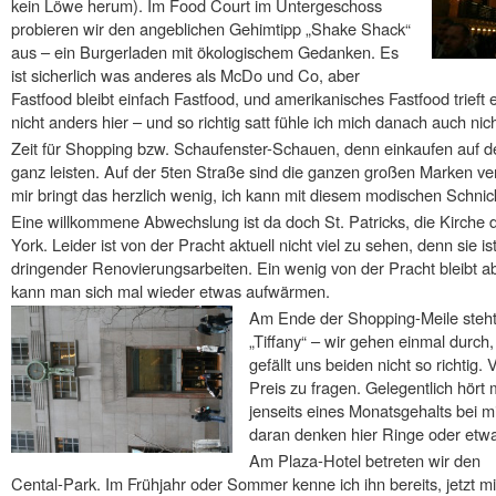
kein Löwe herum). Im Food Court im Untergeschoss
probieren wir den angeblichen Gehimtipp „Shake Shack“
aus – ein Burgerladen mit ökologischem Gedanken. Es
ist sicherlich was anderes als McDo und Co, aber
Fastfood bleibt einfach Fastfood, und amerikanisches Fastfood trieft
nicht anders hier – und so richtig satt fühle ich mich danach auch nic
Zeit für Shopping bzw. Schaufenster-Schauen, denn einkaufen auf d
ganz leisten. Auf der 5ten Straße sind die ganzen großen Marken ve
mir bringt das herzlich wenig, ich kann mit diesem modischen Schni
Eine willkommene Abwechslung ist da doch St. Patricks, die Kirche
York. Leider ist von der Pracht aktuell nicht viel zu sehen, denn sie i
dringender Renovierungsarbeiten. Ein wenig von der Pracht bleibt a
kann man sich mal wieder etwas aufwärmen.
Am Ende der Shopping-Meile steht 
„Tiffany“ – wir gehen einmal durch
gefällt uns beiden nicht so richtig
Preis zu fragen. Gelegentlich hört m
jenseits eines Monatsgehalts bei m
daran denken hier Ringe oder etwa
Am Plaza-Hotel betreten wir den
Cental-Park. Im Frühjahr oder Sommer kenne ich ihn bereits, jetzt mi