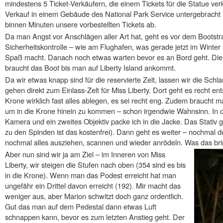
mindestens 5 Ticket-Verkäufern, die einem Tickets für die Statue verka
Verkauf in einem Gebäude des National Park Service untergebracht (
binnen Minuten unsere vorbestellten Tickets ab.
Da man Angst vor Anschlägen aller Art hat, geht es vor dem Bootstr
Sicherheitskontrolle – wie am Flughafen, was gerade jetzt im Winter 
Spaß macht. Danach noch etwas warten bevor es an Bord geht. Die Üb
braucht das Boot bis man auf Liberty Island ankommt.
Da wir etwas knapp sind für die reservierte Zeit, lassen wir die Sch
gehen direkt zum Einlass-Zelt für Miss Liberty. Dort geht es recht e
Krone wirklich fast alles ablegen, es sei recht eng. Zudem braucht 
um in die Krone hinein zu kommen – schon irgendwie Wahnsinn. In 
Kamera und ein zweites Objektiv packe ich in die Jacke. Das Stativ
zu den Spinden ist das kostenfrei). Dann geht es weiter – nochmal du
nochmal alles ausziehen, scannen und wieder anrödeln. Was das bringe
Aber nun sind wir ja am Ziel – im Inneren von Miss
Liberty, wir steigen die Stufen nach oben (354 sind es bis
in die Krone). Wenn man das Podest erreicht hat man
ungefähr ein Drittel davon erreicht (192). Mir macht das
weniger aus, aber Marion schwitzt doch ganz ordentlich.
Gut das man auf dem Pedestal dann etwas Luft
schnappen kann, bevor es zum letzten Anstieg geht. Der