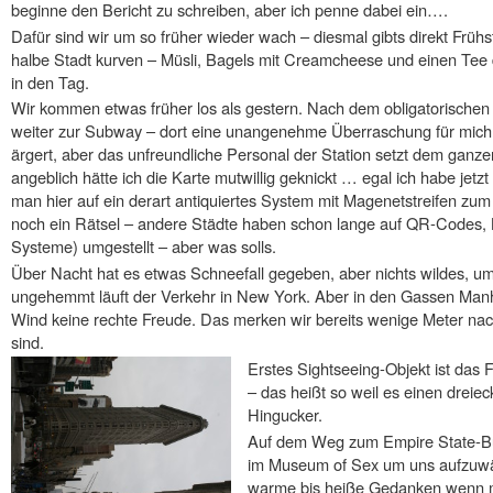
beginne den Bericht zu schreiben, aber ich penne dabei ein….
Dafür sind wir um so früher wieder wach – diesmal gibts direkt Frühs
halbe Stadt kurven – Müsli, Bagels mit Creamcheese und einen Tee d
in den Tag.
Wir kommen etwas früher los als gestern. Nach dem obligatorische
weiter zur Subway – dort eine unangenehme Überraschung für mich: 
ärgert, aber das unfreundliche Personal der Station setzt dem gan
angeblich hätte ich die Karte mutwillig geknickt … egal ich habe jetzt
man hier auf ein derart antiquiertes System mit Magenetstreifen zum
noch ein Rätsel – andere Städte haben schon lange auf QR-Codes,
Systeme) umgestellt – aber was solls.
Über Nacht hat es etwas Schneefall gegeben, aber nichts wildes, 
ungehemmt läuft der Verkehr in New York. Aber in den Gassen Manha
Wind keine rechte Freude. Das merken wir bereits wenige Meter na
sind.
Erstes Sightseeing-Objekt ist das 
– das heißt so weil es einen dreie
Hingucker.
Auf dem Weg zum Empire State-Bu
im Museum of Sex um uns aufzuwä
warme bis heiße Gedanken wenn ma