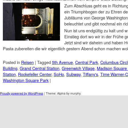
Zum Abschluss geht es in Richtung
ein Triumphbogen der zu Ehren des
Jubiläums von George Washington er
beleuchtet und gibt nochmal ein ric
Nun ist uns endgültig zu kalt und 
Einstieg dort wo wir in der Frühe 
Jetzt sind wir daheim und haben H
Pasta zubereiten die wir eigentlich gestern Abend schon machen wol
Posted in
Reisen
|
Tagged
5th Avenue
,
Central Park
,
Columbus Circ
Building
,
Grand Central Station
,
Greenwich Village
,
Madison Square
Station
,
Rockefeller Center
,
SoHo
,
Subway
,
Tiffany's
,
Time Warner-C
Washington Square Park
|
Post navigation
Proudly powered by WordPress
|
Theme: Alpina by murphy.