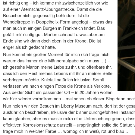
ist richtig eng – ich komme mir zwischenzeitlich vor wie
auf einer Atemschutz-Übungsstrecke. Damit die die
Besucher nicht gegenseitig behindern, ist die
Wendeltreppe in Doppelhelix-Form angelegt – etwas das
man auch in einigen Burgen in Frankreich findet. Das
gefällt mir richtig gut. Marion schnauft etwas aber am
Ende sind wir dann doch oben in der Krone. Die ist
enger als ich gedacht hätte.
Nun kommt ein großer Moment für mich (ich frage mich
warum das immer eine Männeraufgabe sein muss …) –
ich gestehe Marion meine Liebe zu ihr, und offenbare ihr,
dass ich den Rest meines Lebens mit ihr an meiner Seite
verbringen möchte. Kniefall natürlich inklusive. Somit
verlassen wir nach einigen Fotos die Krone als Verlobte.
Aus beider Sicht ein passender Ort – in 20 Jahren wollen
wir hier wieder vorbeikommen – mal sehen ob dieser Blog dann noch l
Nun holen wir den Besuch im Liberty Museum nach, dort ist der ge
ausführlich beschrieben, inklusive der bisher durchgeführten Insta
kaum glauben, aber es musste extra eine Untersuchung geben, dass 
effektiven Korrosionsschutz darstellt – ursprünglich sollte die Statu
frage mich in welcher Farbe … womöglich in weiß, rot und blau …