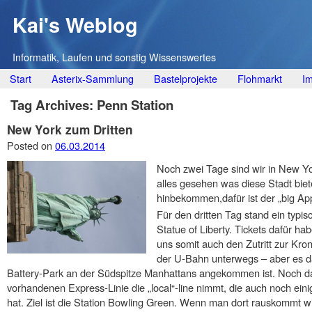
Kai's Weblog
Informatik, Laufen und sonstig Wissenswertes
Main menu
Skip
Start
Asterix-Sammlung
Bastelprojekte
Flohmarkt
I
to
Tag Archives:
Penn Station
content
New York zum Dritten
Posted on
06.03.2014
Noch zwei Tage sind wir in New Yo
alles gesehen was diese Stadt bie
hinbekommen,dafür ist der „big App
Für den dritten Tag stand ein typisc
Statue of Liberty. Tickets dafür ha
uns somit auch den Zutritt zur Kron
der U-Bahn unterwegs – aber es d
Battery-Park an der Südspitze Manhattans angekommen ist. Noch da
vorhandenen Express-Linie die „local“-line nimmt, die auch noch ein
hat. Ziel ist die Station Bowling Green. Wenn man dort rauskommt w