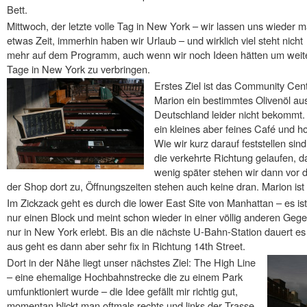
Bett.
Mittwoch, der letzte volle Tag in New York – wir lassen uns wieder m
etwas Zeit, immerhin haben wir Urlaub – und wirklich viel steht nicht
mehr auf dem Programm, auch wenn wir noch Ideen hätten um weit
Tage in New York zu verbringen.
Erstes Ziel ist das Community Cente
Marion ein bestimmtes Olivenöl aus
Deutschland leider nicht bekommt.
ein kleines aber feines Café und h
Wie wir kurz darauf feststellen sind
die verkehrte Richtung gelaufen, d
wenig später stehen wir dann vor 
der Shop dort zu, Öffnungszeiten stehen auch keine dran. Marion ist 
Im Zickzack geht es durch die lower East Site von Manhattan – es is
nur einen Block und meint schon wieder in einer völlig anderen Gege
nur in New York erlebt. Bis an die nächste U-Bahn-Station dauert e
aus geht es dann aber sehr fix in Richtung 14th Street.
Dort in der Nähe liegt unser nächstes Ziel: The High Line
– eine ehemalige Hochbahnstrecke die zu einem Park
umfunktioniert wurde – die Idee gefällt mir richtig gut,
momentan blickt man oftmals rechts und links der Trasse