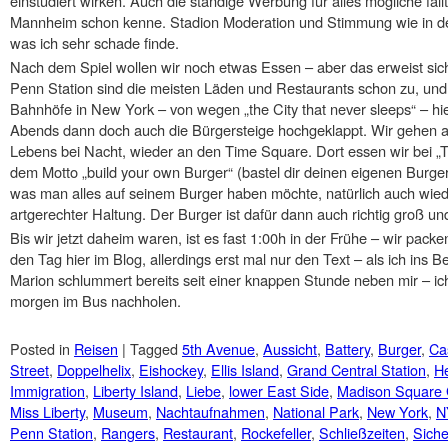
einstudiert wirken. Auch die ständige Werbung für alles mögliche fäl
Mannheim schon kenne. Stadion Moderation und Stimmung wie in de
was ich sehr schade finde.
Nach dem Spiel wollen wir noch etwas Essen – aber das erweist sich 
Penn Station sind die meisten Läden und Restaurants schon zu, und 
Bahnhöfe in New York – von wegen „the City that never sleeps“ – hi
Abends dann doch auch die Bürgersteige hochgeklappt. Wir gehen 
Lebens bei Nacht, wieder an den Time Square. Dort essen wir bei „
dem Motto „build your own Burger“ (bastel dir deinen eigenen Burge
was man alles auf seinem Burger haben möchte, natürlich auch wied
artgerechter Haltung. Der Burger ist dafür dann auch richtig groß un
Bis wir jetzt daheim waren, ist es fast 1:00h in der Frühe – wir pack
den Tag hier im Blog, allerdings erst mal nur den Text – als ich ins Be
Marion schlummert bereits seit einer knappen Stunde neben mir – ic
morgen im Bus nachholen.
Posted in
Reisen
|
Tagged
5th Avenue
,
Aussicht
,
Battery
,
Burger
,
Cas
Street
,
Doppelhelix
,
Eishockey
,
Ellis Island
,
Grand Central Station
,
He
Immigration
,
Liberty Island
,
Liebe
,
lower East Side
,
Madison Square
Miss Liberty
,
Museum
,
Nachtaufnahmen
,
National Park
,
New York
,
N
Penn Station
,
Rangers
,
Restaurant
,
Rockefeller
,
Schließzeiten
,
Siche