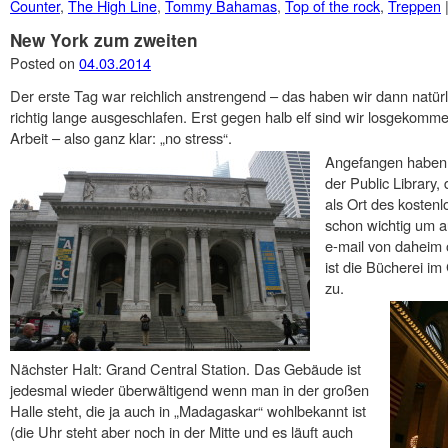
Counter
,
The High Line
,
Tommy Bahamas
,
Top of the rock
,
Treppen
New York zum zweiten
Posted on
04.03.2014
Der erste Tag war reichlich anstrengend – das haben wir dann natür
richtig lange ausgeschlafen. Erst gegen halb elf sind wir losgekommen
Arbeit – also ganz klar: „no stress“.
Angefangen haben 
der Public Library,
als Ort des kosten
schon wichtig um a
e-mail von daheim 
ist die Bücherei i
zu.
Nächster Halt: Grand Central Station. Das Gebäude ist
jedesmal wieder überwältigend wenn man in der großen
Halle steht, die ja auch in „Madagaskar“ wohlbekannt ist
(die Uhr steht aber noch in der Mitte und es läuft auch