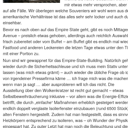
mir etwas mehr versprochen, aber 
auf alle Fälle. Wir überlegen welche Souveniers wir wohl wem aus d
amerikanische Verhältnisse ist das alles sehr sehr locker und auch d
einsehbar.
Bevor es nach oben auf das Empire State geht, gibt es noch Mittage
Avenue – preislich etwas gehoben, allerdings auch reichlich Auswah
frisch zubereitet oder vom Buffet – am Buffet gibt es endlich mal wi
Fastfood und anderen Leckereien die letzen Tage etwas unter den Tisc
mit einer Portion zu.
Nun sind wir gewappnet für das Empire-State-Building. Natürlich geh
wieder durch die Sicherheitsschleuse und ich muss mein Stativ unte
lassen (was mich etwas grämt) – auch wieder die übliche Frage ob i
von irgendeiner Pressefirma käme … ich frage mich was die machen
wenn man ja sagt … aber ausprobieren will ich das nicht. Die
Ausstellung über den Wolkenkratzer ist recht gut gemacht – etwas
Selbstbeweihräucherung inklusive – vor allem was die Energie-Effizi
betrifft, die durch „einfache“ Maßnahmen erheblich gesteigert werd
endlich doppelt verglaste Isolierfenster einzubauen (rund 6500 Stück
alten Fenstern hergestellt. Zudem hat man festgestellt, dass es sinnvo
Heizkörpern entsprechend zu isolieren, was – oh Wunder der Phys
eingespart hat. Zu guter Letzt hat man noch die Beleuchtung und die