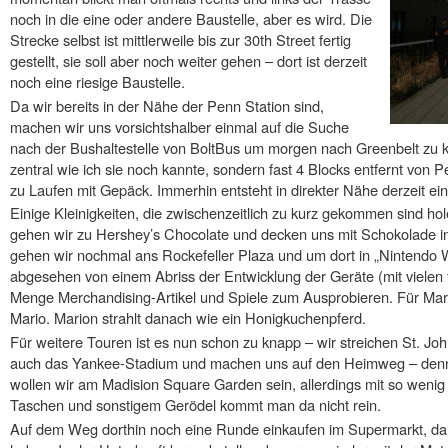
noch in die eine oder andere Baustelle, aber es wird. Die
Strecke selbst ist mittlerweile bis zur 30th Street fertig
gestellt, sie soll aber noch weiter gehen – dort ist derzeit
noch eine riesige Baustelle.
Da wir bereits in der Nähe der Penn Station sind,
machen wir uns vorsichtshalber einmal auf die Suche
nach der Bushaltestelle von BoltBus um morgen nach Greenbelt zu k
zentral wie ich sie noch kannte, sondern fast 4 Blocks entfernt von P
zu Laufen mit Gepäck. Immerhin entsteht in direkter Nähe derzeit e
Einige Kleinigkeiten, die zwischenzeitlich zu kurz gekommen sind ho
gehen wir zu Hershey’s Chocolate und decken uns mit Schokolade i
gehen wir nochmal ans Rockefeller Plaza und um dort in „Nintendo W
abgesehen von einem Abriss der Entwicklung der Geräte (mit vielen t
Menge Merchandising-Artikel und Spiele zum Ausprobieren. Für Mari
Mario. Marion strahlt danach wie ein Honigkuchenpferd.
Für weitere Touren ist es nun schon zu knapp – wir streichen St. Jo
auch das Yankee-Stadium und machen uns auf den Heimweg – denn
wollen wir am Madision Square Garden sein, allerdings mit so wenig
Taschen und sonstigem Gerödel kommt man da nicht rein.
Auf dem Weg dorthin noch eine Runde einkaufen im Supermarkt, da