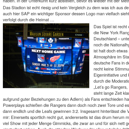
haben. In der Unterkunft kurz abstellen, bevor es wieder mit der Me
Das Stadion ist echt riesig und kein Vergleich zu dem was ich aus 
auch hier SAP ein wichtiger Sponsor dessen Logo man vielfach sieht 
verfolgt durch die Heimat …
Das Spiel ist recht
die New York Ranger
Deutschland – unte
noch die National
ist halt doch etwas 
Atmosphäre im Stad
deutsche Fans in d
recht keine Stimmu
Eigeninitiative und
durch die Moderat
„Let’s go Rangers, l
steht lange Zeit kla
aufgrund guter Beziehungen zu den Adlern) als Fans entschieden h
Powerplays schießen die Rangers dann doch noch zwei Tore und es s
dann endlich und die Leafs gewinnen 3:2. Insgesamt hinterlässt die 
mir: Einerseits sportlich recht gut, andererseits ist das drum herum m
viel Show mit jeder Menge Gimmicks, die zwar an und für sich nett g