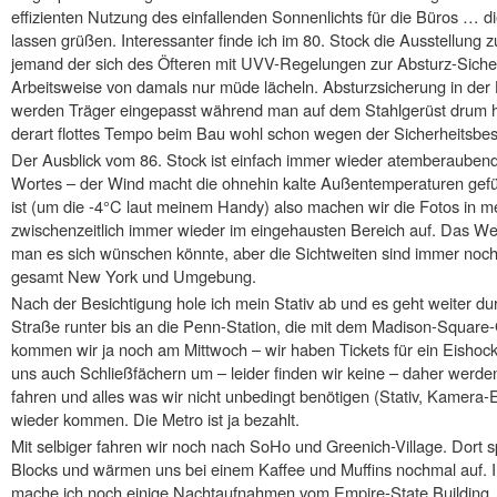
effizienten Nutzung des einfallenden Sonnenlichts für die Büros … d
lassen grüßen. Interessanter finde ich im 80. Stock die Ausstellu
jemand der sich des Öfteren mit UVV-Regelungen zur Absturz-Sicher
Arbeitsweise von damals nur müde lächeln. Absturzsicherung in der 
werden Träger eingepasst während man auf dem Stahlgerüst drum h
derart flottes Tempo beim Bau wohl schon wegen der Sicherheitsbe
Der Ausblick vom 86. Stock ist einfach immer wieder atemberauben
Wortes – der Wind macht die ohnehin kalte Außentemperaturen gefüh
ist (um die -4°C laut meinem Handy) also machen wir die Fotos in
zwischenzeitlich immer wieder im eingehausten Bereich auf. Das Wett
man es sich wünschen könnte, aber die Sichtweiten sind immer noch r
gesamt New York und Umgebung.
Nach der Besichtigung hole ich mein Stativ ab und es geht weiter dur
Straße runter bis an die Penn-Station, die mit dem Madison-Square-G
kommen wir ja noch am Mittwoch – wir haben Tickets für ein Eishock
uns auch Schließfächern um – leider finden wir keine – daher werd
fahren und alles was wir nicht unbedingt benötigen (Stativ, Kamer
wieder kommen. Die Metro ist ja bezahlt.
Mit selbiger fahren wir noch nach SoHo und Greenich-Village. Dort 
Blocks und wärmen uns bei einem Kaffee und Muffins nochmal auf. 
mache ich noch einige Nachtaufnahmen vom Empire-State Building.