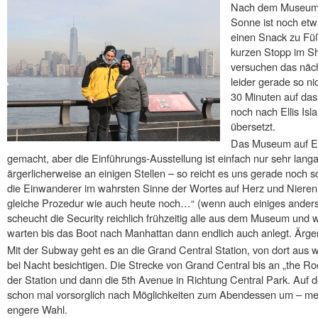
Nach dem Museum i
Sonne ist noch et
einen Snack zu Fü
kurzen Stopp im S
versuchen das näc
leider gerade so n
30 Minuten auf das
noch nach Ellis Is
übersetzt.
Das Museum auf Elli
gemacht, aber die Einführungs-Ausstellung ist einfach nur sehr lang
ärgerlicherweise an einigen Stellen – so reicht es uns gerade noch so
die Einwanderer im wahrsten Sinne der Wortes auf Herz und Nieren g
gleiche Prozedur wie auch heute noch…“ (wenn auch einiges anders
scheucht die Security reichlich frühzeitig alle aus dem Museum und
warten bis das Boot nach Manhattan dann endlich auch anlegt. Ärger
Mit der Subway geht es an die Grand Central Station, von dort aus w
bei Nacht besichtigen. Die Strecke von Grand Central bis an „the Roc
der Station und dann die 5th Avenue in Richtung Central Park. Auf
schon mal vorsorglich nach Möglichkeiten zum Abendessen um – me
engere Wahl.