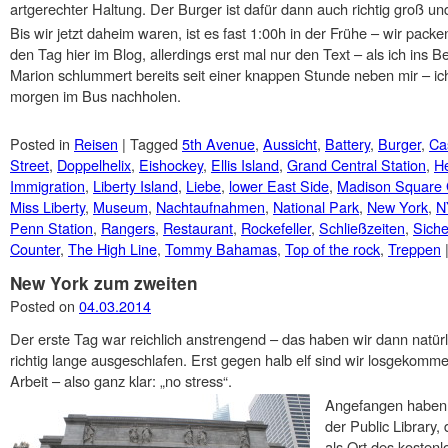
artgerechter Haltung. Der Burger ist dafür dann auch richtig groß un
Bis wir jetzt daheim waren, ist es fast 1:00h in der Frühe – wir pack
den Tag hier im Blog, allerdings erst mal nur den Text – als ich ins Be
Marion schlummert bereits seit einer knappen Stunde neben mir – ic
morgen im Bus nachholen.
Posted in
Reisen
|
Tagged
5th Avenue
,
Aussicht
,
Battery
,
Burger
,
Cas
Street
,
Doppelhelix
,
Eishockey
,
Ellis Island
,
Grand Central Station
,
He
Immigration
,
Liberty Island
,
Liebe
,
lower East Side
,
Madison Square
Miss Liberty
,
Museum
,
Nachtaufnahmen
,
National Park
,
New York
,
N
Penn Station
,
Rangers
,
Restaurant
,
Rockefeller
,
Schließzeiten
,
Siche
Counter
,
The High Line
,
Tommy Bahamas
,
Top of the rock
,
Treppen
New York zum zweiten
Posted on
04.03.2014
Der erste Tag war reichlich anstrengend – das haben wir dann natür
richtig lange ausgeschlafen. Erst gegen halb elf sind wir losgekommen
Arbeit – also ganz klar: „no stress“.
Angefangen haben 
der Public Library,
als Ort des kosten