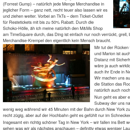
(Forrest Gump) – natürlich jede Menge Merchandise in
jeglicher Form – ganz nett, recht teuer also lassen wir es
und ziehen weiter. Vorbei an TkTs – dem Ticket-Outlet
für Restetickets mit bis zu 50% Rabatt. Durch die
Schoko-Hölle, äh ich meine natürlich den M&Ms Shop
am TimeSquare durch, das Ding ist einfach nur noch verrückt, grell
Merchandise-Krempel den eigentlich kein Mensch braucht.
Mir tut der Rücke
und Marion ist auch
Distanz mit Sicher
wäre ja auch wirkli
auch ihr Ende in 
Wir machen uns au
die Station das Roc
natürlich auch noch
Nun geht es aber e
Subway der uns nac
wenig weg während wir 45 Minuten mit der Bahn durch New York zu
recht zügig, aber auf der Hochbahn geht es gefühlt nur im Schneck
Insgesamt ein richtig schöner Tag in New York – wir fallen ins Bett wei
sehen was wir als nächstes anschauen – definitiv etwas weniger Lau