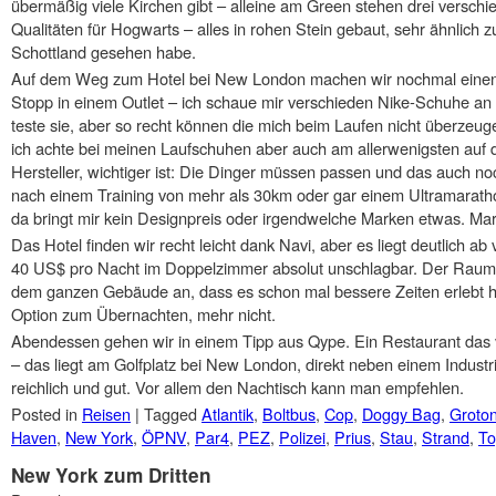
übermäßig viele Kirchen gibt – alleine am Green stehen drei verschi
Qualitäten für Hogwarts – alles in rohen Stein gebaut, sehr ähnlich zu
Schottland gesehen habe.
Auf dem Weg zum Hotel bei New London machen wir nochmal eine
Stopp in einem Outlet – ich schaue mir verschieden Nike-Schuhe an
teste sie, aber so recht können die mich beim Laufen nicht überzeug
ich achte bei meinen Laufschuhen aber auch am allerwenigsten auf 
Hersteller, wichtiger ist: Die Dinger müssen passen und das auch no
nach einem Training von mehr als 30km oder gar einem Ultramarath
da bringt mir kein Designpreis oder irgendwelche Marken etwas. Mar
Das Hotel finden wir recht leicht dank Navi, aber es liegt deutlich ab
40 US$ pro Nacht im Doppelzimmer absolut unschlagbar. Der Raum a
dem ganzen Gebäude an, dass es schon mal bessere Zeiten erlebt ha
Option zum Übernachten, mehr nicht.
Abendessen gehen wir in einem Tipp aus Qype. Ein Restaurant das 
– das liegt am Golfplatz bei New London, direkt neben einem Industri
reichlich und gut. Vor allem den Nachtisch kann man empfehlen.
Posted in
Reisen
|
Tagged
Atlantik
,
Boltbus
,
Cop
,
Doggy Bag
,
Groto
Haven
,
New York
,
ÖPNV
,
Par4
,
PEZ
,
Polizei
,
Prius
,
Stau
,
Strand
,
To
New York zum Dritten