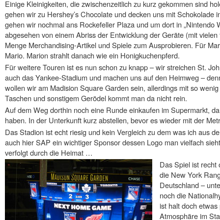
Einige Kleinigkeiten, die zwischenzeitlich zu kurz gekommen sind ho
gehen wir zu Hershey’s Chocolate und decken uns mit Schokolade i
gehen wir nochmal ans Rockefeller Plaza und um dort in „Nintendo W
abgesehen von einem Abriss der Entwicklung der Geräte (mit vielen t
Menge Merchandising-Artikel und Spiele zum Ausprobieren. Für Mari
Mario. Marion strahlt danach wie ein Honigkuchenpferd.
Für weitere Touren ist es nun schon zu knapp – wir streichen St. Jo
auch das Yankee-Stadium und machen uns auf den Heimweg – denn
wollen wir am Madision Square Garden sein, allerdings mit so wenig
Taschen und sonstigem Gerödel kommt man da nicht rein.
Auf dem Weg dorthin noch eine Runde einkaufen im Supermarkt, da
haben. In der Unterkunft kurz abstellen, bevor es wieder mit der Me
Das Stadion ist echt riesig und kein Vergleich zu dem was ich aus 
auch hier SAP ein wichtiger Sponsor dessen Logo man vielfach sieht 
verfolgt durch die Heimat …
Das Spiel ist recht
die New York Ranger
Deutschland – unte
noch die National
ist halt doch etwas 
Atmosphäre im Stad