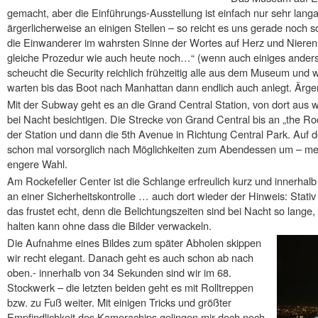
gemacht, aber die Einführungs-Ausstellung ist einfach nur sehr lang
ärgerlicherweise an einigen Stellen – so reicht es uns gerade noch so
die Einwanderer im wahrsten Sinne der Wortes auf Herz und Nieren g
gleiche Prozedur wie auch heute noch…“ (wenn auch einiges anders
scheucht die Security reichlich frühzeitig alle aus dem Museum und
warten bis das Boot nach Manhattan dann endlich auch anlegt. Ärger
Mit der Subway geht es an die Grand Central Station, von dort aus w
bei Nacht besichtigen. Die Strecke von Grand Central bis an „the Roc
der Station und dann die 5th Avenue in Richtung Central Park. Auf
schon mal vorsorglich nach Möglichkeiten zum Abendessen um – me
engere Wahl.
Am Rockefeller Center ist die Schlange erfreulich kurz und innerhal
an einer Sicherheitskontrolle … auch dort wieder der Hinweis: Stati
das frustet echt, denn die Belichtungszeiten sind bei Nacht so lange, 
halten kann ohne dass die Bilder verwackeln.
Die Aufnahme eines Bildes zum später Abholen skippen
wir recht elegant. Danach geht es auch schon ab nach
oben.- innerhalb von 34 Sekunden sind wir im 68.
Stockwerk – die letzten beiden geht es mit Rolltreppen
bzw. zu Fuß weiter. Mit einigen Tricks und größter
Empfindlichkeit des Kamerachips gelingen mir doch noch