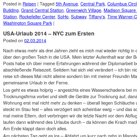
Posted in
Reisen
|
Tagged
5th Avenue
,
Central Park
,
Columbus Circ
Building
,
Grand Central Station
,
Greenwich Village
,
Madison Square
Station
,
Rockefeller Center
,
SoHo
,
Subway
,
Tiffany's
,
Time Warner-C
Washington Square Park
|
USA-Urlaub 2014 – NYC zum Ersten
Posted on
02.03.2014
Nach etwas mehr als drei Jahren zieht es mich mal wieder richtig in
über den großen Teich in die USA. Mein letzter Aufenthalt war der B
Posts habe ich über meine Erfahrungen während der Diplomarbeit be
abschließende Reisezeit. Seitdem hat sich viel verändert – ich bin 
reise ich dieses Mal nicht alleine sondern bin mit meiner Freundin M
gemeinsame Urlaub in der Ferne.
Los geht es etwas holprig – angesichts eines Wasserschadens bei 
Trocknungsfirma vorbei und stellt die Geräte zur Trocknung auf, dana
Wohnung erst mal nicht mehr zu denken – überall liegen Schläuche
steckt im Stau fest – alles verzögert sich scheinbar ewig – und das so
mal meine Eltern, dort verbringen wir die letzte Nacht vor dem Abf
laufen dann während des Urlaubs durch – da können die Krach machen
Am Ende klappt dann doch alles.
Am nächsten Tag geht es los – Abfahrt um kurz nach zehn in Mann