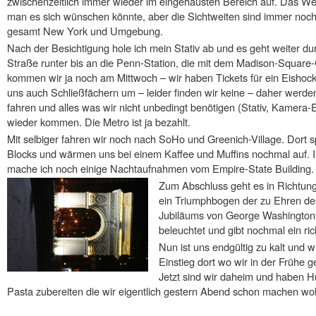
zwischenzeitlich immer wieder im eingehausten Bereich auf. Das Wett
man es sich wünschen könnte, aber die Sichtweiten sind immer noch r
gesamt New York und Umgebung.
Nach der Besichtigung hole ich mein Stativ ab und es geht weiter dur
Straße runter bis an die Penn-Station, die mit dem Madison-Square-G
kommen wir ja noch am Mittwoch – wir haben Tickets für ein Eishock
uns auch Schließfächern um – leider finden wir keine – daher werd
fahren und alles was wir nicht unbedingt benötigen (Stativ, Kamer
wieder kommen. Die Metro ist ja bezahlt.
Mit selbiger fahren wir noch nach SoHo und Greenich-Village. Dort 
Blocks und wärmen uns bei einem Kaffee und Muffins nochmal auf. 
mache ich noch einige Nachtaufnahmen vom Empire-State Building.
Zum Abschluss geht es in Richtung
ein Triumphbogen der zu Ehren des
Jubiläums von George Washington er
beleuchtet und gibt nochmal ein ric
Nun ist uns endgültig zu kalt und 
Einstieg dort wo wir in der Frühe 
Jetzt sind wir daheim und haben H
Pasta zubereiten die wir eigentlich gestern Abend schon machen wol