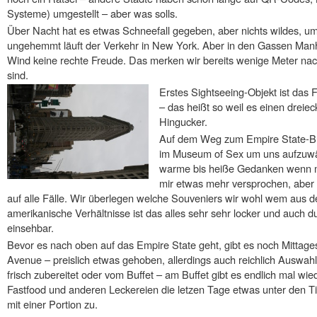
Systeme) umgestellt – aber was solls.
Über Nacht hat es etwas Schneefall gegeben, aber nichts wildes, 
ungehemmt läuft der Verkehr in New York. Aber in den Gassen Manha
Wind keine rechte Freude. Das merken wir bereits wenige Meter na
sind.
Erstes Sightseeing-Objekt ist das 
– das heißt so weil es einen dreie
Hingucker.
Auf dem Weg zum Empire State-Bu
im Museum of Sex um uns aufzuwä
warme bis heiße Gedanken wenn ma
mir etwas mehr versprochen, aber 
auf alle Fälle. Wir überlegen welche Souveniers wir wohl wem aus d
amerikanische Verhältnisse ist das alles sehr sehr locker und auch d
einsehbar.
Bevor es nach oben auf das Empire State geht, gibt es noch Mittage
Avenue – preislich etwas gehoben, allerdings auch reichlich Auswah
frisch zubereitet oder vom Buffet – am Buffet gibt es endlich mal wi
Fastfood und anderen Leckereien die letzen Tage etwas unter den Tisc
mit einer Portion zu.