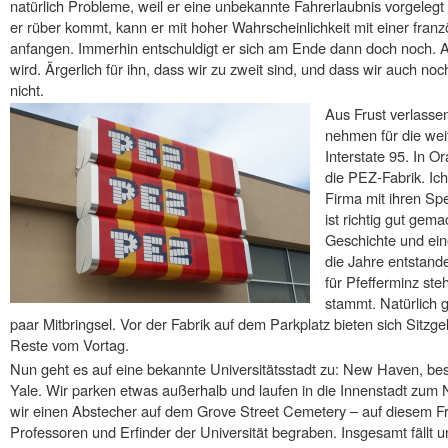
natürlich Probleme, weil er eine unbekannte Fahrerlaubnis vorgeleg
er rüber kommt, kann er mit hoher Wahrscheinlichkeit mit einer fran
anfangen. Immerhin entschuldigt er sich am Ende dann doch noch. A
wird. Ärgerlich für ihn, dass wir zu zweit sind, und dass wir auch no
nicht.
Aus Frust verlasse
nehmen für die wei
Interstate 95. In O
die PEZ-Fabrik. Ich
Firma mit ihren Spe
ist richtig gut gem
Geschichte und ei
die Jahre entstand
für Pfefferminz ste
stammt. Natürlich 
paar Mitbringsel. Vor der Fabrik auf dem Parkplatz bieten sich Sitzge
Reste vom Vortag.
Nun geht es auf eine bekannte Universitätsstadt zu: New Haven, b
Yale. Wir parken etwas außerhalb und laufen in die Innenstadt z
wir einen Abstecher auf dem Grove Street Cemetery – auf diesem Frie
Professoren und Erfinder der Universität begraben. Insgesamt fällt u