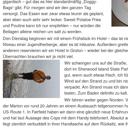
gigantisch – gut das es hier standardmäßig „Doggy-
Bags“ gibt. Für morgen sind wir den ganzen Tag
versorgt. Das Essen war zwar etwas teurer als geplant,
aber eben auch sehr sehr lecker. Sweet Potatoe Fries
und Poutine kann ich nur empfehlen – nur würden die
Beilagen alleine reichen um satt zu werden.
Den Dienstag beginnen wir mit einem Frühstück im Hotel – das ist n
Niveau einer Jugendherberge, aber es ist inklusive. Außerdem greife
anderem reservieren wir ein Hotel in Groton – wieder bei der gleich
Übernachten brauchen wir ja nicht viel.
Wir schwingen uns auf die Straße, e
dort im Sherwood Island State Park
gut, wenn auch etwas frisch. Ich f
Wind auf den Strand zu und bin ni
verpackt. Am Strand muss ich dann
testen. Zum Baden definitiv zu kalt.
Wir fahren weiter gegen Norden. V
der Marion vor rund 20 Jahren an einem Austausch teilgenommen hat
US-Route 1. In Fairfield haben wir dann eine gänzlich neue Erfahrung
und hat laut Aussage des Cops mit dem Handy telefoniert. Absolut a
liegt ziemlich verbuddelt in ihrer Handtasche auf dem Rücksitz, wie 