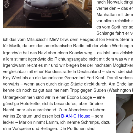
nach Norwalk dirig
vermeiden – das e
Manhattan mit dem 
vor allem reichlich
es vom Sprit her se
Schlange fährt er v
ich das vom Mitsubischi iMieV bzw. dem Peugeout Ion kenne. Sehr 
für Musik, da uns das amerikanische Radio mit der vielen Werbung 
Irgendwie hat das Navi aber einen Knacks weg – es lotst uns zielsich
allem stimmt irgendwie die Richtungsangabe nicht mit dem was wir 
Irgendwann reicht es mir und wir biegen bei der nächsten Möglichkeit
vergleichbar mit einer Bundesstraße in Deutschland – sie windet sic
Key West bis an die kanadische Grenze bei Fort Kent. Damit verlass
vorwärts – wenn auch durch einige Städte direkt durch. Am Ende lan
kenne ich noch zu gut aus meinem Tripp gegen Süden (Washington b
Untergekommen sind wir in einer Econo Lodge – eine
günstige Hotelkette, nichts besonderes, aber für eine
Nacht mehr als ausreichend. Zum Abendessen fahren
wir ins Zentrum und essen bei
B-AN-C House
– sehr
lecker – Marion nimmt Lamm, ich nehme Schrimps, dazu
eine Vorspeise und Beilagen. Die Portionen sind