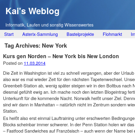
Kai's Weblog
Informatik, Laufen und sonstig Wissenswertes
Main menu
Skip
Start
Asterix-Sammlung
Bastelprojekte
Flohmarkt
I
to
Tag Archives:
New York
content
Kurs gen Norden – New York bis New London
Posted on
11.03.2014
Die Zeit in Washington ist viel zu schnell vergangen, aber der Urlaub 
also war es mal wieder Zeit für den nächsten Tapetenwechsel. Unser
Greenbelt-Station ab, wenig später steigen wir in den Boltbus nach N
diesmal gefühlt ewig an. Ich mache noch den letzten Blogeintrag fe
Unterkunft für die kommende Nacht. Norwalk heißt unser Ziel. Den
sind wir dann in Manhattan – natürlich nicht im Zentrum sondern wie
Station.
Es heißt also erst einmal Lauftraining unter erschwerten Bedingungen
Blocks scheinbar immer schwerer. In der Penn Station holen wir das
– Fastfood Sandwiches auf Französisch – auch wenn der Name bei 