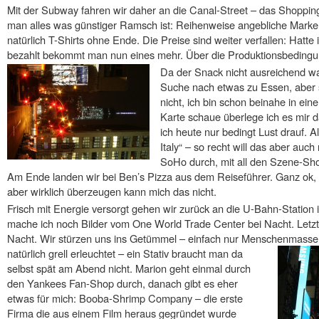
Mit der Subway fahren wir daher an die Canal-Street – das Shopping
man alles was günstiger Ramsch ist: Reihenweise angebliche Marke
natürlich T-Shirts ohne Ende. Die Preise sind weiter verfallen: Hatte
bezahlt bekommt man nun eines mehr. Über die Produktionsbedingu
Da der Snack nicht ausreichend wa
Suche nach etwas zu Essen, aber so
nicht, ich bin schon beinahe in ein
Karte schaue überlege ich es mir 
ich heute nur bedingt Lust drauf. Al
Italy“ – so recht will das aber au
SoHo durch, mit all den Szene-Sho
Am Ende landen wir bei Ben’s Pizza aus dem Reiseführer. Ganz ok, vi
aber wirklich überzeugen kann mich das nicht.
Frisch mit Energie versorgt gehen wir zurück an die U-Bahn-Station
mache ich noch Bilder vom One World Trade Center bei Nacht. Letzt
Nacht. Wir stürzen uns ins Getümmel – einfach nur Menschenmassen 
natürlich grell e
rleuchtet – ein Stativ braucht man da
selbst spät am Abend nicht. Marion geht einmal durch
den Yankees Fan-Shop durch, danach gibt es eher
etwas für mich: Booba-Shrimp Company – die erste
Firma die aus einem Film heraus gegründet wurde