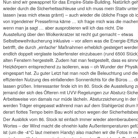
Nun sind wir gewappnet für das Empire-State-Building. Natürlich geh
wieder durch die Sicherheitsschleuse und ich muss mein Stativ unte
lassen (was mich etwas grämt) – auch wieder die übliche Frage ob i
von irgendeiner Pressefirma käme … ich frage mich was die machen
wenn man ja sagt … aber ausprobieren will ich das nicht. Die
Ausstellung über den Wolkenkratzer ist recht gut gemacht – etwas
Selbstbeweihräucherung inklusive – vor allem was die Energie-Effizi
betrifft, die durch „einfache“ Maßnahmen erheblich gesteigert werd
endlich doppelt verglaste Isolierfenster einzubauen (rund 6500 Stück
alten Fenstern hergestellt. Zudem hat man festgestellt, dass es sinnvo
Heizkörpern entsprechend zu isolieren, was – oh Wunder der Phys
eingespart hat. Zu guter Letzt hat man noch die Beleuchtung und die
effizienten Nutzung des einfallenden Sonnenlichts für die Büros … d
lassen grüßen. Interessanter finde ich im 80. Stock die Ausstellu
jemand der sich des Öfteren mit UVV-Regelungen zur Absturz-Sicher
Arbeitsweise von damals nur müde lächeln. Absturzsicherung in der 
werden Träger eingepasst während man auf dem Stahlgerüst drum h
derart flottes Tempo beim Bau wohl schon wegen der Sicherheitsbe
Der Ausblick vom 86. Stock ist einfach immer wieder atemberauben
Wortes – der Wind macht die ohnehin kalte Außentemperaturen gefüh
ist (um die -4°C laut meinem Handy) also machen wir die Fotos in