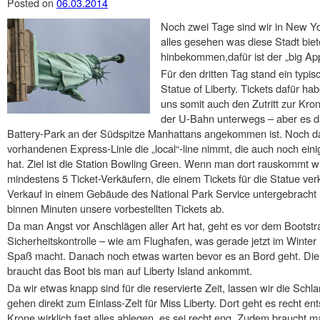
Posted on
06.03.2014
Noch zwei Tage sind wir in New Yo
alles gesehen was diese Stadt bie
hinbekommen,dafür ist der „big App
Für den dritten Tag stand ein typisc
Statue of Liberty. Tickets dafür ha
uns somit auch den Zutritt zur Kron
der U-Bahn unterwegs – aber es d
Battery-Park an der Südspitze Manhattans angekommen ist. Noch da
vorhandenen Express-Linie die „local“-line nimmt, die auch noch ein
hat. Ziel ist die Station Bowling Green. Wenn man dort rauskommt w
mindestens 5 Ticket-Verkäufern, die einem Tickets für die Statue verka
Verkauf in einem Gebäude des National Park Service untergebracht (
binnen Minuten unsere vorbestellten Tickets ab.
Da man Angst vor Anschlägen aller Art hat, geht es vor dem Bootstr
Sicherheitskontrolle – wie am Flughafen, was gerade jetzt im Winter 
Spaß macht. Danach noch etwas warten bevor es an Bord geht. Die Üb
braucht das Boot bis man auf Liberty Island ankommt.
Da wir etwas knapp sind für die reservierte Zeit, lassen wir die Sch
gehen direkt zum Einlass-Zelt für Miss Liberty. Dort geht es recht e
Krone wirklich fast alles ablegen, es sei recht eng. Zudem braucht 