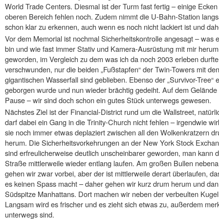
World Trade Centers. Diesmal ist der Turm fast fertig – einige Ecken
oberen Bereich fehlen noch. Zudem nimmt die U-Bahn-Station langsa
schon klar zu erkennen, auch wenn es noch nicht lackiert ist und da
Vor dem Memorial ist nochmal Sicherheitskontrolle angesagt – was ei
bin und wie fast immer Stativ und Kamera-Ausrüstung mit mir herum 
geworden, im Vergleich zu dem was ich da noch 2003 erleben durfte
verschwunden, nur die beiden „Fußstapfen“ der Twin-Towers mit d
gigantischen Wasserfall sind geblieben. Ebenso der „Survivor-Tree
geborgen wurde und nun wieder brächtig gedeiht. Auf dem Gelände
Pause – wir sind doch schon ein gutes Stück unterwegs gewesen.
Nächstes Ziel ist der Financial-District rund um die Wallstreet, natürli
darf dabei ein Gang in die Trinity-Church nicht fehlen – irgendwie wir
sie noch immer etwas deplaziert zwischen all den Wolkenkratzern d
herum. Die Sicherheitsvorkehrungen an der New York Stock Excha
sind erfreulicherweise deutlich unscheinbarer geworden, man kann d
Straße mittlerweile wieder entlang laufen. Am großen Bullen neben
gehen wir zwar vorbei, aber der ist mittlerweile derart überlaufen, da
es keinen Spass macht – daher gehen wir kurz drum herum und dann 
Südspitze Manhattans. Dort machen wir neben der verbeulten Kuge
Langsam wird es frischer und es zieht sich etwas zu, außerdem mer
unterwegs sind.