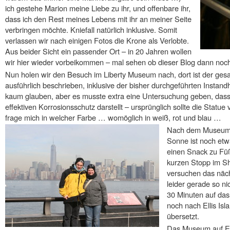
ich gestehe Marion meine Liebe zu ihr, und offenbare ihr,
dass ich den Rest meines Lebens mit ihr an meiner Seite
verbringen möchte. Kniefall natürlich inklusive. Somit
verlassen wir nach einigen Fotos die Krone als Verlobte.
Aus beider Sicht ein passender Ort – in 20 Jahren wollen
wir hier wieder vorbeikommen – mal sehen ob dieser Blog dann noch l
Nun holen wir den Besuch im Liberty Museum nach, dort ist der ge
ausführlich beschrieben, inklusive der bisher durchgeführten Insta
kaum glauben, aber es musste extra eine Untersuchung geben, dass 
effektiven Korrosionsschutz darstellt – ursprünglich sollte die Statu
frage mich in welcher Farbe … womöglich in weiß, rot und blau …
Nach dem Museum i
Sonne ist noch et
einen Snack zu Fü
kurzen Stopp im S
versuchen das näc
leider gerade so n
30 Minuten auf das
noch nach Ellis Is
übersetzt.
Das Museum auf Elli