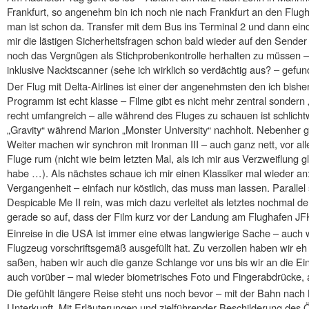
Frankfurt, so angenehm bin ich noch nie nach Frankfurt an den Fl
man ist schon da. Transfer mit dem Bus ins Terminal 2 und dann ein
mir die lästigen Sicherheitsfragen schon bald wieder auf den Send
noch das Vergnügen als Stichprobenkontrolle herhalten zu müssen – 
inklusive Nacktscanner (sehe ich wirklich so verdächtig aus? – gefunde
Der Flug mit Delta-Airlines ist einer der angenehmsten den ich bishe
Programm ist echt klasse – Filme gibt es nicht mehr zentral sondern
recht umfangreich – alle während des Fluges zu schauen ist schlicht
„Gravity“ während Marion „Monster University“ nachholt. Nebenher g
Weiter machen wir synchron mit Ironman III – auch ganz nett, vor all
Fluge rum (nicht wie beim letzten Mal, als ich mir aus Verzweiflung 
habe …). Als nächstes schaue ich mir einen Klassiker mal wieder an: 
Vergangenheit – einfach nur köstlich, das muss man lassen. Parallel
Despicable Me II rein, was mich dazu verleitet als letztes nochmal 
gerade so auf, dass der Film kurz vor der Landung am Flughafen JFK 
Einreise in die USA ist immer eine etwas langwierige Sache – auch
Flugzeug vorschriftsgemäß ausgefüllt hat. Zu verzollen haben wir eh n
saßen, haben wir auch die ganze Schlange vor uns bis wir an die E
auch vorüber – mal wieder biometrisches Foto und Fingerabdrücke,
Die gefühlt längere Reise steht uns noch bevor – mit der Bahn nach
Unterkunft. Mit Erläuterungen und zielführender Beschilderung de