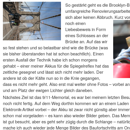
So gestärkt geht es die Brooklyn-Br
umfangreiche Renovierungsarbeite
sich aber keinen Abbruch. Kurz vo
noch einen
Liebesbeweis in Form
eines Schlosses an der
Brücke an. Auf das wir
so fest stehen und so belastbar sind wie die Brücke (was
sie bisher überstanden hat ist schon beachtlich). Einen
ersten Ausfall der Technik habe ich schon morgens
gehabt – einer meiner Akkus für die Spiegelreflex hat das
zeitliche gesegnet und lässt sich nicht mehr laden. Der
andere ist ob der Kälte nun so in die Knie gegangen,
dass es nicht mehr geht. Also erst mal weiter ohne Fotos – vorbei a
und am Platz der ewigen Lichter gleich daneben.
Nächstes Ziel ist das 9/11-Memorial, es war bei meinem letzten Bes
noch nicht fertig. Auf dem Weg dorthin kommen wir an einem Laden 
Elektronik-Artikel vorbei – der Akku ist zwar nicht günstig aber immer
schon mal vorgeladen – es kann also wieder Bilder geben. Das Mem
ist gut besucht, aber es geht sehr zügig durch die Schlange – natürli
mache ich auch wieder jede Menge Bilder des Baufortschritts am O