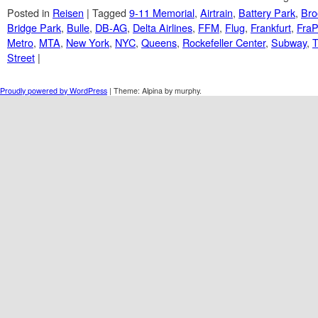
Posted in
Reisen
|
Tagged
9-11 Memorial
,
Airtrain
,
Battery Park
,
Bro
Bridge Park
,
Bulle
,
DB-AG
,
Delta Airlines
,
FFM
,
Flug
,
Frankfurt
,
FraP
Metro
,
MTA
,
New York
,
NYC
,
Queens
,
Rockefeller Center
,
Subway
,
T
Street
|
Post navigation
Proudly powered by WordPress
|
Theme: Alpina by murphy.