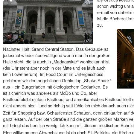
schon wichtig um a
e-mail von daheim 
ist die Bücherei i
zu.
Nächster Halt: Grand Central Station. Das Gebäude ist
jedesmal wieder überwältigend wenn man in der großen
Halle steht, die ja auch in „Madagaskar“ wohlbekannt ist
(die Uhr steht aber noch in der Mitte und es läuft auch
kein Löwe herum). Im Food Court im Untergeschoss
probieren wir den angeblichen Gehimtipp „Shake Shack“
aus – ein Burgerladen mit ökologischem Gedanken. Es
ist sicherlich was anderes als McDo und Co, aber
Fastfood bleibt einfach Fastfood, und amerikanisches Fastfood trieft
nicht anders hier – und so richtig satt fühle ich mich danach auch nic
Zeit für Shopping bzw. Schaufenster-Schauen, denn einkaufen auf d
ganz leisten. Auf der 5ten Straße sind die ganzen großen Marken ve
mir bringt das herzlich wenig, ich kann mit diesem modischen Schni
Eine willkommene Abwechslung ist da doch St. Patricks, die Kirche