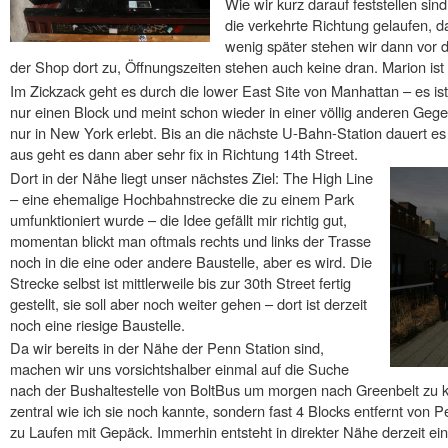
Wie wir kurz darauf feststellen sind
die verkehrte Richtung gelaufen, d
wenig später stehen wir dann vor 
der Shop dort zu, Öffnungszeiten stehen auch keine dran. Marion ist 
Im Zickzack geht es durch die lower East Site von Manhattan – es is
nur einen Block und meint schon wieder in einer völlig anderen Gege
nur in New York erlebt. Bis an die nächste U-Bahn-Station dauert e
aus geht es dann aber sehr fix in Richtung 14th Street.
Dort in der Nähe liegt unser nächstes Ziel: The High Line
– eine ehemalige Hochbahnstrecke die zu einem Park
umfunktioniert wurde – die Idee gefällt mir richtig gut,
momentan blickt man oftmals rechts und links der Trasse
noch in die eine oder andere Baustelle, aber es wird. Die
Strecke selbst ist mittlerweile bis zur 30th Street fertig
gestellt, sie soll aber noch weiter gehen – dort ist derzeit
noch eine riesige Baustelle.
Da wir bereits in der Nähe der Penn Station sind,
machen wir uns vorsichtshalber einmal auf die Suche
nach der Bushaltestelle von BoltBus um morgen nach Greenbelt zu k
zentral wie ich sie noch kannte, sondern fast 4 Blocks entfernt von P
zu Laufen mit Gepäck. Immerhin entsteht in direkter Nähe derzeit e