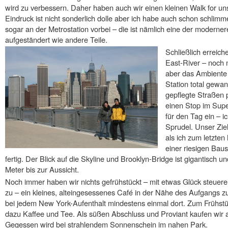
wird zu verbessern. Daher haben auch wir einen kleinen Walk for uns
Eindruck ist nicht sonderlich dolle aber ich habe auch schon schlim
sogar an der Metrostation vorbei – die ist nämlich eine der moderner
aufgeständert wie andere Teile.
Schließlich erreich
East-River – noch 
aber das Ambiente 
Station total gewa
gepflegte Straßen
einen Stop im Sup
für den Tag ein – ic
Sprudel. Unser Ziel
als ich zum letzten
einer riesigen Baust
fertig. Der Blick auf die Skyline und Brooklyn-Bridge ist gigantisch u
Meter bis zur Aussicht.
Noch immer haben wir nichts gefrühstückt – mit etwas Glück steuere i
zu – ein kleines, alteingesessenes Café in der Nähe des Aufgangs zu
bei jedem New York-Aufenthalt mindestens einmal dort. Zum Frühstüc
dazu Kaffee und Tee. Als süßen Abschluss und Proviant kaufen wir 
Gegessen wird bei strahlendem Sonnenschein im nahen Park.