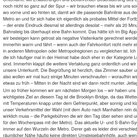
noch nicht so ganz auf der Spur – wir brauchen etwas bis wir uns sow
wo vorne und wo hinten ist, damit wir die passende Bahnlinie aus 
Metro an und für sich habe ich eigentlich als probates Mittel der F
– der erste Eindruck diesmal ist allerdings desolat – mehr als 20 Mi
Bahnsteig bis überhaupt eine Bahn kommt. Das hätte ich im Big App
wir besteigen kann getrost als negative Visitenkarte gerechnet werd
immerhin warm und fährt – wenn auch der Fahrkomfort nicht mehr ei
in anderen Metropolen oder Metropolregionen zu vergleichen ist. Ic
die ich häufiger mal in der Heimat habe doch eher in der Kategorie 
sind. Immerhin klappt die weitere Vertaktung ganz ordentlich und wir
unsere Unterkunft. Die Begrüßung ist herzlich, das Zimmer sauber 
also wollen wir mal kurz einige Minuten verschnaufen – woraufhin w
etwas zu früh – Mitten in der Nacht sind wir dann recht munter. Jetlag
Um so früher kommen wir am nächsten Morgen los – wir haben uns n
wichtigstes Ziel an diesem Tag ist die Brooklyn-Bridge, da das Wetter 
mit Temperaturen knapp unter dem Gefrierpunkt, aber sonnig und kla
unser Verkehrsmittel der Wahl (mit dem Auto nach Manhatten rein d
wirklich muss – die Parkgebühren die wir den Tag über sehen sind u
für den Wochenpass mit der Metro). Das aktuelle U- und S-Bahn-Sy
immer auf den Wurzeln der Metro. Derer gab es leider drei verschied
räumlicher Nähe häufig keine direkten Umsteigebahnhöfe, auch wen