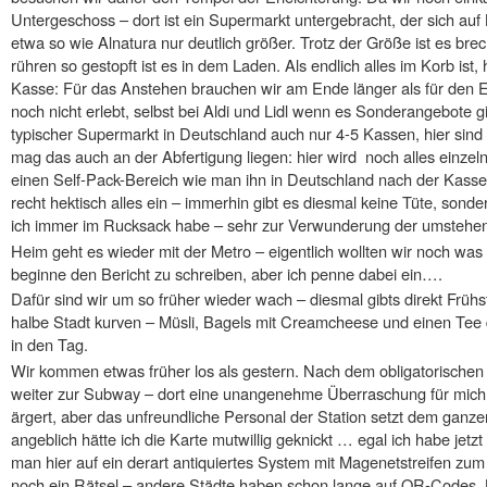
Untergeschoss – dort ist ein Supermarkt untergebracht, der sich auf B
etwa so wie Alnatura nur deutlich größer. Trotz der Größe ist es br
rühren so gestopft ist es in dem Laden. Als endlich alles im Korb ist
Kasse: Für das Anstehen brauchen wir am Ende länger als für den E
noch nicht erlebt, selbst bei Aldi und Lidl wenn es Sonderangebote gi
typischer Supermarkt in Deutschland auch nur 4-5 Kassen, hier sind 
mag das auch an der Abfertigung liegen: hier wird noch alles einze
einen Self-Pack-Bereich wie man ihn in Deutschland nach der Kasse k
recht hektisch alles ein – immerhin gibt es diesmal keine Tüte, sond
ich immer im Rucksack habe – sehr zur Verwunderung der umstehe
Heim geht es wieder mit der Metro – eigentlich wollten wir noch was
beginne den Bericht zu schreiben, aber ich penne dabei ein….
Dafür sind wir um so früher wieder wach – diesmal gibts direkt Frühs
halbe Stadt kurven – Müsli, Bagels mit Creamcheese und einen Tee d
in den Tag.
Wir kommen etwas früher los als gestern. Nach dem obligatorische
weiter zur Subway – dort eine unangenehme Überraschung für mich: 
ärgert, aber das unfreundliche Personal der Station setzt dem gan
angeblich hätte ich die Karte mutwillig geknickt … egal ich habe jetzt
man hier auf ein derart antiquiertes System mit Magenetstreifen zum
noch ein Rätsel – andere Städte haben schon lange auf QR-Codes,