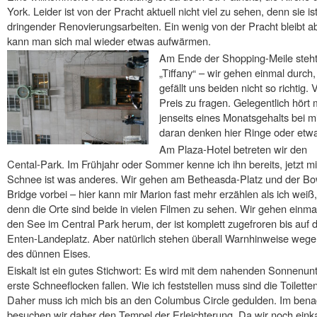
York. Leider ist von der Pracht aktuell nicht viel zu sehen, denn sie i
dringender Renovierungsarbeiten. Ein wenig von der Pracht bleibt a
kann man sich mal wieder etwas aufwärmen.
Am Ende der Shopping-Meile steht 
„Tiffany“ – wir gehen einmal durch
gefällt uns beiden nicht so richtig
Preis zu fragen. Gelegentlich hört m
jenseits eines Monatsgehalts bei m
daran denken hier Ringe oder etwa
Am Plaza-Hotel betreten wir den
Cental-Park. Im Frühjahr oder Sommer kenne ich ihn bereits, jetzt mi
Schnee ist was anderes. Wir gehen am Betheasda-Platz und der B
Bridge vorbei – hier kann mir Marion fast mehr erzählen als ich weiß,
denn die Orte sind beide in vielen Filmen zu sehen. Wir gehen einm
den See im Central Park herum, der ist komplett zugefroren bis auf 
Enten-Landeplatz. Aber natürlich stehen überall Warnhinweise weg
des dünnen Eises.
Eiskalt ist ein gutes Stichwort: Es wird mit dem nahenden Sonnenunt
erste Schneeflocken fallen. Wie ich feststellen muss sind die Toilet
Daher muss ich mich bis an den Columbus Circle gedulden. Im ben
besuchen wir daher den Tempel der Erleichterung. Da wir noch eink