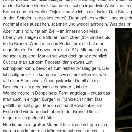
um in die Krone hinein zu kommen – schon irgendwie Wahnsinn. In 
Kamera und ein zweites Objektiv packe ich in die Jacke. Das Stativ
zu den Spinden ist das kostenfrei). Dann geht es weiter – nochmal du
nochmal alles ausziehen, scannen und wieder anrödeln. Was das bringe
Aber nun sind wir ja am Ziel – im Inneren von Miss
Liberty, wir steigen die Stufen nach oben (354 sind es bis
in die Krone). Wenn man das Podest erreicht hat man
ungefähr ein Drittel davon erreicht (192). Mir macht das
weniger aus, aber Marion schwitzt doch ganz ordentlich.
Gut das man auf dem Pedestal dann etwas Luft
schnappen kann, bevor es zum letzten Anstieg geht. Der
ist richtig eng – ich komme mir zwischenzeitlich vor wie
auf einer Atemschutz-Übungsstrecke. Damit die die
Besucher nicht gegenseitig behindern, ist die
Wendeltreppe in Doppelhelix-Form angelegt – etwas das
man auch in einigen Burgen in Frankreich findet. Das
gefällt mir richtig gut. Marion schnauft etwas aber am
Ende sind wir dann doch oben in der Krone. Die ist
enger als ich gedacht hätte.
Nun kommt ein großer Moment für mich (ich frage mich
warum das immer eine Männeraufgabe sein muss …) –