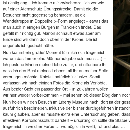
ist richtig eng – ich komme mir zwischenzeitlich vor wie
auf einer Atemschutz-Übungsstrecke. Damit die die
Besucher nicht gegenseitig behindern, ist die
Wendeltreppe in Doppelhelix-Form angelegt – etwas das
man auch in einigen Burgen in Frankreich findet. Das
gefällt mir richtig gut. Marion schnauft etwas aber am
Ende sind wir dann doch oben in der Krone. Die ist
enger als ich gedacht hätte.
Nun kommt ein großer Moment für mich (ich frage mich
warum das immer eine Männeraufgabe sein muss …) –
ich gestehe Marion meine Liebe zu ihr, und offenbare ihr,
dass ich den Rest meines Lebens mit ihr an meiner Seite
verbringen möchte. Kniefall natürlich inklusive. Somit
verlassen wir nach einigen Fotos die Krone als Verlobte.
Aus beider Sicht ein passender Ort – in 20 Jahren wollen
wir hier wieder vorbeikommen – mal sehen ob dieser Blog dann noch l
Nun holen wir den Besuch im Liberty Museum nach, dort ist der ge
ausführlich beschrieben, inklusive der bisher durchgeführten Insta
kaum glauben, aber es musste extra eine Untersuchung geben, dass 
effektiven Korrosionsschutz darstellt – ursprünglich sollte die Statu
frage mich in welcher Farbe … womöglich in weiß, rot und blau …