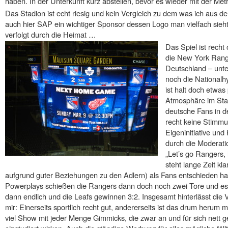
haben. In der Unterkunft kurz abstellen, bevor es wieder mit der Me
Das Stadion ist echt riesig und kein Vergleich zu dem was ich aus 
auch hier SAP ein wichtiger Sponsor dessen Logo man vielfach sieht 
verfolgt durch die Heimat …
Das Spiel ist recht
die New York Ranger
Deutschland – unte
noch die National
ist halt doch etwas 
Atmosphäre im Stad
deutsche Fans in d
recht keine Stimmu
Eigeninitiative und
durch die Moderat
„Let’s go Rangers, l
steht lange Zeit kla
aufgrund guter Beziehungen zu den Adlern) als Fans entschieden h
Powerplays schießen die Rangers dann doch noch zwei Tore und es s
dann endlich und die Leafs gewinnen 3:2. Insgesamt hinterlässt die 
mir: Einerseits sportlich recht gut, andererseits ist das drum herum m
viel Show mit jeder Menge Gimmicks, die zwar an und für sich nett g