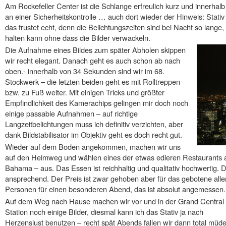
Am Rockefeller Center ist die Schlange erfreulich kurz und innerhal
an einer Sicherheitskontrolle … auch dort wieder der Hinweis: Stati
das frustet echt, denn die Belichtungszeiten sind bei Nacht so lange, 
halten kann ohne dass die Bilder verwackeln.
Die Aufnahme eines Bildes zum später Abholen skippen
wir recht elegant. Danach geht es auch schon ab nach
oben.- innerhalb von 34 Sekunden sind wir im 68.
Stockwerk – die letzten beiden geht es mit Rolltreppen
bzw. zu Fuß weiter. Mit einigen Tricks und größter
Empfindlichkeit des Kamerachips gelingen mir doch noch
einige passable Aufnahmen – auf richtige
Langzeitbelichtungen muss ich definitiv verzichten, aber
dank Bildstabilisator im Objektiv geht es doch recht gut.
Wieder auf dem Boden angekommen, machen wir uns
auf den Heimweg und wählen eines der etwas edleren Restaurants
Bahama – aus. Das Essen ist reichhaltig und qualitativ hochwertig. D
ansprechend. Der Preis ist zwar gehoben aber für das gebotene allem
Personen für einen besonderen Abend, das ist absolut angemessen.
Auf dem Weg nach Hause machen wir vor und in der Grand Central
Station noch einige Bilder, diesmal kann ich das Stativ ja nach
Herzenslust benutzen – recht spät Abends fallen wir dann total müde