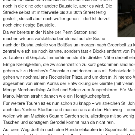
noch in die eine oder andere Baustelle, aber es wird. Die
Strecke selbst ist mittlerweile bis zur 30th Street fertig
gestellt, sie soll aber noch weiter gehen – dort ist derzeit
noch eine riesige Baustelle.
Da wir bereits in der Nähe der Penn Station sind,
machen wir uns vorsichtshalber einmal auf die Suche
nach der Bushaltestelle von BoltBus um morgen nach Greenbelt zu k
zentral wie ich sie noch kannte, sondern fast 4 Blocks entfernt von P
zu Laufen mit Gepäck. Immerhin entsteht in direkter Nähe derzeit e
Einige Kleinigkeiten, die zwischenzeitlich zu kurz gekommen sind ho
gehen wir zu Hershey’s Chocolate und decken uns mit Schokolade i
gehen wir nochmal ans Rockefeller Plaza und um dort in „Nintendo W
abgesehen von einem Abriss der Entwicklung der Geräte (mit vielen t
Menge Merchandising-Artikel und Spiele zum Ausprobieren. Für Mari
Mario. Marion strahlt danach wie ein Honigkuchenpferd.
Für weitere Touren ist es nun schon zu knapp – wir streichen St. Jo
auch das Yankee-Stadium und machen uns auf den Heimweg – denn
wollen wir am Madision Square Garden sein, allerdings mit so wenig
Taschen und sonstigem Gerödel kommt man da nicht rein.
Auf dem Weg dorthin noch eine Runde einkaufen im Supermarkt, da