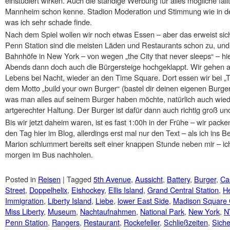
einstudiert wirken. Auch die ständige Werbung für alles mögliche fäl
Mannheim schon kenne. Stadion Moderation und Stimmung wie in de
was ich sehr schade finde.
Nach dem Spiel wollen wir noch etwas Essen – aber das erweist sich 
Penn Station sind die meisten Läden und Restaurants schon zu, und 
Bahnhöfe in New York – von wegen „the City that never sleeps“ – hi
Abends dann doch auch die Bürgersteige hochgeklappt. Wir gehen 
Lebens bei Nacht, wieder an den Time Square. Dort essen wir bei „
dem Motto „build your own Burger“ (bastel dir deinen eigenen Burge
was man alles auf seinem Burger haben möchte, natürlich auch wied
artgerechter Haltung. Der Burger ist dafür dann auch richtig groß un
Bis wir jetzt daheim waren, ist es fast 1:00h in der Frühe – wir pack
den Tag hier im Blog, allerdings erst mal nur den Text – als ich ins Be
Marion schlummert bereits seit einer knappen Stunde neben mir – ic
morgen im Bus nachholen.
Posted in
Reisen
|
Tagged
5th Avenue
,
Aussicht
,
Battery
,
Burger
,
Cas
Street
,
Doppelhelix
,
Eishockey
,
Ellis Island
,
Grand Central Station
,
He
Immigration
,
Liberty Island
,
Liebe
,
lower East Side
,
Madison Square
Miss Liberty
,
Museum
,
Nachtaufnahmen
,
National Park
,
New York
,
N
Penn Station
,
Rangers
,
Restaurant
,
Rockefeller
,
Schließzeiten
,
Siche