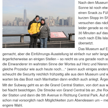
Nach dem Museum i
Sonne ist noch et
einen Snack zu Fü
kurzen Stopp im S
versuchen das näc
leider gerade so n
30 Minuten auf das
noch nach Ellis Is
übersetzt.
Das Museum auf Elli
gemacht, aber die Einführungs-Ausstellung ist einfach nur sehr lang
ärgerlicherweise an einigen Stellen – so reicht es uns gerade noch so
die Einwanderer im wahrsten Sinne der Wortes auf Herz und Nieren g
gleiche Prozedur wie auch heute noch…“ (wenn auch einiges anders
scheucht die Security reichlich frühzeitig alle aus dem Museum und
warten bis das Boot nach Manhattan dann endlich auch anlegt. Ärger
Mit der Subway geht es an die Grand Central Station, von dort aus w
bei Nacht besichtigen. Die Strecke von Grand Central bis an „the Roc
der Station und dann die 5th Avenue in Richtung Central Park. Auf
schon mal vorsorglich nach Möglichkeiten zum Abendessen um – me
engere Wahl.