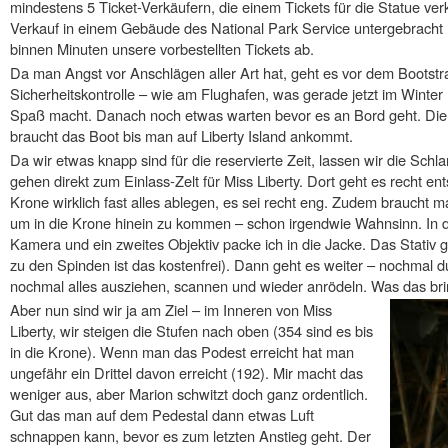
mindestens 5 Ticket-Verkäufern, die einem Tickets für die Statue verka
Verkauf in einem Gebäude des National Park Service untergebracht (
binnen Minuten unsere vorbestellten Tickets ab.
Da man Angst vor Anschlägen aller Art hat, geht es vor dem Bootstr
Sicherheitskontrolle – wie am Flughafen, was gerade jetzt im Winter 
Spaß macht. Danach noch etwas warten bevor es an Bord geht. Die Üb
braucht das Boot bis man auf Liberty Island ankommt.
Da wir etwas knapp sind für die reservierte Zeit, lassen wir die Sch
gehen direkt zum Einlass-Zelt für Miss Liberty. Dort geht es recht e
Krone wirklich fast alles ablegen, es sei recht eng. Zudem braucht 
um in die Krone hinein zu kommen – schon irgendwie Wahnsinn. In 
Kamera und ein zweites Objektiv packe ich in die Jacke. Das Stativ
zu den Spinden ist das kostenfrei). Dann geht es weiter – nochmal du
nochmal alles ausziehen, scannen und wieder anrödeln. Was das bringe
Aber nun sind wir ja am Ziel – im Inneren von Miss
Liberty, wir steigen die Stufen nach oben (354 sind es bis
in die Krone). Wenn man das Podest erreicht hat man
ungefähr ein Drittel davon erreicht (192). Mir macht das
weniger aus, aber Marion schwitzt doch ganz ordentlich.
Gut das man auf dem Pedestal dann etwas Luft
schnappen kann, bevor es zum letzten Anstieg geht. Der