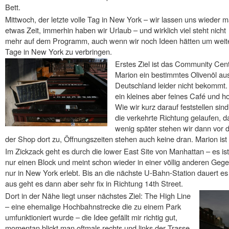
Bett.
Mittwoch, der letzte volle Tag in New York – wir lassen uns wieder m
etwas Zeit, immerhin haben wir Urlaub – und wirklich viel steht nicht
mehr auf dem Programm, auch wenn wir noch Ideen hätten um weit
Tage in New York zu verbringen.
Erstes Ziel ist das Community Cente
Marion ein bestimmtes Olivenöl aus
Deutschland leider nicht bekommt.
ein kleines aber feines Café und h
Wie wir kurz darauf feststellen sind
die verkehrte Richtung gelaufen, d
wenig später stehen wir dann vor 
der Shop dort zu, Öffnungszeiten stehen auch keine dran. Marion ist 
Im Zickzack geht es durch die lower East Site von Manhattan – es is
nur einen Block und meint schon wieder in einer völlig anderen Gege
nur in New York erlebt. Bis an die nächste U-Bahn-Station dauert e
aus geht es dann aber sehr fix in Richtung 14th Street.
Dort in der Nähe liegt unser nächstes Ziel: The High Line
– eine ehemalige Hochbahnstrecke die zu einem Park
umfunktioniert wurde – die Idee gefällt mir richtig gut,
momentan blickt man oftmals rechts und links der Trasse