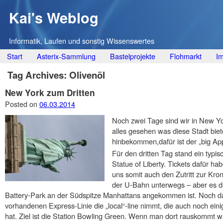
Kai's Weblog
Informatik, Laufen und sonstig Wissenswertes
Main menu
Skip
Start
Asterix-Sammlung
Bastelprojekte
Flohmarkt
I
to
Tag Archives:
Olivenöl
content
New York zum Dritten
Posted on
06.03.2014
Noch zwei Tage sind wir in New Yo
alles gesehen was diese Stadt bie
hinbekommen,dafür ist der „big App
Für den dritten Tag stand ein typisc
Statue of Liberty. Tickets dafür ha
uns somit auch den Zutritt zur Kron
der U-Bahn unterwegs – aber es d
Battery-Park an der Südspitze Manhattans angekommen ist. Noch da
vorhandenen Express-Linie die „local“-line nimmt, die auch noch ein
hat. Ziel ist die Station Bowling Green. Wenn man dort rauskommt w