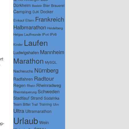
Dürkheim
Bier
Brauerei
Basteln
Camping
Docker
DJK
Frankreich
Einkauf
Eltern
Halbmarathon
Heidelberg
IPv6
Helgas Lauffreunde
IPv4
Laufen
Kinder
Mannheim
Ludwigshafen
rt
Marathon
MySQL
e
Nürnberg
Nachwuchs
Radtour
Radfahren
Regen
Rheinradweg
Rhein
Schweden
Rheintalquerung
Stadtlauf
Strand
Südafrika
Team Bittel
Training
Trail
Ulm
Ultra
Ultramarathon
Urlaub
Wein
op-