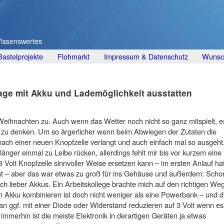
Wissenswertes
Bastelprojekte
Flohmarkt
Impressum & Datenschutz
Wunsch
ge mit Akku und Lademöglichkeit ausstatten
Weihnachten zu. Auch wenn das Wetter noch nicht so ganz mitspielt, e
k zu denken. Um so ärgerlicher wenn beim Abwiegen der Zutaten die
ach einer neuen Knopfzelle verlangt und auch einfach mal so ausgeht
änger einmal zu Leibe rücken, allerdings fehlt mir bis vor kurzem eine
Volt Knopfzelle sinnvoller Weise ersetzen kann – im ersten Anlauf ha
ht – aber das war etwas zu groß für ins Gehäuse und außerdem: Scho
ich lieber Akkus. Ein Arbeitskollege brachte mich auf den richtigen Weg
Akku kombinieren ist doch nicht weniger als eine Powerbank – und d
man ggf. mit einer Diode oder Widerstand reduzieren auf 3 Volt wenn es
immerhin ist die meiste Elektronik in derartigen Geräten ja etwas