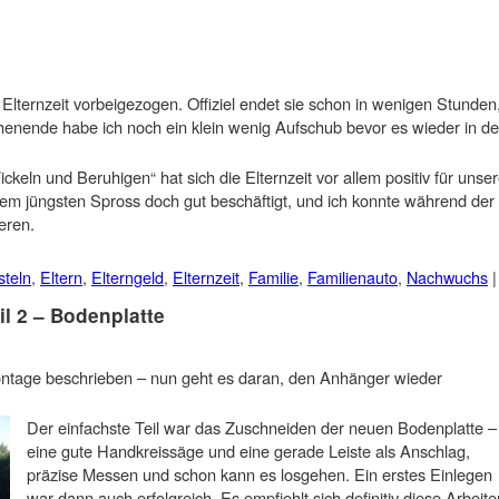
Elternzeit vorbeigezogen. Offiziel endet sie schon in wenigen Stunden
enende habe ich noch ein klein wenig Aufschub bevor es wieder in d
ckeln und Beruhigen“ hat sich die Elternzeit vor allem positiv für unse
 dem jüngsten Spross doch gut beschäftigt, und ich konnte während der
eren.
steln
,
Eltern
,
Elterngeld
,
Elternzeit
,
Familie
,
Familienauto
,
Nachwuchs
|
l 2 – Bodenplatte
ontage beschrieben – nun geht es daran, den Anhänger wieder
Der einfachste Teil war das Zuschneiden der neuen Bodenplatte –
eine gute Handkreissäge und eine gerade Leiste als Anschlag,
präzise Messen und schon kann es losgehen. Ein erstes Einlegen
war dann auch erfolgreich. Es empfiehlt sich definitiv diese Arbeite