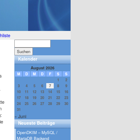
liste
Kalender
August 2026
M
D
M
D
F
S
S
s
1
2
3
4
5
6
7
8
9
.
10
11
12
13
14
15
16
17
18
19
20
21
22
23
tte
24
25
26
27
28
29
30
n
31
:
« Juni
ie
Neueste Beiträge
OpenDKIM – MySQL /
MariaDB Backend