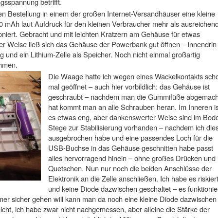
gsspannung betrifft.
en Bestellung in einem der großen Internet-Versandhäuser eine kleine
0 mAh laut Aufdruck für den kleinen Verbraucher mehr als ausreichen
oniert. Gebracht und mit leichten Kratzern am Gehäuse für etwas
r Weise ließ sich das Gehäuse der Powerbank gut öffnen – innendrin
g und ein Lithium-Zelle als Speicher. Noch nicht einmal großartig
ehmen.
Die W
aage hatte ich wegen eines Wackelkontakts sch
mal geöffnet – auch hier vorbildlich: das Gehäuse ist
geschraubt – nachdem man die Gummifüße abgemach
hat kommt man an alle Schrauben heran. Im Inneren is
es etwas eng, aber dankenswerter Weise sind im Bod
Stege zur Stabilisierung vorhanden – nachdem ich die
ausgebrochen habe und eine passendes Loch für die
USB-Buchse in das Gehäuse geschnitten habe passt
alles hervorragend hinein – ohne großes Drücken und
Quetschen. Nun nur noch die beiden Anschlüsse der
Elektronik an die Zelle anschließen. Ich habe es riskier
und keine Diode dazwischen geschaltet – es funktionie
r sicher gehen will kann man da noch eine kleine Diode dazwischen
cht, ich habe zwar nicht nachgemessen, aber alleine die Stärke der