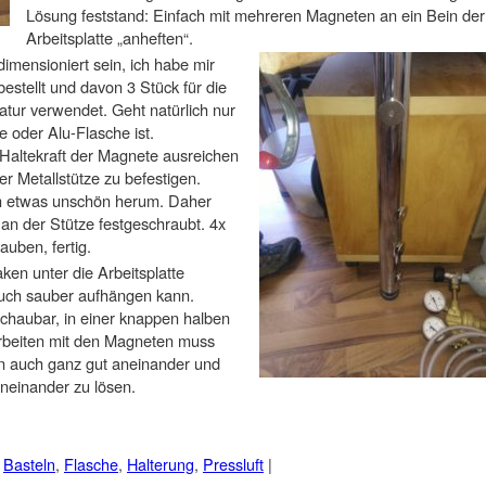
Lösung feststand: Einfach mit mehreren Magneten an ein Bein der
Arbeitsplatte „anheften“.
imensioniert sein, ich habe mir
estellt und davon 3 Stück für die
atur verwendet. Geht natürlich nur
 oder Alu-Flasche ist.
 Haltekraft der Magnete ausreichen
r Metallstütze zu befestigen.
ch etwas unschön herum. Daher
an der Stütze festgeschraubt. 4x
uben, fertig.
ken unter die Arbeitsplatte
uch sauber aufhängen kann.
chaubar, in einer knappen halben
Arbeiten mit den Magneten muss
n auch ganz gut aneinander und
neinander zu lösen.
d
Basteln
,
Flasche
,
Halterung
,
Pressluft
|