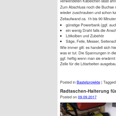
verwendeten Käbelchen lässt ahne
Zum Abschluss noch die Buchse mi
wieder zuschrauben und schon ka
Zeitaufwand ca. 1h bis 90 Minuten
günstige Powerbank (ggf. au
ein wenig Draht falls die Ansc
Lötkolben und Zubehör
Säge, Feile, Messer, Seiten
Wie immer gilt: es handelt sich h
was er tut. Die Spannungen in dies
ggf. heftig wenn man sie erwärmt o
Zelle für die Lötarbeiten ausgebau
Posted in
Bastelprojekte
|
Tagge
Radtaschen-Halterung für
Posted on
09.09.2017