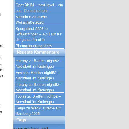
OpenDKIM – next level – ein
paar Domains mehr
d
Marathon deutsche
Weinstraße 2026
Spargellauf 2026 in
Schwetzingen – ein Lauf für
die ganze Familie
on
Rheintalquerung 2026
Neueste Kommentare
t
murphy
zu
Bretten night52 –
t
Nachtlauf im Kraichgau
en
Erwin
zu
Bretten night52 –
se
Nachtlauf im Kraichgau
murphy
zu
Bretten night52 –
Nachtlauf im Kraichgau
Tobias
zu
Bretten night52 –
Nachtlauf im Kraichgau
t
Helga
zu
Weltkulturerbelauf
rt
Bamberg 2025
Tags
Bad
Anhänger
42.195