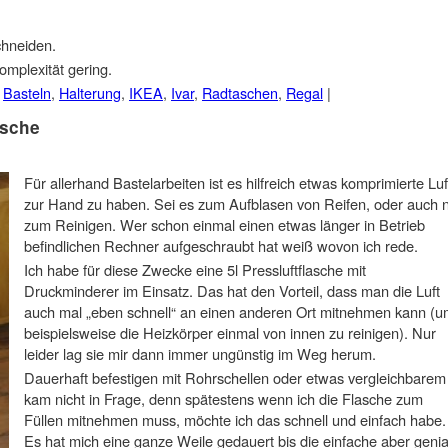
chneiden.
omplexität gering.
d
Basteln
,
Halterung
,
IKEA
,
Ivar
,
Radtaschen
,
Regal
|
asche
Für allerhand Bastelarbeiten ist es hilfreich etwas komprimierte Luf
zur Hand zu haben. Sei es zum Aufblasen von Reifen, oder auch 
zum Reinigen. Wer schon einmal einen etwas länger in Betrieb
befindlichen Rechner aufgeschraubt hat weiß wovon ich rede.
Ich habe für diese Zwecke eine 5l Pressluftflasche mit
Druckminderer im Einsatz. Das hat den Vorteil, dass man die Luft
auch mal „eben schnell“ an einen anderen Ort mitnehmen kann (u
beispielsweise die Heizkörper einmal von innen zu reinigen). Nur
leider lag sie mir dann immer ungünstig im Weg herum.
Dauerhaft befestigen mit Rohrschellen oder etwas vergleichbarem
kam nicht in Frage, denn spätestens wenn ich die Flasche zum
Füllen mitnehmen muss, möchte ich das schnell und einfach habe.
Es hat mich eine ganze Weile gedauert bis die einfache aber genia