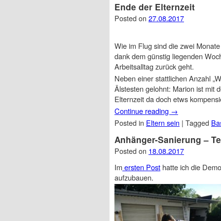
Ende der Elternzeit
Posted on
27.08.2017
Wie im Flug sind die zwei Monate 
dank dem günstig liegenden Woch
Arbeitsalltag zurück geht.
Neben einer stattlichen Anzahl „Wi
Älstesten gelohnt: Marion ist mit
Elternzeit da doch etws kompensi
Continue reading
→
Posted in
Eltern sein
|
Tagged
Ba
Anhänger-Sanierung – Tei
Posted on
18.08.2017
Im
ersten Post
hatte ich die Dem
aufzubauen.