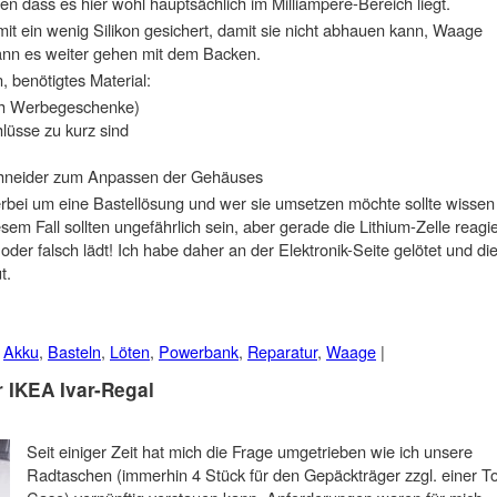
n dass es hier wohl hauptsächlich im Milliampere-Bereich liegt.
t ein wenig Silikon gesichert, damit sie nicht abhauen kann, Waage
nn es weiter gehen mit dem Backen.
, benötigtes Material:
ch Werbegeschenke)
hlüsse zu kurz sind
schneider zum Anpassen der Gehäuses
ierbei um eine Bastellösung und wer sie umsetzen möchte sollte wissen
em Fall sollten ungefährlich sein, aber gerade die Lithium-Zelle reagie
der falsch lädt! Ich habe daher an der Elektronik-Seite gelötet und di
t.
d
Akku
,
Basteln
,
Löten
,
Powerbank
,
Reparatur
,
Waage
|
 IKEA Ivar-Regal
Seit einiger Zeit hat mich die Frage umgetrieben wie ich unsere
Radtaschen (immerhin 4 Stück für den Gepäckträger zzgl. einer T