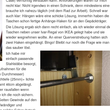
Case) vernünftig verstauen kann. Anforderungen waren für mich
recht klar: Nicht irgendwo in einen Schrank, denn mindestens eine
brauche ich nahezu täglich (mit dem Rad zur Arbeit). Schnell war
auch klar: Hängen wäre eine schicke Lösung, immerhin haben die
Taschen schon fertige Anhänge-Haken für an den Gepäckträger.
Die Lösung ergab sich dann recht einfach, als ich wieder einmal di
Taschen neben unser Ivar-Regal von IKEA gelegt habe und sie
wieder wegnehmen wollte. An einer Querverstrebung hatten sich
zwei Haken eingehängt. Bingo! Bleibt nur noch die Frage wie man
das sauber löst.
Ich habe mir
einfach passende
Stahlstäbe besorgt,
ufnahmen für die
mm Durchmesser)
chtiefe (25mm)+ lichte
samt 46cm abgelängt.
der rausfallen wenn
ich die noch sichern.
Seiten Gewinde auf den
ufwändiger und
in solider Schraubstock