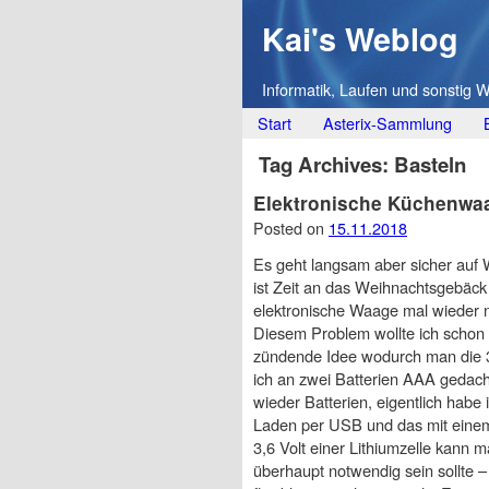
Kai's Weblog
Informatik, Laufen und sonstig 
Main menu
Skip
Start
Asterix-Sammlung
to
Tag Archives:
Basteln
content
Elektronische Küchenwaa
Posted on
15.11.2018
Es geht langsam aber sicher auf 
ist Zeit an das Weihnachtsgebäc
elektronische Waage mal wieder n
Diesem Problem wollte ich schon l
zündende Idee wodurch man die 3 
ich an zwei Batterien AAA gedac
wieder Batterien, eigentlich habe 
Laden per USB und das mit einem 
3,6 Volt einer Lithiumzelle kann 
überhaupt notwendig sein sollte – 