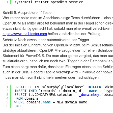
1
systemctl restart opendkim.service
Schritt 5: Ausprobieren / Testen
Wie immer sollte man im Anschluss einige Tests durchführen – also e
OpenDKIM als Milter arbeitet bekommt man in der Regel schon direkt
etwas nicht richtig gemacht hat, sobald man eine e-mail verschicken
https://www.mail-tester.com
helfen zusätzlich bei der Prüfung.
Schritt 6: Noch etwas mehr automatisieren per Trigger
Bei der initialen Einrichtung von OpenDKIM bzw. beim Schlüsselt
Einträge aktualisieren. OpenDKIM erzeugt leider nur einen Schnippse
Statement für PowerDNS. Da man aber gerne vergisst, das man au
zu aktualisieren, habe ich mir noch zwei Trigger in der Datenbank an
Zum einen sorgt man dafür, dass beim Eintragen eines neuen Schlüss
auch in der DNS-Record Tabelle verewigt wird – inklusive der notw
muss man sich somit nicht mehr merken oder nachschlagen:
1
CREATE
DEFINER=`murphy`@`localhost` 
TRIGGER
`dki
2
INSERT
INTO
`records` (`domain_id`, `
name
`, `typ
3
SELECT
id,CONCAT(NEW.selector,
'._domainkey.'
,dom
4
FROM
domains 
5
WHERE
domains.
name
= NEW.domain_name;
6
END