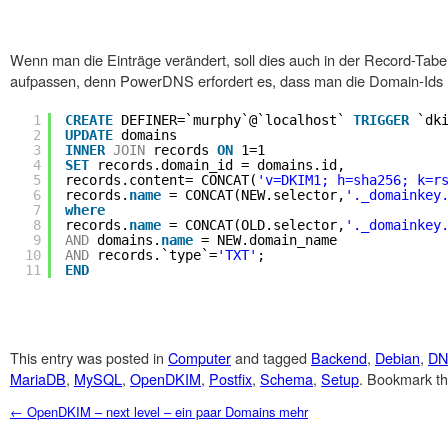
Wenn man die Einträge verändert, soll dies auch in der Record-Tab
aufpassen, denn PowerDNS erfordert es, dass man die Domain-Ids (F
1
CREATE
DEFINER=`murphy`@`localhost` 
TRIGGER
`dk
2
UPDATE
domains
3
INNER
JOIN
records 
ON
1=1
4
SET
records.domain_id = domains.id,
5
records.content= CONCAT(
'v=DKIM1; h=sha256; k=r
6
records.
name
= CONCAT(NEW.selector,
'._domainkey
7
where
8
records.
name
= CONCAT(OLD.selector,
'._domainkey
9
AND
domains.
name
= NEW.domain_name
10
AND
records.`type`=
'TXT'
;
11
END
This entry was posted in
Computer
and tagged
Backend
,
Debian
,
DN
MariaDB
,
MySQL
,
OpenDKIM
,
Postfix
,
Schema
,
Setup
. Bookmark t
Post navigation
←
OpenDKIM – next level – ein paar Domains mehr