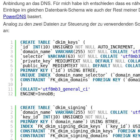
Anbindung an das DNS. Für mich habe ich entschieden dass es näh
Einträge im gleichen Datenbank-Schema wie auch der Rest meiner 
PowerDNS
basiert.
Analog zu den zwei Dateien zur Steuerung der zu verwendenden Sch
an:
1
CREATE
TABLE
`dkim_keys` (
2
`id` 
INT
(10) UNSIGNED 
NOT
NULL
AUTO_INCREMENT,
3
`domain_name` 
VARCHAR
(255) 
NOT
NULL
COLLATE
'ut
4
`selector` 
VARCHAR
(63) 
NOT
NULL
COLLATE
'utf8mb
5
`private_key` MEDIUMTEXT 
NULL
DEFAULT
NULL
COLL
6
`public_key` MEDIUMTEXT 
NULL
DEFAULT
NULL
COLLA
7
PRIMARY
KEY
(`id`) USING BTREE,
8
UNIQUE
INDEX
`domain_name_selector` (`domain_na
9
CONSTRAINT
`FK_dkim_domains` 
FOREIGN
KEY
(`doma
10
)
11
COLLATE
=
'utf8mb3_general_ci'
12
ENGINE=InnoDB;
1
CREATE
TABLE
`dkim_signing` (
2
`domain_name` 
VARCHAR
(255) 
NOT
NULL
COLLATE
'ut
3
`key_id` 
INT
(10) UNSIGNED 
NOT
NULL
,
4
PRIMARY
KEY
(`domain_name`) USING BTREE,
5
INDEX
`FK_dkim_signing_dkim_keys` (`key_id`) US
6
CONSTRAINT
`FK_dkim_signing_dkim_keys` 
FOREIGN
7
CONSTRAINT
`FK_dkim_signing_domains` 
FOREIGN
KE