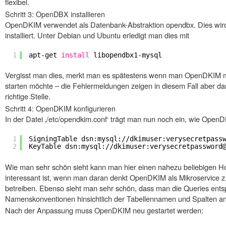
flexibel.
Schritt 3: OpenDBX installieren
OpenDKIM verwendet als Datenbank-Abstraktion opendbx. Dies wird 
installiert. Unter Debian und Ubuntu erledigt man dies mit
1
apt-get 
install
libopendbx1-mysql
Vergisst man dies, merkt man es spätestens wenn man OpenDKIM mi
starten möchte – die Fehlermeldungen zeigen in diesem Fall aber da
richtige Stelle.
Schritt 4: OpenDKIM konfigurieren
In der Datei ‚/etc/opendkim.conf‘ trägt man nun noch ein, wie OpenDK
1
SigningTable dsn:mysql://dkimuser:verysecretpass
2
KeyTable dsn:mysql://dkimuser:verysecretpassword
Wie man sehr schön sieht kann man hier einen nahezu beliebigen Ho
interessant ist, wenn man daran denkt OpenDKIM als Mikroservice z
betreiben. Ebenso sieht man sehr schön, dass man die Queries ent
Namenskonventionen hinsichtlich der Tabellennamen und Spalten a
Nach der Anpassung muss OpenDKIM neu gestartet werden: