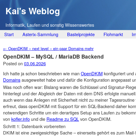
Kai's Weblog
Informatik, Laufen und sonstig Wissenswertes
Main menu
Skip
Start
Asterix-Sammlung
Bastelprojekte
Flohmarkt
I
to
Post navigation
←
OpenDKIM – next level – ein paar Domains mehr
content
OpenDKIM – MySQL / MariaDB Backend
Posted on
03.06.2026
Ich hatte ja schon beschrieben wie man
OpenDKIM
konfiguriert und 
Domains
ausgeweitet habe und dafür die Konfiguration angepasst u
Was noch offen war: Bislang waren die Schlüssel und Signatur-Rege
hinterlegt und der Abgleich der Daten mit dem DNS erfolgte manuell
auch wenn das Anlegen mit Sicherheit nicht zu meiner Tagesroutine
erfreut, dass openDKIM mit Support für ein SQL-Backend daher komm
notwendigen Schritte um ein derartiges Setup ans Laufen zu bekommen
von
kofler.info
und die
Readme zu SQL
von OpenDKIM.
Schritt 1: Datenbank vorbereiten
DKIM ist eine zweigesichtige Sache – einerseits gehört es zum Mail-S