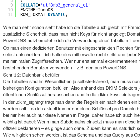
8
)
9
COLLATE
=
'utf8mb3_general_ci'
10
ENGINE=InnoDB
11
ROW_FORMAT=
DYNAMIC
;
Wie man sehr schön sieht habe ich die Tabelle auch gleich mit Fremd
zusätzliche Sicherheit, dass man nicht Keys für nicht angelegt Doma
PowerDNS nutzt empfehle ich die Verwendung einer Tabelle mit d
Ob man einen dedizierten Benutzer mit eingeschränkten Rechten fü
selbst entscheiden – ich halte dies mittlerweile recht strikt und jed
mit minimalen Zugriffsrechten. Wer nur erst einmal experimentieren 
bestehenden Benutzer verwenden – z.B. den aus PowerDNS.
Schritt 2: Datenbank befüllen
Die Tabellen sind im Wesentlichen ja selbsterklärend, man muss nu
bisherigen Konfiguration befüllen: Also anhand des DKIM Selektors 
öffentlichen Schlüssel heraussuchen und in die ‚dkim_keys‘ eintragen
In der ‚dkim_signing‘ trägt man dann die Regeln ein nach denen ein
werden soll – da ich aktuell immer nur einen Schlüssel pro Doma
bei mir hier auch nur diese Namen in Frage, daher habe ich auch hie
wichtig ist dabei: Wenn man Subdomains einsetzt muss man diese 
offiziell deklarieren – es ginge auch ohne. Zudem kann es natürlich
Wie wir gleich sehen werden, ist das Schema und das Query aus Op