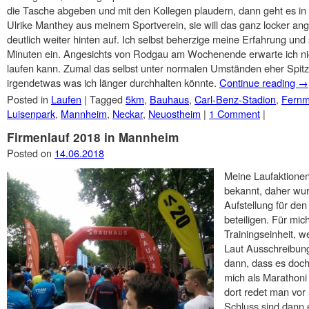
die Tasche abgeben und mit den Kollegen plaudern, dann geht es in d
Ulrike Manthey aus meinem Sportverein, sie will das ganz locker ang
deutlich weiter hinten auf. Ich selbst beherzige meine Erfahrung und
Minuten ein. Angesichts von Rodgau am Wochenende erwarte ich nic
laufen kann. Zumal das selbst unter normalen Umständen eher Spitze
irgendetwas was ich länger durchhalten könnte.
Continue reading
→
Posted in
Laufen
|
Tagged
5km
,
Bauhaus
,
Carl-Benz-Stadion
,
Fernm
Luisenpark
,
Mannheim
,
Neckar
,
Neuostheim
|
1 Comment
|
Firmenlauf 2018 in Mannheim
Posted on
14.06.2018
Meine Laufaktionen
bekannt, daher wur
Aufstellung für de
beteiligen. Für mic
Trainingseinheit, 
Laut Ausschreibung
dann, dass es doc
mich als Marathoni
dort redet man vor
Schluss sind dann