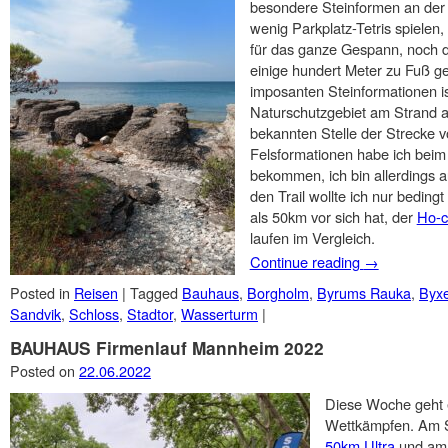
besondere Steinformen an der K
wenig Parkplatz-Tetris spielen,
für das ganze Gespann, noch d
einige hundert Meter zu Fuß g
imposanten Steinformationen i
Naturschutzgebiet am Strand 
bekannten Stelle der Strecke 
Felsformationen habe ich beim 
bekommen, ich bin allerdings a
den Trail wollte ich nur bedin
als 50km vor sich hat, der
Ho-c
laufen im Vergleich.
Continue reading
→
Posted in
Reisen
|
Tagged
Bauhaus
,
Borgholm
,
Byrums Rauka
,
Byxe
Sandvik
,
Schloss
,
Stadtor
,
Wasserturm
|
BAUHAUS Firmenlauf Mannheim 2022
Posted on
22.06.2022
Diese Woche geht e
Wettkämpfen. Am S
50km Ultra
und am 