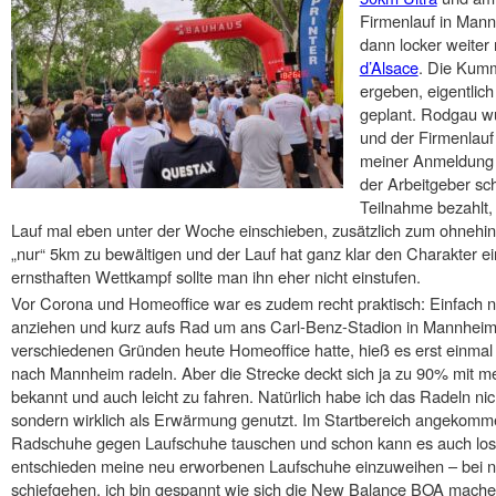
Firmenlauf in Man
dann locker weite
d’Alsace
. Die Kummu
ergeben, eigentlich
geplant. Rodgau w
und der Firmenlauf
meiner Anmeldung 
der Arbeitgeber sc
Teilnahme bezahlt
Lauf mal eben unter der Woche einschieben, zusätzlich zum ohnehin 
„nur“ 5km zu bewältigen und der Lauf hat ganz klar den Charakter e
ernsthaften Wettkampf sollte man ihn eher nicht einstufen.
Vor Corona und Homeoffice war es zudem recht praktisch: Einfach n
anziehen und kurz aufs Rad um ans Carl-Benz-Stadion in Mannheim
verschiedenen Gründen heute Homeoffice hatte, hieß es erst einm
nach Mannheim radeln. Aber die Strecke deckt sich ja zu 90% mit mei
bekannt und auch leicht zu fahren. Natürlich habe ich das Radeln ni
sondern wirklich als Erwärmung genutzt. Im Startbereich angekomm
Radschuhe gegen Laufschuhe tauschen und schon kann es auch los
entschieden meine neu erworbenen Laufschuhe einzuweihen – bei nu
schiefgehen, ich bin gespannt wie sich die New Balance BOA mache