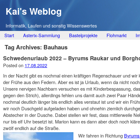
Kai's Weblog
Informatik, Laufen und sonstig Wissenswertes
Main menu
Skip
Start
Asterix-Sammlung
Bastelprojekte
Flohmarkt
I
to
Tag Archives:
Bauhaus
content
Schwedenurlaub 2022 – Byrums Raukar und Borgho
Posted on
17.08.2022
In der Nacht gibt es nochmal einen kräftigen Regenschauer und wir
der Frühe aus den Federn. Aber es ist ja Urlaub, wenn da nicht no
Unsere nervigen Nachbarn versuchen es mit Kinderbespassung, das 
gegen den Strich), allerdings fehlen uns damit auch zwei Paar Händ
nochmal deutlich länger bis endlich alles verstaut ist und wir ein 
wir noch Duschgeld aufgeladen haben und ohnehin ziemlich durchge
Abstecher in der Dusche. Dabei stellen wir fest, dass mittlerweile N
nur bis elf Uhr besetzt ist. Marion kann es dann aber doch noch kl
zwölf endlich auf die Straße.
Wir fahren in Richtung
Byrums