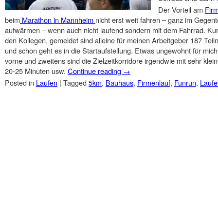
Der Vorteil am
Fir
beim
Marathon in Mannheim
nicht erst weit fahren – ganz im Gegent
aufwärmen – wenn auch nicht laufend sondern mit dem Fahrrad. Kurz 
den Kollegen, gemeldet sind alleine für meinen Arbeitgeber 187 Teil
und schon geht es in die Startaufstellung. Etwas ungewohnt für mich 
vorne und zweitens sind die Zielzeitkorridore irgendwie mit sehr kle
20-25 Minuten usw.
Continue reading
→
Posted in
Laufen
|
Tagged
5km
,
Bauhaus
,
Firmenlauf
,
Funrun
,
Laufe
Post navigation