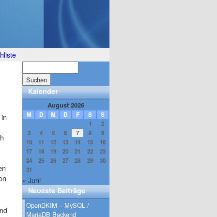
liste
Kalender
August 2026
M
D
M
D
F
S
S
 in
1
2
3
4
5
6
7
8
9
ch
10
11
12
13
14
15
16
17
18
19
20
21
22
23
24
25
26
27
28
29
30
en
31
ion
« Juni
Neueste Beiträge
OpenDKIM – MySQL /
ind
MariaDB Backend