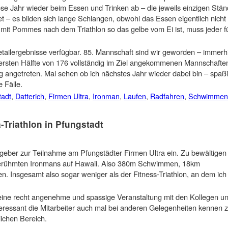
ese Jahr wieder beim Essen und Trinken ab – die jeweils einzigen Stä
et – es bilden sich lange Schlangen, obwohl das Essen eigentlich nicht
 mit Pommes nach dem Triathlon so das gelbe vom Ei ist, muss jeder f
etailergebnisse verfügbar. 85. Mannschaft sind wir geworden – immerh
ersten Hälfte von 176 vollständig im Ziel angekommenen Mannschafte
lig angetreten. Mal sehen ob ich nächstes Jahr wieder dabei bin – spaß
e Fälle.
adt
,
Datterich
,
Firmen Ultra
,
Ironman
,
Laufen
,
Radfahren
,
Schwimmen
-Triathlon in Pfungstadt
tgeber zur Teilnahme am Pfungstädter Firmen Ultra ein. Zu bewältigen 
 berühmten Ironmans auf Hawaii. Also 380m Schwimmen, 18km
n. Insgesamt also sogar weniger als der Fitness-Triathlon, an dem ich 
eine recht angenehme und spassige Veranstaltung mit den Kollegen u
teressant die Mitarbeiter auch mal bei anderen Gelegenheiten kennen 
lichen Bereich.