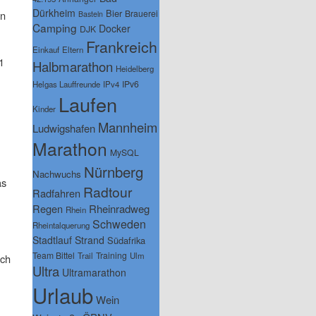
Dürkheim
Bier
Brauerei
en
Basteln
Camping
Docker
DJK
Frankreich
Einkauf
Eltern
1
Halbmarathon
Heidelberg
IPv6
Helgas Lauffreunde
IPv4
Laufen
Kinder
Mannheim
Ludwigshafen
Marathon
MySQL
Nürnberg
Nachwuchs
as
Radtour
Radfahren
Regen
Rheinradweg
Rhein
Schweden
Rheintalquerung
Stadtlauf
Strand
Südafrika
Team Bittel
Training
Trail
Ulm
och
Ultra
Ultramarathon
Urlaub
Wein