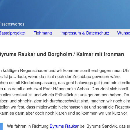
Wissenswertes
Bastelprojekte
Flohmarkt
Impressum & Datenschutz
Wunsch
yrums Raukar und Borgholm / Kalmar mit Ironman
en kräftigen Regenschauer und wir kommen somit erst gegen neun Uhr
s ist ja Urlaub, wenn da nicht noch der Zeltabbau gewesen wäre.
hen es mit Kinderbespassung, das geht halbwegs gut (und mir ziemli
hlen uns damit auch zwei Paar Hände beim Abbau. Das zieht sich somit
ch alles verstaut ist und wir ein Frühstück zu uns genommen haben. Da
aben und ohnehin ziemlich durchgeschwitzt sind, machen wir noch ein
ellen wir fest, dass mittlerweile Nebensaison ist und somit die Rezept
on kann es dann aber doch noch klären und so kommen wir um kurz vor
Wir fahren in Richtung
Byrums Raukar
bei Byrums Sandvik, das s