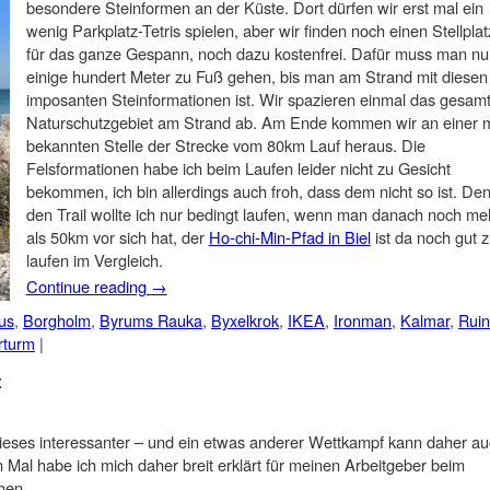
besondere Steinformen an der Küste. Dort dürfen wir erst mal ein
wenig Parkplatz-Tetris spielen, aber wir finden noch einen Stellplat
für das ganze Gespann, noch dazu kostenfrei. Dafür muss man nu
einige hundert Meter zu Fuß gehen, bis man am Strand mit diesen
imposanten Steinformationen ist. Wir spazieren einmal das gesam
Naturschutzgebiet am Strand ab. Am Ende kommen wir an einer m
bekannten Stelle der Strecke vom 80km Lauf heraus. Die
Felsformationen habe ich beim Laufen leider nicht zu Gesicht
bekommen, ich bin allerdings auch froh, dass dem nicht so ist. De
den Trail wollte ich nur bedingt laufen, wenn man danach noch me
als 50km vor sich hat, der
Ho-chi-Min-Pfad in Biel
ist da noch gut 
laufen im Vergleich.
Continue reading
→
us
,
Borgholm
,
Byrums Rauka
,
Byxelkrok
,
IKEA
,
Ironman
,
Kalmar
,
Rui
rturm
|
t
ieses interessanter – und ein etwas anderer Wettkampf kann daher a
n Mal habe ich mich daher breit erklärt für meinen Arbeitgeber beim
hen.