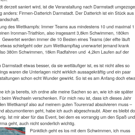
derzeit saniert wird, ist die Veranstaltung nach Darmstadt umgezog
ig anders: Firmen-Datterich Darmstadt. Der Datterich ist ein Stück aus
landschaft.
teilung des Wettkampfs: Immer Teams aus mindestens 10 und maximal 1
einen Ironman-Triathlon, also insgesamt 3,8km Schwimmen, 180km
Gewertet werden immer die 10 Besten eines Teams (der elfte läuft
ls etwas schiefgeht oder zum Wettkampftag unerwartet jemand krank
n also 380m Schwimmen, 18km Radfahren und 4,2km Laufen auf der
 Darmstadt etwas besser, da sie weitläufiger ist, es ist nicht alles so
dings waren die Unterlagen nicht wirklich aussagekräftig und ein paar
staltungen schon echt Wunder gewirkt. So ist es am Anfang doch etw
ch ja bereits, ich ordne alle meine Sachen so an, wie ich sie später
 beim Wechseln verschenken. Für mich neu ist, dass ich dieses Jahr
den Wettkampf also auf meinem guten Tourenrad absolvieren muss –
nd abzumontieren geht, habe ich auch abgeschraubt. Aber es bleibt d
brig. Ist mir aber für das Event, bei dem es vorrangig um den Spaß und
rma geht, auch nicht sonderlich wichtig.
Pünktlich geht es los mit dem Schwimmen, ich muss