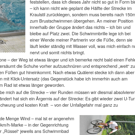
feststellen, dass ich dieses Jahr nicht so gut in Form bi
– ich kann nicht wie geplant die Hälfte der Strecke im
Kraulstil zurücklegen, sondern muss bereits nach 150
zum Brustschwimmen übergehen. An meiner Position
innerhalb der Gruppe ändert das nichts – ich bin und
bleibe auf Platz zwei. Die Schwimmbrille lege ich bei
einer Wende meiner Partnerin vor die Füße, denn sie
läuft leider ständig mit Wasser voll, was mich einfach n
nervt und somit nichts bringt.
e – der Weg ist etwas länger und ich bemerke recht bald einen Fehl
 versäumt die Schuhe vorher aufzuschnüren und entsprechend „weit“ zu
n Füßen gut hineinkommt. Nach etwas Quälerei stecke ich dann aber
n mit Klick-Untersatz (das Gegenstück habe ich immerhin auch am
m Rad ist etwas länger geworden.
e mich auf die Strecke – vier Runden müssen wir diesmal absolviere
rändert hat sich ein Ärgernis auf der Strecke: Es gibt wieder zwei U-Tu
chwung und kosten Kraft – von der Unfallgefahr mal ganz zu
jede Menge Wind – mal ist er angenehm
0km/h-Marke – in der Gegenrichtung
er „Rüssel“ jeweils ans Schwimmbad