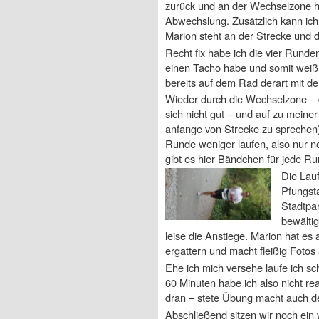
zurück und an der Wechselzone ha
Abwechslung. Zusätzlich kann ich
Marion steht an der Strecke und 
Recht fix habe ich die vier Runden
einen Tacho habe und somit weiß w
bereits auf dem Rad derart mit de
Wieder durch die Wechselzone – 
sich nicht gut – und auf zu meiner
anfange von Strecke zu sprechen)
Runde weniger laufen, also nur n
gibt es hier Bändchen für jede Ru
Die Lauf
Pfungsta
Stadtpar
bewältig
leise die Anstiege. Marion hat es
ergattern und macht fleißig Fotos
Ehe ich mich versehe laufe ich s
60 Minuten habe ich also nicht re
dran – stete Übung macht auch d
Abschließend sitzen wir noch ei