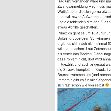
Rad um) vorhanden wäre und man 
Zwangsanmeldung – so muss man 
Wettkämpfer die sich gerne etwas
und evtl. etwas Aufwärmen – sin
und die fehlenden direkten Zugä
etwas Abhilfe geschaffen.
Pünktlich geht es um 10:45 für un
Spitzengruppe beim Schwimmen geh
ergibt es sich nach nicht einmal
will man machen. Laut Zeitmessun
als erster das Becken. Dabei nage
das Problem nicht, dort wird anh
mitgezählt und auch angesagt wann
die Strecke komplett im Kraulstil
Brustschwimmen um (und rechne da
Immerhin gibt es für mich angene
sich fast schon wie von selbst