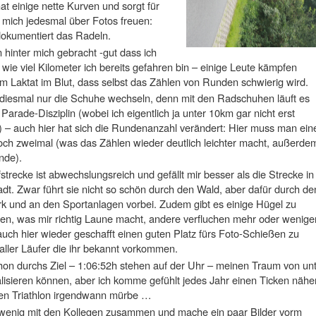
t einige nette Kurven und sorgt für
 mich jedesmal über Fotos freuen:
dokumentiert das Radeln.
 hinter mich gebracht -gut dass ich
ie viel Kilometer ich bereits gefahren bin – einige Leute kämpfen
m Laktat im Blut, dass selbst das Zählen von Runden schwierig wird.
diesmal nur die Schuhe wechseln, denn mit den Radschuhen läuft es
 Parade-Disziplin (wobei ich eigentlich ja unter 10km gar nicht erst
 – auch hier hat sich die Rundenanzahl verändert: Hier muss man ein
och zweimal (was das Zählen wieder deutlich leichter macht, außerde
nde).
strecke ist abwechslungsreich und gefällt mir besser als die Strecke in
dt. Zwar führt sie nicht so schön durch den Wald, aber dafür durch de
k und an den Sportanlagen vorbei. Zudem gibt es einige Hügel zu
en, was mir richtig Laune macht, andere verfluchen mehr oder wenige
 auch hier wieder geschafft einen guten Platz fürs Foto-Schießen zu
 aller Läufer die ihr bekannt vorkommen.
chon durchs Ziel – 1:06:52h stehen auf der Uhr – meinen Traum von un
alisieren können, aber ich komme gefühlt jedes Jahr einen Ticken nähe
en Triathlon irgendwann mürbe …
n wenig mit den Kollegen zusammen und mache ein paar Bilder vorm