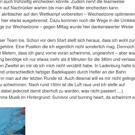
auch frühzeitig einchecken könnte. Zudem nervt die teamweise
auf Nachrücker warten bis man alle Räder einchecken kann.
 akribischer auf den Wettkampf vorbereiten – Wechselzone optimieren
d hier etwas ausgebremst. Dazu kommen noch die Wege in die Umklei
nge zur Wechselzone – gegen Mittag wurde hier dankenswerter Weise
ser Team los. Schon vor dem Start stellt sich heraus, dass ich wohl zur
öre. Eine Position die ich eigentlich nicht sonderlich mag. Dennoch
 50 Metern, dass ich ganz vorne voran schwimme, ungewohnt – aber wa
g benötige ich nur etwas mehr als 8 Minuten für die 380m und verlas
n Zweifel an mir ob ich mich nicht verzählt habe. In Ladenburg hatte i
and unterschiedlich farbiger Badekappen durch Helfer an der Bahn
 man auf der letzten Runde ist. Auch diesmal will es mir nicht geling
 zu schwimmen. Nach rund 150m ist die Luft raus und ich stelle auf
bei jederzeit damit überholt zu werden, was nicht passiert …).
hme Musik im Hintergrund: Survivor und burning heart, da schwimmt e