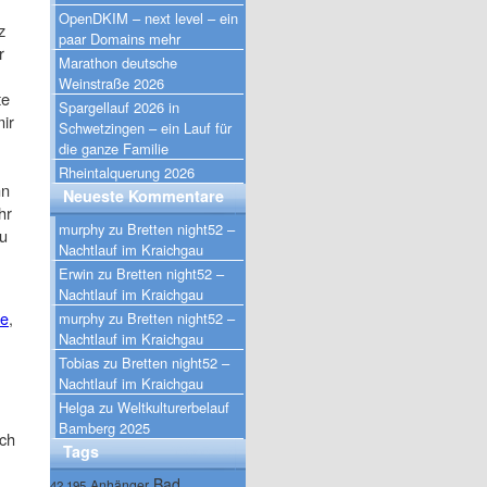
OpenDKIM – next level – ein
z
paar Domains mehr
r
Marathon deutsche
Weinstraße 2026
te
Spargellauf 2026 in
ir
Schwetzingen – ein Lauf für
die ganze Familie
Rheintalquerung 2026
nn
Neueste Kommentare
hr
murphy
zu
Bretten night52 –
zu
Nachtlauf im Kraichgau
Erwin
zu
Bretten night52 –
Nachtlauf im Kraichgau
ne
,
murphy
zu
Bretten night52 –
Nachtlauf im Kraichgau
Tobias
zu
Bretten night52 –
Nachtlauf im Kraichgau
Helga
zu
Weltkulturerbelauf
Bamberg 2025
uch
Tags
Bad
Anhänger
42.195