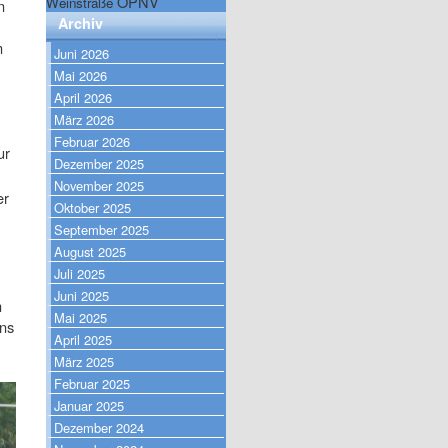
ÖPNV
Weinstraße
n
Archiv
m
Juni 2026
Mai 2026
April 2026
März 2026
Februar 2026
ur
Dezember 2025
November 2025
er
Oktober 2025
September 2025
August 2025
Juli 2025
Juni 2025
n
Mai 2025
rns
April 2025
März 2025
Februar 2025
Januar 2025
Dezember 2024