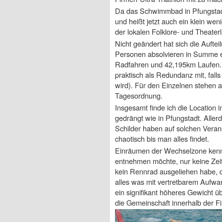
Da das Schwimmbad in Pfungstadt 
und heißt jetzt auch ein klein wen
der lokalen Folklore- und Theater
Nicht geändert hat sich die Auf
Personen absolvieren in Summe 
Radfahren und 42,195km Laufen. 
praktisch als Redundanz mit, fal
wird). Für den Einzelnen stehe
Tagesordnung.
Insgesamt finde ich die Location in
gedrängt wie in Pfungstadt. Aller
Schilder haben auf solchen Veran
chaotisch bis man alles findet.
Einräumen der Wechselzone kenne i
entnehmen möchte, nur keine Zeit
kein Rennrad ausgeliehen habe, 
alles was mit vertretbarem Aufwa
ein signifikant höheres Gewicht ü
die Gemeinschaft innerhalb der Fi