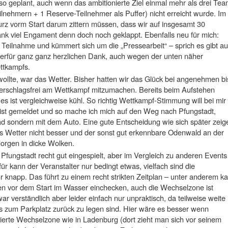
o geplant, auch wenn das ambitionierte Ziel einmal mehr als drei Te
lnehmern + 1 Reserve-Teilnehmer als Puffer) nicht erreicht wurde. Im
urz vorm Start darum zittern müssen, dass wir auf insgesamt 30
nk viel Engament denn doch noch geklappt. Ebenfalls neu für mich:
 Teilnahme und kümmert sich um die „Pressearbeit“ – sprich es gibt a
erfür ganz ganz herzlichen Dank, auch wegen der unten näher
ttkampfs.
wollte, war das Wetter. Bisher hatten wir das Glück bei angenehmen bi
rschlagsfrei am Wettkampf mitzumachen. Bereits beim Aufstehen
s ist vergleichweise kühl. So richtig Wettkampf-Stimmung will bei mir
ist gemeldet und so mache ich mich auf den Weg nach Pfungstadt,
d sondern mit dem Auto. Eine gute Entscheidung wie sich später zeig
s Wetter nicht besser und der sonst gut erkennbare Odenwald an der
Morgen in dicke Wolken.
n Pfungstadt recht gut eingespielt, aber im Vergleich zu anderen Events
ür kann der Veranstalter nur bedingt etwas, vielfach sind die
hr knapp. Das führt zu einem recht strikten Zeitplan – unter anderem k
en vor dem Start im Wasser einchecken, auch die Wechselzone ist
ar verständlich aber leider einfach nur unpraktisch, da teilweise weite
 zum Parkplatz zurück zu legen sind. Hier wäre es besser wenn
nierte Wechselzone wie in Ladenburg (dort zieht man sich vor seinem