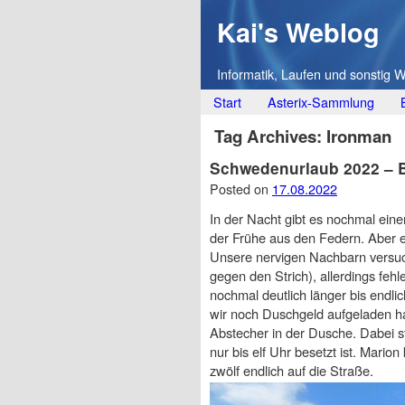
Kai's Weblog
Informatik, Laufen und sonstig 
Main menu
Skip
Start
Asterix-Sammlung
to
Tag Archives:
Ironman
content
Schwedenurlaub 2022 – B
Posted on
17.08.2022
In der Nacht gibt es nochmal ein
der Frühe aus den Federn. Aber e
Unsere nervigen Nachbarn versuc
gegen den Strich), allerdings fe
nochmal deutlich länger bis endli
wir noch Duschgeld aufgeladen h
Abstecher in der Dusche. Dabei st
nur bis elf Uhr besetzt ist. Mari
zwölf endlich auf die Straße.