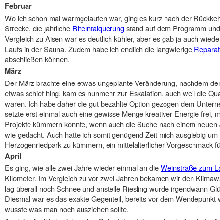
Februar
Wo ich schon mal warmgelaufen war, ging es kurz nach der Rückkehr
Strecke, die jährliche
Rheintalquerung
stand auf dem Programm und w
Vergleich zu Aisen war es deutlich kühler, aber es gab ja auch wiede
Laufs in der Sauna. Zudem habe ich endlich die langwierige
Reparat
abschließen können.
März
Der März brachte eine etwas ungeplante Veränderung, nachdem de
etwas schief hing, kam es nunmehr zur Eskalation, auch weil die Quar
waren. Ich habe daher die gut bezahlte Option gezogen dem Unter
setzte erst einmal auch eine gewisse Menge kreativer Energie frei, mi
Projekte kümmern konnte, wenn auch die Suche nach einem neuen Jo
wie gedacht. Auch hatte ich somit genügend Zeit mich ausgiebig um 
Herzogenriedpark zu kümmern, ein mittelalterlicher Vorgeschmack fü
April
Es ging, wie alle zwei Jahre wieder einmal an die
Weinstraße zum L
Kilometer. Im Vergleich zu vor zwei Jahren bekamen wir den Klimawa
lag überall noch Schnee und anstelle Riesling wurde irgendwann G
Diesmal war es das exakte Gegenteil, bereits vor dem Wendepunkt 
wusste was man noch ausziehen sollte.