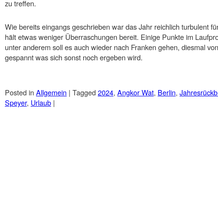
zu treffen.
Wie bereits eingangs geschrieben war das Jahr reichlich turbulent f
hält etwas weniger Überraschungen bereit. Einige Punkte im Laufpr
unter anderem soll es auch wieder nach Franken gehen, diesmal von
gespannt was sich sonst noch ergeben wird.
Posted in
Allgemein
|
Tagged
2024
,
Angkor Wat
,
Berlin
,
Jahresrückbl
Speyer
,
Urlaub
|
Post navigation