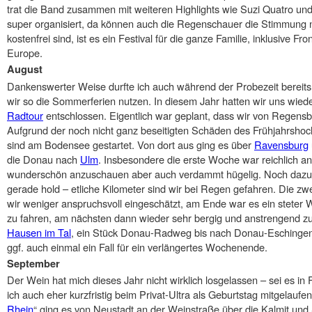
trat die Band zusammen mit weiteren Highlights wie Suzi Quatro und 
super organisiert, da können auch die Regenschauer die Stimmung n
kostenfrei sind, ist es ein Festival für die ganze Familie, inklusive Fro
Europe.
August
Dankenswerter Weise durfte ich auch während der Probezeit bereit
wir so die Sommerferien nutzen. In diesem Jahr hatten wir uns wied
Radtour
entschlossen. Eigentlich war geplant, dass wir von Regensb
Aufgrund der noch nicht ganz beseitigten Schäden des Frühjahrsho
sind am Bodensee gestartet. Von dort aus ging es über
Ravensburg
die Donau nach
Ulm
. Insbesondere die erste Woche war reichlich an
wunderschön anzuschauen aber auch verdammt hügelig. Noch dazu 
gerade hold – etliche Kilometer sind wir bei Regen gefahren. Die z
wir weniger anspruchsvoll eingeschätzt, am Ende war es ein steter
zu fahren, am nächsten dann wieder sehr bergig und anstrengend z
Hausen im Tal
, ein Stück Donau-Radweg bis nach Donau-Eschingen 
ggf. auch einmal ein Fall für ein verlängertes Wochenende.
September
Der Wein hat mich dieses Jahr nicht wirklich losgelassen – sei es in
ich auch eher kurzfristig beim Privat-Ultra als Geburtstag mitgelaufe
Rhein
“ ging es von Neustadt an der Weinstraße über die Kalmit und 