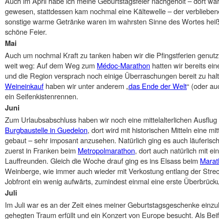
Auch im April habe ich meine Geburtstagsfeier nachgeholt – dort w
gewesen, stattdessen kam nochmal eine Kältewelle – der verbliebe
sonstige warme Getränke waren im wahrsten Sinne des Wortes heiß
schöne Feier.
Mai
Auch um nochmal Kraft zu tanken haben wir die Pfingstferien genutzt
weit weg: Auf dem Weg zum
Médoc-Marathon
hatten wir bereits ein
und die Region versprach noch einige Überraschungen bereit zu hal
Weineinkauf
haben wir unter anderem „
das Ende der Welt
“ (oder a
ein Seifenkistenrennen.
Juni
Zum Urlaubsabschluss haben wir noch eine mittelalterlichen Ausflug
Burgbaustelle in Guedelon
, dort wird mit historischen Mitteln eine m
gebaut – sehr imposant anzusehen. Natürlich ging es auch läuferisc
zuerst in Franken beim
Metropolmarathon
, dort auch natürlich mit 
Lauffreunden. Gleich die Woche drauf ging es ins Elsass beim
Marat
Weinberge, wie immer auch wieder mit Verkostung entlang der Stre
Jobfront ein wenig aufwärts, zumindest einmal eine erste Überbrück
Juli
Im Juli war es an der Zeit eines meiner Geburtstagsgeschenke einzul
gehegten Traum erfüllt und ein Konzert von Europe besucht. Als Bei