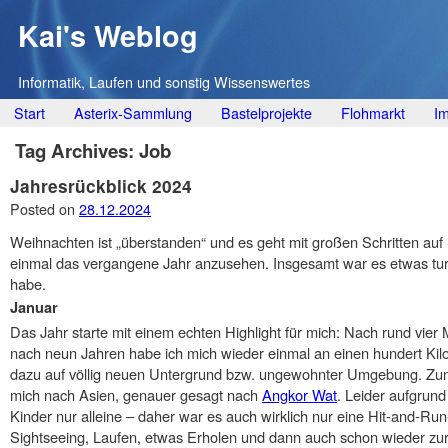
Kai's Weblog
Informatik, Laufen und sonstig Wissenswertes
Main menu
Skip
Start
Asterix-Sammlung
Bastelprojekte
Flohmarkt
I
to
Tag Archives:
Job
content
Jahresrückblick 2024
Posted on
28.12.2024
Weihnachten ist „überstanden“ und es geht mit großen Schritten auf Si
einmal das vergangene Jahr anzusehen. Insgesamt war es etwas turb
habe.
Januar
Das Jahr starte mit einem echten Highlight für mich: Nach rund vier
nach neun Jahren habe ich mich wieder einmal an einen hundert Ki
dazu auf völlig neuen Untergrund bzw. ungewohnter Umgebung. Zum 
mich nach Asien, genauer gesagt nach
Angkor Wat
. Leider aufgrund
Kinder nur alleine – daher war es auch wirklich nur eine Hit-and-Run
Sightseeing, Laufen, etwas Erholen und dann auch schon wieder zu