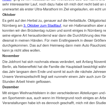
sehr interessanter Lauf, noch dazu habe ich mich dort recht bald an 
unerwartet als erster Ultra-Marathoni im Ziel eingelaufen, ein echt 
Oktober
Es geht auf den Herbst zu, genauer auf die Herbstläufe. Obligatorisc
Nürnberg am
3. Oktober zum Stadtlauf
, nur ein Halbmarathon aber
konnten wir den Brückentag nutzen und somit einiges in Nürnberg neu
seine eigene Art herausfordernd war dann die Durchführung des Herb
diesmal in meinen Händen. Für mein Erstlingswerk in dieser Größen
durchgekommen. Das auf dem Heimweg dann mein Auto Rauchzeich
kann ja nicht alles wollen.
November
Die Jobfront hat sich nochmals etwas verändert, seit Anfang Novemb
Berlin, als Nebeneffekt hat die Familie die Hauptstadt besichtigt wäh
das Jahr langsam dem Ende und somit ist auch die nächste Jahresend
Unsere Vereinszeitschrift liegt seit nunmehr einem Jahr auch zum Groß
Stunden Arbeit hinein geflossen.
Dezember
Mit einigen Weihnachtsfeiern in den verschiedenen Abteilungen und 
am Sportverein aus, auch wenn im Hintergrund noch einiges an Arbeit
Veranstaltungen habe ich es dennoch geschafft, mich mit den Stud