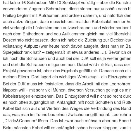
hat keine 16 Schrauben M5x10 Senkkopf vorrätig – aber die Konstruk
verwendeten längeren Schrauben, diese stehen nur unschön nach hi
Freitag beginnt mit Aufräumen und ordnen daheim, und natürlich den
auch aufzuhängen, dazu muss ich erst mal den Kabelsalat meiner V
viel verlangt die Lüsterklemmen aufzuschrauben und wieder sauber i
nach dem Entheddern und neu Aufklemmen gleich mal viel übersichtli
Dosentrafo nicht passen, denn ich habe die Zuleitung zur Deckenleuc
vollständig Aufputz (wer heute noch davon ausgeht, dass man im Ba
Spiegelschrank hat? – zeitgemäß ist etwas anderes …). Bevor ich d
ich noch die Schrauben und auch bei der DJK soll es ja weiter gehe
und dort die Schrauben mitgenommen. Dabei wird mir klar, dass der 
Projekt geworden ist, aber das Ergebnis gefällt mir. Danach noch ein
meinen Eltern. Dort lagert ein wichtiges Werkzeug – ein Einzugsband
Bei der DJK muss ich feststellen, dass die Arbeit mit den Leerrohren
klappen will – mit sehr viel Mühen, diversen Versuchen gelingt es m
Kabelsträngen einzuziehen. Das Einzugsband will nicht so recht durc
es noch offen zugänglich ist. Anfänglich hilft noch Schütteln und Rü
Kabel löst sich auf drei Vierteln des Weges die Verbindung des Ba
das, was man im Tunnelbau einen Zwischenangriff nennt: Leerrohr 
„Divide&Conquer“ lösen. Das ist zwar auch mühsam aber am Ende ha
Beim nächsten Kabel will es anfänglich schon besser klappen, zumin