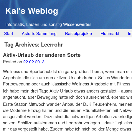
Kai's Weblog
Informatik, Laufen und sonstig Wissenswertes
Main menu
Skip
Start
Asterix-Sammlung
Bastelprojekte
Flohmarkt
I
to
Tag Archives:
Leerrohr
content
Aktiv-Urlaub der anderen Sorte
Posted on
22.02.2013
Wellness und Sporturlaub ist ein ganz großes Thema, wenn man ein
Angebote, die sich um den aktiven Urlaub drehen. Sei es Wandertour
Fortbewegung oder auch klassische Wellness-Angebote mit Fitness-S
Ich habe mein drei Tage Aktiv-Urlaub etwas anders gestaltet – ausn
angehaucht, aber Bewegung hatte ich doch ausreichend, ebenso wie 
Erste Station Mittwoch war der Anbau der DJK Feudenheim, meinem 
die Moderne Einzug halten und die neuen Räumlichkeiten mit Netzw
ausgestattet werden. Dazu sind die notwendigen Arbeiten zu erledig
setzen, Schlitze aufstemmen und Leerrohr verlegen – das klingt leichte
mir das vorgestellt habe. Zudem habe ich mich bei der Menge etwas 