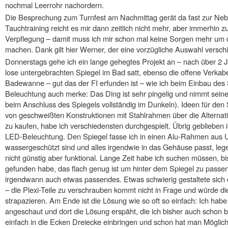
nochmal Leerrohr nachordern.
Die Besprechung zum Turnfest am Nachmittag gerät da fast zur N
Tauchtraining reicht es mir dann zeitlich nicht mehr, aber immerhin z
Verpflegung – damit muss ich mir schon mal keine Sorgen mehr um d
machen. Dank gilt hier Werner, der eine vorzügliche Auswahl versch
Donnerstags gehe ich ein lange gehegtes Projekt an – nach über 2 
lose untergebrachten Spiegel im Bad satt, ebenso die offene Verkab
Badewanne – gut das der FI erfunden ist – wie ich beim Einbau des
Beleuchtung auch merke: Das Ding ist sehr pingelig und nimmt seine
beim Anschluss des Spiegels vollständig im Dunkeln). Ideen für den S
von geschweißten Konstruktionen mit Stahlrahmen über die Alternat
zu kaufen, habe ich verschiedensten durchgespielt. Übrig geblieben i
LED-Beleuchtung. Den Spiegel fasse ich in einen Alu-Rahmen aus U-
wassergeschützt sind und alles irgendwie in das Gehäuse passt, leg
nicht günstig aber funktional. Lange Zeit habe ich suchen müssen, b
gefunden habe, das flach genug ist um hinter dem Spiegel zu passen
irgendwann auch etwas passendes. Etwas schwierig gestaltete sich 
– die Plexi-Teile zu verschrauben kommt nicht in Frage und würde 
strapazieren. Am Ende ist die Lösung wie so oft so einfach: Ich ha
angeschaut und dort die Lösung erspäht, die ich bisher auch schon 
einfach in die Ecken Dreiecke einbringen und schon hat man Möglich