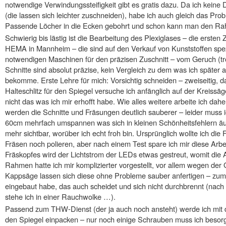
notwendige Verwindungssteifigkeit gibt es gratis dazu. Da ich kein
(die lassen sich leichter zuschneiden), habe ich auch gleich das Pr
Passende Löcher in die Ecken gebohrt und schon kann man den Ra
Schwierig bis lästig ist die Bearbeitung des Plexiglases – die ersten
HEMA in Mannheim – die sind auf den Verkauf von Kunststoffen spez
notwendigen Maschinen für den präzisen Zuschnitt – vom Geruch (
Schnitte sind absolut präzise, kein Vergleich zu dem was ich später
bekomme. Erste Lehre für mich: Vorsichtig schneiden – zweiseitig, 
Halteschlitz für den Spiegel versuche ich anfänglich auf der Kreissäge
nicht das was ich mir erhofft habe. Wie alles weitere arbeite ich da
werden die Schnitte und Fräsungen deutlich sauberer – leider muss 
60cm mehrfach umspannen was sich in kleinen Schönheitsfehlern äuß
mehr sichtbar, worüber ich echt froh bin. Ursprünglich wollte ich d
Fräsen noch polieren, aber nach einem Test spare ich mir diese Arbei
Fräskopfes wird der Lichtstrom der LEDs etwas gestreut, womit di
Rahmen hatte ich mir komplizierter vorgestellt, vor allem wegen der
Kappsäge lassen sich diese ohne Probleme sauber anfertigen – zumin
eingebaut habe, das auch scheidet und sich nicht durchbrennt (nach 
stehe ich in einer Rauchwolke …).
Passend zum THW-Dienst (der ja auch noch ansteht) werde ich mit 
den Spiegel einpacken – nur noch einige Schrauben muss ich besorg