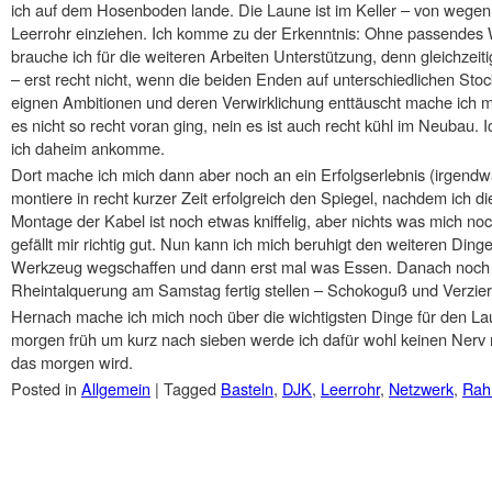
ich auf dem Hosenboden lande. Die Laune ist im Keller – von wegen 
Leerrohr einziehen. Ich komme zu der Erkenntnis: Ohne passendes 
brauche ich für die weiteren Arbeiten Unterstützung, denn gleichzeit
– erst recht nicht, wenn die beiden Enden auf unterschiedlichen Sto
eignen Ambitionen und deren Verwirklichung enttäuscht mache ich m
es nicht so recht voran ging, nein es ist auch recht kühl im Neubau. 
ich daheim ankomme.
Dort mache ich mich dann aber noch an ein Erfolgserlebnis (irgendwa
montiere in recht kurzer Zeit erfolgreich den Spiegel, nachdem ich d
Montage der Kabel ist noch etwas kniffelig, aber nichts was mich n
gefällt mir richtig gut. Nun kann ich mich beruhigt den weiteren Di
Werkzeug wegschaffen und dann erst mal was Essen. Danach noch 
Rheintalquerung am Samstag fertig stellen – Schokoguß und Verzier
Hernach mache ich mich noch über die wichtigsten Dinge für den Lau
morgen früh um kurz nach sieben werde ich dafür wohl keinen Ner
das morgen wird.
Posted in
Allgemein
|
Tagged
Basteln
,
DJK
,
Leerrohr
,
Netzwerk
,
Rah
Post navigation