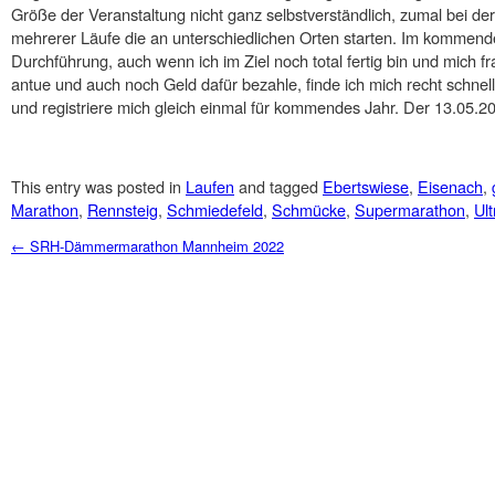
Größe der Veranstaltung nicht ganz selbstverständlich, zumal bei de
mehrerer Läufe die an unterschiedlichen Orten starten. Im kommenden
Durchführung, auch wenn ich im Ziel noch total fertig bin und mich f
antue und auch noch Geld dafür bezahle, finde ich mich recht schn
und registriere mich gleich einmal für kommendes Jahr. Der 13.05.202
This entry was posted in
Laufen
and tagged
Ebertswiese
,
Eisenach
,
Marathon
,
Rennsteig
,
Schmiedefeld
,
Schmücke
,
Supermarathon
,
Ul
Post navigation
←
SRH-Dämmermarathon Mannheim 2022