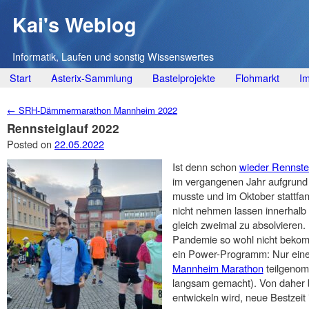
Kai's Weblog
Informatik, Laufen und sonstig Wissenswertes
Main menu
Skip
Start
Asterix-Sammlung
Bastelprojekte
Flohmarkt
I
to
Post navigation
←
SRH-Dämmermarathon Mannheim 2022
content
Rennsteiglauf 2022
Posted on
22.05.2022
Ist denn schon
wieder Rennste
im vergangenen Jahr aufgrun
musste und im Oktober stattfan
nicht nehmen lassen innerhalb
gleich zweimal zu absolvieren
Pandemie so wohl nicht bekomm
ein Power-Programm: Nur ein
Mannheim Marathon
teilgenom
langsam gemacht). Von daher b
entwickeln wird, neue Bestzeit 