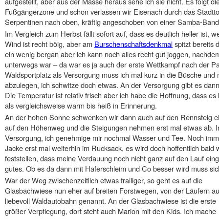
aufgestellt, aber aus der Masse heraus sehe ich sie nicht. Es folgt d
Fußgängerzone und schon verlassen wir Eisenach durch das Stadttor
Serpentinen nach oben, kräftig angeschoben von einer Samba-Band
Im Vergleich zum Herbst fällt sofort auf, dass es deutlich heller ist
Wind ist recht böig, aber am
Burschenschaftsdenkmal
spitzt bereits
ein wenig bergan aber ich kann noch alles recht gut joggen, nachdem
unterwegs war – da war es ja auch der erste Wettkampf nach der 
Waldsportplatz als Versorgung muss ich mal kurz in die Büsche und 
abzulegen, ich schwitze doch etwas. An der Versorgung gibt es da
Die Temperatur ist relativ frisch aber ich habe die Hoffnung, dass e
als vergleichsweise warm bis heiß in Erinnerung.
An der hohen Sonne schwenken wir dann auch auf den Rennsteig ein
auf den Höhenweg und die Steigungen nehmen erst mal etwas ab. I
Versorgung, ich genehmige mir nochmal Wasser und Tee. Noch immer i
Jacke erst mal weiterhin im Rucksack, es wird doch hoffentlich ba
feststellen, dass meine Verdauung noch nicht ganz auf den Lauf eingest
gutes. Ob es da dann mit Haferschleim und Co besser wird muss sic
War der Weg zwischenzeitlich etwas trailiger, so geht es auf die
Glasbachwiese nun eher auf breiten Forstwegen, von der Läufern a
liebevoll Waldautobahn genannt. An der Glasbachwiese ist die erste
größer Verpflegung, dort steht auch Marion mit den Kids. Ich mache