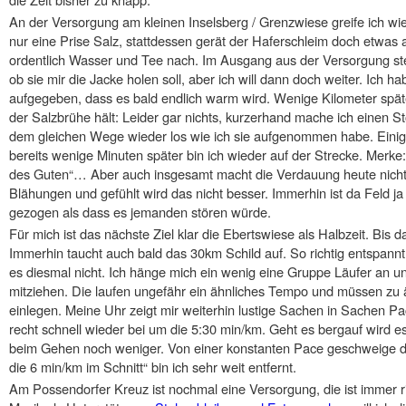
An der Versorgung am kleinen Inselsberg / Grenzwiese greife ich wiede
nur eine Prise Salz, stattdessen gerät der Haferschleim doch etwas a
ordentlich Wasser und Tee nach. Im Ausgang aus der Versorgung ste
ob sie mir die Jacke holen soll, aber ich will dann doch weiter. Ich h
aufgegeben, dass es bald endlich warm wird. Wenige Kilometer späte
der Salzbrühe hält: Leider gar nichts, kurzerhand mache ich einen 
dem gleichen Wege wieder los wie ich sie aufgenommen habe. Einige 
bereits wenige Minuten später bin ich wieder auf der Strecke. Merk
des Guten“… Aber auch insgesamt macht die Verdauung heute nicht s
Blähungen und gefühlt wird das nicht besser. Immerhin ist da Feld ja
gezogen als dass es jemanden stören würde.
Für mich ist das nächste Ziel klar die Ebertswiese als Halbzeit. Bis 
Immerhin taucht auch bald das 30km Schild auf. So richtig entspannt
es diesmal nicht. Ich hänge mich ein wenig eine Gruppe Läufer an un
mitziehen. Die laufen ungefähr ein ähnliches Tempo und müssen zu
einlegen. Meine Uhr zeigt mir weiterhin lustige Sachen in Sachen Pa
recht schnell wieder bei um die 5:30 min/km. Geht es bergauf wird e
beim Gehen noch weniger. Von einer konstanten Pace geschweige de
die 6 min/km im Schnitt“ bin ich sehr weit entfernt.
Am Possendorfer Kreuz ist nochmal eine Versorgung, die ist immer ri