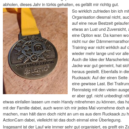
abholen, dieses Jahr in türkis gehalten, es gefällt mir richtig gut.
So wirklich zufrieden bin ich m
Organisation diesmal nicht, auc
auf eine neue Bestzeit gelaufen
etwas an Lust und Zuversicht,
eine Option war. Da kamen wo
nicht nur der Dämmermarathon
Training war nicht wirklich auf
wieder mehr lange und vor all
Auch die Idee der Marscherlei
Jacke war gut gemeint, hat sic
heraus gestellt. Ebenfalls in d
Rucksack: Auf der einen Seite 
eine gewisse Last. Bei Trailruns
Rennsteig mit den vielen ausg
er aber ggf. nicht unbedingt nö
etwas einfallen lassen um mein Handy mitnehmen zu können, das hab
mit der Familie dabei, auch wenn ich mir jedes Mal vornehme doch a
machen, man hält dann doch nicht an um es aus dem Rucksack zu hol
ActionCam dabei, vielleicht ist das doch einmal eine Überlegung.
Insgesamt ist der Lauf wie immer sehr gut organisiert, es greift ein Z