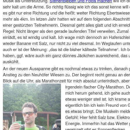
Musik als Unterstützung.
Stehenbleiben und Fotos machen
will ich d
sehr kalt um die Arme. So richtig flüssig wie ich das sonst kenne will
es gibt nur eine Richtung und die heißt: weiter Richtung Ebertswiese
mehr als 4km. Im letzen Jahr hatten wir auf dem folgenden Abschni
einer gestürzten Teilnehmerin. Diesmal geht alles glatt und ich errei
Regel: Nicht länger als den gerade laufenden Titel verweilen. Zumal
einlädt, es ist windig und kalt. Ich wage mich dennoch an Hafersch
wieder Banane mit Salz, nur nicht zu viel diesmal. Im Weglaufen unt
auch er ist der Meinung: „das ist die bisher kälteste Teilnahme“. Ich 
haben, ggf. wäre auch ein ganz dünnes Jäckchen ausreichend, das 
auskühlt.
An der neuen Ausspanne gibt es nochmal etwas zu trinken, danach 
Anstieg zu den Neuhöfer Wiesen zu. Der beginnt recht genau an de
Blick auf die Uhr, als Marathonzeit für mich absolut unterirdisch, abe
irgendein flacher City-Marathon. D
mich herum gehend, ich gehe auch 
etwas weniger steil ist. Ich krame
eigentlich bin ich kein Freund von
es etwas bringt. Die Muskeln melde
Gefühl: Hier fehlt Salz bzw. Elektro
Energie. Immerhin hat das Wetter
vereinzelt gibt es Sonnenflecken.