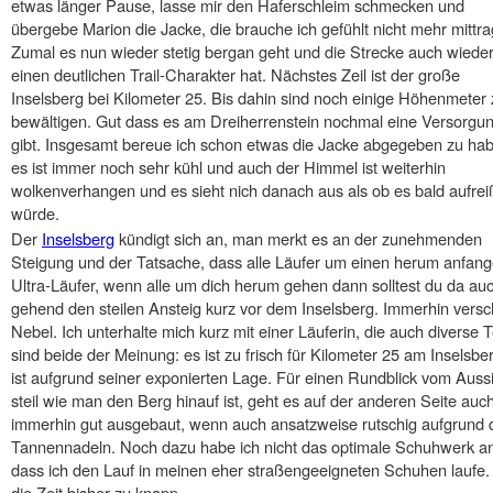
etwas länger Pause, lasse mir den Haferschleim schmecken und
übergebe Marion die Jacke, die brauche ich gefühlt nicht mehr mittr
Zumal es nun wieder stetig bergan geht und die Strecke auch wiede
einen deutlichen Trail-Charakter hat. Nächstes Zeil ist der große
Inselsberg bei Kilometer 25. Bis dahin sind noch einige Höhenmeter 
bewältigen. Gut dass es am Dreiherrenstein nochmal eine Versorgu
gibt. Insgesamt bereue ich schon etwas die Jacke abgegeben zu ha
es ist immer noch sehr kühl und auch der Himmel ist weiterhin
wolkenverhangen und es sieht nich danach aus als ob es bald aufre
würde.
Der
Inselsberg
kündigt sich an, man merkt es an der zunehmenden
Steigung und der Tatsache, dass alle Läufer um einen herum anfang
Ultra-Läufer, wenn alle um dich herum gehen dann solltest du da au
gehend den steilen Ansteig kurz vor dem Inselsberg. Immerhin versc
Nebel. Ich unterhalte mich kurz mit einer Läuferin, die auch diverse 
sind beide der Meinung: es ist zu frisch für Kilometer 25 am Insels
ist aufgrund seiner exponierten Lage. Für einen Rundblick vom Aussic
steil wie man den Berg hinauf ist, geht es auf der anderen Seite auc
immerhin gut ausgebaut, wenn auch ansatzweise rutschig aufgrund d
Tannennadeln. Noch dazu habe ich nicht das optimale Schuhwerk an,
dass ich den Lauf in meinen eher straßengeeigneten Schuhen laufe
die Zeit bisher zu knapp.