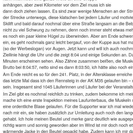
anhängen, aber zwei Kilometer vor dem Ziel muss ich sie
dann doch ziehen lassen. Es sind zwar wenige Menschen an der Str
der Strecke unterwegs, diese klatschen bei jedem Läufer und motivi
Skilift und bald darauf nochmal über eine Straße langsam an die B
nicht zu viel Schwung zu nehmen, denn noch immer steht etwas mehr 
es noch ein paar kleine Hügel zu überwinden. Aber am Ende schwen
ein, es geht nochmals ganz leicht bergauf, von der Kuppe aus hat ma
(so der Werbeslogan) vor Augen. Jetzt kann und will ich auch nochm
Ziellinie hängt die Uhr und die zeigt 8:04 und einige Sekunden an. Da 
Minuten erscheinen sehen. Also Zähne zusammen beißen, die Muske
Brutto bei 8:04:57, netto sind es dann 8:03:50, ich hätte also noch ei
Am Ende reicht es so für den 241. Platz, in der Altersklasse erreiche 
das letzte Mal dass ich den Rennsteig in der AK M35 gelaufen bin –
sein. Insgesamt sind 1045 Läuferinnen und Läufer bei der Veranstal
Im Ziel gibt es nochmal reichlich zu trinken, zudem bekomme ich 
mache ich eine erste Inspektion meines Laufunterbaus, die Muskeln s
eine ordentliche Blase gelaufen. Für die Supporter war ich mal wieder
nach mir ein, sie haben zusätzlich zur Umleitung auch noch den la
gehabt. Ich hole meinen Beutel und merke ganz deutlich wie ausgepowe
richtig warm und sonnig geworden aber im Wind ist mir doch noch etw
wärmende Jacke in den Beutel gepackt habe. Zudem kann ich mir da