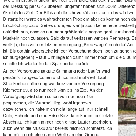
der Messung per GPS überein, ungefähr haben sich 500m Differenz
9km bis ins Ziel. Der Blick auf die Uhr verrät aber auch: das wird woh
Distanz her wäre es wahrscheinlich Problem aber es kommt noch das
Erschöpfung dazu. Sei es drum, es war ja auch keine neue Bestzeit 
natürlich aus, dass es nunmehr größtenteils bergab geht, zumindest
Muskeln noch zulassen. Bald darauf verlassen wir den Rennsteig. Es 
weiß ja, dass vor der letzten Versorgung „Kreuzwege“ noch der Ans
ist. Bis dorthin widerstehe ich der Versuchung doch noch zu gehen
ich aufgegeben) – laut Uhr liege ich damit immer noch um die 5:30 m
schalte ich wieder in den Sparmodus zurück.
An der Versorgung ist gute Stimmung jeder Läufer wird
persönlich angesprochen und nochmal motiviert. Laut
Streckenbeschilderung war kurz vor der Versorgung
Kilometer 69, also nur noch 5km bis ins Ziel. An der
Versorgung wird dann schon von nur noch 4km
gesprochen, die Wahrheit liegt wohl irgendwo
dazwischen. Ich halte mich nicht lange auf, nur schnell
Cola, Schorle und eine Prise Salz dann kommt der letzte
Abschnitt. Ich kann immer noch einige Läufer überholen,
auch wenn die Muskulatur bereits reichlich schmerzt. Ich
kann mich noch eine ganze Weile an eine Gruppe