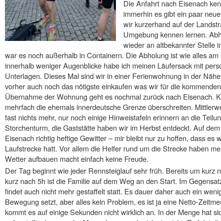
Die Anfahrt nach Eisenach ken
immerhin es gibt ein paar neu
wir kurzerhand auf der Landst
Umgebung kennen lernen. Abhol
wieder an altbekannter Stelle i
war es noch außerhalb in Containern. Die Abholung ist wie alles am 
innerhalb weniger Augenblicke habe ich meinen Läufersack mit perso
Unterlagen. Dieses Mal sind wir in einer Ferienwohnung in der Näh
vorher auch noch das nötigste einkaufen was wir für die kommende
Übernahme der Wohnung geht es nochmal zurück nach Eisenach. Ka
mehrfach die ehemals innerdeutsche Grenze überschreiten. Mittlerw
fast nichts mehr, nur noch einige Hinweistafeln erinnern an die Teil
Storchenturm, die Gaststätte haben wir im Herbst entdeckt. Auf dem
Eisenach richtig heftige Gewitter – mir bleibt nur zu hoffen, dass e
Laufstrecke hatt. Vor allem die Helfer rund um die Strecke haben me
Wetter aufbauen macht einfach keine Freude.
Der Tag beginnt wie jeder Rennsteiglauf sehr früh. Bereits um kurz 
kurz nach 5h ist die Familie auf dem Weg an den Start. Im Gegensat
findet auch nicht mehr gestaffelt statt. Es dauer daher auch ein weni
Bewegung setzt, aber alles kein Problem, es ist ja eine Netto-Zeitm
kommt es auf einige Sekunden nicht wirklich an. In der Menge hat 