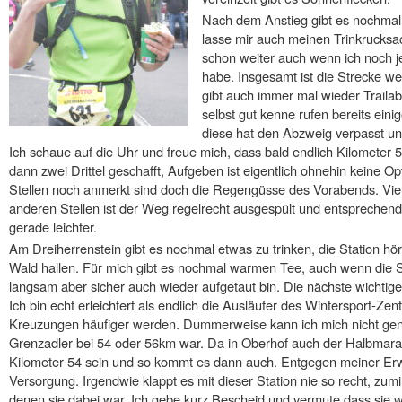
Nach dem Anstieg gibt es nochmal 
lasse mir auch meinen Trinkrucksac
schon weiter auch wenn ich noch 
habe. Insgesamt ist die Strecke we
gibt auch immer mal wieder Trailab
selbst gut kenne rufen bereits ein
diese hat den Abzweig verpasst und
Ich schaue auf die Uhr und freue mich, dass bald endlich Kilomete
dann zwei Drittel geschafft, Aufgeben ist eigentlich ohnehin keine O
Stellen noch anmerkt sind doch die Regengüsse des Vorabends. Vie
anderen Stellen ist der Weg regelrecht ausgespült und entsprechend
gerade leichter.
Am Dreiherrenstein gibt es nochmal etwas zu trinken, die Station h
Wald hallen. Für mich gibt es nochmal warmen Tee, auch wenn die S
langsam aber sicher auch wieder aufgetaut bin. Die nächste wichtige 
Ich bin echt erleichtert als endlich die Ausläufer des Wintersport-Z
Kreuzungen häufiger werden. Dummerweise kann ich mich nicht gen
Grenzadler bei 54 oder 56km war. Da in Oberhof auch der Halbmarath
Kilometer 54 sein und so kommt es dann auch. Entgegen meiner Erwa
Versorgung. Irgendwie klappt es mit dieser Station nie so recht, zum
denen sie dabei war. Ich gebe kurz Bescheid und vermute dass sie 