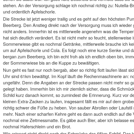
stehen. An der Versorgung schlage ich nochmal richtig zu: Nutella-
und ordentlich Apfelschorle.
Die Strecke ist jetzt weniger trailig und es geht auf den höchsten P
Beerberg. Den Anstieg direkt nach der Versorgung muss ich wieder 
nicht anders. Immerhin ist es mittlerweile angenehm was die Tempera
hat sich deutlich verändert. Es ist nicht mehr so feucht, stellenweise 
Sommerwiese gibt es nochmal Getränke, mittlerweile brauche ich k
um auf Apfelschorle und Cola. Es folgt noch eine kurze Senke und da
bergan zum Beerberg, ich bin echt froh als ich endlich oben bin, im
der Sommerwiese bis an die Kuppe zu bewältigen.
Nun geht es fast nur noch bergab, aber so richtig flott laufen lässt s
Uhr sind 61km bewältigt. Im Kopf läuft die Rechenmaschinerie an: no
ungefähr. Denn die Angaben an der Strecke passen nicht mehr so g
gelegt haben. Immerhin bin ich mir ziemlich sicher, dass die Schmück
Schild kurz danach kommt, so zumindest die Erinnerung. Kurz vor d
kleinen Extra-Zacken zu laufen, insgesamt fällt es mir auf dem gr
richtig schwer die Füße zu heben. Von sauber Abrollen oder Laufstil 
mehr. Nach einer scharfen Kehre geht es dann auch endlich auf die V
nochmal eine Zeitmessmatte. Es gäbe auch Bier, aber ich belasse es
nochmal Haferschleim und ein Brot.
Wie erinnert steht direkt nach der Schmücke das 65km-Schild. Das 