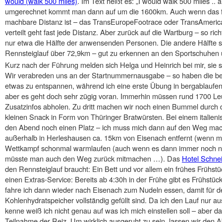
would (walk 500 miles)
. Im Text heißt es: „I would walk 500 miles .
umgerechnet kommt man dann auf um die 1600km. Auch wenn das f
machbare Distanz ist – das TransEuropeFootrace oder TransAmerica
verteilt geht fast jede Distanz. Aber zurück auf die Wartburg – so ri
nur etwa die Hälfte der anwensenden Personen. Die andere Hälfte s
Rennsteiglauf über 72,9km – gut zu erkennen an den Sportschuhe
Kurz nach der Führung melden sich Helga und Heinrich bei mir, sie si
Wir verabreden uns an der Startnummernausgabe – so haben die beid
etwas zu entspannen, während ich eine erste Übung in bergablaufen
aber es geht doch sehr zügig voran. Immerhin müssen rund 1700 Le
Zusatzinfos abholen. Zu dritt machen wir noch einen Bummel durch d
kleinen Snack in Form von Thüringer Bratwürsten. Bei einem italieni
den Abend noch einen Platz – ich muss mich dann auf den Weg mach
außerhalb in Herleshausen ca. 15km von Eisenach entfernt (wenn m
Wettkampf schonmal warmlaufen (auch wenn es dann immer noch nich
müsste man auch den Weg zurück mitmachen …). Das
Hotel Schne
den Rennsteiglauf braucht: Ein Bett und vor allem ein frühes Frühstü
einen Extras-Service: Bereits ab 4:30h in der Frühe gibt es Frühstü
fahre ich dann wieder nach Eisenach zum Nudeln essen, damit für
Kohlenhydratspeicher vollständig gefüllt sind. Da ich den Lauf nur 
kenne weiß ich nicht genau auf was ich mich einstellen soll – aber das
Teilnahme der Reiz. Um wirklich ausgeruht zu sein, lassen wir den A