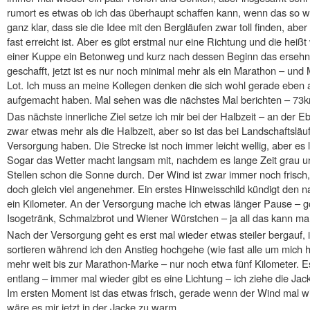
rumort es etwas ob ich das überhaupt schaffen kann, wenn das so w
ganz klar, dass sie die Idee mit den Bergläufen zwar toll finden, aber
fast erreicht ist. Aber es gibt erstmal nur eine Richtung und die h
einer Kuppe ein Betonweg und kurz nach dessen Beginn das ersehnt
geschafft, jetzt ist es nur noch minimal mehr als ein Marathon – und 
Lot. Ich muss an meine Kollegen denken die sich wohl gerade eben
aufgemacht haben. Mal sehen was die nächstes Mal berichten – 73k
Das nächste innerliche Ziel setze ich mir bei der Halbzeit – an der E
zwar etwas mehr als die Halbzeit, aber so ist das bei Landschaftslä
Versorgung haben. Die Strecke ist noch immer leicht wellig, aber es l
Sogar das Wetter macht langsam mit, nachdem es lange Zeit grau un
Stellen schon die Sonne durch. Der Wind ist zwar immer noch frisch,
doch gleich viel angenehmer. Ein erstes Hinweisschild kündigt den
ein Kilometer. An der Versorgung mache ich etwas länger Pause – 
Isogetränk, Schmalzbrot und Wiener Würstchen – ja all das kann m
Nach der Versorgung geht es erst mal wieder etwas steiler bergauf, 
sortieren während ich den Anstieg hochgehe (wie fast alle um mich he
mehr weit bis zur Marathon-Marke – nur noch etwa fünf Kilometer. 
entlang – immer mal wieder gibt es eine Lichtung – ich ziehe die Jac
Im ersten Moment ist das etwas frisch, gerade wenn der Wind mal wie
wäre es mir jetzt in der Jacke zu warm.