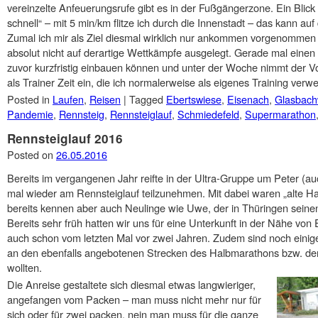
vereinzelte Anfeuerungsrufe gibt es in der Fußgängerzone. Ein Blick 
schnell“ – mit 5 min/km flitze ich durch die Innenstadt – das kann auf
Zumal ich mir als Ziel diesmal wirklich nur ankommen vorgenommen h
absolut nicht auf derartige Wettkämpfe ausgelegt. Gerade mal ein
zuvor kurzfristig einbauen können und unter der Woche nimmt der Vo
als Trainer Zeit ein, die ich normalerweise als eigenes Training ve
Posted in
Laufen
,
Reisen
|
Tagged
Ebertswiese
,
Eisenach
,
Glasbach
Pandemie
,
Rennsteig
,
Rennsteiglauf
,
Schmiedefeld
,
Supermarathon
Rennsteiglauf 2016
Posted on
26.05.2016
Bereits im vergangenen Jahr reifte in der Ultra-Gruppe um Peter (a
mal wieder am Rennsteiglauf teilzunehmen. Mit dabei waren „alte Ha
bereits kennen aber auch Neulinge wie Uwe, der in Thüringen seinen 
Bereits sehr früh hatten wir uns für eine Unterkunft in der Nähe von
auch schon vom letzten Mal vor zwei Jahren. Zudem sind noch einige 
an den ebenfalls angebotenen Strecken des Halbmarathons bzw. d
wollten.
Die Anreise gestaltete sich diesmal etwas langwieriger,
angefangen vom Packen – man muss nicht mehr nur für
sich oder für zwei packen, nein man muss für die ganze