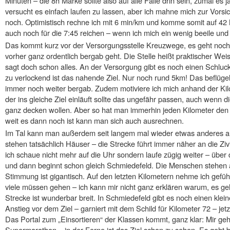
Minuten – die 8h Marke sollte also auf alle Fälle drin sein, zumal es j
versucht es einfach laufen zu lassen, aber ich mahne mich zur Vor
noch. Optimistisch rechne ich mit 6 min/km und komme somit auf 42 M
auch noch für die 7:45 reichen – wenn ich mich ein wenig beeile u
Das kommt kurz vor der Versorgungsstelle Kreuzwege, es geht noc
vorher ganz ordentlich bergab geht. Die Stelle heißt praktischer W
sagt doch schon alles. An der Versorgung gibt es noch einen Schluck 
zu verlockend ist das nahende Ziel. Nur noch rund 5km! Das beflügel
immer noch weiter bergab. Zudem motiviere ich mich anhand der Ki
der ins gleiche Ziel einläuft sollte das ungefähr passen, auch wenn 
ganz decken wollen. Aber so hat man immerhin jeden Kilometer den 
weit es dann noch ist kann man sich auch ausrechnen.
Im Tal kann man außerdem seit langem mal wieder etwas anderes a
stehen tatsächlich Häuser – die Strecke führt immer näher an die Zivi
ich schaue nicht mehr auf die Uhr sondern laufe zügig weiter – über
und dann beginnt schon gleich Schmiedefeld. Die Menschen stehen a
Stimmung ist gigantisch. Auf den letzten Kilometern nehme ich gefüh
viele müssen gehen – ich kann mir nicht ganz erklären warum, es geh
Strecke ist wunderbar breit. In Schmiedefeld gibt es noch einen kleine
Anstieg vor dem Ziel – garniert mit dem Schild für Kilometer 72 – jetz
Das Portal zum „Einsortieren“ der Klassen kommt, ganz klar: Mir gehö
Supermarathon – in der Ferne ist das Ziel schon zu sehen. Es geht 