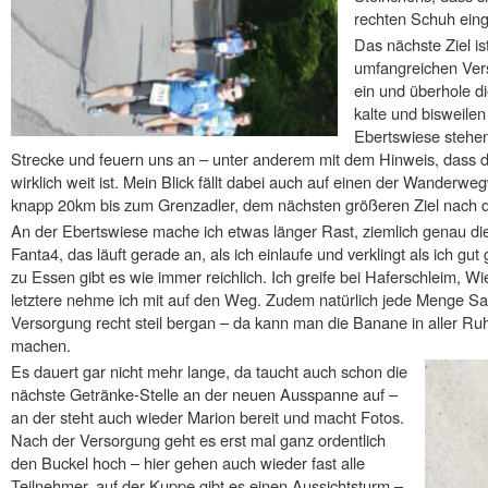
rechten Schuh eing
Das nächste Ziel is
umfangreichen Ver
ein und überhole di
kalte und bisweilen
Ebertswiese stehe
Strecke und feuern uns an – unter anderem mit dem Hinweis, dass d
wirklich weit ist. Mein Blick fällt dabei auch auf einen der Wanderwe
knapp 20km bis zum Grenzadler, dem nächsten größeren Ziel nach d
An der Ebertswiese mache ich etwas länger Rast, ziemlich genau di
Fanta4, das läuft gerade an, als ich einlaufe und verklingt als ich gut
zu Essen gibt es wie immer reichlich. Ich greife bei Haferschleim, W
letztere nehme ich mit auf den Weg. Zudem natürlich jede Menge Sa
Versorgung recht steil bergan – da kann man die Banane in aller R
machen.
Es dauert gar nicht mehr lange, da taucht auch schon die
nächste Getränke-Stelle an der neuen Ausspanne auf –
an der steht auch wieder Marion bereit und macht Fotos.
Nach der Versorgung geht es erst mal ganz ordentlich
den Buckel hoch – hier gehen auch wieder fast alle
Teilnehmer, auf der Kuppe gibt es einen Aussichtsturm –