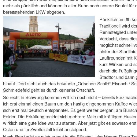
mehr als pünktlich und können in aller Ruhe noch unsere Beutel für 
bereitstehenden LKW abgeben.
Pünktlich um 6h kra
Traditionell wird d
Rennsteiglied unte
Verdacht, dass dies
möglichst schnell 
hinter der Startlin
Lauffreunden mit K
kurz Winken und sc
durch die Fußgäng
Stadttor und dann g
hinauf. Dort steht auch das bekannte „Ortsende-Schild“ Eisnach / S
Schmiedefeld geht es durch keinerlei Ortschaft.
So recht in Schwung kommen will ich noch nicht – bereits kurz nachd
ich erst einmal einen Baum um den hastig eingenommen Kaffee wied
sich erst mal deutlich entspannter. Es geht weiter bergan, am Bursc
Felder. Die Erkältung meldet sich mehrere Male mit kräftigem Husten
wirklich eine gute Idee war zu starten. Aber jetzt gibt es sowieso ers
Osten und im Zweifelsfall leicht ansteigend.
Nach 5km treibt es mich erneut in die Büsche – der Magen-Darm-Tra