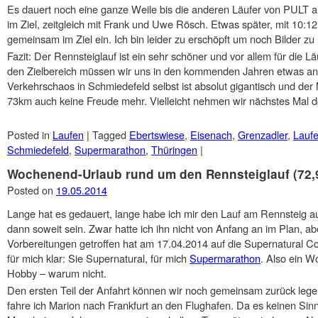
Es dauert noch eine ganze Weile bis die anderen Läufer von PULT auc
im Ziel, zeitgleich mit Frank und Uwe Rösch. Etwas später, mit 10:1
gemeinsam im Ziel ein. Ich bin leider zu erschöpft um noch Bilder z
Fazit: Der Rennsteiglauf ist ein sehr schöner und vor allem für die Lä
den Zielbereich müssen wir uns in den kommenden Jahren etwas and
Verkehrschaos in Schmiedefeld selbst ist absolut gigantisch und de
73km auch keine Freude mehr. Vielleicht nehmen wir nächstes Mal d
Posted in
Laufen
|
Tagged
Ebertswiese
,
Eisenach
,
Grenzadler
,
Lauf
Schmiedefeld
,
Supermarathon
,
Thüringen
|
Wochenend-Urlaub rund um den Rennsteiglauf (72,
Posted on
19.05.2014
Lange hat es gedauert, lange habe ich mir den Lauf am Rennsteig auf
dann soweit sein. Zwar hatte ich ihn nicht von Anfang an im Plan, ab
Vorbereitungen getroffen hat am 17.04.2014 auf die Supernatural Co
für mich klar: Sie Supernatural, für mich
Supermarathon
. Also ein 
Hobby – warum nicht.
Den ersten Teil der Anfahrt können wir noch gemeinsam zurück leg
fahre ich Marion nach Frankfurt an den Flughafen. Da es keinen Sin