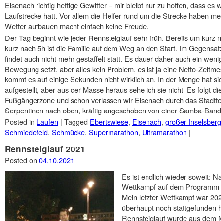
Eisenach richtig heftige Gewitter – mir bleibt nur zu hoffen, dass e
Laufstrecke hatt. Vor allem die Helfer rund um die Strecke haben me
Wetter aufbauen macht einfach keine Freude.
Der Tag beginnt wie jeder Rennsteiglauf sehr früh. Bereits um kurz 
kurz nach 5h ist die Familie auf dem Weg an den Start. Im Gegensat
findet auch nicht mehr gestaffelt statt. Es dauer daher auch ein weni
Bewegung setzt, aber alles kein Problem, es ist ja eine Netto-Zeitm
kommt es auf einige Sekunden nicht wirklich an. In der Menge hat 
aufgestellt, aber aus der Masse heraus sehe ich sie nicht. Es folgt d
Fußgängerzone und schon verlassen wir Eisenach durch das Stadttor
Serpentinen nach oben, kräftig angeschoben von einer Samba-Ban
Posted in
Laufen
|
Tagged
Ebertswiese
,
Eisenach
,
großer Inselsberg
Schmiedefeld
,
Schmücke
,
Supermarathon
,
Ultramarathon
|
Rennsteiglauf 2021
Posted on
04.10.2021
Es ist endlich wieder soweit: N
Wettkampf auf dem Programm und
Mein letzter Wettkampf war 20
überhaupt noch stattgefunden h
Rennsteiglauf wurde aus dem M