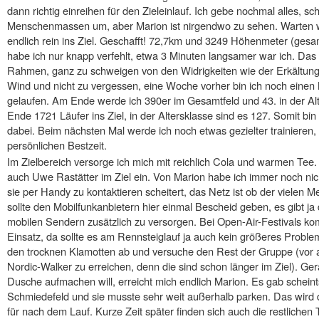
dann richtig einreihen für den Zieleinlauf. Ich gebe nochmal alles, s
Menschenmassen um, aber Marion ist nirgendwo zu sehen. Warten wil
endlich rein ins Ziel. Geschafft! 72,7km und 3249 Höhenmeter (gesamt
habe ich nur knapp verfehlt, etwa 3 Minuten langsamer war ich. Das 
Rahmen, ganz zu schweigen von den Widrigkeiten wie der Erkältung
Wind und nicht zu vergessen, eine Woche vorher bin ich noch einen
gelaufen. Am Ende werde ich 390er im Gesamtfeld und 43. in der A
Ende 1721 Läufer ins Ziel, in der Altersklasse sind es 127. Somit bin
dabei. Beim nächsten Mal werde ich noch etwas gezielter trainieren,
persönlichen Bestzeit.
Im Zielbereich versorge ich mich mit reichlich Cola und warmen Tee. Da
auch Uwe Rastätter im Ziel ein. Von Marion habe ich immer noch nic
sie per Handy zu kontaktieren scheitert, das Netz ist ob der vielen M
sollte den Mobilfunkanbietern hier einmal Bescheid geben, es gibt ja
mobilen Sendern zusätzlich zu versorgen. Bei Open-Air-Festivals ko
Einsatz, da sollte es am Rennsteiglauf ja auch kein größeres Probl
den trocknen Klamotten ab und versuche den Rest der Gruppe (vor 
Nordic-Walker zu erreichen, denn die sind schon länger im Ziel). Ger
Dusche aufmachen will, erreicht mich endlich Marion. Es gab schein
Schmiedefeld und sie musste sehr weit außerhalb parken. Das wird
für nach dem Lauf. Kurze Zeit später finden sich auch die restlichen