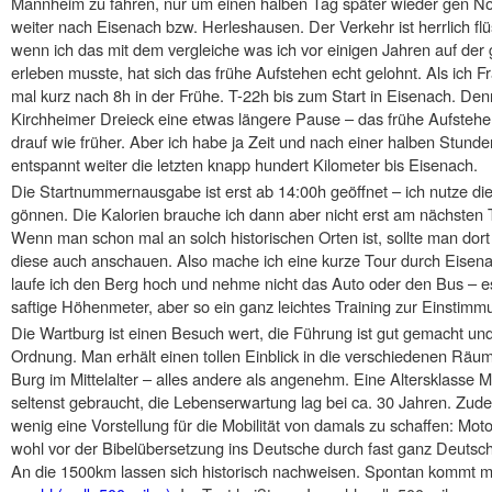
Mannheim zu fahren, nur um einen halben Tag später wieder gen Nor
weiter nach Eisenach bzw. Herleshausen. Der Verkehr ist herrlich flü
wenn ich das mit dem vergleiche was ich vor einigen Jahren auf der
erleben musste, hat sich das frühe Aufstehen echt gelohnt. Als ich Fra
mal kurz nach 8h in der Frühe. T-22h bis zum Start in Eisenach. D
Kirchheimer Dreieck eine etwas längere Pause – das frühe Aufstehe
drauf wie früher. Aber ich habe ja Zeit und nach einer halben Stund
entspannt weiter die letzten knapp hundert Kilometer bis Eisenach.
Die Startnummernausgabe ist erst ab 14:00h geöffnet – ich nutze die
gönnen. Die Kalorien brauche ich dann aber nicht erst am nächsten T
Wenn man schon mal an solch historischen Orten ist, sollte man dort
diese auch anschauen. Also mache ich eine kurze Tour durch Eisenac
laufe ich den Berg hoch und nehme nicht das Auto oder den Bus – 
saftige Höhenmeter, aber so ein ganz leichtes Training zur Einstimmun
Die Wartburg ist einen Besuch wert, die Führung ist gut gemacht und 
Ordnung. Man erhält einen tollen Einblick in die verschiedenen Räum
Burg im Mittelalter – alles andere als angenehm. Eine Altersklasse
seltenst gebraucht, die Lebenserwartung lag bei ca. 30 Jahren. Zud
wenig eine Vorstellung für die Mobilität von damals zu schaffen: Moto
wohl vor der Bibelübersetzung ins Deutsche durch fast ganz Deut
An die 1500km lassen sich historisch nachweisen. Spontan kommt m