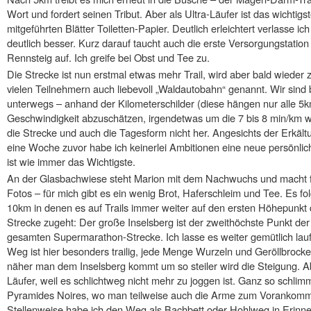
Wort und fordert seinen Tribut. Aber als Ultra-Läufer ist das wichtigst
mitgeführten Blätter Toiletten-Papier. Deutlich erleichtert verlasse i
deutlich besser. Kurz darauf taucht auch die erste Versorgungstati
Rennsteig auf. Ich greife bei Obst und Tee zu.
Die Strecke ist nun erstmal etwas mehr Trail, wird aber bald wieder
vielen Teilnehmern auch liebevoll „Waldautobahn“ genannt. Wir sind 
unterwegs – anhand der Kilometerschilder (diese hängen nur alle 5
Geschwindigkeit abzuschätzen, irgendetwas um die 7 bis 8 min/km w
die Strecke und auch die Tagesform nicht her. Angesichts der Erkä
eine Woche zuvor habe ich keinerlei Ambitionen eine neue persönli
ist wie immer das Wichtigste.
An der Glasbachwiese steht Marion mit dem Nachwuchs und macht f
Fotos – für mich gibt es ein wenig Brot, Haferschleim und Tee. Es fo
10km in denen es auf Trails immer weiter auf den ersten Höhepunkt 
Strecke zugeht: Der große Inselsberg ist der zweithöchste Punkt der
gesamten Supermarathon-Strecke. Ich lasse es weiter gemütlich lauf
Weg ist hier besonders trailig, jede Menge Wurzeln und Geröllbrocke
näher man dem Inselsberg kommt um so steiler wird die Steigung. 
Läufer, weil es schlichtweg nicht mehr zu joggen ist. Ganz so schl
Pyramides Noires, wo man teilweise auch die Arme zum Vorankommen
Stellenweise habe ich den Weg als Bachbett oder Hohlweg in Erinner