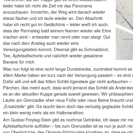
leider habe ich nicht die Zeit mir das Panorama
anzuschauen. Immerhin, der Weg wird danach wieder
etwas flacher und ich laufe wieder an. Den Abschnitt
habe ich recht gut im Gedächtnis – leider weiß ich auch,
dass der Rennsteig bald seinem Namen wieder alle Ehre
machen wird – entweder man rennt oder man steigt. Gut
das nach dem Anstieg auch wieder eine
Versorgungstation kommt. Diesmal gibt es Schmalzbrot,
Tee, Apfelsaftschorle und natürlich wieder gesalzene
Banane für mich.
Was nun folgt ist eine recht lange Durststrecke, zumindest kommt es 
45km Marke haben wir kurz nach der Versorgung passiert – es sind al
Dafür will und will das 50km Schild irgendwie gar nicht auftauchen – 
Pärchen, das meint auch, dass wohl jemand das Schild als Andenk
es an der aktuellen Kuppe gerade soweit gewesen. Wir philosophier
Läufer am Grenzadler eher neue Füße oder neue Beine braucht und o
„Ersatzteile“ gibt. Da taucht dann doch das verlustig geglaubte Schil
ein klein wenig mehr als ein Halbmarathon.
Am Gustav-Freytag-Stein gibt es nochmal Getränke, ich lasse mir m
Apfelsaftschorle auffüllen – bis zum Grenzadler ist es nun ja auch ni
von Oberhof bzw. des Olympia-Stützpunkts kündigen an, dass es nic