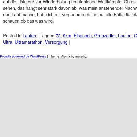
auf die Liste der zur Wiederholung empfohlenen Wettkämpfe. Ob es g
sehen, das hängt sehr stark davon ab, was mein anstehender Nachw
den Lauf mache, habe ich mir vorgenommen ihn auf alle Fälle die let
schauen ob das was wird.
Posted in
Laufen
|
Tagged
72
,
9km
,
Eisenach
,
Grenzadler
,
Laufen
,
O
Ultra
,
Ultramarathon
,
Versorgung
|
Post navigation
Proudly powered by WordPress
|
Theme: Alpina by murphy.