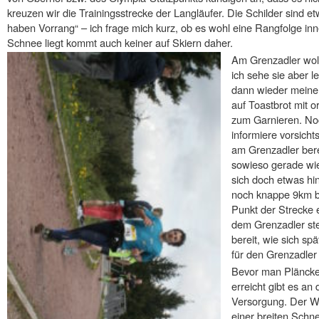
kreuzen wir die Trainingsstrecke der Langläufer. Die Schilder sind etwa
haben Vorrang“ – ich frage mich kurz, ob es wohl eine Rangfolge inne
Schnee liegt kommt auch keiner auf Skiern daher.
Am Grenzadler wollt
ich sehe sie aber l
dann wieder meine 
auf Toastbrot mit or
zum Garnieren. Noc
informiere vorsicht
am Grenzadler bere
sowieso gerade wie
sich doch etwas hi
noch knappe 9km be
Punkt der Strecke 
dem Grenzadler st
bereit, wie sich spä
für den Grenzadler
Bevor man Pläncke
erreicht gibt es a
Versorgung. Der We
einer breiten Schne