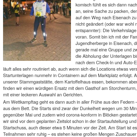
komisch fühlt es sich dann nac
an, seine Sache zu packen, de
auf den Weg nach Eisenach zu 
nicht geändert (oder war wohl
entspannter): Die Verkehrslage 
voran. Somit bin ich mit der Fam
Jugendherberge in Eisenach, di
gerade mal eine Gruppe und zwe
die Abholung der Unterlagen bi
nach dem Check-In und Auto-En
läuft alles sehr routiniert ab, auch wenn sich die Locations etwas 
Startunterlagen nunmehr in Containern auf dem Marktplatz erfolgt. A
unserer Stammgaststätte, dem Kartoffelhaus essen, bekommen aber 
finden wir einen würdigen Ersatz mit dem Gasthof am Storchenturm, 
mit einer leckeren Auswahl an Gerichten.
Am Wettkampftag geht es dann auch in aller Frühe aus den Federn –
aus dem Bett. Die Starts sind zwar der Dunkelheit wegen um 30 Mi
gegenüber Mai und zudem wird corona-konform in Blöcken gestartet. D
wir sind vor dem geplanten Zeitslot schon in der Startaufstellung un
Startschuss, auch dieser etwa 5 Minuten vor der Zeit. Am Start ist e
Teilnahmen sehr ruhig – es stehen keine großen Mengen Zuschauer 