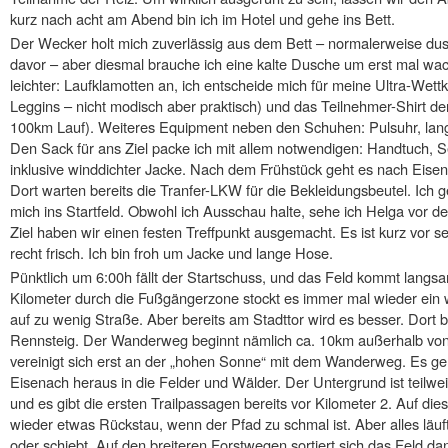
kurz nach acht am Abend bin ich im Hotel und gehe ins Bett.
Der Wecker holt mich zuverlässig aus dem Bett – normalerweise dus
davor – aber diesmal brauche ich eine kalte Dusche um erst mal wa
leichter: Laufklamotten an, ich entscheide mich für meine Ultra-Wet
Leggins – nicht modisch aber praktisch) und das Teilnehmer-Shirt de
100km Lauf). Weiteres Equipment neben den Schuhen: Pulsuhr, lan
Den Sack für ans Ziel packe ich mit allem notwendigen: Handtuch, S
inklusive winddichter Jacke. Nach dem Frühstück geht es nach Eisen
Dort warten bereits die Tranfer-LKW für die Bekleidungsbeutel. Ich
mich ins Startfeld. Obwohl ich Ausschau halte, sehe ich Helga vor dem
Ziel haben wir einen festen Treffpunkt ausgemacht. Es ist kurz vor se
recht frisch. Ich bin froh um Jacke und lange Hose.
Pünktlich um 6:00h fällt der Startschuss, und das Feld kommt lang
Kilometer durch die Fußgängerzone stockt es immer mal wieder ein we
auf zu wenig Straße. Aber bereits am Stadttor wird es besser. Dort 
Rennsteig. Der Wanderweg beginnt nämlich ca. 10km außerhalb von
vereinigt sich erst an der „hohen Sonne“ mit dem Wanderweg. Es ge
Eisenach heraus in die Felder und Wälder. Der Untergrund ist teilweis
und es gibt die ersten Trailpassagen bereits vor Kilometer 2. Auf di
wieder etwas Rückstau, wenn der Pfad zu schmal ist. Aber alles läuft
oder schiebt. Auf den breiteren Forstwegen sortiert sich das Feld da