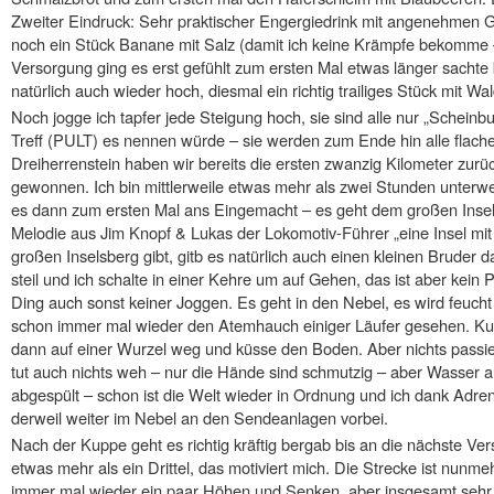
Zweiter Eindruck: Sehr praktischer Engergiedrink mit angenehmen 
noch ein Stück Banane mit Salz (damit ich keine Krämpfe bekomme –
Versorgung ging es erst gefühlt zum ersten Mal etwas länger sachte
natürlich auch wieder hoch, diesmal ein richtig trailiges Stück mit 
Noch jogge ich tapfer jede Steigung hoch, sie sind alle nur „Scheinb
Treff (PULT) es nennen würde – sie werden zum Ende hin alle flache
Dreiherrenstein haben wir bereits die ersten zwanzig Kilometer zur
gewonnen. Ich bin mittlerweile etwas mehr als zwei Stunden unterw
es dann zum ersten Mal ans Eingemacht – es geht dem großen Insels
Melodie aus Jim Knopf & Lukas der Lokomotiv-Führer „eine Insel m
großen Inselsberg gibt, gitb es natürlich auch einen kleinen Bruder 
steil und ich schalte in einer Kehre um auf Gehen, das ist aber kei
Ding auch sonst keiner Joggen. Es geht in den Nebel, es wird feucht
schon immer mal wieder den Atemhauch einiger Läufer gesehen. Kur
dann auf einer Wurzel weg und küsse den Boden. Aber nichts passier
tut auch nichts weh – nur die Hände sind schmutzig – aber Wasser a
abgespült – schon ist die Welt wieder in Ordnung und ich dank Adrena
derweil weiter im Nebel an den Sendeanlagen vorbei.
Nach der Kuppe geht es richtig kräftig bergab bis an die nächste Ver
etwas mehr als ein Drittel, das motiviert mich. Die Strecke ist nunmeh
immer mal wieder ein paar Höhen und Senken, aber insgesamt sehr 