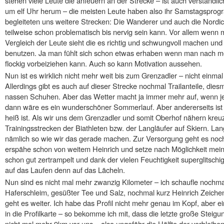
stehen viele Leute die anfeuern an der Strecke – ist auch verständlic
um elf Uhr herum – die meisten Leute haben also ihr Samstagsprog
begleiteten uns weitere Strecken: Die Wanderer und auch die Nordi
teilweise schon problematisch bis nervig sein kann. Vor allem wenn
Vergleich der Leute sieht die es richtig und schwungvoll machen und
benutzen. Ja man fühlt sich schon etwas erhaben wenn man nach m
flockig vorbeiziehen kann. Auch so kann Motivation aussehen.
Nun ist es wirklich nicht mehr weit bis zum Grenzadler – nicht einma
Allerdings gibt es auch auf dieser Strecke nochmal Trailanteile, die
nassen Schuhen. Aber das Wetter macht ja immer mehr auf, wenn je
dann wäre es ein wunderschöner Sommerlauf. Aber andererseits ist
heiß ist. Als wir uns dem Grenzadler und somit Oberhof nähern kreu
Trainingsstrecken der Biathleten bzw. der Langläufer auf Skiern. L
nämlich so wie wir das gerade machen. Zur Versorgung geht es nochm
erspähe schon von weitem Heinrich und setze nach Möglichkeit mein 
schon gut zertrampelt und dank der vielen Feuchtigkeit superglitschig
auf das Laufen denn auf das Lächeln.
Nun sind es nicht mal mehr zwanzig Kilometer – ich schaufle nochmal 
Haferschleim, gesüßter Tee und Salz, nochmal kurz Heinrich Zeichen
geht es weiter. Ich habe das Profil nicht mehr genau im Kopf, aber
in die Profilkarte – so bekomme ich mit, dass die letzte große Steigun
nicht mal mehr 9km vor uns – also ungefähr die Hälfte der verbleiben