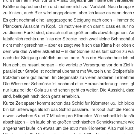
Kräfte entsprechend ein und mahne mich zur Vorsicht. Nach knapp v
zu trinken, auch Bier wird angepriesen, aber ich lasse es dann doch 
Es geht nochmal eine langgezogene Steigung nach oben – immer de
Plänckers Aussicht im Kopf. Ich motiviere mich damit, dass es nur no
zu diesem Punkt sind, danach soll es größtenteils abwärts gehen. 
tatsächlich rechts und links der Strecke noch zwei kleine Schneehäuf
nicht mehr gerechnet – aber es zeigt wie frisch das Klima hier oben
dem wie das Wetter aktuell ist – in der Sonne ist es fast schon zu 
nach der Steigung natürlich um so mehr. Aus der Flasche hole ich mi
Nun geht es rasant bergab – die vorletzte Versorgung vor dem Ziel 
parallel zur Straße ist nochmal übersäht mit Wurzeln und Stolperfall
trotzdem sehr gut laufen. Im Gegensatz zu vielen anderen Teilneh
Die Wiese vor Schmücke ist nochmal eine Herausforderung: nass, gli
nur kurz bei der Cola zu und schon geht es weiter. Die Aussicht, d
sind, beflügelt mich doch ganz erheblich.
Kurze Zeit später kommt schon das Schild für Kilometer 65. Ich blic
bin ich unterwegs als ich das Schild passiere. Im Kopf läuft die Rec
etwas zwischen 6 und 7 Minuten pro Kilometer. Wie schnell ich tatsäc
abschätzen – ich laufe ohne großen technischen Schnickschnack w
angenähert laufe ich etwas um die 6:30 min/Kilometer. Also mal kur