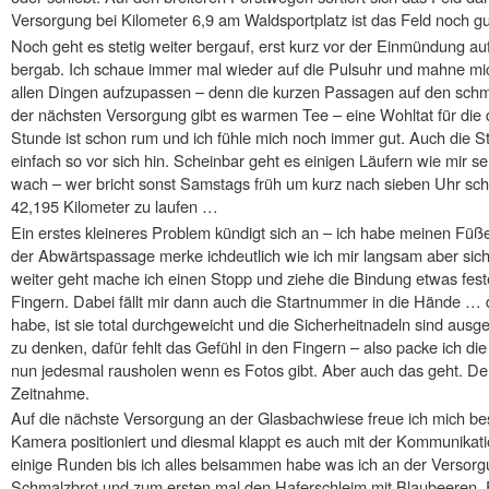
Versorgung bei Kilometer 6,9 am Waldsportplatz ist das Feld noch gu
Noch geht es stetig weiter bergauf, erst kurz vor der Einmündung au
bergab. Ich schaue immer mal wieder auf die Pulsuhr und mahne mich
allen Dingen aufzupassen – denn die kurzen Passagen auf den schm
der nächsten Versorgung gibt es warmen Tee – eine Wohltat für die
Stunde ist schon rum und ich fühle mich noch immer gut. Auch die St
einfach so vor sich hin. Scheinbar geht es einigen Läufern wie mir sel
wach – wer bricht sonst Samstags früh um kurz nach sieben Uhr sc
42,195 Kilometer zu laufen …
Ein erstes kleineres Problem kündigt sich an – ich habe meinen Füße
der Abwärtspassage merke ichdeutlich wie ich mir langsam aber sic
weiter geht mache ich einen Stopp und ziehe die Bindung etwas feste
Fingern. Dabei fällt mir dann auch die Startnummer in die Hände … d
habe, ist sie total durchgeweicht und die Sicherheitnadeln sind ausge
zu denken, dafür fehlt das Gefühl in den Fingern – also packe ich d
nun jedesmal rausholen wenn es Fotos gibt. Aber auch das geht. Der
Zeitnahme.
Auf die nächste Versorgung an der Glasbachwiese freue ich mich bes
Kamera positioniert und diesmal klappt es auch mit der Kommunikat
einige Runden bis ich alles beisammen habe was ich an der Versorg
Schmalzbrot und zum ersten mal den Haferschleim mit Blaubeeren. E