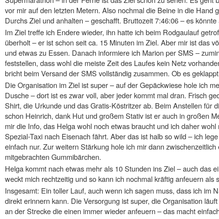
vor mir auf den letzten Metern. Also nochmal die Beine in die Hand
Durchs Ziel und anhalten – geschafft. Bruttozeit 7:46:06 – es könnte
Im Ziel treffe ich Endere wieder, ihn hatte ich beim Rodgaulauf getro
überholt – er ist schon seit ca. 15 Minuten im Ziel. Aber mir ist das v
und etwas zu Essen. Danach informiere ich Marion per SMS – zumin
feststellen, dass wohl die meiste Zeit des Laufes kein Netz vorhanden
bricht beim Versand der SMS vollständig zusammen. Ob es geklappt h
Die Organisation im Ziel ist super – auf der Gepäckwiese hole ich 
Dusche – dort ist es zwar voll, aber jeder kommt mal dran. Frisch ge
Shirt, die Urkunde und das Gratis-Köstritzer ab. Beim Anstellen für
schon Heinrich, dank Hut und großem Stativ ist er auch in großen M
mir die Info, das Helga wohl noch etwas braucht und ich daher woh
Spezial-Taxi nach Eisenach fährt. Aber das ist halb so wild – ich le
einfach nur. Zur weitern Stärkung hole ich mir dann zwischenzeitlic
mitgebrachten Gummibärchen.
Helga kommt nach etwas mehr als 10 Stunden ins Ziel – auch das ei
weckt mich rechtzeitig und so kann ich nochmal kräftig anfeuern als si
Insgesamt: Ein toller Lauf, auch wenn ich sagen muss, dass ich im
direkt erinnern kann. Die Versorgung ist super, die Organisation läuf
an der Strecke die einen immer wieder anfeuern – das macht einfach