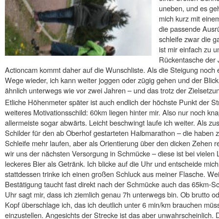
uneben, und es geh
mich kurz mit einem
die passende Ausrü
schleife zwar die 
ist mir einfach zu 
Rückentasche der 
Actioncam kommt daher auf die Wunschliste. Als die Steigung noch et
Wege wieder, ich kann weiter joggen oder zügig gehen und der Blick au
ähnlich unterwegs wie vor zwei Jahren – und das trotz der Zielsetz
Etliche Höhenmeter später ist auch endlich der höchste Punkt der Str
weiteres Motivationsschild: 60km liegen hinter mir. Also nur noch k
allermeiste sogar abwärts. Leicht beschwingt laufe ich weiter. Als zu
Schilder für den ab Oberhof gestarteten Halbmarathon – die haben z
Schleife mehr laufen, aber als Orientierung über den dicken Zehen re
wir uns der nächsten Versorgung in Schmücke – diese ist bei vielen Lä
leckeres Bier als Getränk. Ich blicke auf die Uhr und entscheide mich
stattdessen trinke ich einen großen Schluck aus meiner Flasche. Weit 
Bestätigung taucht fast direkt nach der Schmücke auch das 65km-Schi
Uhr sagt mir, dass ich ziemlich genau 7h unterwegs bin. Ob brutto ode
Kopf überschlage ich, das ich deutlich unter 6 min/km brauchen müs
einzustellen. Angesichts der Strecke ist das aber unwahrscheinlich.