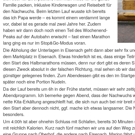
Familie packen, inklusive Kinderwagen und Reisebett für
den Nachwuchs. Beim letzten Lauf wusste ich bereits
das ich Papa werde – es kommt einem verdammt lange
vor, dabei ist es gerade mal zwei Jahre her. Zudem
haben wir dann doch noch einen Teil des Wochenend-
Peaks auf der Autobahn erwischt – fast einen Marathon
lang ging es nur im Stop&Go-Modus voran.
Die Abholung der Unterlagen in Eisenach geht dann aber sehr fix und
dem Marktplatz in Eisenach. Etwas hinderlich ist es, dass einige Te
den Start des Halbmarathons müssen, denn nur dort gibt es deren Sta
diesen Zweck absolut in der falschen Richtung, mal sehen ob wir das
günstiger gelegenes finden. Zum Abendessen gibt es den im Startge
später noch eine Portion Nudeln.
Da der Lauf bereits um 6h in der Frühe startet, müssen wir sehr zeiti
Abendprogramm. Ich bemerke gegen Abend, dass der Nachwuchs wohl
nette Kita-Erkältung angeschleift hat, die sich nun auch bei mir breit 
den Start aber dennoch nicht, ggf. mache ich etwas langsamer. Die N
besonders.
Um 4:00h ist aber ohnehin Schluss mit Schlafen, bereits 30 Minuten s
mit reichlich Kalorien. Kurz nach fünf machen wir uns auf den Weg 
eine Gruppe nach Oberhof, die andere nach Eisenach. Marion fährt un