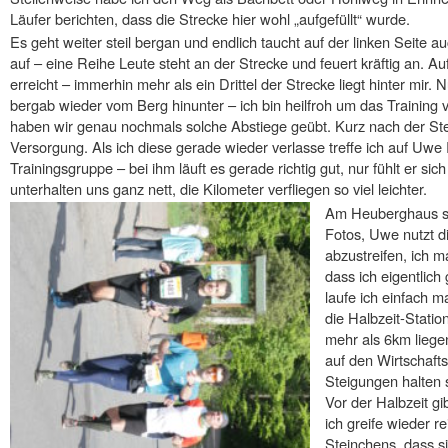
Läufer berichten, dass die Strecke hier wohl „aufgefüllt“ wurde.
Es geht weiter steil bergan und endlich taucht auf der linken Seit
auf – eine Reihe Leute steht an der Strecke und feuert kräftig an. 
erreicht – immerhin mehr als ein Drittel der Strecke liegt hinter mir. N
bergab wieder vom Berg hinunter – ich bin heilfroh um das Trainin
haben wir genau nochmals solche Abstiege geübt. Kurz nach der Ste
Versorgung. Als ich diese gerade wieder verlasse treffe ich auf Uwe 
Trainingsgruppe – bei ihm läuft es gerade richtig gut, nur fühlt er 
unterhalten uns ganz nett, die Kilometer verfliegen so viel leichter.
Am Heuberghaus ste
Fotos, Uwe nutzt 
abzustreifen, ich 
dass ich eigentlich
laufe ich einfach ma
die Halbzeit-Stati
mehr als 6km liegen
auf den Wirtschaft
Steigungen halten s
Vor der Halbzeit gi
ich greife wieder r
Steinchens, dass si