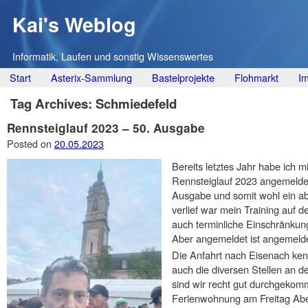
Kai's Weblog
Informatik, Laufen und sonstig Wissenswertes
Main menu
Skip
Start
Asterix-Sammlung
Bastelprojekte
Flohmarkt
I
to
Tag Archives:
Schmiedefeld
content
Rennsteiglauf 2023 – 50. Ausgabe
Posted on
20.05.2023
Bereits letztes Jahr habe ich mi
Rennsteiglauf 2023 angemeldet,
Ausgabe und somit wohl ein ab
verlief war mein Training auf 
auch terminliche Einschränkung
Aber angemeldet ist angemeldet
Die Anfahrt nach Eisenach kenn
auch die diversen Stellen an 
sind wir recht gut durchgeko
Ferienwohnung am Freitag Ab