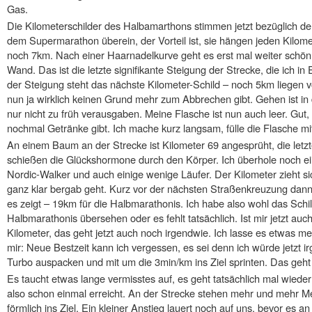
Gas.
Die Kilometerschilder des Halbamarthons stimmen jetzt bezüglich de
dem Supermarathon überein, der Vorteil ist, sie hängen jeden Kilomet
noch 7km. Nach einer Haarnadelkurve geht es erst mal weiter schön 
Wand. Das ist die letzte signifikante Steigung der Strecke, die ich i
der Steigung steht das nächste Kilometer-Schild – noch 5km liegen vo
nun ja wirklich keinen Grund mehr zum Abbrechen gibt. Gehen ist in 
nur nicht zu früh verausgaben. Meine Flasche ist nun auch leer. Gut
nochmal Getränke gibt. Ich mache kurz langsam, fülle die Flasche mi
An einem Baum an der Strecke ist Kilometer 69 angesprüht, die let
schießen die Glückshormone durch den Körper. Ich überhole noch 
Nordic-Walker und auch einige wenige Läufer. Der Kilometer zieht sic
ganz klar bergab geht. Kurz vor der nächsten Straßenkreuzung dann
es zeigt – 19km für die Halbmarathonis. Ich habe also wohl das Schil
Halbmarathonis übersehen oder es fehlt tatsächlich. Ist mir jetzt auc
Kilometer, das geht jetzt auch noch irgendwie. Ich lasse es etwas meh
mir: Neue Bestzeit kann ich vergessen, es sei denn ich würde jetzt
Turbo auspacken und mit um die 3min/km ins Ziel sprinten. Das geht d
Es taucht etwas lange vermisstes auf, es geht tatsächlich mal wieder
also schon einmal erreicht. An der Strecke stehen mehr und mehr M
förmlich ins Ziel. Ein kleiner Anstieg lauert noch auf uns, bevor es a