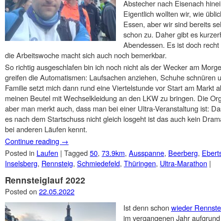
Abstecher nach Eisenach hinei
Eigentlich wollten wir, wie üb
Essen, aber wir sind bereits s
schon zu. Daher gibt es kurz
Abendessen. Es ist doch recht s
die Arbeitswoche macht sich auch noch bemerkbar.
So richtig ausgeschlafen bin ich noch nicht als der Wecker am Morgen
greifen die Automatismen: Laufsachen anziehen, Schuhe schnüren u
Familie setzt mich dann rund eine Viertelstunde vor Start am Markt 
meinen Beutel mit Wechselkleidung an den LKW zu bringen. Die Org
aber man merkt auch, dass man bei einer Ultra-Veranstaltung ist: Das
es nach dem Startschuss nicht gleich losgeht ist das auch kein Dra
bei anderen Läufen kennt.
Continue reading
→
Posted in
Laufen
|
Tagged
50
,
73.9km
,
Ausspanne
,
Beerberg
,
Ebert
Inselsberg
,
Rennsteig
,
Schmiedefeld
,
Thüringen
,
Ultra-Marathon
|
Rennsteiglauf 2022
Posted on
22.05.2022
Ist denn schon
wieder Rennste
im vergangenen Jahr aufgrun