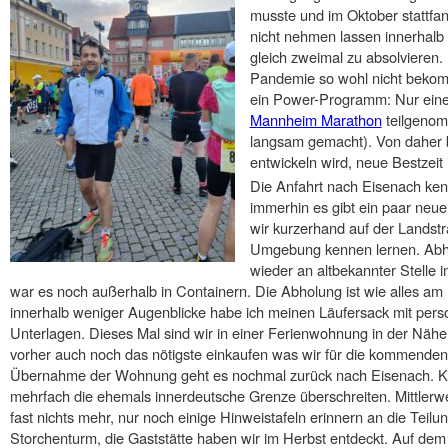
musste und im Oktober stattfan
nicht nehmen lassen innerhalb
gleich zweimal zu absolvieren
Pandemie so wohl nicht bekomm
ein Power-Programm: Nur ein
Mannheim Marathon
teilgenom
langsam gemacht). Von daher b
entwickeln wird, neue Bestzeit 
Die Anfahrt nach Eisenach ken
immerhin es gibt ein paar neu
wir kurzerhand auf der Landst
Umgebung kennen lernen. Abhol
wieder an altbekannter Stelle i
war es noch außerhalb in Containern. Die Abholung ist wie alles am 
innerhalb weniger Augenblicke habe ich meinen Läufersack mit perso
Unterlagen. Dieses Mal sind wir in einer Ferienwohnung in der Näh
vorher auch noch das nötigste einkaufen was wir für die kommende
Übernahme der Wohnung geht es nochmal zurück nach Eisenach. Ka
mehrfach die ehemals innerdeutsche Grenze überschreiten. Mittlerw
fast nichts mehr, nur noch einige Hinweistafeln erinnern an die Teil
Storchenturm, die Gaststätte haben wir im Herbst entdeckt. Auf dem