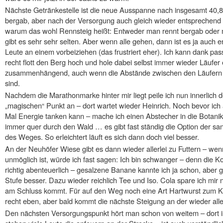
Nächste Getränkestelle ist die neue Ausspanne nach insgesamt 40,
bergab, aber nach der Versorgung auch gleich wieder entsprechend b
warum das wohl Rennsteig heißt: Entweder man rennt bergab oder m
gibt es sehr sehr selten. Aber wenn alle gehen, dann ist es ja auch e
Leute an einem vorbeiziehen (das frustriert eher). Ich kann dank 
recht flott den Berg hoch und hole dabei selbst immer wieder Läufer 
zusammenhängend, auch wenn die Abstände zwischen den Läufern mi
sind.
Nachdem die Marathonmarke hinter mir liegt peile ich nun innerlich 
„magischen“ Punkt an – dort wartet wieder Heinrich. Noch bevor ic
Mal Energie tanken kann – mache ich einen Abstecher in die Botanik 
immer quer durch den Wald … es gibt fast ständig die Option der sani
des Weges. So erleichtert läuft es sich dann doch viel besser.
An der Neuhöfer Wiese gibt es dann wieder allerlei zu Futtern – wenn
unmöglich ist, würde ich fast sagen: Ich bin schwanger – denn die 
richtig abenteuerlich – gesalzene Banane kannte ich ja schon, aber g
Stufe besser. Dazu wieder reichlich Tee und Iso. Cola spare ich mir 
am Schluss kommt. Für auf den Weg noch eine Art Hartwurst zum Ka
recht eben, aber bald kommt die nächste Steigung an der wieder all
Den nächsten Versorgungspunkt hört man schon von weitem – dort is