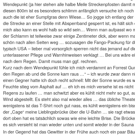
Wendepunkt (ja hier stehen alle halbe Meile Streckenpfosten damit 
diesen 800m ist es besonders schlimm anfänglich versuche ich noch
auch die ist eher Sumpfgras denn Wiese… So jogge ich entlang der
die Strecke an einer Stelle mit Absperrband gesperrt ist, es hält sich
mich also kann es wohl halb so wild sein… Wenn man aufpasst wo man
der Schlamm ist teilweise zwar einige Zentimeter dick, aber wenn man
schön nach allen Seiten weg … sozusagen die Fango-Packung für di
typisch USA – lieber mal vorsorglich sperren nicht das jemand auf d
unterlassener Pflege und Warnhinweisen verklagt … Bei uns wäre ei
nach dem Regen. Damit muss man ggf. rechnen.
Kurz nach dem Wendepunkt fühle ich mich verdammt an Forrest Gump 
den Regen ab und die Sonne kam raus …“ – ich wurde zwar dann n
einen Gegner hatte ich doch recht schnell: Mit der Sonne wurde es
Feuchte stieg vom Asphalt auf … eh ich es mich versehe ist es nicht
Regens zu laufen … man schwitzt aber es kühlt nicht mehr so gut,
Wind abgestellt. Es steht also mal wieder alles … das übliche Thea
wenigstens ist das T-Shirt noch gut nass, es kühlt wenigstens ein bi
der „Cage“ meine Lieblingsbrücke über die U-Bahn … sie ragt etwa
dort oben hat es tatsächlich sowas wie eine leichte Brise. Die Brüc
es sich versieht ist man wieder unten und somit wieder in der Sauna
In der Gegend hat das Gewitter in der Frühe auch noch ein paar Bä