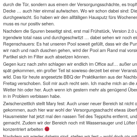
durch die Tür, sondern aus einem der Versorgungsschächte, es tropf
Decke … auch hier einmal aufwischen. Wo wir schon dabei sind: Die
durchgewischt. So haben wir den allfälligen Hausputz fürs Wochene
muss es nur positiv sehen.
Nachdem die Spuren beseitigt sind, erst mal Frühstück, Version 2.0
irgendwie total nass und durchgeschwitzt … dabei sehen wir noch ein
Regenschauers: Es hat unseren Pool soweit gefüllt, dass wir die P
wir nach und nach duschen gehen, wird der Pool am Rand mal vorsic
Partikel sich im Filter auch absetzen können.
Gegen kurz nach zehn schlagen wir endlich im Office auf… außer un
spät gekommen, ein großer Teil ist sowieso derzeit bei einer Veranst
wild. Das für heute angesetzte BBQ der Praktikanten aus der Nachb
Freitag verschoben. Soll mir auch recht sein. Ich mache mich an die Ar
Wetter hin oder her. Auch wenn ich gestern mehr als genügend Über
in in Problem verbissen habe.
Zwischenzeitlich stellt Mary fest: Auch unser neuer Bereich ist nic
gekommen, auch hier war wohl der Versorgungsschacht etwas überfo
Hausmeister hat jetzt mal den nassen Teil des Teppichs entfernt, un
gemacht. Zudem wir der Bereich noch mit Wassersauger und Lüfter 
konzentriert arbeiten
Nachdem wir wieder daheim sind, stellen wir fest – wohl doch nix mi