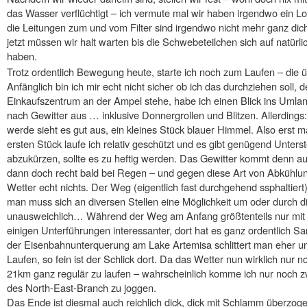
das Wasser verflüchtigt – ich vermute mal wir haben irgendwo ein L
die Leitungen zum und vom Filter sind irgendwo nicht mehr ganz di
jetzt müssen wir halt warten bis die Schwebeteilchen sich auf natürl
haben.
Trotz ordentlich Bewegung heute, starte ich noch zum Laufen – die 
Anfänglich bin ich mir echt nicht sicher ob ich das durchziehen soll,
Einkaufszentrum an der Ampel stehe, habe ich einen Blick ins Umlan
nach Gewitter aus … inklusive Donnergrollen und Blitzen. Allerdings: 
werde sieht es gut aus, ein kleines Stück blauer Himmel. Also erst
ersten Stück laufe ich relativ geschützt und es gibt genügend Unters
abzukürzen, sollte es zu heftig werden. Das Gewitter kommt denn au
dann doch recht bald bei Regen – und gegen diese Art von Abkühlu
Wetter echt nichts. Der Weg (eigentlich fast durchgehend ssphaltiert)
man muss sich an diversen Stellen eine Möglichkeit um oder durch 
unausweichlich… Während der Weg am Anfang größtenteils nur mit Pf
einigen Unterführungen interessanter, dort hat es ganz ordentlich 
der Eisenbahnunterquerung am Lake Artemisa schlittert man eher un
Laufen, so fein ist der Schlick dort. Da das Wetter nun wirklich nur 
21km ganz regulär zu laufen – wahrscheinlich komme ich nur noch z
des North-East-Branch zu joggen.
Das Ende ist diesmal auch reichlich dick, dick mit Schlamm überzog