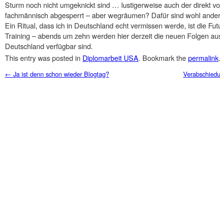
Sturm noch nicht umgeknickt sind … lustigerweise auch der direkt vor
fachmännisch abgesperrt – aber wegräumen? Dafür sind wohl ande
Ein Ritual, dass ich in Deutschland echt vermissen werde, ist die
Training – abends um zehn werden hier derzeit die neuen Folgen aus
Deutschland verfügbar sind.
This entry was posted in
Diplomarbeit USA
. Bookmark the
permalink
Post navigation
←
Ja ist denn schon wieder Blogtag?
Verabschied