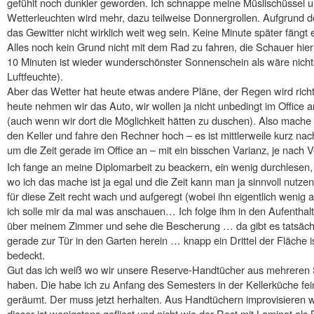
gefühlt noch dunkler geworden. Ich schnappe meine Müslischüssel u
Wetterleuchten wird mehr, dazu teilweise Donnergrollen. Aufgrund d
das Gewitter nicht wirklich weit weg sein. Keine Minute später fängt
Alles noch kein Grund nicht mit dem Rad zu fahren, die Schauer hier
10 Minuten ist wieder wunderschönster Sonnenschein als wäre nichts
Luftfeuchte).
Aber das Wetter hat heute etwas andere Pläne, der Regen wird richti
heute nehmen wir das Auto, wir wollen ja nicht unbedingt im Offic
(auch wenn wir dort die Möglichkeit hätten zu duschen). Also mach
den Keller und fahre den Rechner hoch – es ist mittlerweile kurz n
um die Zeit gerade im Office an – mit ein bisschen Varianz, je nach 
Ich fange an meine Diplomarbeit zu beackern, ein wenig durchlesen
wo ich das mache ist ja egal und die Zeit kann man ja sinnvoll nut
für diese Zeit recht wach und aufgeregt (wobei ihn eigentlich wenig 
ich solle mir da mal was anschauen… Ich folge ihm in den Aufenthalt
über meinem Zimmer und sehe die Bescherung … da gibt es tatsächl
gerade zur Tür in den Garten herein … knapp ein Drittel der Fläche i
bedeckt.
Gut das ich weiß wo wir unsere Reserve-Handtücher aus mehreren 
haben. Die habe ich zu Anfang des Semesters in der Kellerküche fein
geräumt. Der muss jetzt herhalten. Aus Handtüchern improvisieren w
dieser ist wenigstens gefliest und nicht wie der Rest mit Laminat al