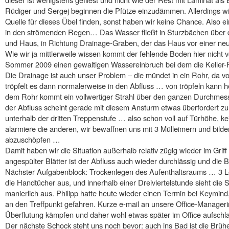
Rüdiger und Sergej beginnen die Pfütze einzudämmen. Allerdings wir
Quelle für dieses Übel finden, sonst haben wir keine Chance. Also e
in den strömenden Regen… Das Wasser fließt in Sturzbächen über d
und Haus, in Richtung Drainage-Graben, der das Haus vor einer neue
Wie wir ja mittlerweile wissen kommt der fehlende Boden hier nicht 
Sommer 2009 einen gewaltigen Wassereinbruch bei dem die Keller-R
Die Drainage ist auch unser Problem – die mündet in ein Rohr, da vo
tröpfelt es dann normalerweise in den Abfluss … von tröpfeln kann h
dem Rohr kommt ein vollwertiger Strahl über den ganzen Durchme
der Abfluss scheint gerade mit diesem Ansturm etwas überfordert zu
unterhalb der dritten Treppenstufe … also schon voll auf Türhöhe, ke
alarmiere die anderen, wir bewaffnen uns mit 3 Mülleimern und bild
abzuschöpfen …
Damit haben wir die Situation außerhalb relativ zügig wieder im Gri
angespülter Blätter ist der Abfluss auch wieder durchlässig und die B
Nächster Aufgabenblock: Trockenlegen des Aufenthaltsraums … 3 Leu
die Handtücher aus, und innerhalb einer Dreiviertelstunde sieht die 
manierlich aus. Philipp hatte heute wieder einen Termin bei Keymind,
an den Treffpunkt gefahren. Kurze e-mail an unsere Office-Manageri
Überflutung kämpfen und daher wohl etwas später im Office aufsch
Der nächste Schock steht uns noch bevor: auch ins Bad ist die Brühe 