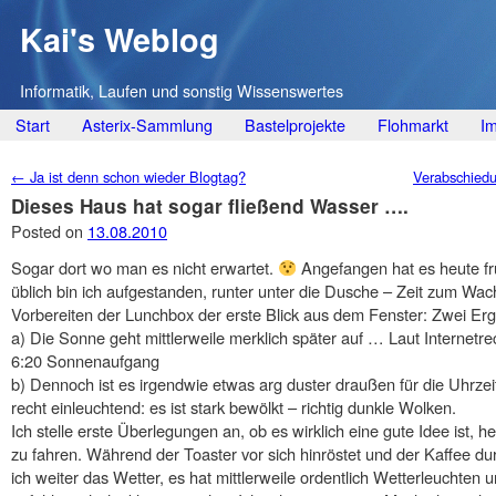
Kai's Weblog
Informatik, Laufen und sonstig Wissenswertes
Main menu
Skip
Start
Asterix-Sammlung
Bastelprojekte
Flohmarkt
I
to
Post navigation
←
Ja ist denn schon wieder Blogtag?
Verabschied
content
Dieses Haus hat sogar fließend Wasser ….
Posted on
13.08.2010
Sogar dort wo man es nicht erwartet.
Angefangen hat es heute fr
üblich bin ich aufgestanden, runter unter die Dusche – Zeit zum W
Vorbereiten der Lunchbox der erste Blick aus dem Fenster: Zwei Erg
a) Die Sonne geht mittlerweile merklich später auf … Laut Internetrec
6:20 Sonnenaufgang
b) Dennoch ist es irgendwie etwas arg duster draußen für die Uhrze
recht einleuchtend: es ist stark bewölkt – richtig dunkle Wolken.
Ich stelle erste Überlegungen an, ob es wirklich eine gute Idee ist, 
zu fahren. Während der Toaster vor sich hinröstet und der Kaffee du
ich weiter das Wetter, es hat mittlerweile ordentlich Wetterleuchten u