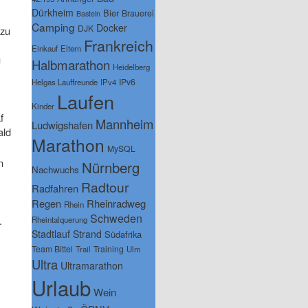
Dürkheim
Bier
Brauerei
Basteln
Camping
Docker
DJK
 zu
Frankreich
Einkauf
Eltern
g
Halbmarathon
Heidelberg
IPv6
Helgas Lauffreunde
IPv4
Laufen
Kinder
f
Mannheim
Ludwigshafen
ald
Marathon
MySQL
n
Nürnberg
Nachwuchs
Radtour
Radfahren
Regen
Rheinradweg
Rhein
Schweden
.
Rheintalquerung
Stadtlauf
Strand
Südafrika
Team Bittel
Training
Trail
Ulm
Ultra
Ultramarathon
Urlaub
Wein