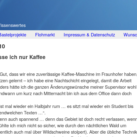
Wissenswertes
Bastelprojekte
Flohmarkt
Impressum & Datenschutz
Wunsch
10
sse ich nur Kaffee
Gut, dass wir eine zuverlässige Kaffee-Maschine im Fraunhofer haben
zen gelernt – ich habe eine Nachtschicht eingelegt, damit die Arbeit
nders hätte ich die ganzen Änderungswünsche meiner Supervisor wohl
ndwann um kurz nach Mitternacht bin ich aus dem Office dann doch
ist mal wieder ein Halbjahr rum … es sitzt mal wieder ein Student bis
rgendwelchen Texten …“.
enn auch spannend … denn das Gebiet ist doch recht verlassen, wen
hlte ich mich nicht so sicher, wie durch den nächtlichen Wald um
ntlich auch mal über Wildschweine stolpert). Aber die übliche Technik