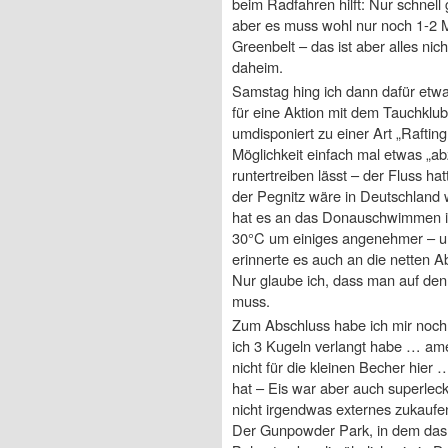
beim Radfahren hilft: Nur schnell
aber es muss wohl nur noch 1-2 Ma
Greenbelt – das ist aber alles ni
daheim.
Samstag hing ich dann dafür etwas
für eine Aktion mit dem Tauchklub e
umdisponiert zu einer Art „Raftin
Möglichkeit einfach mal etwas „a
runtertreiben lässt – der Fluss ha
der Pegnitz wäre in Deutschland 
hat es an das Donauschwimmen in
30°C um einiges angenehmer – u
erinnerte es auch an die netten 
Nur glaube ich, dass man auf de
muss.
Zum Abschluss habe ich mir noch e
ich 3 Kugeln verlangt habe … ame
nicht für die kleinen Becher hier 
hat – Eis war aber auch superlec
nicht irgendwas externes zukaufe
Der Gunpowder Park, in dem das ga