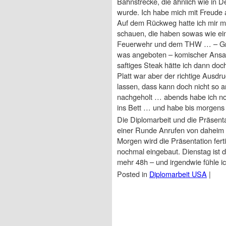
Bahnstrecke, die ähnlich wie in 
wurde. Ich habe mich mit Freude 
Auf dem Rückweg hatte ich mir mi
schauen, die haben sowas wie ein 
Feuerwehr und dem THW … – Grill
was angeboten – komischer Ansatz
saftiges Steak hätte ich dann doc
Platt war aber der richtige Ausdru
lassen, dass kann doch nicht so 
nachgeholt … abends habe ich noc
ins Bett … und habe bis morgens
Die Diplomarbeit und die Präsen
einer Runde Anrufen von daheim –
Morgen wird die Präsentation fer
nochmal eingebaut. Dienstag ist d
mehr 48h – und irgendwie fühle ich
Posted in
Diplomarbeit USA
|
Post navigation