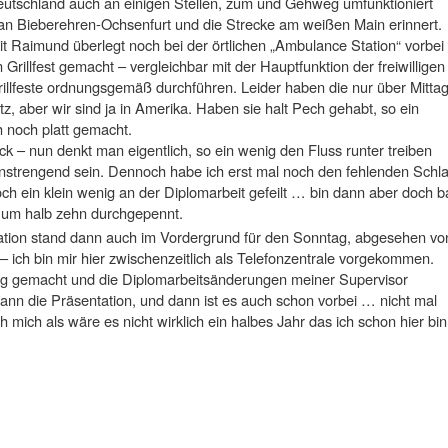
Deutschland auch an einigen Stellen, zum und Gehweg umfunktioniert
an Bieberehren-Ochsenfurt und die Strecke am weißen Main erinnert.
t Raimund überlegt noch bei der örtlichen „Ambulance Station“ vorbei
Grillfest gemacht – vergleichbar mit der Hauptfunktion der freiwilligen
feste ordnungsgemäß durchführen. Leider haben die nur über Mitta
, aber wir sind ja in Amerika. Haben sie halt Pech gehabt, so ein
h noch platt gemacht.
ck – nun denkt man eigentlich, so ein wenig den Fluss runter treiben
anstrengend sein. Dennoch habe ich erst mal noch den fehlenden Schla
h ein klein wenig an der Diplomarbeit gefeilt … bin dann aber doch b
 um halb zehn durchgepennt.
tation stand dann auch im Vordergrund für den Sonntag, abgesehen vo
 ich bin mir hier zwischenzeitlich als Telefonzentrale vorgekommen.
tig gemacht und die Diplomarbeitsänderungen meiner Supervisor
ann die Präsentation, und dann ist es auch schon vorbei … nicht mal
 mich als wäre es nicht wirklich ein halbes Jahr das ich schon hier bin