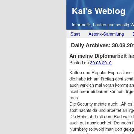
Kai's Weblog
Informatik, Laufen und sonstig 
Main menu
Skip
Start
Asterix-Sammlung
to
Daily Archives:
30.08.20
content
An meine Diplomarbeit la
Posted on
30.08.2010
Kaffee und Regular Expressions. 
die habe ich am Freitag echt schät
auch wirklich mal voran kommt a
nicht mehr einbauen können. Irge
raus.
Die Security meinte auch: „Ah es 
spät nachts da und arbeitet an i
Die Heimfahrt mit dem Rad war d
auch gut ausgleuchtet. Dennoch fü
Nürnberg (obwohl man dort gelege