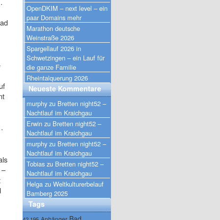
…
OpenDKIM – next level – ein
paar Domains mehr
Rad
Marathon deutsche
Weinstraße 2026
Spargellauf 2026 in
Schwetzingen – ein Lauf für
e
die ganze Familie
Rheintalquerung 2026
uf
Neueste Kommentare
nt
murphy
zu
Bretten night52 –
Nachtlauf im Kraichgau
Erwin
zu
Bretten night52 –
 …
Nachtlauf im Kraichgau
murphy
zu
Bretten night52 –
Nachtlauf im Kraichgau
als
Tobias
zu
Bretten night52 –
 –
Nachtlauf im Kraichgau
t
Helga
zu
Weltkulturerbelauf
d
Bamberg 2025
Tags
Bad
Anhänger
42.195