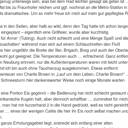
 genug unterwegs sein, was bei dem Rad leichter gesagt als getan ist 
l bis zu Fraunhofer reichen und ggf. nochmal an die Metro-Station in
chts dramatisches. Um so mehr freue ich mich auf mein gut gepflegtes 
 in den Seilen, aber halb so wild, denn den Tag hatte ich schon lange
ingeplant – eigentlich eine Grillfeier, wurde aber kurzfristig
g für Arme“ (Tubing). Auch nicht schlecht und eine Menge Spaß und di
bzuschalten“ während man sich auf einem Schlauchreifen den Fluß
tte hier ungefähr die Breite der Iller, Brigach, Breg und auch der Oberla
wohl gut geeignet. Die Temperaturen auch … erfrischend. Ganz entfer
 Neuburg erinnert, nur die Außentemperaturen waren mit leicht unter
nd ich bin auch ohne Tauchanzug ausgekommen. Etwas entfernt
Abenteuer von Charlie Brown in „Lauf um dein Leben, Charlie Brown!“
n Schneesturm hier dankenswerter Weise noch einige Monate warten
ine Portion Eis gegönnt – die Bedienung hat nicht schlecht gestaunt 
rikanische Kugeln halt, aber dennoch schaffbar … zumindest für mich
… man hat mir kurzerhand 2 in die Hand gedrückt, weil es nicht gereich
ker … eines der wenigen Cafés die hier ihr Eis noch selbst machen un
n.
nze Erholungsgebiet liegt, erstreckt sich entlang einer alten