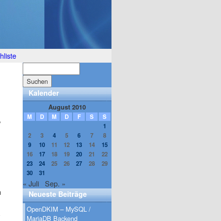
liste
Kalender
August 2010
M
D
M
D
F
S
S
,
1
2
3
4
5
6
7
8
9
10
11
12
13
14
15
16
17
18
19
20
21
22
23
24
25
26
27
28
29
30
31
« Juli
Sep. »
n
Neueste Beiträge
OpenDKIM – MySQL /
MariaDB Backend