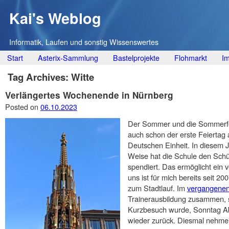
Kai's Weblog
Informatik, Laufen und sonstig Wissenswertes
Main menu
Skip
Start
Asterix-Sammlung
Bastelprojekte
Flohmarkt
I
to
Tag Archives:
Witte
content
Verlängertes Wochenende in Nürnberg
Posted on
06.10.2023
Der Sommer und die Sommerferi
auch schon der erste Feiertag 
Deutschen Einheit. In diesem 
Weise hat die Schule den Sch
spendiert. Das ermöglicht ein 
uns ist für mich bereits seit 2
zum Stadtlauf. Im
vergangenen
Trainerausbildung zusammen, s
Kurzbesuch wurde, Sonntag Ab
wieder zurück. Diesmal nehmen