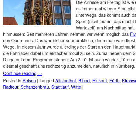
Die Anreise am Freitag ist wie 
es immer mal wieder Stau gibt.
unterwegs, das kommt auch da
Sport (nicht laufen, das macht
Wartezeit) am Nachmittag hat.
hinmüssen: Seit mehreren Jahren nehmen wir wenn möglich das
Fi
des Opernhaus. Das war bisher sehr praktisch, denn man war direkt 
Wege. In diesem Jahr wurde allerdings der Start an den Hauptmarkt 
die Fahrräder dabei um einfacher mobil zu sein. Zumal neben dem S
Dinge auf dem Programm stehen: Am 3.10. ist auch wieder „Türen au
diesmal geschafft uns rechtzeitig anzumelden, natürlich in Nürnberg.
Continue reading
→
Posted in
Reisen
|
Tagged
Altstadthof
,
Bibert
,
Einkauf
,
Fürth
,
Kirchw
Radtour
,
Schanzenbräu
,
Stadtlauf
,
Witte
|
Post navigation