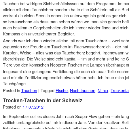
Tauchen bei widrigen Sichtverhältnisssen auf dem Programm. Immerhi
alleine mit dem Tauchlehrer sondern hatte eine Schülerin mit als Bud
vertraut (in vielen Seen in denen ich unterwegs bin geht es gar nicht 
so berauschend als dass man sehen würde wo man sich gerade befin
auch bestimmte Gegebenheiten die ich immer wieder finde und mich 
Kompass ein unverzichtbarer Begleiter.
Abends war ich dann wieder alleine mit dem Tauchlehrer – zwei se
zugunsten der Freude am Tauchen im Flachwasserbereich – der hat 
Karpfen, Welse – alles was das Taucherherz begehrt. Irgendwann w
überdrüssig. Die Welse sind echt kapital – 1m und mehr sind keine Se
Tiere von den komischen Neopren-Fischen mit Lampen überhaupt ni
Insgesamt eine gelungene Fortbildung die doch ein paar Teile nochm
und mir die Zertifizierung endlich etwas höher hebt. Ich freue mich jet
Tauchgänge.
Posted in
Tauchen
|
Tagged
Fische
,
Nachttauchen
,
Nitrox
,
Trockent
Trocken-Tauchen in der Schweiz
Posted on
17.07.2012
Im September soll es dieses Jahr nach Scapa-Flow gehen – ein lang
zeitlich umfangreichste bei mir in diesem Jahr. Von der kreativen Sei
Erholung – momentan tröste ich mich mit dem Gedanken, dass es ja n