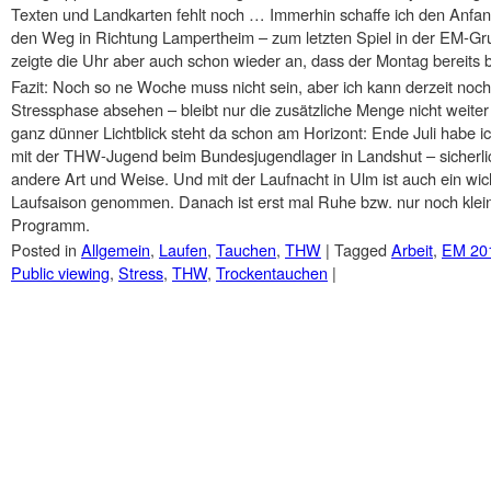
Texten und Landkarten fehlt noch … Immerhin schaffe ich den Anfan
den Weg in Richtung Lampertheim – zum letzten Spiel in der EM-G
zeigte die Uhr aber auch schon wieder an, dass der Montag bereits 
Fazit: Noch so ne Woche muss nicht sein, aber ich kann derzeit noch
Stressphase absehen – bleibt nur die zusätzliche Menge nicht weite
ganz dünner Lichtblick steht da schon am Horizont: Ende Juli habe 
mit der THW-Jugend beim Bundesjugendlager in Landshut – sicherli
andere Art und Weise. Und mit der Laufnacht in Ulm ist auch ein wicht
Laufsaison genommen. Danach ist erst mal Ruhe bzw. nur noch klei
Programm.
Posted in
Allgemein
,
Laufen
,
Tauchen
,
THW
|
Tagged
Arbeit
,
EM 20
Public viewing
,
Stress
,
THW
,
Trockentauchen
|
Post navigation