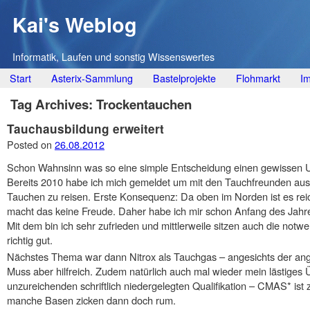
Kai's Weblog
Informatik, Laufen und sonstig Wissenswertes
Main menu
Skip
Start
Asterix-Sammlung
Bastelprojekte
Flohmarkt
I
to
Tag Archives:
Trockentauchen
content
Tauchausbildung erweitert
Posted on
26.08.2012
Schon Wahnsinn was so eine simple Entscheidung einen gewissen Ur
Bereits 2010 habe ich mich gemeldet um mit den Tauchfreunden au
Tauchen zu reisen. Erste Konsequenz: Da oben im Norden ist es rei
macht das keine Freude. Daher habe ich mir schon Anfang des Jahr
Mit dem bin ich sehr zufrieden und mittlerweile sitzen auch die no
richtig gut.
Nächstes Thema war dann Nitrox als Tauchgas – angesichts der angep
Muss aber hilfreich. Zudem natürlich auch mal wieder mein lästiges 
unzureichenden schriftlich niedergelegten Qualifikation – CMAS* ist 
manche Basen zicken dann doch rum.