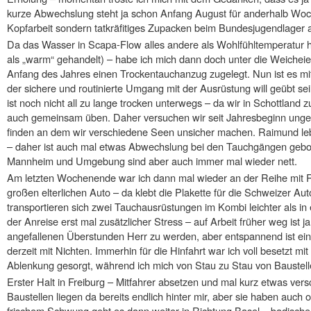
kurze Abwechslung steht ja schon Anfang August für anderhalb Woch
Kopfarbeit sondern tatkräfitiges Zupacken beim Bundesjugendlager 
Da das Wasser in Scapa-Flow alles andere als Wohlfühltemperatur 
als „warm“ gehandelt) – habe ich mich dann doch unter die Weichei
Anfang des Jahres einen Trockentauchanzug zugelegt. Nun ist es mit
der sichere und routinierte Umgang mit der Ausrüstung will geübt 
ist noch nicht all zu lange trocken unterwegs – da wir in Schottlan
auch gemeinsam üben. Daher versuchen wir seit Jahresbeginn ung
finden an dem wir verschiedene Seen unsicher machen. Raimund lebt
– daher ist auch mal etwas Abwechslung bei den Tauchgängen gebo
Mannheim und Umgebung sind aber auch immer mal wieder nett.
Am letzten Wochenende war ich dann mal wieder an der Reihe mit R
großen elterlichen Auto – da klebt die Plakette für die Schweizer A
transportieren sich zwei Tauchausrüstungen im Kombi leichter als in
der Anreise erst mal zusätzlicher Stress – auf Arbeit früher weg ist 
angefallenen Überstunden Herr zu werden, aber entspannend ist ein
derzeit mit Nichten. Immerhin für die Hinfahrt war ich voll besetzt m
Ablenkung gesorgt, während ich mich von Stau zu Stau von Baustell
Erster Halt in Freiburg – Mitfahrer absetzen und mal kurz etwas ver
Baustellen liegen da bereits endlich hinter mir, aber sie haben auch o
frischem Schwung geht es dann weiter in Richtung Basel – badischer 