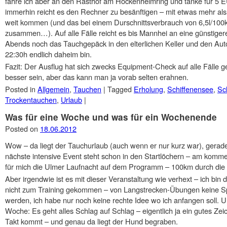
fahre ich aber an den Rasthof am Hockenheimring und tanke für 5 E
immerhin reicht es den Rechner zu besänftigen – mit etwas mehr als
weit kommen (und das bei einem Durschnittsverbrauch von 6,5l/100k
zusammen…). Auf alle Fälle reicht es bis Mannhei an eine günstigere
Abends noch das Tauchgepäck in den elterlichen Keller und den Aut
22:30h endlich daheim bin.
Fazit: Der Ausflug hat sich zwecks Equipment-Check auf alle Fälle g
besser sein, aber das kann man ja vorab selten erahnen.
Posted in
Allgemein
,
Tauchen
|
Tagged
Erholung
,
Schiffenensee
,
Sc
Trockentauchen
,
Urlaub
|
Was für eine Woche und was für ein Wochenende
Posted on
18.06.2012
Wow – da liegt der Tauchurlaub (auch wenn er nur kurz war), gera
nächste intensive Event steht schon in den Startlöchern – am kom
für mich die Ulmer Laufnacht auf dem Programm – 100km durch die 
Aber irgendwie ist es mit dieser Veranstaltung wie verhext – ich bin 
nicht zum Training gekommen – von Langstrecken-Übungen keine S
werden, ich habe nur noch keine rechte Idee wo ich anfangen soll. U
Woche: Es geht alles Schlag auf Schlag – eigentlich ja ein gutes Ze
Takt kommt – und genau da liegt der Hund begraben.