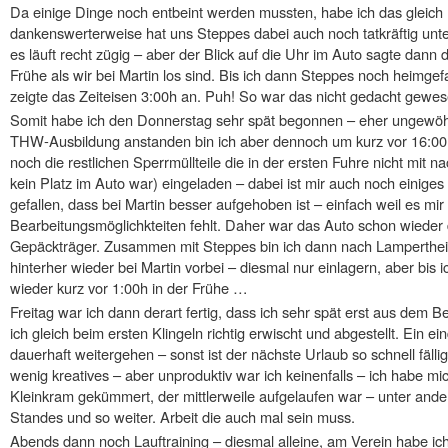
Da einige Dinge noch entbeint werden mussten, habe ich das gleich 
dankenswerterweise hat uns Steppes dabei auch noch tatkräftig unters
es läuft recht zügig – aber der Blick auf die Uhr im Auto sagte dann
Frühe als wir bei Martin los sind. Bis ich dann Steppes noch heimge
zeigte das Zeiteisen 3:00h an. Puh! So war das nicht gedacht gewes
Somit habe ich den Donnerstag sehr spät begonnen – eher ungewöhn
THW-Ausbildung anstanden bin ich aber dennoch um kurz vor 16:00
noch die restlichen Sperrmüllteile die in der ersten Fuhre nicht mit
kein Platz im Auto war) eingeladen – dabei ist mir auch noch einiges 
gefallen, dass bei Martin besser aufgehoben ist – einfach weil es mi
Bearbeitungsmöglichkteiten fehlt. Daher war das Auto schon wieder 
Gepäckträger. Zusammen mit Steppes bin ich dann nach Lamperthei
hinterher wieder bei Martin vorbei – diesmal nur einlagern, aber bis
wieder kurz vor 1:00h in der Frühe …
Freitag war ich dann derart fertig, dass ich sehr spät erst aus de
ich gleich beim ersten Klingeln richtig erwischt und abgestellt. Ein ei
dauerhaft weitergehen – sonst ist der nächste Urlaub so schnell fällig
wenig kreatives – aber unproduktiv war ich keinenfalls – ich habe m
Kleinkram gekümmert, der mittlerweile aufgelaufen war – unter and
Standes und so weiter. Arbeit die auch mal sein muss.
Abends dann noch Lauftraining – diesmal alleine, am Verein habe ic