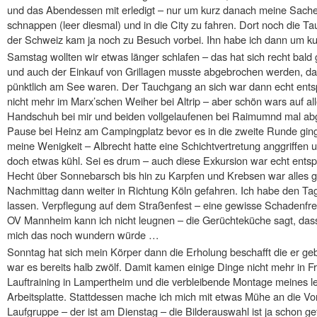
und das Abendessen mit erledigt – nur um kurz danach meine Sache
schnappen (leer diesmal) und in die City zu fahren. Dort noch die 
der Schweiz kam ja noch zu Besuch vorbei. Ihn habe ich dann um k
Samstag wollten wir etwas länger schlafen – das hat sich recht bal
und auch der Einkauf von Grillagen musste abgebrochen werden, da
pünktlich am See waren. Der Tauchgang an sich war dann echt ents
nicht mehr im Marx’schen Weiher bei Altrip – aber schön wars auf al
Handschuh bei mir und beiden vollgelaufenen bei Raimumnd mal abg
Pause bei Heinz am Campingplatz bevor es in die zweite Runde gin
meine Wenigkeit – Albrecht hatte eine Schichtvertretung anggriffen 
doch etwas kühl. Sei es drum – auch diese Exkursion war echt ents
Hecht über Sonnebarsch bis hin zu Karpfen und Krebsen war alles 
Nachmittag dann weiter in Richtung Köln gefahren. Ich habe den Ta
lassen. Verpflegung auf dem Straßenfest – eine gewisse Schadenf
OV Mannheim kann ich nicht leugnen – die Gerüchteküche sagt, dass
mich das noch wundern würde …
Sonntag hat sich mein Körper dann die Erholung beschafft die er geb
war es bereits halb zwölf. Damit kamen einige Dinge nicht mehr in 
Lauftraining in Lampertheim und die verbleibende Montage meines le
Arbeitsplatte. Stattdessen mache ich mich mit etwas Mühe an die Vor
Laufgruppe – der ist am Dienstag – die Bilderauswahl ist ja schon g