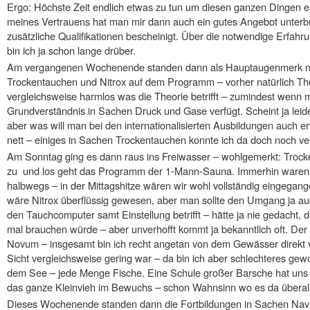
Ergo: Höchste Zeit endlich etwas zu tun um diesen ganzen Dingen 
meines Vertrauens hat man mir dann auch ein gutes Angebot unterbrei
zusätzliche Qualifikationen bescheinigt. Über die notwendige Erfa
bin ich ja schon lange drüber.
Am vergangenen Wochenende standen dann als Hauptaugenmerk n
Trockentauchen und Nitrox auf dem Programm – vorher natürlich Theo
vergleichsweise harmlos was die Theorie betrifft – zumindest wenn 
Grundverständnis in Sachen Druck und Gase verfügt. Scheint ja leider
aber was will man bei den internationalisierten Ausbildungen auch
nett – einiges in Sachen Trockentauchen konnte ich da doch noch ver
Am Sonntag ging es dann raus ins Freiwasser – wohlgemerkt: Trock
zu und los geht das Programm der 1-Mann-Sauna. Immerhin waren w
halbwegs – in der Mittagshitze wären wir wohl vollständig eingegang
wäre Nitrox überflüssig gewesen, aber man sollte den Umgang ja au
den Tauchcomputer samt Einstellung betrifft – hätte ja nie gedacht, 
mal brauchen würde – aber unverhofft kommt ja bekanntlich oft. Der
Novum – insgesamt bin ich recht angetan von dem Gewässer direkt
Sicht vergleichsweise gering war – da bin ich aber schlechteres gewo
dem See – jede Menge Fische. Eine Schule großer Barsche hat uns m
das ganze Kleinvieh im Bewuchs – schon Wahnsinn wo es da überal
Dieses Wochenende standen dann die Fortbildungen in Sachen Nav