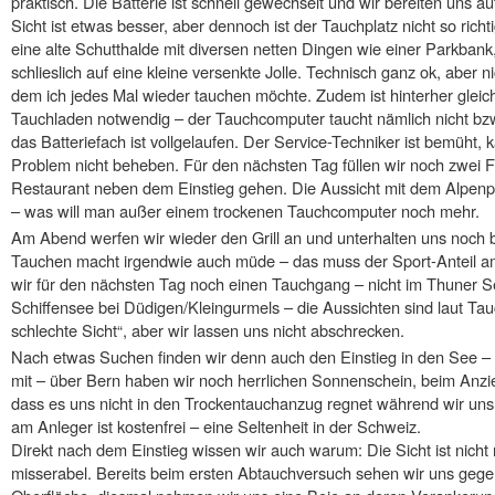
praktisch. Die Batterie ist schnell gewechselt und wir bereiten uns 
Sicht ist etwas besser, aber dennoch ist der Tauchplatz nicht so ric
eine alte Schutthalde mit diversen netten Dingen wie einer Parkbank, 
schlieslich auf eine kleine versenkte Jolle. Technisch ganz ok, aber n
dem ich jedes Mal wieder tauchen möchte. Zudem ist hinterher gleic
Tauchladen notwendig – der Tauchcomputer taucht nämlich nicht bzw.
das Batteriefach ist vollgelaufen. Der Service-Techniker ist bemüht, 
Problem nicht beheben. Für den nächsten Tag füllen wir noch zwei 
Restaurant neben dem Einstieg gehen. Die Aussicht mit dem Alpenpa
– was will man außer einem trockenen Tauchcomputer noch mehr.
Am Abend werfen wir wieder den Grill an und unterhalten uns noch b
Tauchen macht irgendwie auch müde – das muss der Sport-Anteil a
wir für den nächsten Tag noch einen Tauchgang – nicht im Thuner S
Schiffensee bei Düdigen/Kleingurmels – die Aussichten sind laut Tauc
schlechte Sicht“, aber wir lassen uns nicht abschrecken.
Nach etwas Suchen finden wir denn auch den Einstieg in den See – d
mit – über Bern haben wir noch herrlichen Sonnenschein, beim Anz
dass es uns nicht in den Trockentauchanzug regnet während wir uns
am Anleger ist kostenfrei – eine Seltenheit in der Schweiz.
Direkt nach dem Einstieg wissen wir auch warum: Die Sicht ist nicht n
misserabel. Bereits beim ersten Abtauchversuch sehen wir uns gegen