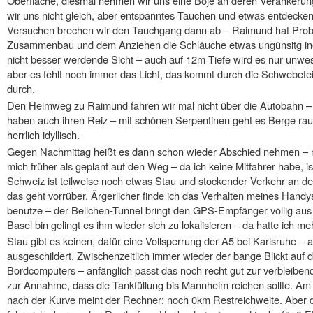
Oberfläche, diesmal nehmen wir uns eine Boje an deren Verankerung
wir uns nicht gleich, aber entspanntes Tauchen und etwas entdecken
Versuchen brechen wir den Tauchgang dann ab – Raimund hat Probl
Zusammenbau und dem Anziehen die Schläuche etwas ungünsitg ine
nicht besser werdende Sicht – auch auf 12m Tiefe wird es nur unwes
aber es fehlt noch immer das Licht, das kommt durch die Schwebeteil
durch.
Den Heimweg zu Raimund fahren wir mal nicht über die Autobahn – 
haben auch ihren Reiz – mit schönen Serpentinen geht es Berge rauf 
herrlich idyllisch.
Gegen Nachmittag heißt es dann schon wieder Abschied nehmen – 
mich früher als geplant auf den Weg – da ich keine Mitfahrer habe, i
Schweiz ist teilweise noch etwas Stau und stockender Verkehr an d
das geht vorrüber. Ärgerlicher finde ich das Verhalten meines Handy
benutze – der Bellchen-Tunnel bringt den GPS-Empfänger völlig aus de
Basel bin gelingt es ihm wieder sich zu lokalisieren – da hatte ich me
Stau gibt es keinen, dafür eine Vollsperrung der A5 bei Karlsruhe – a
ausgeschildert. Zwischenzeitlich immer wieder der bange Blickt auf
Bordcomputers – anfänglich passt das noch recht gut zur verbleibe
zur Annahme, dass die Tankfüllung bis Mannheim reichen sollte. Am
nach der Kurve meint der Rechner: noch 0km Restreichweite. Aber d