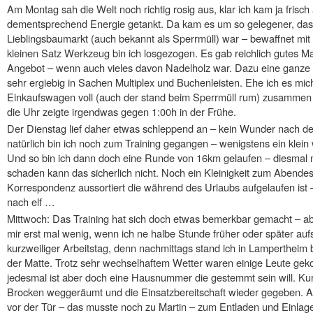
Am Montag sah die Welt noch richtig rosig aus, klar ich kam ja frisc
dementsprechend Energie getankt. Da kam es um so gelegener, das
Lieblingsbaumarkt (auch bekannt als Sperrmüll) war – bewaffnet m
kleinen Satz Werkzeug bin ich losgezogen. Es gab reichlich gutes Ma
Angebot – wenn auch vieles davon Nadelholz war. Dazu eine ganze
sehr ergiebig in Sachen Multiplex und Buchenleisten. Ehe ich es mic
Einkaufswagen voll (auch der stand beim Sperrmüll rum) zusammen
die Uhr zeigte irgendwas gegen 1:00h in der Frühe.
Der Dienstag lief daher etwas schleppend an – kein Wunder nach de
natürlich bin ich noch zum Training gegangen – wenigstens ein klei
Und so bin ich dann doch eine Runde von 16km gelaufen – diesmal m
schaden kann das sicherlich nicht. Noch ein Kleinigkeit zum Abende
Korrespondenz aussortiert die während des Urlaubs aufgelaufen ist –
nach elf …
Mittwoch: Das Training hat sich doch etwas bemerkbar gemacht – abe
mir erst mal wenig, wenn ich ne halbe Stunde früher oder später au
kurzweiliger Arbeitstag, denn nachmittags stand ich in Lampertheim
der Matte. Trotz sehr wechselhaftem Wetter waren einige Leute g
jedesmal ist aber doch eine Hausnummer die gestemmt sein will. Kur
Brocken weggeräumt und die Einsatzbereitschaft wieder gegeben. Abe
vor der Tür – das musste noch zu Martin – zum Entladen und Einlag