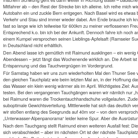
Mitfahrer ab – den Rest der Strecke bin ich alleine. Ich reihe mich w
Autobahn ein und zuckle Bern entgegen. Nach Basel wird es etwas b
Verkehr und Stau sind immer wieder dabei. Am Ende brauche ich kna
fast so lange wie ich teilweise für 600km zu meiner verflossenen F
Entsprechend k.o. bin ich bei der Ankunft. Dennoch fahre ich noch 
einem Kumpel versprochen seinen Lieblings-Apfelsaft (Ramseier Suess
in Deutschland nicht erhältlich.
Den Abend lasse ich gemütlich mit Raimund ausklingen – ein wenig G
Abendessen – jetzt fängt das Wochenende wirklich an. Die Arbeit ist w
Entspannung und das Tauchvergnügen im Vordergrund.
Für Samstag haben wir uns zum wiederholten Mal den Thuner See 
den gleichen Tauchplatz wie beim letzten Mal an, in der Hoffnung das
das Wasser ein klein wenig wärmer als im April. Wichtigstes Ziel: A
testen. Bei den vergangenen Tauchgängen waren wir nämlich nur „ha
bei Raimund waren die Trockentauchhandschuhe vollgelaufen. Zudem
suboptimale Gewichtsverteilung. Mittlerweile hat sich das deutlich ver
wir stoßen entlang des Seegrunds auf 40m vor – von dem verspro
„Unterwasser-Alpenpanorama“ leider keine Spur. Aber die Ausrüstung
Nach dem Tauchgang stellt Raimund einen weiteren Ausfall fest: Di
sich verabschiedet – aber im nächsten Ort ist der nächste Tauchplat