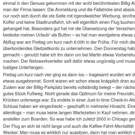
einmal in den Genuss gekommen mit der wohl berühmtesten Billig-Air
man der Firma lassen: Die Anmeldung und die Fallstricke sind absol
nur noch sich durch die xte Seite mit irgendwelcher Werbung, sinnfr
Koffer und keine Stadtrundfahrt, ich will eigentlich einen Flug bu
gehangelt hat. Besonders gut hat mir die Übersetzung der Versicheru
bedecke meinen Urlaub“ als Button – so hat man wenigstens etwas 
Abflug war am Freitag um kurz nach 6:00h in der Frühe. Für mich d
überbordendes Gleitzeitkonto zu unternehmen. Den Donnerstag habe 
gemacht – genutzt habe ich ihn dann um bei Martin etwas Vorbereit
machen: Der Netzwerkverteiler saß dafür etwas ungünstig und muss
lustiges Unterfangen.
Freitag um kurz nach vier ging es dann los – insgesamt wurden wir d
etwas ausgebremst. Somit waren wir schon etwas knäpplich dran a
Zudem war der Billig-Parkplatz bereits vollständig belegt – der nächs
gutes Stück Fußweg. Nicht gerade das Optimum für meine Freundin
Krücken unterwegs war. Es endete in einer Just-in-time Check-In-Ak
Schluss haben wir eingecheckt – geschafft in mehrerlei Hinsicht. Eine
allerdings – man muss keine langen Wartezeiten in Kauf nehmen, dir
anstellen zum Boarden. So was habe ich zuletzt 2003 in Chicago ge
Der Flug an sich ist nicht lange und auch die Kaffee-Fahrt-Mentalitä
Wecker. Man muss es wirklich nur aussitzen, dann hat man wirklich 