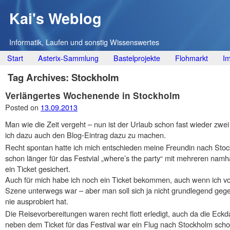
Kai's Weblog
Informatik, Laufen und sonstig Wissenswertes
Main menu
Skip
Start
Asterix-Sammlung
Bastelprojekte
Flohmarkt
I
to
Tag Archives:
Stockholm
content
Verlängertes Wochenende in Stockholm
Posted on
13.09.2013
Man wie die Zeit vergeht – nun ist der Urlaub schon fast wieder z
ich dazu auch den Blog-Eintrag dazu zu machen.
Recht spontan hatte ich mich entschieden meine Freundin nach Stockh
schon länger für das Festvial „where’s the party“ mit mehreren namh
ein Ticket gesichert.
Auch für mich habe ich noch ein Ticket bekommen, auch wenn ich v
Szene unterwegs war – aber man soll sich ja nicht grundlegend ge
nie ausprobiert hat.
Die Reisevorbereitungen waren recht flott erledigt, auch da die Eck
neben dem Ticket für das Festival war ein Flug nach Stockholm scho