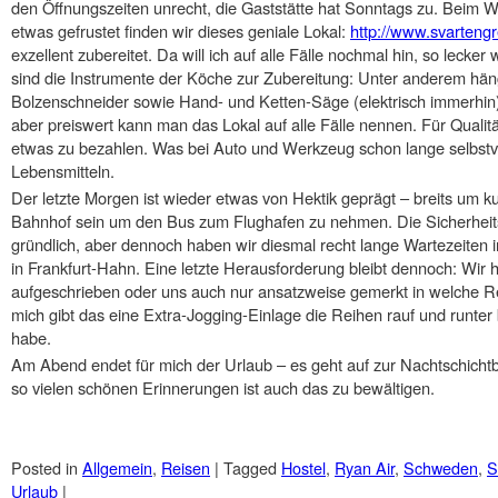
den Öffnungszeiten unrecht, die Gaststätte hat Sonntags zu. Beim 
etwas gefrustet finden wir dieses geniale Lokal:
http://www.svartengr
exzellent zubereitet. Da will ich auf alle Fälle nochmal hin, so leck
sind die Instrumente der Köche zur Zubereitung: Unter anderem hän
Bolzenschneider sowie Hand- und Ketten-Säge (elektrisch immerhin).
aber preiswert kann man das Lokal auf alle Fälle nennen. Für Quali
etwas zu bezahlen. Was bei Auto und Werkzeug schon lange selbstvers
Lebensmitteln.
Der letzte Morgen ist wieder etwas von Hektik geprägt – breits um 
Bahnhof sein um den Bus zum Flughafen zu nehmen. Die Sicherheitsk
gründlich, aber dennoch haben wir diesmal recht lange Wartezeiten 
in Frankfurt-Hahn. Eine letzte Herausforderung bleibt dennoch: Wir h
aufgeschrieben oder uns auch nur ansatzweise gemerkt in welche Re
mich gibt das eine Extra-Jogging-Einlage die Reihen rauf und runte
habe.
Am Abend endet für mich der Urlaub – es geht auf zur Nachtschicht
so vielen schönen Erinnerungen ist auch das zu bewältigen.
Posted in
Allgemein
,
Reisen
|
Tagged
Hostel
,
Ryan Air
,
Schweden
,
S
Urlaub
|