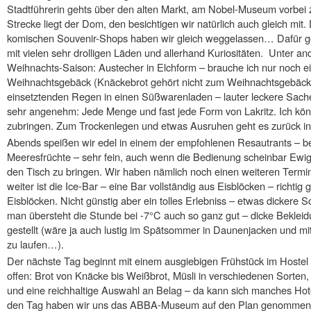
Stadtführerin gehts über den alten Markt, am Nobel-Museum vorbei 
Strecke liegt der Dom, den besichtigen wir natürlich auch gleich mit. 
komischen Souvenir-Shops haben wir gleich weggelassen… Dafür geh
mit vielen sehr drolligen Läden und allerhand Kuriositäten. Unter an
Weihnachts-Saison: Austecher in Elchform – brauche ich nur noch e
Weihnachtsgebäck (Knäckebrot gehört nicht zum Weihnachtsgebäck
einsetztenden Regen in einen Süßwarenladen – lauter leckere Sache
sehr angenehm: Jede Menge und fast jede Form von Lakritz. Ich k
zubringen. Zum Trockenlegen und etwas Ausruhen geht es zurück in
Abends speißen wir edel in einem der empfohlenen Resautrants – be
Meeresfrüchte – sehr fein, auch wenn die Bedienung scheinbar Ewig
den Tisch zu bringen. Wir haben nämlich noch einen weiteren Termi
weiter ist die Ice-Bar – eine Bar vollständig aus Eisblöcken – richtig 
Eisblöcken. Nicht günstig aber ein tolles Erlebniss – etwas dickere 
man übersteht die Stunde bei -7°C auch so ganz gut – dicke Bekl
gestellt (wäre ja auch lustig im Spätsommer in Daunenjacken und mit
zu laufen…).
Der nächste Tag beginnt mit einem ausgiebigen Frühstück im Hostel
offen: Brot von Knäcke bis Weißbrot, Müsli in verschiedenen Sorten,
und eine reichhaltige Auswahl an Belag – da kann sich manches Hot
den Tag haben wir uns das ABBA-Museum auf den Plan genommen. 