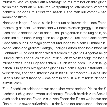
mühsam. Wie ich später auf Nachfrage beim Betreiber erfahre gibt es
wenn man mehr als 20 Minuten Verspätung bei öffentlichen Verkehrsm
nehmen und den Preis erstatten lassen. Hätte man nur vorher wiss
kommt bestimmt.
Nach dem langen Abend ist die Nacht um so kürzer, denn das Frühstü
rechtzeitig da sein. Dennoch sind wir noch reichlich groggy und hol
noch den fehlenden Schlaf nach – soll ja eigentlich Erholung sein, 
dann um kurz nach Mittag auch keine größere Lust mehr, dankenswe
Geschäfte auch Sonntags geöffnet und laden zu einem Bummel ein. Ic
schön leuchtend grellem Orange, knallige Farben finde ich einfach k
Flohmarkt – und dort finden wir tatsächlich ein großes Angebot an 
Durchgucken aber auch ettliche Perlen. Ich vervollständige meine 
müssen wir auf das Gepäck achten – auch wenn noch Luft drin ist,
haben. Ein spätes Mittagessen gibt es in einem Bagel-Restaurant – i
versetzt vor, aber der Unterschied ist klar zu schmecken – Lachs un
Bagels sind nicht labberig – das geht in den USA zumindest nicht o
aufzusuchen.
Zum Abschluss schlendern wir noch über verschiedene Plätze der St
nochmal richtig schön warm und sonnig. Einfach herrlich zum Seele 
auch noch reichlich Fotos. Als letztes Essen der Reise wollen wir n
Restaurants etwas außerhalb – in der Nähe der technischen Hochschu