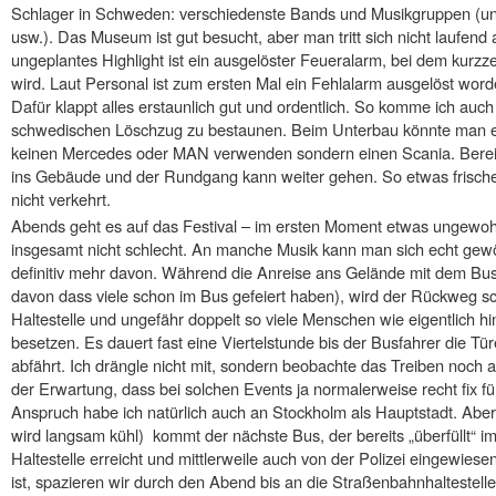
Schlager in Schweden: verschiedenste Bands und Musikgruppen (u
usw.). Das Museum ist gut besucht, aber man tritt sich nicht laufend 
ungeplantes Highlight ist ein ausgelöster Feueralarm, bei dem kurz
wird. Laut Personal ist zum ersten Mal ein Fehlalarm ausgelöst wor
Dafür klappt alles erstaunlich gut und ordentlich. So komme ich auc
schwedischen Löschzug zu bestaunen. Beim Unterbau könnte man ec
keinen Mercedes oder MAN verwenden sondern einen Scania. Bereit
ins Gebäude und der Rundgang kann weiter gehen. So etwas frische 
nicht verkehrt.
Abends geht es auf das Festival – im ersten Moment etwas ungewohn
insgesamt nicht schlecht. An manche Musik kann man sich echt gew
definitiv mehr davon. Während die Anreise ans Gelände mit dem Bus 
davon dass viele schon im Bus gefeiert haben), wird der Rückweg sch
Haltestelle und ungefähr doppelt so viele Menschen wie eigentlich 
besetzen. Es dauert fast eine Viertelstunde bis der Busfahrer die Tü
abfährt. Ich drängle nicht mit, sondern beobachte das Treiben noch
der Erwartung, dass bei solchen Events ja normalerweise recht fix 
Anspruch habe ich natürlich auch an Stockholm als Hauptstadt. Aber
wird langsam kühl) kommt der nächste Bus, der bereits „überfüllt“ im 
Haltestelle erreicht und mittlerweile auch von der Polizei eingewiese
ist, spazieren wir durch den Abend bis an die Straßenbahnhaltestell