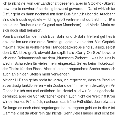
ich ja nicht viel von der Landschaft gesehen, aber in Stockhol-Skavst
nowhere to nowhere“ so richtig bewusst geworden. Da ist wirklich fa
Dafür geht es dann nochmal mit dem Bus für 1,5h über die Autobahn
sind die Industriegebiete – richtig groß vertreten ist dort nicht nur IK
nein auch Bauhaus (ein Original aus Mannheim) und Media-Markt sin
sich doch glatt heimisch.
Vom Bahnhof (an dem sich Bus, Bahn und U-Bahn treffen) geht es i
abzustellen und eine erste Besichtigungstour zu starten. Viel Gepäck
maximal 10kg in verkleinerter Handgepäckgröße sind zulässig, selbst
den USA ist zu groß, obwohl der explizit als „Carry-On-Size“ bewo
ich erste Bekanntschaft mit dem „Nummern-Ziehen“ – was bei uns häu
wird in Schweden für vieles mehr eingesetzt. Sei es beim Ticketkauf 
der Theke für den Fisch. Aber eine sehr angenehme Sache muss ich
auch an einigen Stellen mehr verwenden.
Mit der U-Bahn gehts recht fix voran, ich registriere, dass es Produk
zuverlässig funktionieren – ein Zustand der in meinem derzeitigen Pr
Chaos bin ich erst mal entflohen. Im Hostel sind wir flott eingecheck
gereinigt, aber die Schließfächer kosten auch nicht die Welt (10 Kr
wir ein kurzes Frühstück, nachdem das frühe Frühstück doch etwas lä
So lange es noch nicht angefangen hat zu regnen geht es in die Alt
Gammelig ist da aber rein gar nichts. Sehr viele Häuser sind echt tol