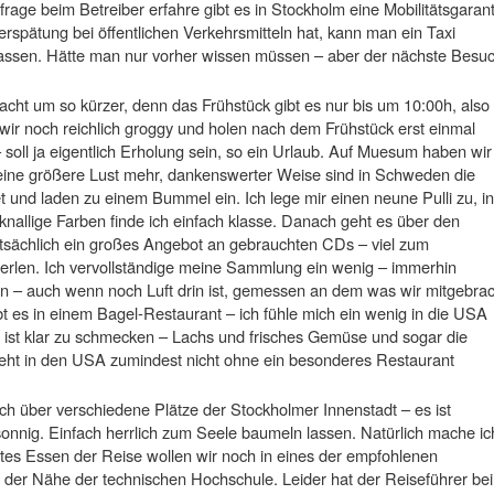
age beim Betreiber erfahre gibt es in Stockholm eine Mobilitätsgarant
spätung bei öffentlichen Verkehrsmitteln hat, kann man ein Taxi
lassen. Hätte man nur vorher wissen müssen – aber der nächste Besuc
cht um so kürzer, denn das Frühstück gibt es nur bis um 10:00h, also
 wir noch reichlich groggy und holen nach dem Frühstück erst einmal
soll ja eigentlich Erholung sein, so ein Urlaub. Auf Muesum haben wir
eine größere Lust mehr, dankenswerter Weise sind in Schweden die
 und laden zu einem Bummel ein. Ich lege mir einen neune Pulli zu, in
nallige Farben finde ich einfach klasse. Danach geht es über den
tatsächlich ein großes Angebot an gebrauchten CDs – viel zum
erlen. Ich vervollständige meine Sammlung ein wenig – immerhin
n – auch wenn noch Luft drin ist, gemessen an dem was wir mitgebrac
t es in einem Bagel-Restaurant – ich fühle mich ein wenig in die USA
d ist klar zu schmecken – Lachs und frisches Gemüse und sogar die
 geht in den USA zumindest nicht ohne ein besonderes Restaurant
h über verschiedene Plätze der Stockholmer Innenstadt – es ist
onnig. Einfach herrlich zum Seele baumeln lassen. Natürlich mache ic
tztes Essen der Reise wollen wir noch in eines der empfohlenen
 der Nähe der technischen Hochschule. Leider hat der Reiseführer bei