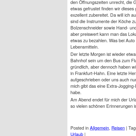
den Öffnungszeiten unrecht, die 
etwas gefrustet finden wir dieses
exzellent zubereitet. Da will ich 
sind die Instrumente der Köche z
Bolzenschneider sowie Hand- und 
aber preiswert kann man das Loka
etwas zu bezahlen. Was bei Auto u
Lebensmitteln.
Der letzte Morgen ist wieder etw
Bahnhof sein um den Bus zum Flug
gründlich, aber dennoch haben wir
in Frankfurt-Hahn. Eine letzte He
aufgeschrieben oder uns auch nur
mich gibt das eine Extra-Jogging
habe.
Am Abend endet für mich der Urla
so vielen schönen Erinnerungen i
Posted in
Allgemein
,
Reisen
|
Ta
Urlaub
|