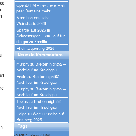
ss
OpenDKIM – next level – ein
n
paar Domains mehr
n
Marathon deutsche
Weinstraße 2026
Spargellauf 2026 in
Schwetzingen – ein Lauf für
die ganze Familie
Rheintalquerung 2026
zu
Neueste Kommentare
murphy
zu
Bretten night52 –
Nachtlauf im Kraichgau
A61
Erwin
zu
Bretten night52 –
Nachtlauf im Kraichgau
ne
murphy
zu
Bretten night52 –
Nachtlauf im Kraichgau
Tobias
zu
Bretten night52 –
n
Nachtlauf im Kraichgau
Helga
zu
Weltkulturerbelauf
Bamberg 2025
Tags
en
Bad
Anhänger
42.195