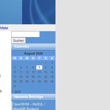
liste
Kalender
August 2026
M
D
M
D
F
S
S
1
2
3
4
5
6
7
8
9
10
11
12
13
14
15
16
l
17
18
19
20
21
22
23
24
25
26
27
28
29
30
31
ch
« Juni
Neueste Beiträge
OpenDKIM – MySQL /
MariaDB Backend