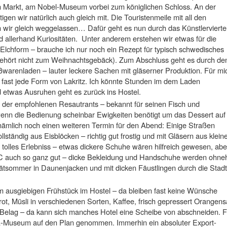
en Markt, am Nobel-Museum vorbei zum königlichen Schloss. An der
igen wir natürlich auch gleich mit. Die Touristenmeile mit all den
wir gleich weggelassen… Dafür geht es nun durch das Künstlervierte
nd allerhand Kuriositäten. Unter anderem erstehen wir etwas für die
Elchform – brauche ich nur noch ein Rezept für typisch schwedisches
hört nicht zum Weihnachtsgebäck). Zum Abschluss geht es durch de
warenladen – lauter leckere Sachen mit gläserner Produktion. Für mi
ast jede Form von Lakritz. Ich könnte Stunden im dem Laden
 etwas Ausruhen geht es zurück ins Hostel.
 der empfohlenen Resautrants – bekannt für seinen Fisch und
wenn die Bedienung scheinbar Ewigkeiten benötigt um das Dessert auf
nämlich noch einen weiteren Termin für den Abend: Einige Straßen
ollständig aus Eisblöcken – richtig gut frostig und mit Gläsern aus klein
n tolles Erlebniss – etwas dickere Schuhe wären hilfreich gewesen, abe
°C auch so ganz gut – dicke Bekleidung und Handschuhe werden ohne
Spätsommer in Daunenjacken und mit dicken Fäustlingen durch die Stadt
m ausgiebigen Frühstück im Hostel – da bleiben fast keine Wünsche
ot, Müsli in verschiedenen Sorten, Kaffee, frisch gepressert Orangens
 Belag – da kann sich manches Hotel eine Scheibe von abschneiden. F
-Museum auf den Plan genommen. Immerhin ein absoluter Export-