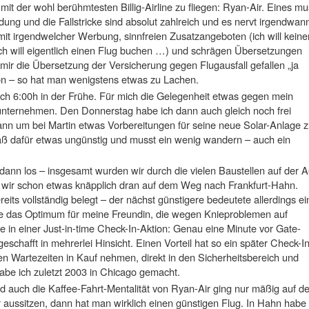
t der wohl berühmtesten Billig-Airline zu fliegen: Ryan-Air. Eines mu
ng und die Fallstricke sind absolut zahlreich und es nervt irgendwan
 mit irgendwelcher Werbung, sinnfreien Zusatzangeboten (ich will keine
ich will eigentlich einen Flug buchen …) und schrägen Übersetzungen
mir die Übersetzung der Versicherung gegen Flugausfall gefallen „ja
on – so hat man wenigstens etwas zu Lachen.
ch 6:00h in der Frühe. Für mich die Gelegenheit etwas gegen mein
unternehmen. Den Donnerstag habe ich dann auch gleich noch frei
ann um bei Martin etwas Vorbereitungen für seine neue Solar-Anlage 
aß dafür etwas ungünstig und musst ein wenig wandern – auch ein
 dann los – insgesamt wurden wir durch die vielen Baustellen auf der 
wir schon etwas knäpplich dran auf dem Weg nach Frankfurt-Hahn.
eits vollständig belegt – der nächst günstigere bedeutete allerdings ei
e das Optimum für meine Freundin, die wegen Knieproblemen auf
 in einer Just-in-time Check-In-Aktion: Genau eine Minute vor Gate-
schafft in mehrerlei Hinsicht. Einen Vorteil hat so ein später Check-I
en Wartezeiten in Kauf nehmen, direkt in den Sicherheitsbereich und
be ich zuletzt 2003 in Chicago gemacht.
und auch die Kaffee-Fahrt-Mentalität von Ryan-Air ging nur mäßig auf d
 aussitzen, dann hat man wirklich einen günstigen Flug. In Hahn habe