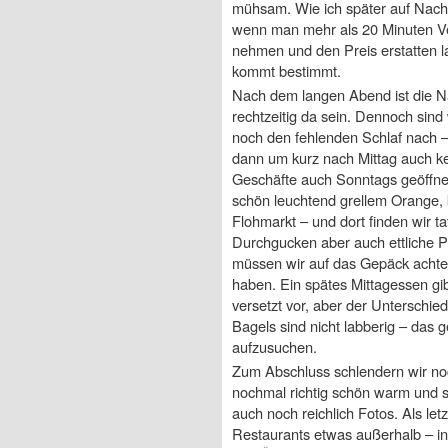
mühsam. Wie ich später auf Nachfr
wenn man mehr als 20 Minuten Ver
nehmen und den Preis erstatten 
kommt bestimmt.
Nach dem langen Abend ist die Na
rechtzeitig da sein. Dennoch sind
noch den fehlenden Schlaf nach – 
dann um kurz nach Mittag auch k
Geschäfte auch Sonntags geöffnet
schön leuchtend grellem Orange, k
Flohmarkt – und dort finden wir 
Durchgucken aber auch ettliche P
müssen wir auf das Gepäck achte
haben. Ein spätes Mittagessen gib
versetzt vor, aber der Unterschie
Bagels sind nicht labberig – das
aufzusuchen.
Zum Abschluss schlendern wir noc
nochmal richtig schön warm und s
auch noch reichlich Fotos. Als le
Restaurants etwas außerhalb – in