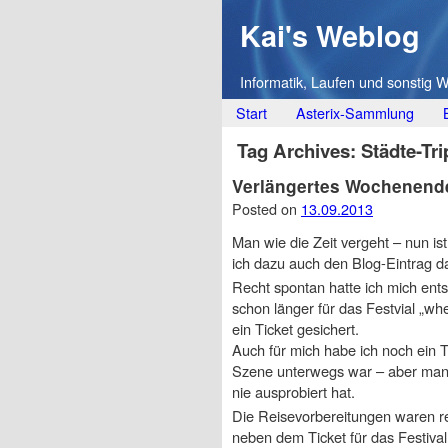
Kai's Weblog
Informatik, Laufen und sonstig 
Main menu
Skip
Start
Asterix-Sammlung
to
Tag Archives:
Städte-Tri
content
Verlängertes Wochenend
Posted on
13.09.2013
Man wie die Zeit vergeht – nun i
ich dazu auch den Blog-Eintrag 
Recht spontan hatte ich mich ents
schon länger für das Festvial „wh
ein Ticket gesichert.
Auch für mich habe ich noch ein
Szene unterwegs war – aber man 
nie ausprobiert hat.
Die Reisevorbereitungen waren rec
neben dem Ticket für das Festiva