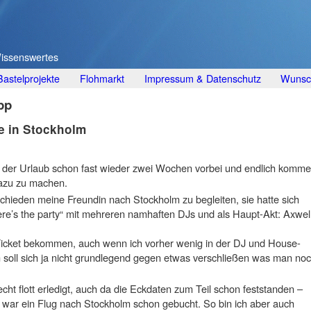
Wissenswertes
Bastelprojekte
Flohmarkt
Impressum & Datenschutz
Wunsch
pp
e in Stockholm
st der Urlaub schon fast wieder zwei Wochen vorbei und endlich komme
dazu zu machen.
chieden meine Freundin nach Stockholm zu begleiten, sie hatte sich
ere’s the party“ mit mehreren namhaften DJs und als Haupt-Akt: Axwel
 Ticket bekommen, auch wenn ich vorher wenig in der DJ und House-
soll sich ja nicht grundlegend gegen etwas verschließen was man no
ht flott erledigt, auch da die Eckdaten zum Teil schon feststanden –
l war ein Flug nach Stockholm schon gebucht. So bin ich aber auch