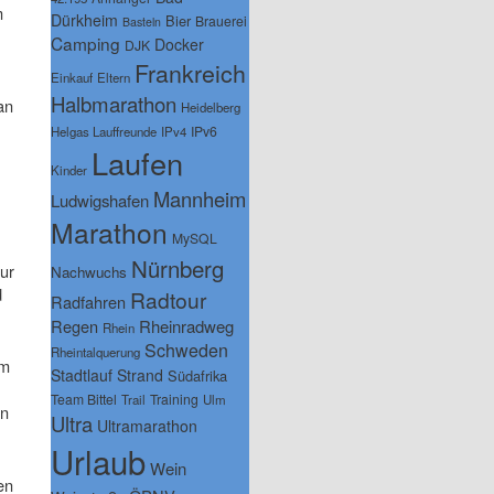
m
Dürkheim
Bier
Brauerei
Basteln
Camping
Docker
DJK
Frankreich
Einkauf
Eltern
Halbmarathon
an
Heidelberg
IPv6
Helgas Lauffreunde
IPv4
Laufen
Kinder
Mannheim
Ludwigshafen
Marathon
MySQL
Nürnberg
nur
Nachwuchs
d
Radtour
Radfahren
Regen
Rheinradweg
Rhein
Schweden
Rheintalquerung
em
Stadtlauf
Strand
Südafrika
Team Bittel
Training
Trail
Ulm
en
Ultra
Ultramarathon
Urlaub
Wein
en