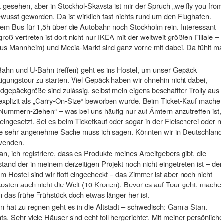
ft gesehen, aber in Stockhol-Skavsta ist mir der Spruch „we fly you fro
wusst geworden. Da ist wirklich fast nichts rund um den Flughafen.
em Bus für 1,5h über die Autobahn noch Stockholm rein. Interessant
 groß vertreten ist dort nicht nur IKEA mit der weltweit größten Filiale –
aus Mannheim) und Media-Markt sind ganz vorne mit dabei. Da fühlt m
ahn und U-Bahn treffen) geht es ins Hostel, um unser Gepäck
tigungstour zu starten. Viel Gepäck haben wir ohnehin nicht dabei,
dgepäckgröße sind zulässig, selbst mein eigens beschaffter Trolly aus
explizit als „Carry-On-Size“ beworben wurde. Beim Ticket-Kauf mache
„Nummern-Ziehen“ – was bei uns häufig nur auf Ämtern anzutreffen ist,
eingesetzt. Sei es beim Ticketkauf oder sogar in der Fleischerei oder 
ine sehr angenehme Sache muss ich sagen. Könnten wir in Deutschlan
rwenden.
an, ich registriere, dass es Produkte meines Arbeitgebers gibt, die
stand der in meinem derzeitigen Projekt noch nicht eingetreten ist – d
Im Hostel sind wir flott eingecheckt – das Zimmer ist aber noch nicht
 kosten auch nicht die Welt (10 Kronen). Bevor es auf Tour geht, mach
 das frühe Frühstück doch etwas länger her ist.
n hat zu regnen geht es in die Altstadt – schwedisch: Gamla Stan.
ts. Sehr viele Häuser sind echt toll hergerichtet. Mit meiner persönlich