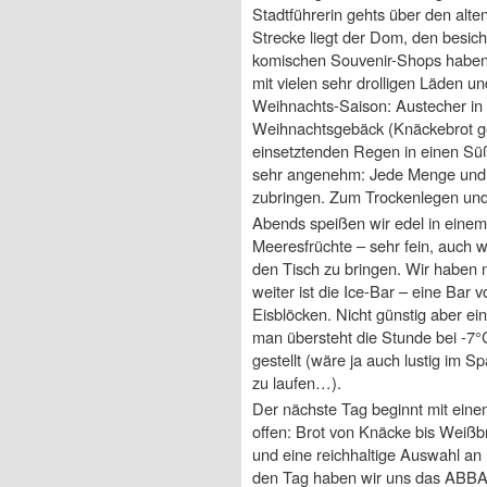
Stadtführerin gehts über den alt
Strecke liegt der Dom, den besicht
komischen Souvenir-Shops haben 
mit vielen sehr drolligen Läden u
Weihnachts-Saison: Austecher in 
Weihnachtsgebäck (Knäckebrot ge
einsetztenden Regen in einen Süß
sehr angenehm: Jede Menge und f
zubringen. Zum Trockenlegen und
Abends speißen wir edel in einem
Meeresfrüchte – sehr fein, auch 
den Tisch zu bringen. Wir haben 
weiter ist die Ice-Bar – eine Bar v
Eisblöcken. Nicht günstig aber ei
man übersteht die Stunde bei -7
gestellt (wäre ja auch lustig im 
zu laufen…).
Der nächste Tag beginnt mit eine
offen: Brot von Knäcke bis Weißbr
und eine reichhaltige Auswahl an
den Tag haben wir uns das ABBA