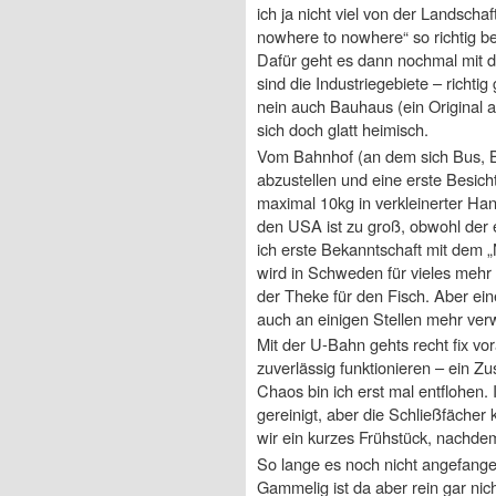
ich ja nicht viel von der Landscha
nowhere to nowhere“ so richtig be
Dafür geht es dann nochmal mit d
sind die Industriegebiete – richtig
nein auch Bauhaus (ein Original 
sich doch glatt heimisch.
Vom Bahnhof (an dem sich Bus, B
abzustellen und eine erste Besich
maximal 10kg in verkleinerter Han
den USA ist zu groß, obwohl der 
ich erste Bekanntschaft mit dem 
wird in Schweden für vieles mehr 
der Theke für den Fisch. Aber e
auch an einigen Stellen mehr ve
Mit der U-Bahn gehts recht fix vor
zuverlässig funktionieren – ein Zu
Chaos bin ich erst mal entflohen. 
gereinigt, aber die Schließfächer
wir ein kurzes Frühstück, nachdem
So lange es noch nicht angefange
Gammelig ist da aber rein gar nich