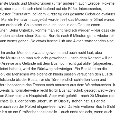
denste Bands und Musikgruppen (unter anderem auch Europe, Roxette
 aber man tritt sich nicht laufend auf die Füße. Interessantes,
sgelöster Feueralarm, bei dem kurzzeitig das gesamte Gebäude evakuier
en Mal ein Fehlalarm ausgelöst worden seit das Museum eröffnet wurde
t und ordentlich. So komme ich auch noch in den Genuss einen
nen. Beim Unterbau könnte man echt neidisch werden – klar dass die
den sondern einen Scania. Bereits nach 5 Minuten gehts wieder rei
n weiter gehen. So etwas frische Luft und Aktion zwischendrin sind
– im ersten Moment etwas ungewohnt und auch recht laut, aber
che Musik kann man sich echt gewöhnen – nach dem Konzert will ich
e Anreise ans Gelände mit dem Bus noch recht gut ablief (abgesehen,
eiert haben), wird der Rückweg schwieriger: Ein Bus fährt an die
 so viele Menschen wie eigentlich hinein passen versuchen den Bus zu
rtelstunde bis der Busfahrer die Türen endlich schließen kann und
sondern beobachte das Treiben noch amüsiert aus dem Wartehäuschen. I
Events ja normalerweise recht fix für Busnachschub gesorgt wird – den
an Stockholm als Hauptstadt. Aber weit gefehlt – nach 20 Minuten (es
te Bus, der bereits „überfüllt“ im Display stehen hat, als er die
ile auch von der Polizei eingewiesen wird. Da kein weiterer Bus in Sicht
d bis an die Straßenbahnhaltestelle – auch nicht schlecht, wenn auch