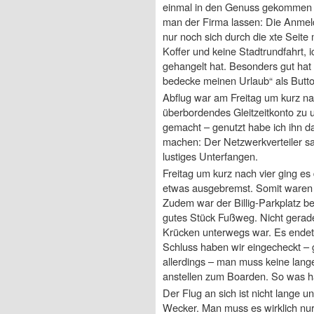
einmal in den Genuss gekommen mi
man der Firma lassen: Die Anmeldu
nur noch sich durch die xte Seite
Koffer und keine Stadtrundfahrt, 
gehangelt hat. Besonders gut hat 
bedecke meinen Urlaub“ als Butt
Abflug war am Freitag um kurz na
überbordendes Gleitzeitkonto zu 
gemacht – genutzt habe ich ihn d
machen: Der Netzwerkverteiler s
lustiges Unterfangen.
Freitag um kurz nach vier ging es
etwas ausgebremst. Somit waren 
Zudem war der Billig-Parkplatz ber
gutes Stück Fußweg. Nicht gerad
Krücken unterwegs war. Es endete
Schluss haben wir eingecheckt – ge
allerdings – man muss keine lang
anstellen zum Boarden. So was ha
Der Flug an sich ist nicht lange 
Wecker. Man muss es wirklich nur