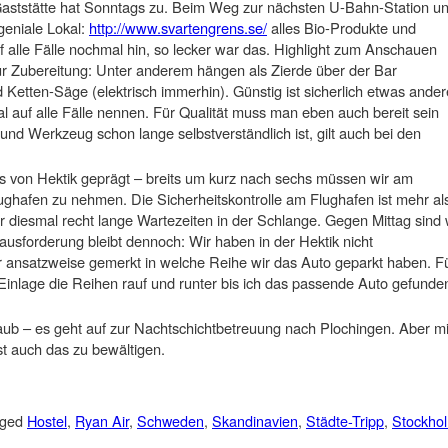
Gaststätte hat Sonntags zu. Beim Weg zur nächsten U-Bahn-Station u
 geniale Lokal:
http://www.svartengrens.se/
alles Bio-Produkte und
auf alle Fälle nochmal hin, so lecker war das. Highlight zum Anschauen
ur Zubereitung: Unter anderem hängen als Zierde über der Bar
Ketten-Säge (elektrisch immerhin). Günstig ist sicherlich etwas ander
l auf alle Fälle nennen. Für Qualität muss man eben auch bereit sein
nd Werkzeug schon lange selbstverständlich ist, gilt auch bei den
as von Hektik geprägt – breits um kurz nach sechs müssen wir am
hafen zu nehmen. Die Sicherheitskontrolle am Flughafen ist mehr al
 diesmal recht lange Wartezeiten in der Schlange. Gegen Mittag sind 
rausforderung bleibt dennoch: Wir haben in der Hektik nicht
 ansatzweise gemerkt in welche Reihe wir das Auto geparkt haben. F
-Einlage die Reihen rauf und runter bis ich das passende Auto gefunde
ub – es geht auf zur Nachtschichtbetreuung nach Plochingen. Aber mi
st auch das zu bewältigen.
gged
Hostel
,
Ryan Air
,
Schweden
,
Skandinavien
,
Städte-Tripp
,
Stockho