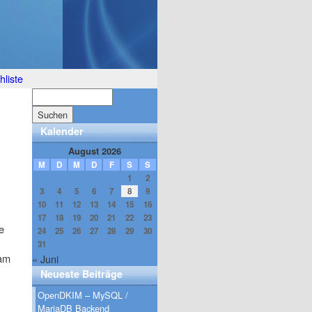
liste
Kalender
August 2026
M
D
M
D
F
S
S
1
2
3
4
5
6
7
8
9
10
11
12
13
14
15
16
17
18
19
20
21
22
23
e
24
25
26
27
28
29
30
31
 am
« Juni
Neueste Beiträge
OpenDKIM – MySQL /
MariaDB Backend