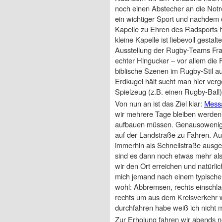
noch einen Abstecher an die Not
ein wichtiger Sport und nachdem 
Kapelle zu Ehren des Radsports h
kleine Kapelle ist liebevoll gesta
Ausstellung der Rugby-Teams Fran
echter Hingucker – vor allem die
biblische Szenen im Rugby-Stil au
Erdkugel hält sucht man hier verge
Spielzeug (z.B. einen Rugby-Ball)
Von nun an ist das Ziel klar:
Mess
wir mehrere Tage bleiben werden 
aufbauen müssen. Genausowenig h
auf der Landstraße zu Fahren. Au
immerhin als Schnellstraße ausg
sind es dann noch etwas mehr al
wir den Ort erreichen und natürli
mich jemand nach einem typische
wohl: Abbremsen, rechts einschla
rechts um aus dem Kreisverkehr w
durchfahren habe weiß ich nicht
Zur Erholung fahren wir abends no