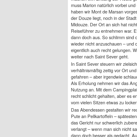
muss Marion natürlich vorbei und 
haben wir Mont de Marsan vorges
der Douze liegt, noch in der Stadt
Midouze. Der Ort an sich hat nicht
Reiseführer zu entnehmen war. Et
dann doch aus. So schlimm sind d
wieder nicht anzuschauen – und d
eigentlich auch recht gelungen. 
weiter nach Saint Sever geht.
In Saint Sever steuern wir zielsi
verhältnismäßig zeitig vor Ort un
gefahren – aber irgendwie schlau
Als Erholung nehmen wir das An
Nutzung an. Mit dem Campingplatz 
recht schlicht gehalten, aber es
vom vielen Sitzen etwas zu lockern
Das Abendessen gestalten wir rec
Pute an Pellkartoffeln – späteste
das Gericht nur schwerlich zuber
verlangt – wenn man sich nicht sa
dann doch besser als gedacht. Au