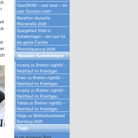
ch
OpenDKIM – next level – ein
n
paar Domains mehr
Marathon deutsche
wir
Weinstraße 2026
us
Spargellauf 2026 in
Schwetzingen – ein Lauf für
er
die ganze Familie
der
Rheintalquerung 2026
ich
Neueste Kommentare
murphy
zu
Bretten night52 –
Nachtlauf im Kraichgau
Erwin
zu
Bretten night52 –
Nachtlauf im Kraichgau
murphy
zu
Bretten night52 –
Nachtlauf im Kraichgau
Tobias
zu
Bretten night52 –
Nachtlauf im Kraichgau
Helga
zu
Weltkulturerbelauf
Bamberg 2025
Tags
Bad
Anhänger
42.195