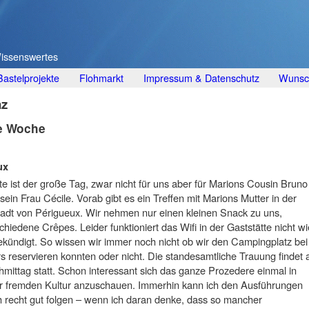
Wissenswertes
Bastelprojekte
Flohmarkt
Impressum & Datenschutz
Wunsch
az
te Woche
ux
e ist der große Tag, zwar nicht für uns aber für Marions Cousin Bruno
sein Frau Cécile. Vorab gibt es ein Treffen mit Marions Mutter in der
tadt von Périgueux. Wir nehmen nur einen kleinen Snack zu uns,
chiedene Crêpes. Leider funktioniert das Wifi in der Gaststätte nicht wi
kündigt. So wissen wir immer noch nicht ob wir den Campingplatz bei
s reservieren konnten oder nicht. Die standesamtliche Trauung findet
mittag statt. Schon interessant sich das ganze Prozedere einmal in
r fremden Kultur anzuschauen. Immerhin kann ich den Ausführungen
 recht gut folgen – wenn ich daran denke, dass so mancher