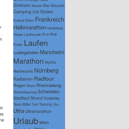
Dürkheim
Bier
Brauerei
Basteln
Camping
Docker
DJK
Frankreich
Einkauf
Eltern
Halbmarathon
n
Heidelberg
IPv6
Helgas Lauffreunde
IPv4
n
Laufen
Kinder
Mannheim
Ludwigshafen
Marathon
MySQL
Nürnberg
Nachwuchs
Radtour
Radfahren
Regen
Rheinradweg
Rhein
Schweden
Rheintalquerung
Stadtlauf
Strand
Südafrika
Team Bittel
Training
Trail
Ulm
ch
Ultra
Ultramarathon
as
Urlaub
ene
Wein