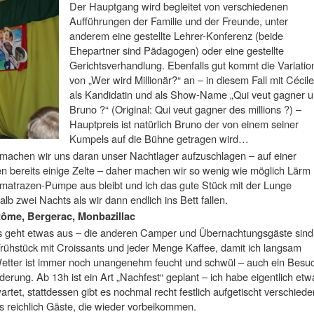
Der Hauptgang wird begleitet von verschiedenen
Aufführungen der Familie und der Freunde, unter
anderem eine gestellte Lehrer-Konferenz (beide
Ehepartner sind Pädagogen) oder eine gestellte
Gerichtsverhandlung. Ebenfalls gut kommt die Variatio
von „Wer wird Millionär?“ an – in diesem Fall mit Cécile
als Kandidatin und als Show-Name „Qui veut gagner u
Bruno ?“ (Original: Qui veut gagner des millions ?) –
Hauptpreis ist natürlich Bruno der von einem seiner
Kumpels auf die Bühne getragen wird…
e machen wir uns daran unser Nachtlager aufzuschlagen – auf einer
bereits einige Zelte – daher machen wir so wenig wie möglich Lärm
tmatrazen-Pumpe aus bleibt und ich das gute Stück mit der Lunge
alb zwei Nachts als wir dann endlich ins Bett fallen.
tôme, Bergerac, Monbazillac
s geht etwas aus – die anderen Camper und Übernachtungsgäste sind
 Frühstück mit Croissants und jeder Menge Kaffee, damit ich langsam
tter ist immer noch unangenehm feucht und schwül – auch ein Besu
erung. Ab 13h ist ein Art „Nachfest“ geplant – ich habe eigentlich etw
rtet, stattdessen gibt es nochmal recht festlich aufgetischt verschied
s reichlich Gäste, die wieder vorbeikommen.