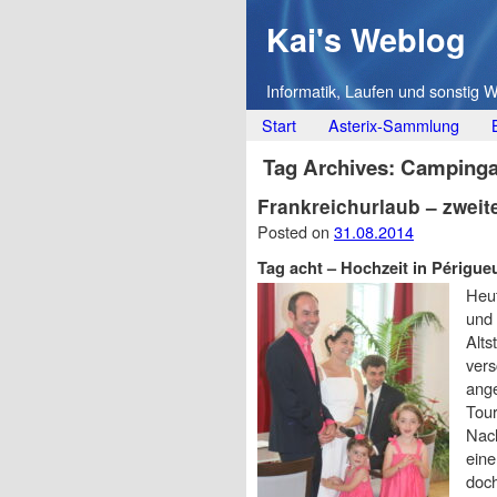
Kai's Weblog
Informatik, Laufen und sonstig 
Main menu
Skip
Start
Asterix-Sammlung
to
Tag Archives:
Camping
content
Frankreichurlaub – zwei
Posted on
31.08.2014
Tag acht – Hochzeit in Périgue
Heut
und 
Alts
vers
ange
Tour
Nach
eine
doch