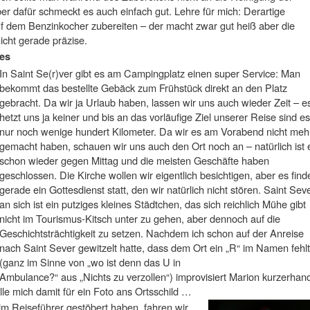
 dafür schmeckt es auch einfach gut. Lehre für mich: Derartige
uf dem Benzinkocher zubereiten – der macht zwar gut heiß aber die
icht gerade präzise.
ges
In Saint Se(r)ver gibt es am Campingplatz einen super Service: Man
bekommt das bestellte Gebäck zum Frühstück direkt an den Platz
gebracht. Da wir ja Urlaub haben, lassen wir uns auch wieder Zeit – e
hetzt uns ja keiner und bis an das vorläufige Ziel unserer Reise sind es
nur noch wenige hundert Kilometer. Da wir es am Vorabend nicht meh
gemacht haben, schauen wir uns auch den Ort noch an – natürlich ist 
schon wieder gegen Mittag und die meisten Geschäfte haben
geschlossen. Die Kirche wollen wir eigentlich besichtigen, aber es find
gerade ein Gottesdienst statt, den wir natürlich nicht stören. Saint Sev
an sich ist ein putziges kleines Städtchen, das sich reichlich Mühe gibt
nicht im Tourismus-Kitsch unter zu gehen, aber dennoch auf die
Geschichtsträchtigkeit zu setzen. Nachdem ich schon auf der Anreise
nach Saint Sever gewitzelt hatte, dass dem Ort ein „R“ im Namen fehlt
(ganz im Sinne von „wo ist denn das U in
Ambulance?“ aus „Nichts zu verzollen“) improvisiert Marion kurzerhan
elle mich damit für ein Foto ans Ortsschild …
 Reiseführer gestöbert haben, fahren wir