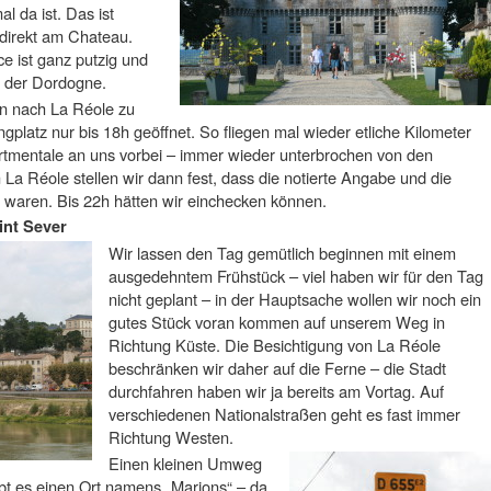
l da ist. Das ist
 direkt am Chateau.
 ist ganz putzig und
l der Dordogne.
n nach La Réole zu
platz nur bis 18h geöffnet. So fliegen mal wieder etliche Kilometer
tmentale an uns vorbei – immer wieder unterbrochen von den
 La Réole stellen wir dann fest, dass die notierte Angabe und die
ft waren. Bis 22h hätten wir einchecken können.
int Sever
Wir lassen den Tag gemütlich beginnen mit einem
ausgedehntem Frühstück – viel haben wir für den Tag
nicht geplant – in der Hauptsache wollen wir noch ein
gutes Stück voran kommen auf unserem Weg in
Richtung Küste. Die Besichtigung von La Réole
beschränken wir daher auf die Ferne – die Stadt
durchfahren haben wir ja bereits am Vortag. Auf
verschiedenen Nationalstraßen geht es fast immer
Richtung Westen.
Einen kleinen Umweg
bt es einen Ort namens „Marions“ – da