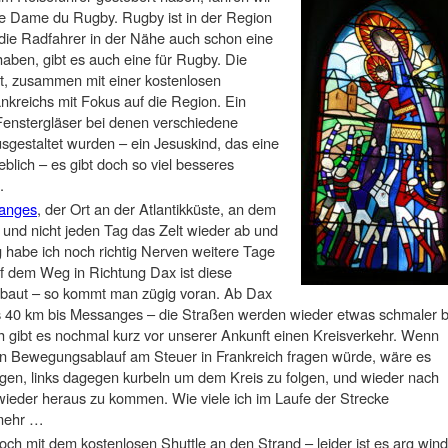
re Dame du Rugby. Rugby ist in der Region
die Radfahrer in der Nähe auch schon eine
aben, gibt es auch eine für Rugby. Die
ltet, zusammen mit einer kostenlosen
kreichs mit Fokus auf die Region. Ein
 Fenstergläser bei denen verschiedene
sgestaltet wurden – ein Jesuskind, das eine
blich – es gibt doch so viel besseres
.
anges
, der Ort an der Atlantikküste, an dem
und nicht jeden Tag das Zelt wieder ab und
abe ich noch richtig Nerven weitere Tage
f dem Weg in Richtung Dax ist diese
ebaut – so kommt man zügig voran. Ab Dax
s 40 km bis Messanges – die Straßen werden wieder etwas schmaler b
ch gibt es nochmal kurz vor unserer Ankunft einen Kreisverkehr. Wenn
n Bewegungsablauf am Steuer in Frankreich fragen würde, wäre es
gen, links dagegen kurbeln um dem Kreis zu folgen, und wieder nach
ieder heraus zu kommen. Wie viele ich im Laufe der Strecke
 mehr …
ch mit dem kostenlosen Shuttle an den Strand – leider ist es arg wind