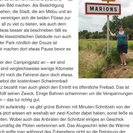
ein Bild machen. Als Besichtigung
ehen, die Stadt, die am Midou und an
 vereinigen sich die beiden Flüsse zur
 all zu viel zu bieten, wie auch dem
was besser als beschrieben fällt es
ie klassizistischen Gebäude nun auch
er Park nördlich der Douze ist
Wir machen dort etwas Pause bevor es
cher den Campingplatz an – wir sind
d sind vergleichsweise wenige Kilometer
cht mich die Fahrerei dann doch etwas.
gebot der kostenlosen Schwimmbad-
bezahlt man auch gleich den Eintritt ins öffentliche Freibad. Das ist
 erfüllt seinen Zweck. Einige Bahnen schwimmen um die Verspannungen
 – das tut richtig gut.
ht aufwändig – es gibt grüne Bohnen mit Minuten-Schnitzeln von der
ns jetzt wissen wir weshalb wir zwei Kocher dabei haben, sonst ließe si
eiten. Wobei auch das Anbraten der Schnitzel einiges an Geschick
umäßig die Pfoten verbrennen will. Das Alugeschirr leitet die Wärme
ch sollte man während des Zubereitens nicht an die Reinigung der