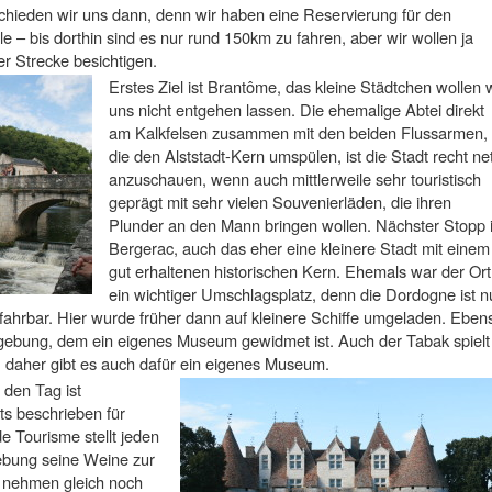
hieden wir uns dann, denn wir haben eine Reservierung für den
 – bis dorthin sind es nur rund 150km zu fahren, aber wir wollen ja
r Strecke besichtigen.
Erstes Ziel ist Brantôme, das kleine Städtchen wollen w
uns nicht entgehen lassen. Die ehemalige Abtei direkt
am Kalkfelsen zusammen mit den beiden Flussarmen,
die den Alststadt-Kern umspülen, ist die Stadt recht net
anzuschauen, wenn auch mittlerweile sehr touristisch
geprägt mit sehr vielen Souvenierläden, die ihren
Plunder an den Mann bringen wollen. Nächster Stopp i
Bergerac, auch das eher eine kleinere Stadt mit einem
gut erhaltenen historischen Kern. Ehemals war der Ort
ein wichtiger Umschlagsplatz, denn die Dordogne ist n
efahrbar. Hier wurde früher dann auf kleinere Schiffe umgeladen. Eben
gebung, dem ein eigenes Museum gewidmet ist. Auch der Tabak spielt 
, daher gibt es auch dafür ein eigenes Museum.
 den Tag ist
its beschrieben für
e Tourisme stellt jeden
ebung seine Weine zur
r nehmen gleich noch