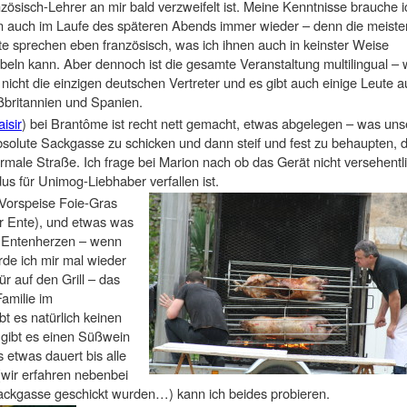
zösisch-Lehrer an mir bald verzweifelt ist. Meine Kenntnisse brauche i
 auch im Laufe des späteren Abends immer wieder – denn die meiste
e sprechen eben französisch, was ich ihnen auch in keinster Weise
beln kann. Aber dennoch ist die gesamte Veranstaltung multilingual – 
 nicht die einzigen deutschen Vertreter und es gibt auch einige Leute a
britannien und Spanien.
isir
) bei Brantôme ist recht nett gemacht, etwas abgelegen – was uns
absolute Sackgasse zu schicken und dann steif und fest zu behaupten, 
male Straße. Ich frage bei Marion nach ob das Gerät nicht versehentl
 für Unimog-Liebhaber verfallen ist.
s Vorspeise Foie-Gras
er Ente), und etwas was
e Entenherzen – wenn
rde ich mir mal wieder
r auf den Grill – das
Familie im
t es natürlich keinen
 gibt es einen Süßwein
 etwas dauert bis alle
wir erfahren nebenbei
 Sackgasse geschickt wurden…) kann ich beides probieren.