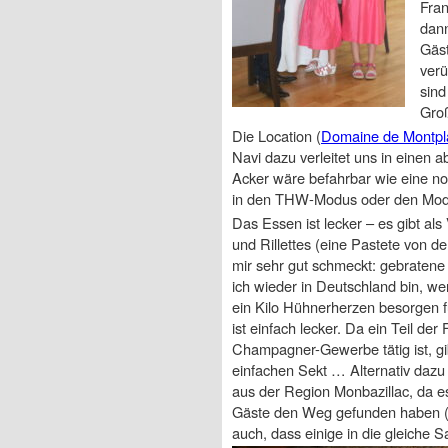
Fran
dann
Gäst
verü
sind
Groß
Die Location (
Domaine de Montpla
Navi dazu verleitet uns in einen 
Acker wäre befahrbar wie eine nor
in den THW-Modus oder den Modus
Das Essen ist lecker – es gibt al
und Rillettes (eine Pastete von d
mir sehr gut schmeckt: gebraten
ich wieder in Deutschland bin, we
ein Kilo Hühnerherzen besorgen fü
ist einfach lecker. Da ein Teil der 
Champagner-Gewerbe tätig ist, gib
einfachen Sekt … Alternativ dazu
aus der Region Monbazillac, da es
Gäste den Weg gefunden haben (
auch, dass einige in die gleiche