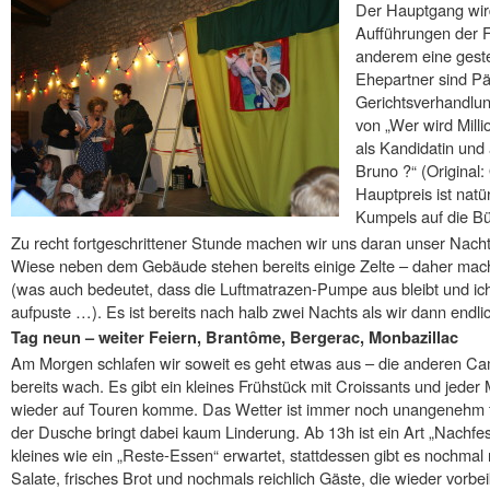
Der Hauptgang wird
Aufführungen der F
anderem eine geste
Ehepartner sind Pä
Gerichtsverhandlun
von „Wer wird Milli
als Kandidatin und
Bruno ?“ (Original:
Hauptpreis ist natü
Kumpels auf die B
Zu recht fortgeschrittener Stunde machen wir uns daran unser Nacht
Wiese neben dem Gebäude stehen bereits einige Zelte – daher mac
(was auch bedeutet, dass die Luftmatrazen-Pumpe aus bleibt und ic
aufpuste …). Es ist bereits nach halb zwei Nachts als wir dann endlich
Tag neun – weiter Feiern, Brantôme, Bergerac, Monbazillac
Am Morgen schlafen wir soweit es geht etwas aus – die anderen C
bereits wach. Es gibt ein kleines Frühstück mit Croissants und jede
wieder auf Touren komme. Das Wetter ist immer noch unangenehm f
der Dusche bringt dabei kaum Linderung. Ab 13h ist ein Art „Nachfest
kleines wie ein „Reste-Essen“ erwartet, stattdessen gibt es nochmal r
Salate, frisches Brot und nochmals reichlich Gäste, die wieder vorb