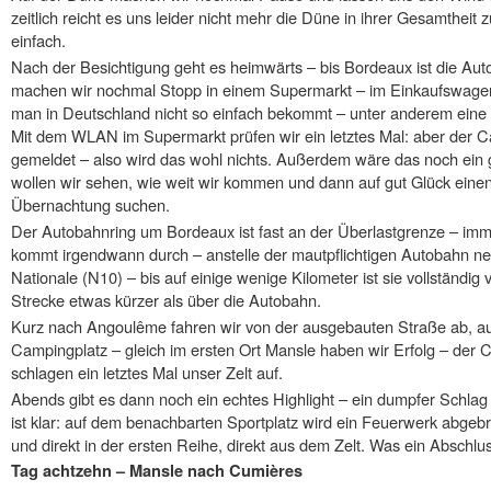
zeitlich reicht es uns leider nicht mehr die Düne in ihrer Gesamtheit
einfach.
Nach der Besichtigung geht es heimwärts – bis Bordeaux ist die Aut
machen wir nochmal Stopp in einem Supermarkt – im Einkaufswagen
man in Deutschland nicht so einfach bekommt – unter anderem ei
Mit dem WLAN im Supermarkt prüfen wir ein letztes Mal: aber der Ca
gemeldet – also wird das wohl nichts. Außerdem wäre das noch ein 
wollen wir sehen, wie weit wir kommen und dann auf gut Glück ein
Übernachtung suchen.
Der Autobahnring um Bordeaux ist fast an der Überlastgrenze – imm
kommt irgendwann durch – anstelle der mautpflichtigen Autobahn n
Nationale (N10) – bis auf einige wenige Kilometer ist sie vollständig v
Strecke etwas kürzer als über die Autobahn.
Kurz nach Angoulême fahren wir von der ausgebauten Straße ab, a
Campingplatz – gleich im ersten Ort Mansle haben wir Erfolg – der Ca
schlagen ein letztes Mal unser Zelt auf.
Abends gibt es dann noch ein echtes Highlight – ein dumpfer Schlag 
ist klar: auf dem benachbarten Sportplatz wird ein Feuerwerk abgebr
und direkt in der ersten Reihe, direkt aus dem Zelt. Was ein Abschl
Tag achtzehn – Mansle nach Cumières