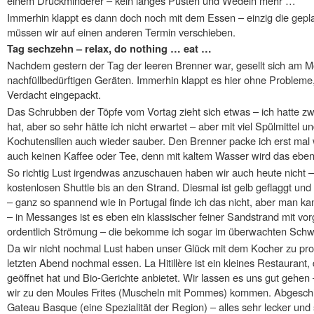
einem Druckminderer – kein langes Pusten und Wedeln mehr …
Immerhin klappt es dann doch noch mit dem Essen – einzig die ge
müssen wir auf einen anderen Termin verschieben.
Tag sechzehn – relax, do nothing … eat …
Nachdem gestern der Tag der leeren Brenner war, gesellt sich am 
nachfüllbedürftigen Geräten. Immerhin klappt es hier ohne Probleme,
Verdacht eingepackt.
Das Schrubben der Töpfe vom Vortag zieht sich etwas – ich hatte z
hat, aber so sehr hätte ich nicht erwartet – aber mit viel Spülmittel 
Kochutensilien auch wieder sauber. Den Brenner packe ich erst mal 
auch keinen Kaffee oder Tee, denn mit kaltem Wasser wird das eben 
So richtig Lust irgendwas anzuschauen haben wir auch heute nicht 
kostenlosen Shuttle bis an den Strand. Diesmal ist gelb geflaggt 
– ganz so spannend wie in Portugal finde ich das nicht, aber man ka
– in Messanges ist es eben ein klassischer feiner Sandstrand mit v
ordentlich Strömung – die bekomme ich sogar im überwachten Schw
Da wir nicht nochmal Lust haben unser Glück mit dem Kocher zu pr
letzten Abend nochmal essen. La Hitillère ist ein kleines Restaura
geöffnet hat und Bio-Gerichte anbietet. Wir lassen es uns gut gehen 
wir zu den Moules Frites (Muscheln mit Pommes) kommen. Abgesch
Gateau Basque (eine Spezialität der Region) – alles sehr lecker und s