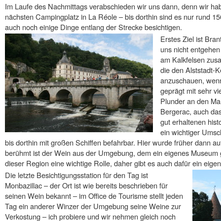
Im Laufe des Nachmittags verabschieden wir uns dann, denn wir ha
nächsten Campingplatz in La Réole – bis dorthin sind es nur rund 15
auch noch einige Dinge entlang der Strecke besichtigen.
Erstes Ziel ist Bra
uns nicht entgehen 
am Kalkfelsen zus
die den Alststadt-K
anzuschauen, wenn 
geprägt mit sehr vi
Plunder an den Man
Bergerac, auch das
gut erhaltenen his
ein wichtiger Umsc
bis dorthin mit großen Schiffen befahrbar. Hier wurde früher dann a
berühmt ist der Wein aus der Umgebung, dem ein eigenes Museum ge
dieser Region eine wichtige Rolle, daher gibt es auch dafür ein eig
Die letzte Besichtigungsstation für den Tag ist
Monbazillac – der Ort ist wie bereits beschrieben für
seinen Wein bekannt – im Office de Tourisme stellt jeden
Tag ein anderer Winzer der Umgebung seine Weine zur
Verkostung – ich probiere und wir nehmen gleich noch