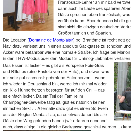
Französisch-Lehrer an mir bald verzwei
dann auch im Laufe des späteren Aben
Gäste sprechen eben französisch, was 
verübeln kann. Aber dennoch ist die ge
sind nicht die einzigen deutschen Vertr
Großbritannien und Spanien.
Die Location (
Domaine de Montplaisir
) bei Brantôme ist recht nett 
Navi dazu verleitet uns in einen absolute Sackgasse zu schicken und
Acker wäre befahrbar wie eine normale Straße. Ich frage bei Marion 
in den THW-Modus oder den Modus für Unimog-Liebhaber verfallen i
Das Essen ist lecker – es gibt als Vorspeise Foie-Gras
und Rillettes (eine Pastete von der Ente), und etwas was
mir sehr gut schmeckt: gebratene Entenherzen – wenn
ich wieder in Deutschland bin, werde ich mir mal wieder
ein Kilo Hühnerherzen besorgen für auf den Grill – das
ist einfach lecker. Da ein Teil der Familie im
Champagner-Gewerbe tätig ist, gibt es natürlich keinen
einfachen Sekt … Alternativ dazu gibt es einen Süßwein
aus der Region Monbazillac, da es etwas dauert bis alle
Gäste den Weg gefunden haben (wir erfahren nebenbei
auch, dass einige in die gleiche Sackgasse geschickt wurden…) kann