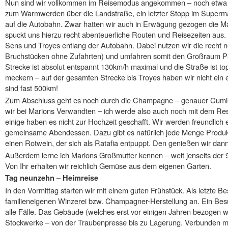
Nun sind wir vollkommen im Reisemodus angekommen – noch etwa hu
zum Warmwerden über die Landstraße, ein letzter Stopp im Superm
auf die Autobahn. Zwar hatten wir auch in Erwägung gezogen die M
spuckt uns hierzu recht abenteuerliche Routen und Reisezeiten aus. 
Sens und Troyes entlang der Autobahn. Dabei nutzen wir die recht n
Bruchstücken ohne Zufahrten) und umfahren somit den Großraum Pa
Strecke ist absolut entspannt 130km/h maximal und die Straße ist to
meckern – auf der gesamten Strecke bis Troyes haben wir nicht ein e
sind fast 500km!
Zum Abschluss geht es noch durch die Champagne – genauer Cumiè
wir bei Marions Verwandten – ich werde also auch noch mit dem Rest
einige haben es nicht zur Hochzeit geschafft. Wir werden freundli
gemeinsame Abendessen. Dazu gibt es natürlich jede Menge Produ
einen Rotwein, der sich als Ratafia entpuppt. Den genießen wir dann
Außerdem lerne ich Marions Großmutter kennen – weit jenseits der 9
Von Ihr erhalten wir reichlich Gemüse aus dem eigenen Garten.
Tag neunzehn – Heimreise
In den Vormittag starten wir mit einem guten Frühstück. Als letzte Be
familieneigenen Winzerei bzw. Champagner-Herstellung an. Ein Be
alle Fälle. Das Gebäude (welches erst vor einigen Jahren bezogen 
Stockwerke – von der Traubenpresse bis zu Lagerung. Verbunden mit