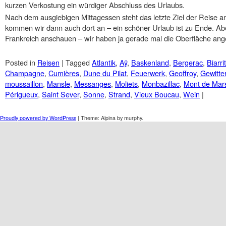
kurzen Verkostung ein würdiger Abschluss des Urlaubs.
Nach dem ausgiebigen Mittagessen steht das letzte Ziel der Reise 
kommen wir dann auch dort an – ein schöner Urlaub ist zu Ende. Abe
Frankreich anschauen – wir haben ja gerade mal die Oberfläche ange
Posted in
Reisen
|
Tagged
Atlantik
,
Aÿ
,
Baskenland
,
Bergerac
,
Biarri
Champagne
,
Cumières
,
Dune du Pilat
,
Feuerwerk
,
Geoffroy
,
Gewitte
moussaillon
,
Mansle
,
Messanges
,
Moliets
,
Monbazillac
,
Mont de Mar
Périgueux
,
Saint Sever
,
Sonne
,
Strand
,
Vieux Boucau
,
Wein
|
Post navigation
Proudly powered by WordPress
|
Theme: Alpina by murphy.