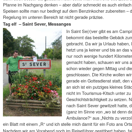
Pfanne im Nachgang denken – aber dafür schmeckt es auch einfach g
Speisen sollte man nur bedingt auf dem Benzinkocher zubereiten – d
Regelung im unteren Bereich ist nicht gerade präzise.
Tag elf – Saint Sever, Messanges
In Saint Se(r)ver gibt es am Camp
bekommt das bestellte Gebäck zum 
gebracht. Da wir ja Urlaub haben, 
hetzt uns ja keiner und bis an das 
nur noch wenige hundert Kilometer
gemacht haben, schauen wir uns au
schon wieder gegen Mittag und di
geschlossen. Die Kirche wollen wir 
gerade ein Gottesdienst statt, den w
an sich ist ein putziges kleines Stä
nicht im Tourismus-Kitsch unter zu
Geschichtsträchtigkeit zu setzen. 
nach Saint Sever gewitzelt hatte, 
(ganz im Sinne von „wo ist denn da
Ambulance?“ aus „Nichts zu verzoll
ein Blatt mit einem „R“ und ich stelle mich damit für ein Foto ans Ort
Nachdem wir am Vorabend noch im Reiseführer gestöbert haben, fa