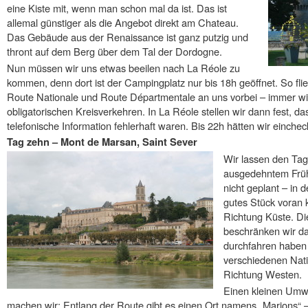
eine Kiste mit, wenn man schon mal da ist. Das ist
allemal günstiger als die Angebot direkt am Chateau.
Das Gebäude aus der Renaissance ist ganz putzig und
thront auf dem Berg über dem Tal der Dordogne.
Nun müssen wir uns etwas beeilen nach La Réole zu
kommen, denn dort ist der Campingplatz nur bis 18h geöffnet. So fli
Route Nationale und Route Départmentale an uns vorbei – immer w
obligatorischen Kreisverkehren. In La Réole stellen wir dann fest, da
telefonische Information fehlerhaft waren. Bis 22h hätten wir einche
Tag zehn – Mont de Marsan, Saint Sever
Wir lassen den Tag
ausgedehntem Frühs
nicht geplant – in 
gutes Stück voran
Richtung Küste. Di
beschränken wir da
durchfahren haben 
verschiedenen Nati
Richtung Westen.
Einen kleinen Um
machen wir: Entlang der Route gibt es einen Ort namens „Marions“ 