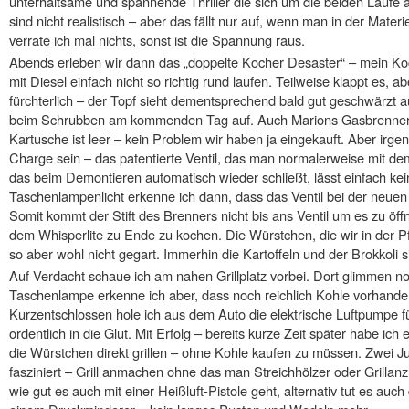
unterhaltsame und spannende Thriller die sich um die beiden Läufe a
sind nicht realistisch – aber das fällt nur auf, wenn man in der Materi
verrate ich mal nichts, sonst ist die Spannung raus.
Abends erleben wir dann das „doppelte Kocher Desaster“ – mein Koc
mit Diesel einfach nicht so richtig rund laufen. Teilweise klappt es, 
fürchterlich – der Topf sieht dementsprechend bald gut geschwärzt auf 
beim Schrubben am kommenden Tag auf. Auch Marions Gasbrenner 
Kartusche ist leer – kein Problem wir haben ja eingekauft. Aber irge
Charge sein – das patentierte Ventil, das man normalerweise mit d
das beim Demontieren automatisch wieder schließt, lässt einfach ke
Taschenlampenlicht erkenne ich dann, dass das Ventil bei der neuen Ka
Somit kommt der Stift des Brenners nicht bis ans Ventil um es zu öf
dem Whisperlite zu Ende zu kochen. Die Würstchen, die wir in der
so aber wohl nicht gegart. Immerhin die Kartoffeln und der Brokkoli s
Auf Verdacht schaue ich am nahen Grillplatz vorbei. Dort glimmen no
Taschenlampe erkenne ich aber, dass noch reichlich Kohle vorhanden i
Kurzentschlossen hole ich aus dem Auto die elektrische Luftpumpe fü
ordentlich in die Glut. Mit Erfolg – bereits kurze Zeit später habe ic
die Würstchen direkt grillen – ohne Kohle kaufen zu müssen. Zwei J
fasziniert – Grill anmachen ohne das man Streichhölzer oder Grilla
wie gut es auch mit einer Heißluft-Pistole geht, alternativ tut es auc