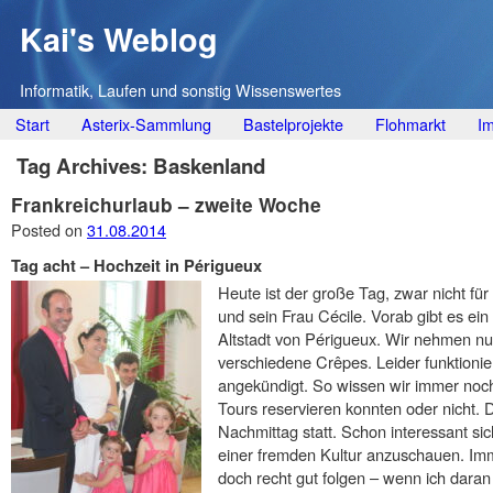
Kai's Weblog
Informatik, Laufen und sonstig Wissenswertes
Main menu
Skip
Start
Asterix-Sammlung
Bastelprojekte
Flohmarkt
I
to
Tag Archives:
Baskenland
content
Frankreichurlaub – zweite Woche
Posted on
31.08.2014
Tag acht – Hochzeit in Périgueux
Heute ist der große Tag, zwar nicht fü
und sein Frau Cécile. Vorab gibt es ein
Altstadt von Périgueux. Wir nehmen nu
verschiedene Crêpes. Leider funktionier
angekündigt. So wissen wir immer noch
Tours reservieren konnten oder nicht. 
Nachmittag statt. Schon interessant si
einer fremden Kultur anzuschauen. Im
doch recht gut folgen – wenn ich dara