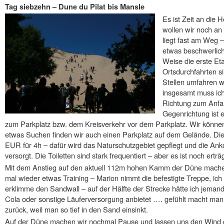
Tag siebzehn – Dune du Pilat bis Mansle
Es ist Zeit an die
wollen wir noch an
liegt fast am Weg –
etwas beschwerlic
Weise die erste Eta
Ortsdurchfahrten si
Stellen umfahren w
insgesamt muss ich
Richtung zum Anfah
Gegenrichtung ist e
zum Parkplatz bzw. dem Kreisverkehr vor dem Parkplatz. Wir können 
etwas Suchen finden wir auch einen Parkplatz auf dem Gelände. Die
EUR für 4h – dafür wird das Naturschutzgebiet gepflegt und die A
versorgt. Die Toiletten sind stark frequentiert – aber es ist noch erträg
Mit dem Anstieg auf den aktuell 112m hohen Kamm der Düne mache i
mal wieder etwas Training – Marion nimmt die befestigte Treppe, ich
erklimme den Sandwall – auf der Hälfte der Strecke hätte ich jema
Cola oder sonstige Läuferversorgung anbietet …. gefühlt macht man 
zurück, weil man so tief in den Sand einsinkt.
Auf der Düne machen wir nochmal Pause und lassen uns den Wind 