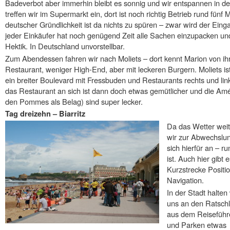
Badeverbot aber immerhin bleibt es sonnig und wir entspannen in de
treffen wir im Supermarkt ein, dort ist noch richtig Betrieb rund fünf
deutscher Gründlichkeit ist da nichts zu spüren – zwar wird der Eing
jeder Einkäufer hat noch genügend Zeit alle Sachen einzupacken u
Hektik. In Deutschland unvorstellbar.
Zum Abendessen fahren wir nach Moliets – dort kennt Marion von ih
Restaurant, weniger High-End, aber mit leckeren Burgern. Moliets i
ein breiter Boulevard mit Fressbuden und Restaurants rechts und li
das Restaurant an sich ist dann doch etwas gemütlicher und die Amé
den Pommes als Belag) sind super lecker.
Tag dreizehn – Biarritz
Da das Wetter weit
wir zur Abwechslung
sich hierfür an – r
ist. Auch hier gibt
Kurzstrecke Positi
Navigation.
In der Stadt halten 
uns an den Ratsch
aus dem Reiseführ
und Parken etwas