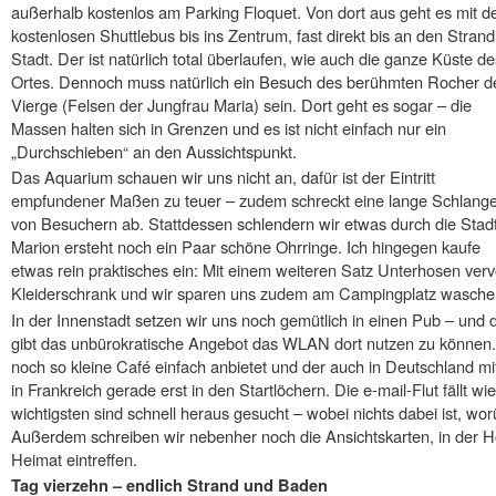
außerhalb kostenlos am Parking Floquet. Von dort aus geht es mit 
kostenlosen Shuttlebus bis ins Zentrum, fast direkt bis an den Strand
Stadt. Der ist natürlich total überlaufen, wie auch die ganze Küste de
Ortes. Dennoch muss natürlich ein Besuch des berühmten Rocher de
Vierge (Felsen der Jungfrau Maria) sein. Dort geht es sogar – die
Massen halten sich in Grenzen und es ist nicht einfach nur ein
„Durchschieben“ an den Aussichtspunkt.
Das Aquarium schauen wir uns nicht an, dafür ist der Eintritt
empfundener Maßen zu teuer – zudem schreckt eine lange Schlang
von Besuchern ab. Stattdessen schlendern wir etwas durch die Stadt
Marion ersteht noch ein Paar schöne Ohrringe. Ich hingegen kaufe
etwas rein praktisches ein: Mit einem weiteren Satz Unterhosen verv
Kleiderschrank und wir sparen uns zudem am Campingplatz wasc
In der Innenstadt setzen wir uns noch gemütlich in einen Pub – und d
gibt das unbürokratische Angebot das WLAN dort nutzen zu können.
noch so kleine Café einfach anbietet und der auch in Deutschland mitt
in Frankreich gerade erst in den Startlöchern. Die e-mail-Flut fällt wi
wichtigsten sind schnell heraus gesucht – wobei nichts dabei ist, w
Außerdem schreiben wir nebenher noch die Ansichtskarten, in der Ho
Heimat eintreffen.
Tag vierzehn – endlich Strand und Baden