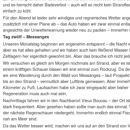
und es herrscht daher Badeverbot – auch will so recht kein Strandfe
einfach zu kühl.
Für den Abend ist leider sehr windiges und regnerisches Wetter ange
zusätzlich mit einer Plane ab – das Auto haben wir zwar einmal ent
angesichts der Unwetterwarnung wieder neu zu packen – immerhin 
Tag zwölf – Messanges
Unseren Monatstag beginnen wir angenehm entspannt – die Nacht w
aber es hat alles gehalten und wir haben auch kein fließend Wasser 
Zeltlagern her eigentlich gewohnt bin. Aber das brauche ich nicht je
Wir versuchen es gleich am Morgen nochmals am Strand, aber es ist
einem kräftigen Schauer blasen wir erst einmal zum Rückzug. Da d
wir eine Wanderung durch den Wald von Messanges – laut Prospekt s
bis an den Strand – vermutlich aber Luftlinie gemessen. Aber immer
Kilometer zu Fuß, Laufsachen habe ich zwar eingepackt aber bisher 
Regeneration muss auch mal sein.
Nachmittags fahren wir in den Nachbarort Vieux Boucau – der Ort ist s
stark frequentiert. Aber gesehen haben sollte man auch das einma
der nächste Regenschauer niedergeht. Immerhin endlich einmal Fisch
nah am Meer sind.
Da das Wetter besser wird, machen wir uns auf an den Strand von V