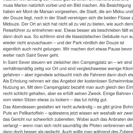
muss Marion natürlich vorbei und ein Bild machen. Als Besichtigung
haben wir Mont de Marsan vorgesehen, die Stadt, die am Midou und
der Douze liegt, noch in der Stadt vereinigen sich die beiden Flüsse 
Midouze. Der Ort an sich hat nicht all zu viel zu bieten, wie auch dem
Reiseführer zu entnehmen war. Etwas besser als beschrieben fällt e
dann doch aus. So schlimm sind die klassizistischen Gebäude nun a
wieder nicht anzuschauen – und der Park nördlich der Douze ist
eigentlich auch recht gelungen. Wir machen dort etwas Pause bevor
weiter nach Saint Sever geht.
In Saint Sever steuern wir zielsicher den Campingplatz an – wir sind
verhältnismäßig zeitig vor Ort und sind vergleichsweise wenige Kilo
gefahren – aber irgendwie schlaucht mich die Fahrerei dann doch et
Als Erholung nehmen wir das Angebot der kostenlosen Schwimmba
Nutzung an. Mit dem Campingplatz bezahlt man auch gleich den Eintrit
recht schlicht gehalten, aber es erfüllt seinen Zweck. Einige Bah
vom vielen Sitzen etwas zu lockern – das tut richtig gut.
Das Abendessen gestalten wir recht aufwändig – es gibt grüne Bohn
Pute an Pellkartoffeln – spätestens jetzt wissen wir weshalb wir zwe
das Gericht nur schwerlich zubereiten. Wobei auch das Anbraten der
verlangt – wenn man sich nicht saumäßig die Pfoten verbrennen will.
dann doch besser als gedacht. Auch sollte man während des Zuberei