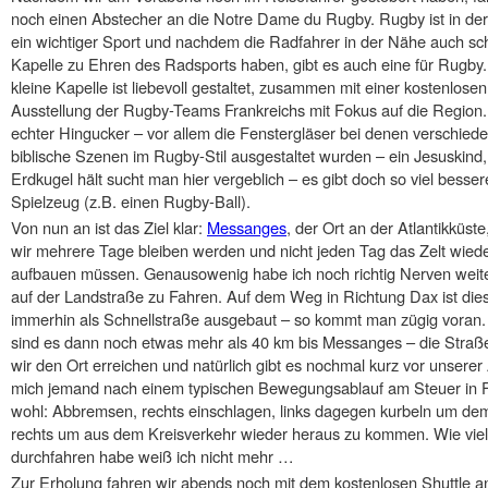
noch einen Abstecher an die Notre Dame du Rugby. Rugby ist in de
ein wichtiger Sport und nachdem die Radfahrer in der Nähe auch sc
Kapelle zu Ehren des Radsports haben, gibt es auch eine für Rugby.
kleine Kapelle ist liebevoll gestaltet, zusammen mit einer kostenlosen
Ausstellung der Rugby-Teams Frankreichs mit Fokus auf die Region.
echter Hingucker – vor allem die Fenstergläser bei denen verschied
biblische Szenen im Rugby-Stil ausgestaltet wurden – ein Jesuskind,
Erdkugel hält sucht man hier vergeblich – es gibt doch so viel besser
Spielzeug (z.B. einen Rugby-Ball).
Von nun an ist das Ziel klar:
Messanges
, der Ort an der Atlantikküst
wir mehrere Tage bleiben werden und nicht jeden Tag das Zelt wied
aufbauen müssen. Genausowenig habe ich noch richtig Nerven weit
auf der Landstraße zu Fahren. Auf dem Weg in Richtung Dax ist die
immerhin als Schnellstraße ausgebaut – so kommt man zügig voran
sind es dann noch etwas mehr als 40 km bis Messanges – die Straß
wir den Ort erreichen und natürlich gibt es nochmal kurz vor unsere
mich jemand nach einem typischen Bewegungsablauf am Steuer in F
wohl: Abbremsen, rechts einschlagen, links dagegen kurbeln um dem
rechts um aus dem Kreisverkehr wieder heraus zu kommen. Wie viele
durchfahren habe weiß ich nicht mehr …
Zur Erholung fahren wir abends noch mit dem kostenlosen Shuttle an 