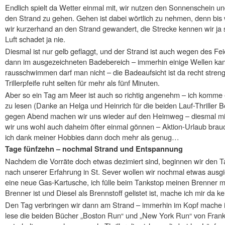
Endlich spielt da Wetter einmal mit, wir nutzen den Sonnenschein 
den Strand zu gehen. Gehen ist dabei wörtlich zu nehmen, denn bis 
wir kurzerhand an den Strand gewandert, die Strecke kennen wir ja
Luft schadet ja nie.
Diesmal ist nur gelb geflaggt, und der Strand ist auch wegen des Fei
dann im ausgezeichneten Badebereich – immerhin einige Wellen kann
rausschwimmen darf man nicht – die Badeaufsicht ist da recht streng 
Trillerpfeife ruht selten für mehr als fünf Minuten.
Aber so ein Tag am Meer ist auch so richtig angenehm – ich komme 
zu lesen (Danke an Helga und Heinrich für die beiden Lauf-Thriller
gegen Abend machen wir uns wieder auf den Heimweg – diesmal mit
wir uns wohl auch daheim öfter einmal gönnen – Aktion-Urlaub brau
ich dank meiner Hobbies dann doch mehr als genug…
Tage fünfzehn – nochmal Strand und Entspannung
Nachdem die Vorräte doch etwas dezimiert sind, beginnen wir den T
nach unserer Erfahrung in St. Sever wollen wir nochmal etwas ausgi
eine neue Gas-Kartusche, ich fülle beim Tankstop meinen Brenner mit 
Brenner ist und Diesel als Brennstoff gelistet ist, mache ich mir da
Den Tag verbringen wir dann am Strand – immerhin im Kopf mache i
lese die beiden Bücher „Boston Run“ und „New York Run“ von Fran