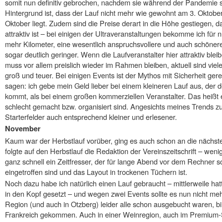
somit nun definitiv gebrochen, nachdem sie während der Pandemie 
Hintergrund ist, dass der Lauf nicht mehr wie gewohnt am 3. Oktober 
Oktober liegt. Zudem sind die Preise derart in die Höhe gestiegen, d
attraktiv ist – bei einigen der Ultraveranstaltungen bekomme ich für 
mehr Kilometer, eine wesentlich anspruchsvollere und auch schönere 
sogar deutlich geringer. Wenn die Laufveranstalter hier attraktiv bl
muss vor allem preislich wieder im Rahmen bleiben, aktuell sind vie
groß und teuer. Bei einigen Events ist der Mythos mit Sicherheit gere
sagen: ich gebe mein Geld lieber bei einem kleineren Lauf aus, der
kommt, als bei einem großen kommerziellen Veranstalter. Das heißt ex
schlecht gemacht bzw. organisiert sind. Angesichts meines Trends z
Starterfelder auch entsprechend kleiner und erlesener.
November
Kaum war der Herbstlauf vorüber, ging es auch schon an die nächst
folgte auf den Herbstlauf die Redaktion der Vereinszeitschrift – weni
ganz schnell ein Zeitfresser, der für lange Abend vor dem Rechner sor
eingetroffen sind und das Layout in trockenen Tüchern ist.
Noch dazu habe ich natürlich einen Lauf gebraucht – mittlerweile hat
in den Kopf gesetzt – und wegen zwei Events sollte es nun nicht meh
Region (und auch in Otzberg) leider alle schon ausgebucht waren, bi
Frankreich gekommen. Auch in einer Weinregion, auch im Premium-