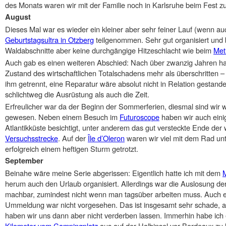
des Monats waren wir mit der Familie noch in Karlsruhe beim Fest zum
August
Dieses Mal war es wieder ein kleiner aber sehr feiner Lauf (wenn au
Geburtstagsultra in Otzberg
teilgenommen. Sehr gut organisiert und 
Waldabschnitte aber keine durchgängige Hitzeschlacht wie beim
Met
Auch gab es einen weiteren Abschied: Nach über zwanzig Jahren h
Zustand des wirtschaftlichen Totalschadens mehr als überschritten
ihm getrennt, eine Reparatur wäre absolut nicht in Relation gestand
schlichtweg die Ausrüstung als auch die Zeit.
Erfreulicher war da der Beginn der Sommerferien, diesmal sind wir 
gewesen. Neben einem Besuch im
Futuroscope
haben wir auch eini
Atlantikküste besichtigt, unter anderem das gut versteckte Ende de
Versuchsstrecke
. Auf der
Île d’Oleron
waren wir viel mit dem Rad un
erfolgreich einem heftigen Sturm getrotzt.
September
Beinahe wäre meine Serie abgerissen: Eigentlich hatte ich mit dem
herum auch den Urlaub organisiert. Allerdings war die Auslosung de
machbar, zumindest nicht wenn man tagsüber arbeiten muss. Auch e
Ummeldung war nicht vorgesehen. Das ist insgesamt sehr schade, a
haben wir uns dann aber nicht verderben lassen. Immerhin habe ich 
Kilometer vom Campingplatz
aus auf der Halbinsel vor Bordeaux zu 