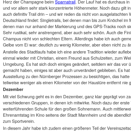
Herz der Champagne beim
Sparnatrail
. Der Lauf hat es durchaus in 
und vor allem sehr stark konzentrierte Höhenmeter. Noch dazu gilt in 
auch definitiv Trail drin – und wir reden da nicht von ausgelatschte
Deutschland findet: Singletrails, bei denen man bis zum Knöchel im 
denen man nur anhand der Markierung und des GPS-Tracks noch sicher
Sehr rustikal, sehr anstrengend, aber auch sehr schön. Auch die Fini
Champus nicht von schlechten Eltern. Allerdings habe ich auch gemer
Gelbe vom Ei war: deutlich zu wenig Kilometer, aber eben nicht zu ä
Anstelle des Stadtlaufs habe ich eine andere Tradition wieder aufle
einmal wieder mit Christian, einem Freund aus Schulzeiten, zum We
Umgebung. Es hat sich doch einiges geändert, seitdem wir das vor 
gemacht haben, einiges ist aber auch unverändert geblieben. Es hat 
Ausstellung zu den Nürnberger Prozessen zu besichtigen, das hatte 
teilweise weniger als einen Kilometer von der Haustüre entfernt nie g
Dezember
Mit viel Schwung geht es in den Dezember, ganz klar geprägt von za
verschiedenen Gruppen, in denen ich mitwirke. Noch dazu der erst
weiterführenden Schule für den großen Sohnemann. Auch mittlerweile
Ehrenamtstag im Kino seitens der Stadt Mannheim und die abendl
zum Sportverein.
In diesem Jahr habe ich zudem einen größeren Teil der Vereinszeitsc