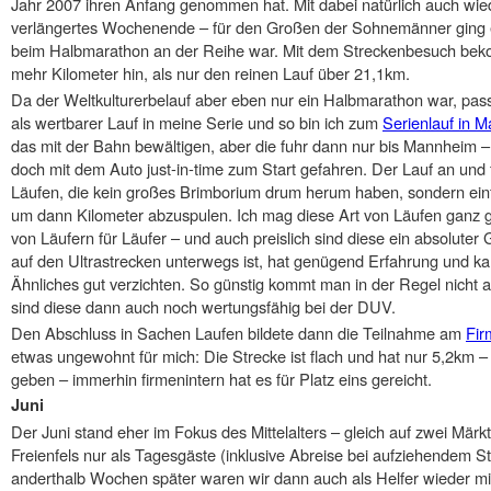
Jahr 2007 ihren Anfang genommen hat. Mit dabei natürlich auch wied
verlängertes Wochenende – für den Großen der Sohnemänner ging e
beim Halbmarathon an der Reihe war. Mit dem Streckenbesuch bek
mehr Kilometer hin, als nur den reinen Lauf über 21,1km.
Da der Weltkulturerbelauf aber eben nur ein Halbmarathon war, passt
als wertbarer Lauf in meine Serie und so bin ich zum
Serienlauf in M
das mit der Bahn bewältigen, aber die fuhr dann nur bis Mannheim – 
doch mit dem Auto just-in-time zum Start gefahren. Der Lauf an und f
Läufen, die kein großes Brimborium drum herum haben, sondern einfac
um dann Kilometer abzuspulen. Ich mag diese Art von Läufen ganz g
von Läufern für Läufer – und auch preislich sind diese ein absoluter
auf den Ultrastrecken unterwegs ist, hat genügend Erfahrung und k
Ähnliches gut verzichten. So günstig kommt man in der Regel nicht 
sind diese dann auch noch wertungsfähig bei der DUV.
Den Abschluss in Sachen Laufen bildete dann die Teilnahme am
Fir
etwas ungewohnt für mich: Die Strecke ist flach und hat nur 5,2km 
geben – immerhin firmenintern hat es für Platz eins gereicht.
Juni
Der Juni stand eher im Fokus des Mittelalters – gleich auf zwei Märkt
Freienfels nur als Tagesgäste (inklusive Abreise bei aufziehendem S
anderthalb Wochen später waren wir dann auch als Helfer wieder mi