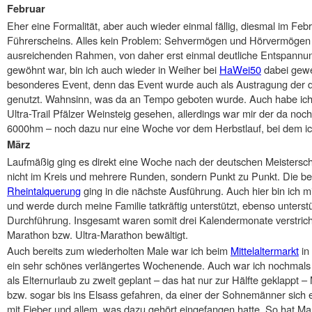
Februar
Eher eine Formalität, aber auch wieder einmal fällig, diesmal im F
Führerscheins. Alles kein Problem: Sehvermögen und Hörvermögen 
ausreichenden Rahmen, von daher erst einmal deutliche Entspannu
gewöhnt war, bin ich auch wieder in Weiher bei
HaWei50
dabei gewe
besonderes Event, denn das Event wurde auch als Austragung der 
genutzt. Wahnsinn, was da an Tempo geboten wurde. Auch habe ich 
Ultra-Trail Pfälzer Weinsteig gesehen, allerdings war mir der da no
6000hm – noch dazu nur eine Woche vor dem Herbstlauf, bei dem ich
März
Laufmäßig ging es direkt eine Woche nach der deutschen Meisterscha
nicht im Kreis und mehrere Runden, sondern Punkt zu Punkt. Die ber
Rheintalquerung
ging in die nächste Ausführung. Auch hier bin ich mit
und werde durch meine Familie tatkräftig unterstützt, ebenso unters
Durchführung. Insgesamt waren somit drei Kalendermonate verstriche
Marathon bzw. Ultra-Marathon bewältigt.
Auch bereits zum wiederholten Male war ich beim
Mittelaltermarkt
in
ein sehr schönes verlängertes Wochenende. Auch war ich nochmals in
als Elternurlaub zu zweit geplant – das hat nur zur Hälfte geklappt –
bzw. sogar bis ins Elsass gefahren, da einer der Sohnemänner sich 
mit Fieber und allem, was dazu gehört eingefangen hatte. So hat Mar