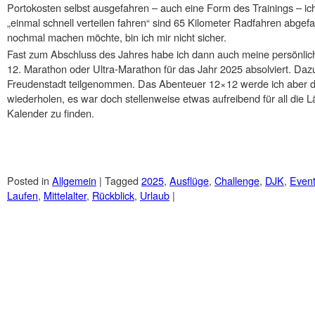
Portokosten selbst ausgefahren – auch eine Form des Trainings – ich 
„einmal schnell verteilen fahren“ sind 65 Kilometer Radfahren abgefa
nochmal machen möchte, bin ich mir nicht sicher.
Fast zum Abschluss des Jahres habe ich dann auch meine persönli
12. Marathon oder Ultra-Marathon für das Jahr 2025 absolviert. Da
Freudenstadt teilgenommen. Das Abenteuer 12×12 werde ich aber der
wiederholen, es war doch stellenweise etwas aufreibend für all die L
Kalender zu finden.
Posted in
Allgemein
|
Tagged
2025
,
Ausflüge
,
Challenge
,
DJK
,
Even
Laufen
,
Mittelalter
,
Rückblick
,
Urlaub
|
Post navigation