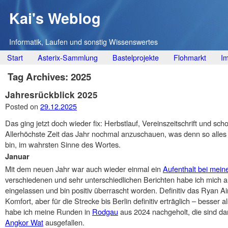
Kai's Weblog
Informatik, Laufen und sonstig Wissenswertes
Main menu
Skip
Start
Asterix-Sammlung
Bastelprojekte
Flohmarkt
I
to
Tag Archives:
2025
content
Jahresrückblick 2025
Posted on
29.12.2025
Das ging jetzt doch wieder fix: Herbstlauf, Vereinszeitschrift und sc
Allerhöchste Zeit das Jahr nochmal anzuschauen, was denn so alles 
bin, im wahrsten Sinne des Wortes.
Januar
Mit dem neuen Jahr war auch wieder einmal ein
Aufenthalt bei mein
verschiedenen und sehr unterschiedlichen Berichten habe ich mich au
eingelassen und bin positiv überrascht worden. Definitiv das Ryan Air
Komfort, aber für die Strecke bis Berlin definitiv erträglich – besse
habe ich meine Runden in
Rodgau
aus 2024 nachgeholt, die sind d
Angkor Wat
ausgefallen.