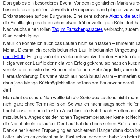
Dort gab es ein besonderes Event: Vor dem eigentlichen Markt wurd
besonderes organisiert: Jeweils im Gruppenverband ging es zu ver
Erklärstationen auf der Burgwiese. Eine sehr schöne
Aktion, die au
die Familie ging es dann schon etwas früher weiter gen Köln, dort 
Nachwuchs einen tollen
Tag im Rutschenparadies
verbracht, zudem n
Stadtbesichtigung.
Natürlich konnte ich auch das Laufen nicht sein lassen – immerhin
Monat. Diesmal ein bereits bekannter Lauf in bekannter Umgebung 
nach Fürth
. Es ging vorbei an vielen mir wohlvertrauten Punkten ru
Helga war der Lauf leider nicht von Erfolg gekrönt, sie hat sich kurz
verletzt und musste das Rennen abbrechen. Sehr ärgerlich, aber der
Herausforderung: Es war einfach nur noch brutal warm – immerhin s
dann jede Menge Kühlmöglichkeiten seitens der Feuerwehr bereit.
Juli
Man ahnt es schon: Nun wollte ich die Serie des Laufens nicht mehr 
nicht ganz ohne Terminkollision: So war ich nachmittags noch Helf
Laufstrecke, nur um direkt im Anschluss die Fahrt nach Bretten anzu
mitzulaufen. Angesichts der hohen Tagestemperaturen keine schlec
die Nacht hinein zu laufen. Der Lauf hat durchaus seinen Reiz, ab
Dank einer kleinen Truppe ging es nach einem Hänger dann doch bis 
flotter, als ich es gedacht hatte. Fast schon nebenher habe ich bei