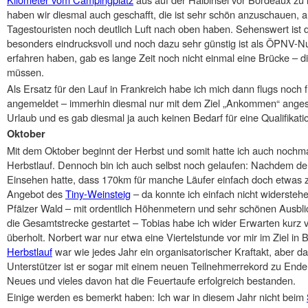
haben wir diesmal auch geschafft, die ist sehr schön anzuschauen, 
Tagestouristen noch deutlich Luft nach oben haben. Sehenswert ist 
besonders eindrucksvoll und noch dazu sehr günstig ist als ÖPNV-Nu
erfahren haben, gab es lange Zeit noch nicht einmal eine Brücke – d
müssen.
Als Ersatz für den Lauf in Frankreich habe ich mich dann flugs noch 
angemeldet – immerhin diesmal nur mit dem Ziel „Ankommen“ angesi
Urlaub und es gab diesmal ja auch keinen Bedarf für eine Qualifikati
Oktober
Mit dem Oktober beginnt der Herbst und somit hatte ich auch nochmal
Herbstlauf. Dennoch bin ich auch selbst noch gelaufen: Nachdem der
Einsehen hatte, dass 170km für manche Läufer einfach doch etwas zu
Angebot des
Tiny-Weinsteig
– da konnte ich einfach nicht widersteh
Pfälzer Wald – mit ordentlich Höhenmetern und sehr schönen Ausbli
die Gesamtstrecke gestartet – Tobias habe ich wider Erwarten kurz
überholt. Norbert war nur etwa eine Viertelstunde vor mir im Ziel
Herbstlauf
war wie jedes Jahr ein organisatorischer Kraftakt, aber da
Unterstützer ist er sogar mit einem neuen Teilnehmerrekord zu Ende
Neues und vieles davon hat die Feuertaufe erfolgreich bestanden.
Einige werden es bemerkt haben: Ich war in diesem Jahr nicht beim