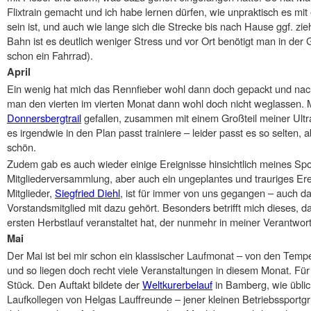
Flixtrain gemacht und ich habe lernen dürfen, wie unpraktisch es mit
sein ist, und auch wie lange sich die Strecke bis nach Hause ggf. zi
Bahn ist es deutlich weniger Stress und vor Ort benötigt man in der G
schon ein Fahrrad).
April
Ein wenig hat mich das Rennfieber wohl dann doch gepackt und nach
man den vierten im vierten Monat dann wohl doch nicht weglassen. M
Donnersbergtrail
gefallen, zusammen mit einem Großteil meiner Ultr
es irgendwie in den Plan passt trainiere – leider passt es so selten,
schön.
Zudem gab es auch wieder einige Ereignisse hinsichtlich meines Sport
Mitgliederversammlung, aber auch ein ungeplantes und trauriges Ere
Mitglieder,
Siegfried Diehl
, ist für immer von uns gegangen – auch da
Vorstandsmitglied mit dazu gehört. Besonders betrifft mich dieses, d
ersten Herbstlauf veranstaltet hat, der nunmehr in meiner Verantwort
Mai
Der Mai ist bei mir schon ein klassischer Laufmonat – von den Temp
und so liegen doch recht viele Veranstaltungen in diesem Monat. Für
Stück. Den Auftakt bildete der
Weltkurerbelauf
in Bamberg, wie übli
Laufkollegen von Helgas Lauffreunde – jener kleinen Betriebssportg