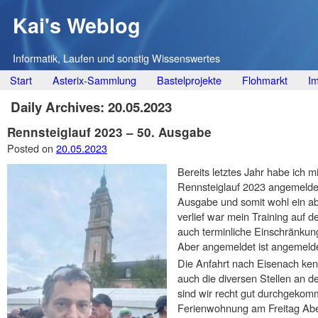
Kai's Weblog
Informatik, Laufen und sonstig Wissenswertes
Main menu
Skip
Start
Asterix-Sammlung
Bastelprojekte
Flohmarkt
I
to
Daily Archives:
20.05.2023
content
Rennsteiglauf 2023 – 50. Ausgabe
Posted on
20.05.2023
Bereits letztes Jahr habe ich mi
Rennsteiglauf 2023 angemeldet,
Ausgabe und somit wohl ein ab
verlief war mein Training auf 
auch terminliche Einschränkung
Aber angemeldet ist angemeldet
Die Anfahrt nach Eisenach kenn
auch die diversen Stellen an 
sind wir recht gut durchgeko
Ferienwohnung am Freitag Ab