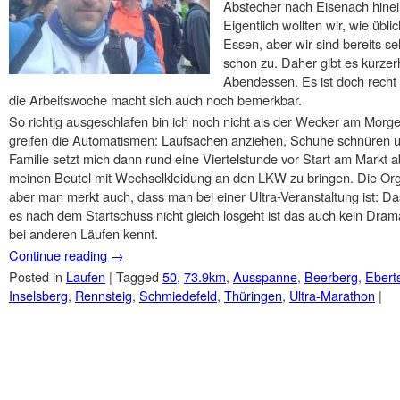
Abstecher nach Eisenach hinei
Eigentlich wollten wir, wie üb
Essen, aber wir sind bereits s
schon zu. Daher gibt es kurz
Abendessen. Es ist doch recht s
die Arbeitswoche macht sich auch noch bemerkbar.
So richtig ausgeschlafen bin ich noch nicht als der Wecker am Morgen
greifen die Automatismen: Laufsachen anziehen, Schuhe schnüren u
Familie setzt mich dann rund eine Viertelstunde vor Start am Markt 
meinen Beutel mit Wechselkleidung an den LKW zu bringen. Die Org
aber man merkt auch, dass man bei einer Ultra-Veranstaltung ist: Das
es nach dem Startschuss nicht gleich losgeht ist das auch kein Dra
bei anderen Läufen kennt.
Continue reading
→
Posted in
Laufen
|
Tagged
50
,
73.9km
,
Ausspanne
,
Beerberg
,
Ebert
Inselsberg
,
Rennsteig
,
Schmiedefeld
,
Thüringen
,
Ultra-Marathon
|
Post navigation