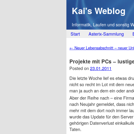
Kai's Weblog
Informatik, Laufen und sonstig 
Main menu
Skip
Start
Asterix-Sammlung
to
Post navigation
←
Neuer Lebensabschnitt – neuer Un
content
Projekte mit PCs – lusti
Posted on
23.01.2011
Die letzte Woche lief es etwas dr
nicht so recht im Lot mit dem neu
man ja auch an dem ein oder and
Aber der Reihe nach – eine Firma 
nach Neujahr gemeldet, dass nich
mehr mit dem dort noch immer lau
wurde das Update für den Server s
gehörigen Datenverlust einkalkul
Taten.