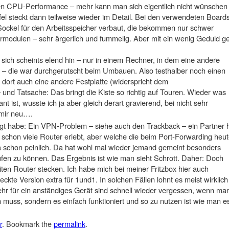
en CPU-Performance – mehr kann man sich eigentlich nicht wünschen 
 steckt dann teilweise wieder im Detail. Bei den verwendeten Board
ockel für den Arbeitsspeicher verbaut, die bekommen nur schwer
modulen – sehr ärgerlich und fummelig. Aber mit ein wenig Geduld g
t sich scheints elend hin – nur in einem Rechner, in dem eine andere
er – die war durchgerutscht beim Umbauen. Also testhalber noch einen
rt auch eine andere Festplatte (widerspricht dem
und Tatsache: Das bringt die Kiste so richtig auf Touren. Wieder was
ant ist, wusste ich ja aber gleich derart gravierend, bei nicht sehr
 mir neu….
olgt habe: Ein VPN-Problem – siehe auch den Trackback – ein Partner 
 schon viele Router erlebt, aber welche die beim Port-Forwarding heu
ja schon peinlich. Da hat wohl mal wieder jemand gemeint besonders
ufen zu können. Das Ergebnis ist wie man sieht Schrott. Daher: Doch
iten Router stecken. Ich habe mich bei meiner Fritzbox hier auch
peckte Version extra für 1und1. In solchen Fällen lohnt es meist wirklich
ehr für ein anständiges Gerät sind schnell wieder vergessen, wenn ma
 muss, sondern es einfach funktioniert und so zu nutzen ist wie man e
r
. Bookmark the
permalink
.