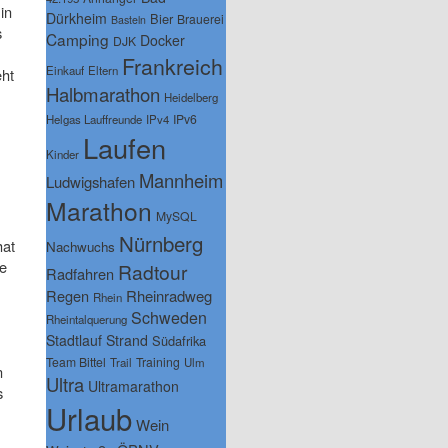
in
Dürkheim
Bier
Brauerei
Basteln
s
Camping
Docker
DJK
Frankreich
Einkauf
Eltern
eht
Halbmarathon
Heidelberg
IPv6
Helgas Lauffreunde
IPv4
Laufen
Kinder
Mannheim
Ludwigshafen
Marathon
MySQL
Nürnberg
hat
Nachwuchs
te
Radtour
Radfahren
Regen
Rheinradweg
Rhein
Schweden
Rheintalquerung
Stadtlauf
Strand
Südafrika
Team Bittel
Training
Trail
Ulm
n
Ultra
Ultramarathon
s
Urlaub
Wein