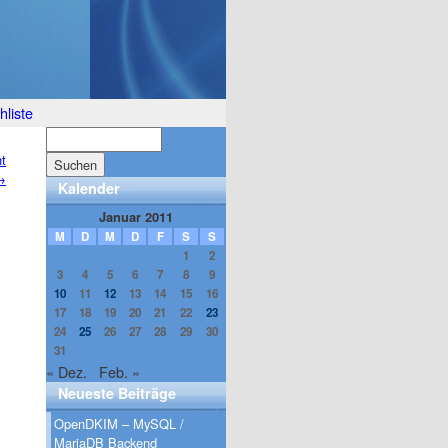
liste
t
→
Kalender
Januar 2011
M
D
M
D
F
S
S
1
2
3
4
5
6
7
8
9
10
11
12
13
14
15
16
17
18
19
20
21
22
23
24
25
26
27
28
29
30
31
« Dez.
Feb. »
Neueste Beiträge
OpenDKIM – MySQL /
MariaDB Backend