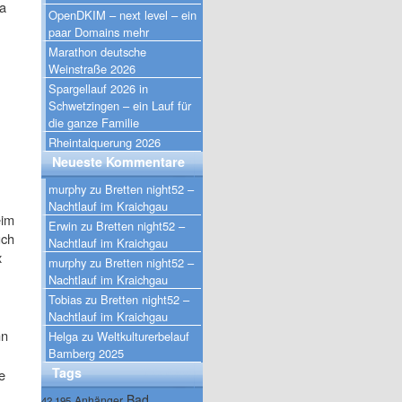
ma
OpenDKIM – next level – ein
paar Domains mehr
Marathon deutsche
Weinstraße 2026
Spargellauf 2026 in
Schwetzingen – ein Lauf für
die ganze Familie
Rheintalquerung 2026
Neueste Kommentare
murphy
zu
Bretten night52 –
Nachtlauf im Kraichgau
eim
Erwin
zu
Bretten night52 –
uch
Nachtlauf im Kraichgau
x
murphy
zu
Bretten night52 –
Nachtlauf im Kraichgau
Tobias
zu
Bretten night52 –
Nachtlauf im Kraichgau
nn
Helga
zu
Weltkulturerbelauf
Bamberg 2025
Tags
e
Bad
Anhänger
42.195