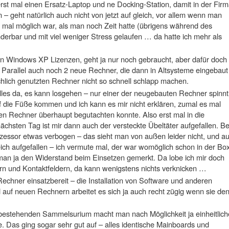
rst mal einen Ersatz-Laptop und ne Docking-Station, damit in der Fir
– geht natürlich auch nicht von jetzt auf gleich, vor allem wenn man
r mal möglich war, als man noch Zeit hatte (übrigens während des
rbar und mit viel weniger Stress gelaufen … da hatte ich mehr als
on Windows XP Lizenzen, geht ja nur noch gebraucht, aber dafür doch
Parallel auch noch 2 neue Rechner, die dann in Altsysteme eingebaut
chlich genutzten Rechner nicht so schnell schlapp machen.
alles da, es kann losgehen – nur einer der neugebauten Rechner spinnt
 auf die Füße kommen und ich kann es mir nicht erklären, zumal es mal
den Rechner überhaupt begutachten konnte. Also erst mal in die
chsten Tag ist mir dann auch der versteckte Übeltäter aufgefallen. B
zessor etwas verbogen – das sieht man von außen leider nicht, und a
eich aufgefallen – ich vermute mal, der war womöglich schon in der Bo
man ja den Widerstand beim Einsetzen gemerkt. Da lobe ich mir doch
ern und Kontaktfeldern, da kann wenigstens nichts verknicken …
echner einsatzbereit – die Installation von Software und anderen
 auf neuen Rechnern arbeitet es sich ja auch recht zügig wenn sie de
bestehenden Sammelsurium macht man nach Möglichkeit ja einheitlich
ge. Das ging sogar sehr gut auf – alles identische Mainboards und