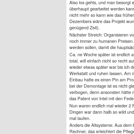
Also los gehts, und man besorgt e
überhaupt gearbeitet werden kann 
nicht mehr so kann wie das frühe
Dezembers wäre das Projekt wunde
genügend Zeit).
Nächster Streich: Organisieren v
noch immer zu humanen Preisen. 
werden sollen, damit die hauptsä
Ca. ne Woche später ist endlich 
total, will einfach nicht so recht
wieder etwas später war bis ich 
Werkstatt und ruhen lassen. Am nä
Einbau hatte es einen Pin am Pro
bei der Demontage ist es nicht gl
verbogen, denn ansonsten hätte 
das Patent von Intel mit den Fed
Nun waren endlich mal wieder 2 R
Dingen war dann halb so wild und
mal laufen.
Anders die Altsysteme: Aus dem 
Rechner, das erleichtert die Pfle