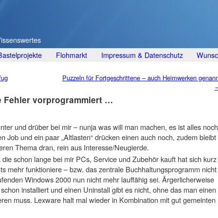
Wissenswertes
Bastelprojekte
Flohmarkt
Impressum & Datenschutz
Wunsch
fug
Puzzeln für Fortgeschrittene – auch Heimwerken genann
ge Fehler vorprogrammiert …
unter und drüber bei mir – nunja was will man machen, es ist alles noch
en Job und ein paar „Altlasten“ drücken einen auch noch, zudem bleibt
eren Thema dran, rein aus Interesse/Neugierde.
die schon lange bei mir PCs, Service und Zubehör kauft hat sich kurz
ts mehr funktioniere – bzw. das zentrale Buchhaltungsprogramm nicht
fenden Windows 2000 nun nicht mehr lauffähig sei. Ärgerlicherweise
chon installiert und einen Uninstall gibt es nicht, ohne das man einen
ieren muss. Lexware halt mal wieder in Kombination mit gut gemeinten