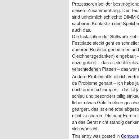
Prozessoren bei der bestmöglich
diesem Zusammenhang. Der Teufel
sind unheimlich schlechte DIMM-S
sauberen Kontakt zu den Speicher
auch das.
Die Installation der Software zieh
Festplatte steckt geht es schnell
anderen Rechner genommen und do
Gleichheitsgedanken) eingebaut – 
dazu gelernt – das es nicht irrelev
verschiedenen Platten – das war
Andere Problematik, die ich verf
da Probleme gehabt – ich habe ja
noch derart schlampen – das ist 
schlau und besonders billig einka
lieber etwas Geld in einen gesche
geärgert, das ist eine total abges
nicht zu sparen. Die paar Euro m
an das Gerät nicht ständig denken
sich wünscht.
This entry was posted in
Compute