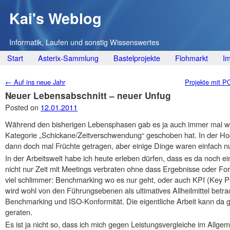
Kai's Weblog
Informatik, Laufen und sonstig Wissenswertes
Main menu
Skip
Start
Asterix-Sammlung
Bastelprojekte
Flohmarkt
I
to
Post navigation
←
Auf ins neue Jahr
Projekte mit P
content
Neuer Lebensabschnitt – neuer Unfug
Posted on
12.01.2011
Während den bisherigen Lebensphasen gab es ja auch immer mal wie
Kategorie „Schickane/Zeitverschwendung“ geschoben hat. In der Ho
dann doch mal Früchte getragen, aber einige Dinge waren einfach nur
In der Arbeitswelt habe ich heute erleben dürfen, dass es da noch e
nicht nur Zeit mit Meetings verbraten ohne dass Ergebnisse oder For
viel schlimmer: Benchmarking wo es nur geht, oder auch KPI (Key P
wird wohl von den Führungsebenen als ultimatives Allheilmittel betr
Benchmarking und ISO-Konformität. Die eigentliche Arbeit kann da g
geraten.
Es ist ja nicht so, dass ich mich gegen Leistungsvergleiche im Allge