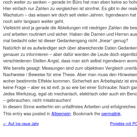
noch weiter zu senken – gerade im Büro hat man eben keine so hohe
Hier einfach nur Zahlen zu vergleichen ist sinnfrei. Es gibt in der re
Wachstum – das wissen wir doch seit vielen Jahren. Irgendwann hat
noch sehr langsam weiter geht.
Vielleicht sind ja gerade die Abteilungen mit niedrigen Zahlen die be
und arbeiten routiniert und sicher. Haben die Damen und Herren aus 
mal bedacht oder ist dieser Gedankengang nicht „linear“ genug?
Natürlich ist es aufwändiger sich über abweichende Daten Gedanke
genauer zu informieren – aber dafür werden die Leute doch eigentli
verschiedenen Stellen Angst, dass man sich selbst irgendwann womö
Wie bereits gesagt: Messungen sind zum objektiven Vergleich unerlä
Nachweise / Beweise für eine These. Aber man muss den Hinweise
woher bestimmte Effekte kommen. Sicherheit am Arbeitsplatz ist ei
keine Frage – aber es ist evtl. ja so wie bei einer Schraube: Nach 
Jedes Werkzeug, egal ob mechanisch, elektrisch oder auch ein Ben
– gebrauchen, nicht missbrauchen!
In diesem Sinne weiterhin ein unfallfreies Arbeiten und erfolgreiches 
This entry was posted in
Allgemein
. Bookmark the
permalink
.
Post navigation
←
Auf ins neue Jahr
Projekte mit P