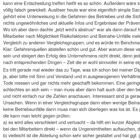
kann eine Entscheidung treffen heißt es so schön. Außerdem wäre i
völlig falsch gewickelt. Auslöser heute war eine eigentlich simple S
gehört eine Unterweisung in die Gefahren des Betriebes und die Si
nichts ungewöhnliches und aktuelle Infos und Ergebnisse der Prävent
Wo ich aber dann dachte „jetzt wird’s abstrus!“ war als dann darauf
Mitarbeiter nach Möglichkeit Risikofaktoren und Beinahe-Unfälle mel
Vergleich zu anderen Vergleichsgruppen, und es würde im Benchma
Klar: Gefahrenquellen abstellen schön und gut. Aber warum diese v
sein und steigert den Erfolg des Unternehmens nicht direkt, denn jeder
nach entsprechenden Dingen – Zeit die er wohl sinnvoller in seine e
Es tritt gerade mal wieder das zu Tage, was ich schon bei meiner Di
ja, aber bitte mit Sinn und Verstand und in ausgewogenem Verhältn
Tode messen und gar nichts mehr geschafft bekommen. Eine geringe
schlechtes an sich sein – man muss aber dann halt auch über den b
und nicht einfach nur die Zahlen anschauen. Interessant sind ja ger
Ursachen. Wenn in einer Vergleichsgruppe dann eben wenige Beinah
keine Betriebsunfälle dann muss man sich überlegen was los ist. Es g
die kann man leicht gegen prüfen:
a) es wird alles verschleiert und vertuscht – da hilft ein kurzer Abgl
bei den Mitarbeitern direkt – wenn da Ungereimtheiten auftauchen,
b) vielleicht ist die Abteilung schon sehr sicher gestaltet und hat ggf.