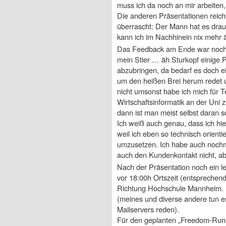
muss ich da noch an mir arbeiten, 
Die anderen Präsentationen reicht
überrascht: Der Mann hat es drauf
kann ich im Nachhinein nix mehr 
Das Feedback am Ende war noch 
mein Stier … äh Sturkopf einige 
abzubringen, da bedarf es doch e
um den heißen Brei herum redet und
nicht umsonst habe ich mich für T
Wirtschaftsinformatik an der Uni 
dann ist man meist selbst daran sch
Ich weiß auch genau, dass ich hie
weil ich eben so technisch orient
umzusetzen. Ich habe auch nochm
auch den Kundenkontakt nicht, abe
Nach der Präsentation noch ein let
vor 18:00h Ortszeit (entsprechend
Richtung Hochschule Mannheim. I
(meines und diverse andere tun es
Mailservers reden).
Für den geplanten „Freedom-Run“ 