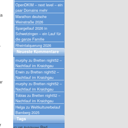
OpenDKIM – next level – ein
paar Domains mehr
ja
Marathon deutsche
Weinstraße 2026
Spargellauf 2026 in
Schwetzingen – ein Lauf für
die ganze Familie
–
Rheintalquerung 2026
Neueste Kommentare
murphy
zu
Bretten night52 –
Nachtlauf im Kraichgau
Erwin
zu
Bretten night52 –
Nachtlauf im Kraichgau
ar
murphy
zu
Bretten night52 –
Nachtlauf im Kraichgau
Tobias
zu
Bretten night52 –
Nachtlauf im Kraichgau
Helga
zu
Weltkulturerbelauf
Bamberg 2025
Tags
r
Bad
Anhänger
42.195