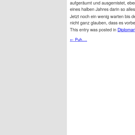
aufgeräumt und ausgemistet, ebe
eines halben Jahres darin so all
Jetzt noch ein wenig warten bis d
nicht ganz glauben, dass es vorbe
This entry was posted in
Diplomar
Post navigation
←
Puh….