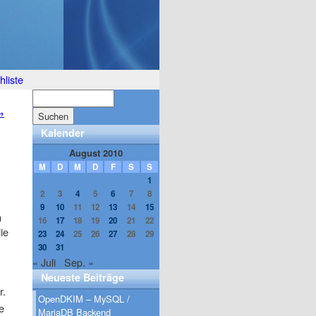
liste
→
Kalender
August 2010
M
D
M
D
F
S
S
1
2
3
4
5
6
7
8
9
10
11
12
13
14
15
n
16
17
18
19
20
21
22
ie
23
24
25
26
27
28
29
30
31
« Juli
Sep. »
Neueste Beiträge
r.
OpenDKIM – MySQL /
e
MariaDB Backend