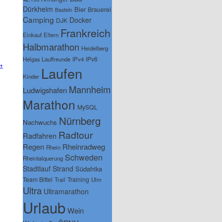
Dürkheim
Bier
Brauerei
Basteln
Camping
Docker
DJK
Frankreich
Einkauf
Eltern
Halbmarathon
Heidelberg
IPv6
Helgas Lauffreunde
IPv4
→
Laufen
Kinder
Mannheim
Ludwigshafen
Marathon
MySQL
Nürnberg
Nachwuchs
Radtour
Radfahren
Regen
Rheinradweg
Rhein
Schweden
Rheintalquerung
Stadtlauf
Strand
Südafrika
Team Bittel
Training
Trail
Ulm
Ultra
Ultramarathon
Urlaub
Wein