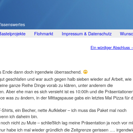
Wissenswertes
Bastelprojekte
Flohmarkt
Impressum & Datenschutz
Wunsch
Ein würdiger Abschluss
as Ende dann doch irgendwie überraschend.
 gut geschlafen und war auch gegen halb sieben wieder auf Arbeit, wie
h eine ganze Reihe Dinge vorab zu klären, unter anderem die
. Aber ehe man es sich versieht ist es 10:00h und die Präsentatione
was zu ändern, in der Mittagspause gabs ein letztes Mal Pizza für d
Shirts, ein Becher, nette Aufkleber – ich muss das Paket mal noch
enn ich daheim bin.
noch nicht zu Mute – schließlich lag meine Präsentation ja noch vor mi
 nur habe ich mal wieder gründlich die Zeitgrenze gerissen …. irgendwi