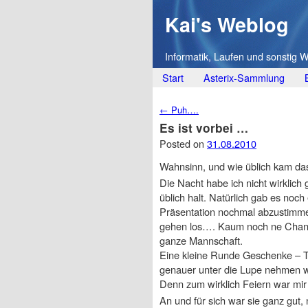
Kai's Weblog
Informatik, Laufen und sonstig 
Main menu
Skip
Start
Asterix-Sammlung
to
Post navigation
←
Puh….
content
Es ist vorbei …
Posted on
31.08.2010
Wahnsinn, und wie üblich kam d
Die Nacht habe ich nicht wirklich
üblich halt. Natürlich gab es noc
Präsentation nochmal abzustimmen
gehen los…. Kaum noch ne Chance 
ganze Mannschaft.
Eine kleine Runde Geschenke – T-
genauer unter die Lupe nehmen w
Denn zum wirklich Feiern war mir 
An und für sich war sie ganz gut,