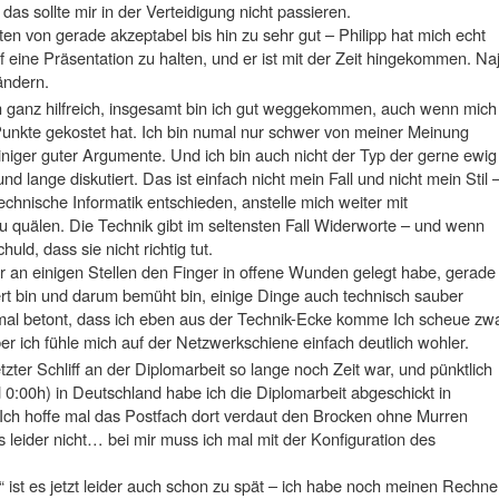
das sollte mir in der Verteidigung nicht passieren.
en von gerade akzeptabel bis hin zu sehr gut – Philipp hat mich echt
 eine Präsentation zu halten, und er ist mit der Zeit hingekommen. Na
ändern.
ganz hilfreich, insgesamt bin ich gut weggekommen, auch wenn mich
Punkte gekostet hat. Ich bin numal nur schwer von meiner Meinung
iniger guter Argumente. Und ich bin auch nicht der Typ der gerne ewig
 lange diskutiert. Das ist einfach nicht mein Fall und nicht mein Stil 
echnische Informatik entschieden, anstelle mich weiter mit
zu quälen. Die Technik gibt im seltensten Fall Widerworte – und wenn
uld, dass sie nicht richtig tut.
r an einigen Stellen den Finger in offene Wunden gelegt habe, gerade
iert bin und darum bemüht bin, einige Dinge auch technisch sauber
al betont, dass ich eben aus der Technik-Ecke komme Ich scheue zw
r ich fühle mich auf der Netzwerkschiene einfach deutlich wohler.
zter Schliff an der Diplomarbeit so lange noch Zeit war, und pünktlich
 0:00h) in Deutschland habe ich die Diplomarbeit abgeschickt in
ch hoffe mal das Postfach dort verdaut den Brocken ohne Murren
 leider nicht… bei mir muss ich mal mit der Konfiguration des
ist es jetzt leider auch schon zu spät – ich habe noch meinen Rechne