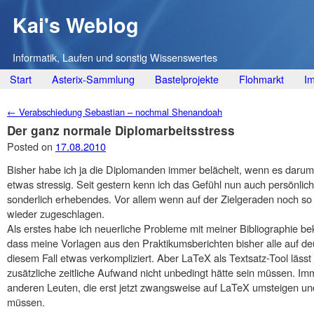
Kai's Weblog
Informatik, Laufen und sonstig Wissenswertes
Main menu
Skip
Start
Asterix-Sammlung
Bastelprojekte
Flohmarkt
I
to
Post navigation
←
Verabschiedung Sebastian – nochmal Shenandoah
content
Der ganz normale Diplomarbeitsstress
Posted on
17.08.2010
Bisher habe ich ja die Diplomanden immer belächelt, wenn es darum
etwas stressig. Seit gestern kenn ich das Gefühl nun auch persönlich
sonderlich erhebendes. Vor allem wenn auf der Zielgeraden noch so a
wieder zugeschlagen.
Als erstes habe ich neuerliche Probleme mit meiner Bibliographie b
dass meine Vorlagen aus den Praktikumsberichten bisher alle auf d
diesem Fall etwas verkompliziert. Aber LaTeX als Textsatz-Tool lässt
zusätzliche zeitliche Aufwand nicht unbedingt hätte sein müssen. Imm
anderen Leuten, die erst jetzt zwangsweise auf LaTeX umsteigen un
müssen.