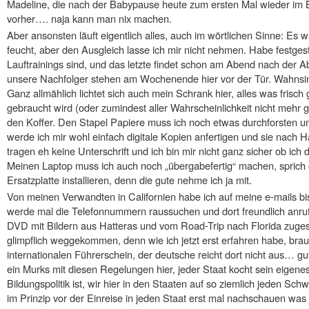
Madeline, die nach der Babypause heute zum ersten Mal wieder im Bü
vorher…. naja kann man nix machen.
Aber ansonsten läuft eigentlich alles, auch im wörtlichen Sinne: Es
feucht, aber den Ausgleich lasse ich mir nicht nehmen. Habe festgeste
Lauftrainings sind, und das letzte findet schon am Abend nach der A
unsere Nachfolger stehen am Wochenende hier vor der Tür. Wahnsinn 
Ganz allmählich lichtet sich auch mein Schrank hier, alles was frisch
gebraucht wird (oder zumindest aller Wahrscheinlichkeit nicht mehr 
den Koffer. Den Stapel Papiere muss ich noch etwas durchforsten un
werde ich mir wohl einfach digitale Kopien anfertigen und sie nach 
tragen eh keine Unterschrift und ich bin mir nicht ganz sicher ob ic
Meinen Laptop muss ich auch noch „übergabefertig“ machen, sprich 
Ersatzplatte installieren, denn die gute nehme ich ja mit.
Von meinen Verwandten in Californien habe ich auf meine e-mails b
werde mal die Telefonnummern raussuchen und dort freundlich anruf
DVD mit Bildern aus Hatteras und vom Road-Trip nach Florida zugesch
glimpflich weggekommen, denn wie ich jetzt erst erfahren habe, br
internationalen Führerschein, der deutsche reicht dort nicht aus… gut,
ein Murks mit diesen Regelungen hier, jeder Staat kocht sein eigene
Bildungspolitik ist, wir hier in den Staaten auf so ziemlich jeden S
im Prinzip vor der Einreise in jeden Staat erst mal nachschauen was