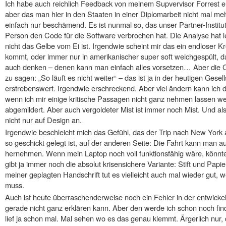
Ich habe auch reichlich Feedback von meinem Supvervisor Forrest erh
aber das man hier in den Staaten in einer Diplomarbeit nicht mal mehr
einfach nur beschämend. Es ist nunmal so, das unser Partner-Institu
Person den Code für die Software verbrochen hat. Die Analyse hat le
nicht das Gelbe vom Ei ist. Irgendwie scheint mir das ein endloser Kr
kommt, oder immer nur in amerikanischer super soft weichgespült, d
auch denken – denen kann man einfach alles vorsetzen… Aber die C
zu sagen: „So läuft es nicht weiter“ – das ist ja in der heutigen Gesell
erstrebenswert. Irgendwie erschreckend. Aber viel ändern kann ich d
wenn ich mir einige kritische Passagen nicht ganz nehmen lassen we
abgemildert. Aber auch vergoldeter Mist ist immer noch Mist. Und a
nicht nur auf Design an.
Irgendwie beschleicht mich das Gefühl, das der Trip nach New York
so geschickt gelegt ist, auf der anderen Seite: Die Fahrt kann man au
hernehmen. Wenn mein Laptop noch voll funktionsfähig wäre, könnte
gibt ja immer noch die absolut krisensichere Variante: Stift und Pa
meiner geplagten Handschrift tut es vielleicht auch mal wieder gut,
muss.
Auch ist heute überraschenderweise noch ein Fehler in der entwickel
gerade nicht ganz erklären kann. Aber den werde ich schon noch find
lief ja schon mal. Mal sehen wo es das genau klemmt. Ärgerlich nur, 