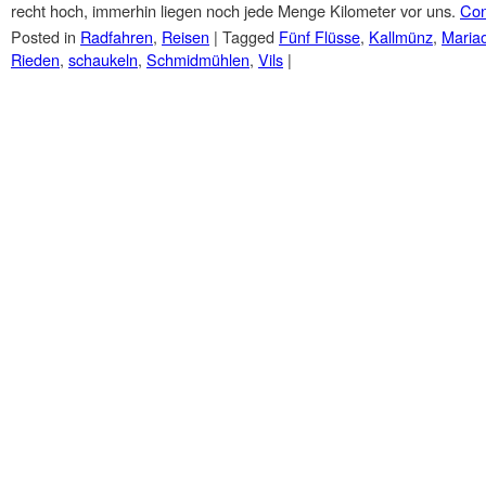
recht hoch, immerhin liegen noch jede Menge Kilometer vor uns.
Con
Posted in
Radfahren
,
Reisen
|
Tagged
Fünf Flüsse
,
Kallmünz
,
Mariao
Rieden
,
schaukeln
,
Schmidmühlen
,
Vils
|
Post navigation