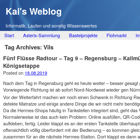
Kai's Weblog
Informatik, Laufen und sonstig Wissenswertes
Main menu
Skip
Start
Asterix-Sammlung
Bastelprojekte
Flohmarkt
I
to
Tag Archives:
Vils
content
Fünf Flüsse Radtour – Tag 9 – Regensburg – Kallmü
Königsetappe
Posted on
18.08.2019
Nach dem Tag in Regensburg geht es heute weiter – besser gesagt
Vorwiegende Richtung ist ab sofort Nord-Nordwest wieder gen Nürn
Vor der Weiterfahrt machen wir noch einen Schwenk in Richtung Reg
defekte Matratze und einige andere Dinge die wir nicht mehr benötig
Da die Hermes-Shops häufig in Tankstellen integriert sind, geht da
Normalerweise ist das auch kein Problem: Online ausfüllen, QR-Co
aufkleben, fertig. Leider klappt es an der ersten Tankstelle überhaupt
offensichtlich völlig überfordert mit der Bedienung – so kommen glei
zusammen für an die nächste Hermes-Station. Dort klappt es dann au