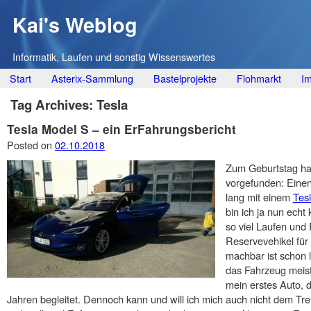
Kai's Weblog
Informatik, Laufen und sonstig Wissenswertes
Main menu
Skip
Start
Asterix-Sammlung
Bastelprojekte
Flohmarkt
I
to
Tag Archives:
Tesla
content
Tesla Model S – ein ErFahrungsbericht
Posted on
02.10.2018
Zum Geburtstag hat
vorgefunden: Eine
lang mit einem
Tes
bin ich ja nun echt
so viel Laufen und
Reservevehikel für
machbar ist schon l
das Fahrzeug meist
mein erstes Auto, d
Jahren begleitet. Dennoch kann und will ich mich auch nicht dem Tr