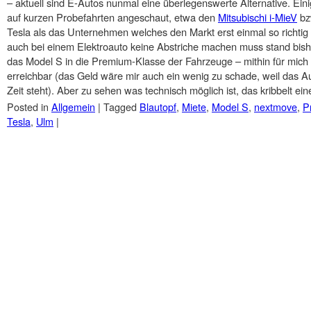
– aktuell sind E-Autos nunmal eine überlegenswerte Alternative. Einig
auf kurzen Probefahrten angeschaut, etwa den
Mitsubischi i-MieV
bz
Tesla als das Unternehmen welches den Markt erst einmal so richtig 
auch bei einem Elektroauto keine Abstriche machen muss stand bish
das Model S in die Premium-Klasse der Fahrzeuge – mithin für mich nic
erreichbar (das Geld wäre mir auch ein wenig zu schade, weil das A
Zeit steht). Aber zu sehen was technisch möglich ist, das kribbelt e
Posted in
Allgemein
|
Tagged
Blautopf
,
Miete
,
Model S
,
nextmove
,
P
Tesla
,
Ulm
|
Post navigation