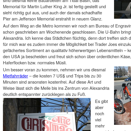
sind diesmal keine Bauarbeiten am Tidal Basin, das
Memorial für Martin Luther King Jr. ist fertig gestellt und
sieht richtig gut aus, und auch der damals schadhafte
Pier am Jefferson Memorial erstrahlt in neuem Glanz.
Auf dem Weg an die Metro kommen wir noch am Bureau of Engraving 
schon geschrieben am Wochenende geschlossen. Die U-Bahn bring
Alexandria. Ich kenne das Städtchen flüchtig, denn dort treffen sic
für mich war es zudem immer die Möglichkeit bei Trader Joes einzuka
gefächertes Sortiment an qualitativ höherwertigen Lebensmitteln – 
den USA ja bescheiden und freut sich schon über ordentlichen Käs
Haferflocken bzw. normales Müsli.
Um besser voran zu kommen, nehmen wir uns diesmal
Mietfahrräder
– die kosten 7 US$ und Trips bis zu 30
Minuten sind ansonsten kostenfrei. Auf diese Art und
Weise lässt sich die Meile bis ins Zentrum von Alexandria
deutlich entspannter zurücklegen als zu Fuß.
Es gibt
aber
noch
viel
mehr