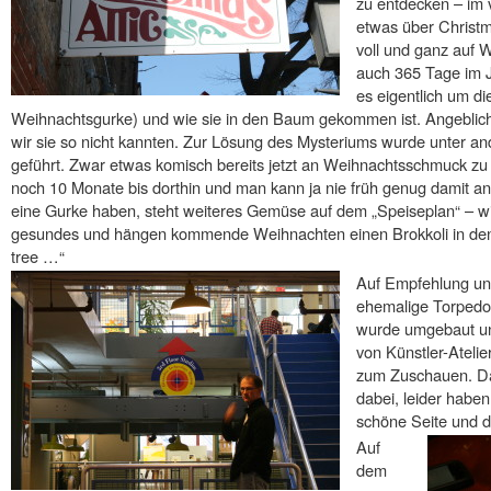
zu entdecken – im
etwas über Christma
voll und ganz auf W
auch 365 Tage im Ja
es eigentlich um di
Weihnachtsgurke) und wie sie in den Baum gekommen ist. Angeblich
wir sie so nicht kannten. Zur Lösung des Mysteriums wurde unter and
geführt. Zwar etwas komisch bereits jetzt an Weihnachtsschmuck zu 
noch 10 Monate bis dorthin und man kann ja nie früh genug damit an
eine Gurke haben, steht weiteres Gemüse auf dem „Speiseplan“ – wi
gesundes und hängen kommende Weihnachten einen Brokkoli in den
tree …“
Auf Empfehlung uns
ehemalige Torpedo 
wurde umgebaut un
von Künstler-Atelie
zum Zuschauen. Da
dabei, leider habe
schöne Seite und di
Auf
dem