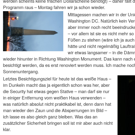
werden scheints keine frischen Dollarscheine benötigt) – daher fällt 
Programm raus – Montag fahren wir ja schon wieder.
Mittagessen machen wir in der Un
Washington DC. Natürlich kein Ver
aber immer noch recht beeindrucke
– vor allem ist sie es nicht mehr s
Füßen zu stehen (wäre ich ja auch
hätte und nicht regelmäßig Lauft
wir etwas langsamer – in die Dämm
wieder hinunter in Richtung Washington Monument. Das kann nach e
besichtigt werden, da es erst renoviert werden muss. Ich mache noc
Sonnenuntergang.
Letztes Besichtigungsziel für heute ist das weiße Haus –
im Dunkeln macht das ja eigentlich schon was her, aber
die Security hat etwas gegen Stative – man darf sie nur
in einiger Entfernung vom weißen Haus verwenden –
was natürlich absolut nicht praktikabel ist, denn dann hat
man wieder den Zaun und die Absperrungen im Bild –
ich lasse es also gleich ganz bleiben. Was das an
zusätzlicher Sicherheit bringen soll ist mir aber auch nicht
klar.