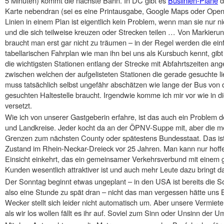
5 Minuten) kommt die nächste Bahn. In DC gibt es
Buslinien-Pläne
d
Karte nebendran (sei es eine Printausgabe, Google Maps oder Ope
Linien in einem Plan ist eigentlich kein Problem, wenn man sie nur n
und die sich teilweise kreuzen oder Strecken teilen … Von Markierun
braucht man erst gar nicht zu träumen – in der Regel werden die e
tabellarischen Fahrplan wie man ihn bei uns als Kursbuch kennt, gib
die wichtigsten Stationen entlang der Strecke mit Abfahrtszeiten a
zwischen welchen der aufgelisteten Stationen die gerade gesuchte li
muss tatsächlich selbst ungefähr abschätzen wie lange der Bus von d
gesuchten Haltestelle braucht. Irgendwie komme ich mir vor wie in 
versetzt.
Wie ich von unserer Gastgeberin erfahre, ist das auch ein Problem 
und Landkreise. Jeder kocht da an der ÖPNV-Suppe mit, aber die m
Grenzen zum nächsten County oder spätestens Bundesstaat. Das ist
Zustand im Rhein-Neckar-Dreieck vor 25 Jahren. Man kann nur hoffe
Einsicht einkehrt, das ein gemeinsamer Verkehrsverbund mit einem 
Kunden wesentlich attraktiver ist und auch mehr Leute dazu bringt d
Der Sonntag beginnt etwas ungeplant – in den USA ist bereits die 
also eine Stunde zu spät dran – nicht das man vergessen hätte uns 
Wecker stellt sich leider nicht automatisch um. Aber unsere Vermiete
als wir los wollen fällt es ihr auf. Soviel zum Sinn oder Unsinn der U