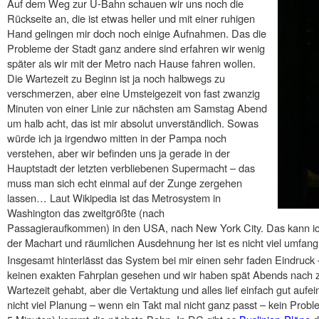
Auf dem Weg zur U-Bahn schauen wir uns noch die
Rückseite an, die ist etwas heller und mit einer ruhigen
Hand gelingen mir doch noch einige Aufnahmen. Das die
Probleme der Stadt ganz andere sind erfahren wir wenig
später als wir mit der Metro nach Hause fahren wollen.
Die Wartezeit zu Beginn ist ja noch halbwegs zu
verschmerzen, aber eine Umsteigezeit von fast zwanzig
Minuten von einer Linie zur nächsten am Samstag Abend
um halb acht, das ist mir absolut unverständlich. Sowas
würde ich ja irgendwo mitten in der Pampa noch
verstehen, aber wir befinden uns ja gerade in der
Hauptstadt der letzten verbliebenen Supermacht – das
muss man sich echt einmal auf der Zunge zergehen
lassen… Laut Wikipedia ist das Metrosystem in
Washington das zweitgrößte (nach
Passagieraufkommen) in den USA, nach New York City. Das kann ich 
der Machart und räumlichen Ausdehnung her ist es nicht viel umfan
Insgesamt hinterlässt das System bei mir einen sehr faden Eindruck
keinen exakten Fahrplan gesehen und wir haben spät Abends nach 
Wartezeit gehabt, aber die Vertaktung und alles lief einfach gut auf
nicht viel Planung – wenn ein Takt mal nicht ganz passt – kein Probl