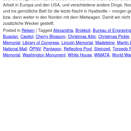
Arbeit in Europa und den USA, und verschiedene andere Dinge. Noch
und ins gemütliche Bett für die letzte Nacht in Hyattsville – morgen
bzw. dann weiter in den Norden mit dem Mietwagen. Damit wir nicht 
zusätzliche Wecker gestellt.
Posted in
Reisen
|
Tagged
Alexandria
,
Brokkoli
,
Bureau of Engraving
Busplan
,
Capitol
,
Cherry Blossom
,
Christmas Attic
,
Christmas Pickle
Memorial
,
Library of Congress
,
Lincoln Memorial
,
Madeleine
,
Martin 
National Mall
,
ÖPNV
,
Pentagon
,
Reflecting Pool
,
Steinzeit
,
Torpedo F
Memorial
,
Washington Monument
,
White House
,
WMATA
,
World War
Post navigation