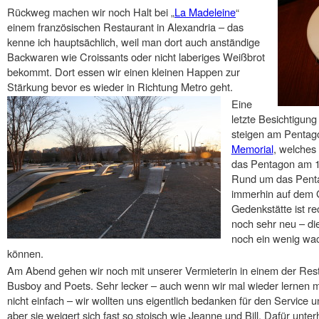
Rückweg machen wir noch Halt bei „
La Madeleine
“
einem französischen Restaurant in Alexandria – das
kenne ich hauptsächlich, weil man dort auch anständige
Backwaren wie Croissants oder nicht laberiges Weißbrot
bekommt. Dort essen wir einen kleinen Happen zur
Stärkung bevor es wieder in Richtung Metro geht.
Eine
letzte Besichtigun
steigen am Pentag
Memorial
, welches
das Pentagon am 1
Rund um das Pentag
immerhin auf dem G
Gedenkstätte ist r
noch sehr neu – d
noch ein wenig wac
können.
Am Abend gehen wir noch mit unserer Vermieterin in einem der Rest
Busboy and Poets. Sehr lecker – auch wenn wir mal wieder lernen m
nicht einfach – wir wollten uns eigentlich bedanken für den Service
aber sie weigert sich fast so stoisch wie Jeanne und Bill. Dafür unter