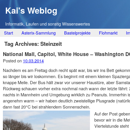
Kai's Weblog
Informatik, Laufen und sonstig Wissenswertes
Main menu
Skip
Start
Asterix-Sammlung
Bastelprojekte
Flohmarkt
I
to
Tag Archives:
Steinzeit
content
National Mall, Capitol, White House – Washington D
Posted on
10.03.2014
Nachdem es am Freitag doch recht spät war, bis wir ins Bett geko
so länger bis wir loskommen. Es beginnt mit einem kleinen Spazierg
knappe Meile. Der Bus hält zwar vor unserer Haustüre, aber Samstag
Rückweg schauen vorher extra nochmal nach wann der letzte fährt
nachts in Mannheim und Umgebung wirklich zu Peanuts. Immerhin ist 
angenehm warm – wir haben deutlich zweistellige Plusgrade (natürlic
dann fast 20°C bei strahlendem Sonnenschein.
Auf der Post geben
bevor wir in die Me
Viertelstunde steht