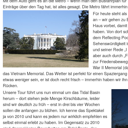
Mit dem Auto geht es an die Metro – wenn man den Busfahrplan für 
Einträge über den Tag hat, ist alles gesagt. Die Metro fährt immerhin 
Für heute steht als
an – wir gehen zu
Haus vorbei, damit
haben. Von dort sc
dem Reflecting Poo
Sehenswürdigkeit is
und seiner Rede „
aber auch durch „F
zur Friedensbeweg
War II Memorial (d
das Vietnam Memorial. Das Wetter ist perfekt für einen Spaziergang 
etwas weniger sein, er ist doch recht frisch – immerhin haben wir i
Rücken.
Unsere Tour führt uns nun einmal um das Tidal Basin
herum – dort stehen jede Menge Kirschbäume, leider
sind wir deutlich zu früh – erst in drei bis vier Wochen
sollen die anfangen zu blühen. Ich kenne das Spektakel
ja von 2010 und kann es jedem nur wirklich empfehlen es
selbst einmal erlebt zu haben. Im Gegensatz zu 2010