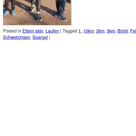
Posted in
Eltern sein
,
Laufen
|
Tagged
1
,
10km
,
2km
,
5km
,
Brühl
,
Fe
Schwetzingen
,
Spargel
|
Post navigation