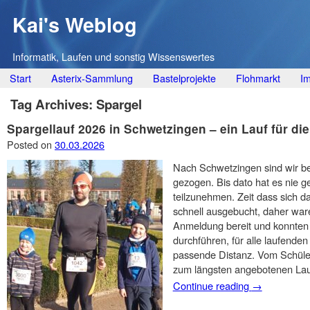
Kai's Weblog
Informatik, Laufen und sonstig Wissenswertes
Main menu
Skip
Start
Asterix-Sammlung
Bastelprojekte
Flohmarkt
I
to
Tag Archives:
Spargel
content
Spargellauf 2026 in Schwetzingen – ein Lauf für di
Posted on
30.03.2026
Nach Schwetzingen sind wir be
gezogen. Bis dato hat es nie g
teilzunehmen. Zeit dass sich da
schnell ausgebucht, daher ware
Anmeldung bereit und konnten 
durchführen, für alle laufenden 
passende Distanz. Vom Schüler
zum längsten angebotenen Lau
Continue reading
→