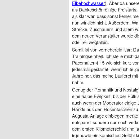
Elbehochwasser
). Aber da unser
als Dankeschön einige Freistarts. 
als klar war, dass sonst keiner 
nun wirklich nicht. Außerdem: Wa
Strecke, Zuschauern und allem wa
dem neuen Veranstalter wurde die 
öde Teil wegfallen.
Somit ist von vorneherein klar: D
Trainingseinheit. Ich stelle mich
Pacemaker 4:15 wie sich kurz vor d
jedesmal gestartet, wenn ich teil
Jahre her, das meine Lauferei mi
nahm.
Genug der Romantik und Nostalgie,
eine halbe Ewigkeit, bis der Pulk
auch wenn der Moderator einige L
Hände aus den Hosentaschen zu ne
Augusta-Anlage einbiegen merke ic
entspannt sondern nur noch verkr
dem ersten Kilometerschild und la
irgendwie ein komisches Gefühl k