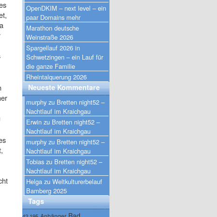
 es
OpenDKIM – next level – ein
et,
paar Domains mehr
ja
Marathon deutsche
r
Weinstraße 2026
Spargellauf 2026 in
s
Schwetzingen – ein Lauf für
die ganze Familie
Rheintalquerung 2026
n
Neueste Kommentare
her
murphy
zu
Bretten night52 –
Nachtlauf im Kraichgau
g
Erwin
zu
Bretten night52 –
Nachtlauf im Kraichgau
es
murphy
zu
Bretten night52 –
,
Nachtlauf im Kraichgau
Tobias
zu
Bretten night52 –
Nachtlauf im Kraichgau
cht
Helga
zu
Weltkulturerbelauf
Bamberg 2025
Tags
Bad
Anhänger
42.195