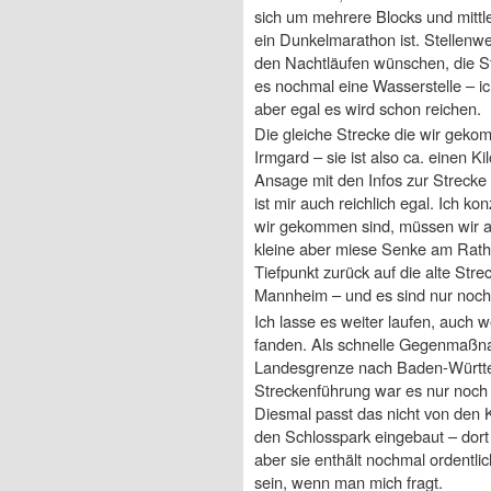
sich um mehrere Blocks und mittl
ein Dunkelmarathon ist. Stellenwe
den Nachtläufen wünschen, die St
es nochmal eine Wasserstelle – i
aber egal es wird schon reichen.
Die gleiche Strecke die wir gekom
Irmgard – sie ist also ca. einen K
Ansage mit den Infos zur Strecke
ist mir auch reichlich egal. Ich ko
wir gekommen sind, müssen wir au
kleine aber miese Senke am Rath
Tiefpunkt zurück auf die alte Str
Mannheim – und es sind nur noch 
Ich lasse es weiter laufen, auch 
fanden. Als schnelle Gegenmaßnah
Landesgrenze nach Baden-Württemb
Streckenführung war es nur noch 
Diesmal passt das nicht von den K
den Schlosspark eingebaut – dort h
aber sie enthält nochmal ordentli
sein, wenn man mich fragt.