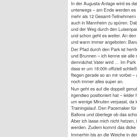
In der Augusta-Anlage wird es dahe
unterwegs – am Ende werden es et
mehr als 12 Gesamt-Teilnehmern e
auch in Mannheim zu spüren. Da
und der Weg durch den Luisenpar
und schon geht es weiter. An den
und wann immer angeboten: Ban
Der Pfad durch den Park ist herrli
und Brunnen – ich kenne sie alle
demnächst Vater wird … Im Park s
dass er um 18:00h offiziell schli
fliegen gerade so an mir vorbei –
noch immer alles super an.
Nun geht es auf die doppelt genut
irgendwo positioniert hat – leider
um wenige Minuten verpasst, da i
Trainingslauf. Den Pacemaker für
Ballons und überlege ob das scho
Aber ich lasse mich nicht hetzen,
werden. Zudem kommt das dicke 
Immerhin bis an die Weiche in der