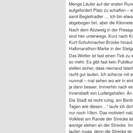
Menge Läufer auf der ersten Rund
aufgefordert Platz zu schaffen – 
samt Begleitradler … ich bin etwas
abgebogen bin, aber die Kilometer
Nach dem Abzweig in der Fressgas
sind hier unterwegs. Kurz nach Ki
Kurt-Schuhmacher-Brücke hinauf. 
Halbmarathon-Marke in der Steig
Das Wetter ist fast einen Tick zu
so mehr. Es gibt fast kein Publi
stellen sicher, dass niemand falsc
recht gut laufen. Ich scherze mit 
nunmal – mal sehen wo wir in eini
ja dann besser. Immerhin nach ei
Innenstadt von Ludwigshafen. An 
Die Stadt ist recht ruhig, am Ber
Tagen wie diesen…“ laufe ich dort
nur noch 10km. Das motiviert natü
Volkfest am Rande der Strecke ist
wenige stehen an der Strecke. I
laufen muss, denn die Strecke ist