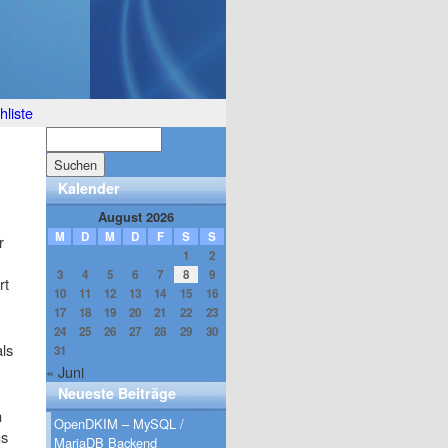
liste
Kalender
August 2026
M
D
M
D
F
S
S
r
1
2
3
4
5
6
7
8
9
rt
10
11
12
13
14
15
16
17
18
19
20
21
22
23
24
25
26
27
28
29
30
als
31
« Juni
Neueste Beiträge
n
OpenDKIM – MySQL /
ns
MariaDB Backend