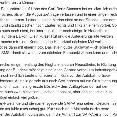
entrieren zu können.
m Fotografieren auf Höhe des Carl-Benz-Stadions bei ca. 2km. Ich ord
rochen, als wir die Augusta-Anlage verlassen und in einer langen rech
theim nehmen. Leider sehe ich Marion nicht an der Strecke, aber das
 und ständig zischen noch Läufer rechts und links an einem vorbei. So
 auch noch nicht, ich überhole immer noch einige. In Neuostheim
n auf dem Balkon … ein kurzer Ruf und die Anfeuerungsrufe werden
h mache mir einen Knoten in den Hinterkopf nächstes Mal vorher
pt es dann mit einem Foto. Das ist ein gutes Stichwort – ich schreibe
 SMS, damit sie weiter zum nächsten Fotopunkt ziehen kann und nich
trecke, es geht entlang des Flughafens durch Neuostheim, in Richtung
g der Bundesstraße folgt eine lange Gerade vorbei am Industriegebi
noch reichlich Leute und feuern an. Kurz vor der Autobahnbrücke
abschnitt. Anstelle gerade aus nach Seckenheim auf die Ortsumgehung
t und hinaus ins angrenzde Bösfeld – dem Anflug-Korridor auf den
ich auch zwei Maschinen – schon imposant, aber das kenne ich aus
gel einfach viel größer.
arkt-Gelände und die namensgebende SAP-Arena sehen. Gelaufen si
d ich fühle mich richtig gut. Kurz nach dem Maimarkt ist die erste
ter der Autobahn durch und dann die Auffahrt zur SAP-Arena hoch. Vo