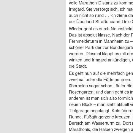
volle Marathon-Distanz zu kommen
Irmgard. Sie versorgt sich, ich m
auch nicht so rund … ich ziehe d
der Überland-Straßenbahn-Linie 
Wieder geht es durch Neuostheim,
Das ist absolut klasse. Nach der
Fernmeldeturm in Mannheim zu – r
schöner Park der zur Bundesgart
werden. Diesmal klappt es mit de
winken und Irmgard ankündigen, u
die Stadt.
Es geht nun auf die mehrfach ge
zweimal unter die Füße nehmen. D
überholen sogar schon Läufer die
Rosengarten, und dann geht es in 
anderen ist man sich also förmlic
neuen Block – man sieht aktuell v
Tiefgarage angelangt. Kein überra
Runde. Fußgängerzone kreuzen, v
Bereich am Wasserturm zu. Dort i
Marathonis, die Halben zweigen a