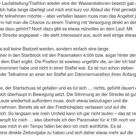
e Laufabteilung/Triathlon wieder eine der Wasserstationen besetzt gab
Ich habe lange überlegt und mich erst kurz vor Ablauf der Frist gemeld
mehr teilnehmen möchte – aber verfallen lassen muss man das Angebot 
nn hat man die Chance zu einem Training mit Versorgung direkt an de
s dazu gehört? Noch dazu gibt es etwas reizvolles an dem Lauf: Mit
Strecke angepasst – die sieht interessant aus, auch weil einige etwa
as soll keine Bestzeit werden, sondern einfach eine lange
 daher in den Startblock mit den Pacemakern 4:00h bzw. sogar hinter de
em Start ergibt. Die Position ist sowieso ungefähr die, an der ich bis
genommen habe und nicht in einer Staffel war. Es ist nun schon sieben
t der Teilnahme an einer 4er Staffel am Dämmermarathon ihren Anfan
 der Startschuss ist gefallen und es tut sich … nichts, gefühlt dauert 
 sich überhaupt in Bewegung setzt. Die Stimmung an der Strecke ist gut
eute wiederholt auffordern muss, doch etwas beizutragen und die
hmen. Bereits als wir den Friedrichsplatz verlassen und auf die
h: So langsam wie mein Umfeld kann ich gar nicht laufen – das ist ni
ampft für mich … also überhole ich den Pacemaker für 4:15h noch vor
sse mich in ein Tempo fallen bei dem ich mich wohlfühle. Es ist
eine direkte Zeitvorgabe zu haben und sich daher etwas mehr auf die