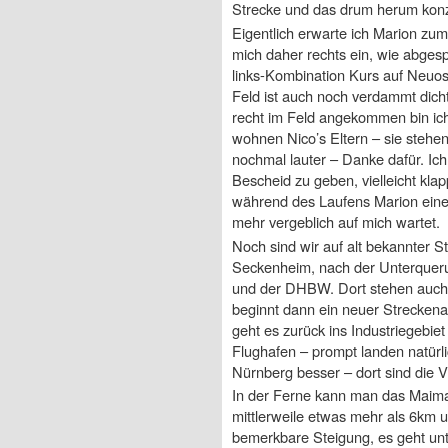
Strecke und das drum herum konz
Eigentlich erwarte ich Marion zu
mich daher rechts ein, wie abgesp
links-Kombination Kurs auf Neuos
Feld ist auch noch verdammt dicht
recht im Feld angekommen bin ich
wohnen Nico’s Eltern – sie stehe
nochmal lauter – Danke dafür. Ic
Bescheid zu geben, vielleicht klap
während des Laufens Marion eine
mehr vergeblich auf mich wartet.
Noch sind wir auf alt bekannter S
Seckenheim, nach der Unterquerun
und der DHBW. Dort stehen auch 
beginnt dann ein neuer Strecken
geht es zurück ins Industriegebie
Flughafen – prompt landen natürl
Nürnberg besser – dort sind die Vö
In der Ferne kann man das Maim
mittlerweile etwas mehr als 6km un
bemerkbare Steigung, es geht un