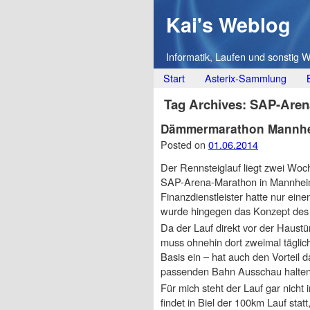
Kai's Weblog
Informatik, Laufen und sonstig 
Main menu
Skip
Start
Asterix-Sammlung
to
Tag Archives:
SAP-Aren
content
Dämmermarathon Mannh
Posted on
01.06.2014
Der Rennsteiglauf liegt zwei Woc
SAP-Arena-Marathon in Mannheim
Finanzdienstleister hatte nur eine
wurde hingegen das Konzept des 
Da der Lauf direkt vor der Haustüre
muss ohnehin dort zweimal täglich
Basis ein – hat auch den Vorteil 
passenden Bahn Ausschau halte
Für mich steht der Lauf gar nic
findet in Biel der 100km Lauf statt,