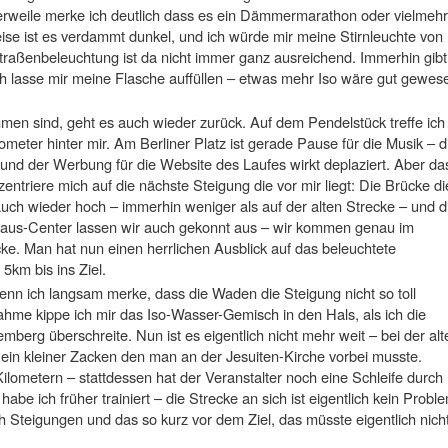
erweile merke ich deutlich dass es ein Dämmermarathon oder vielmehr
ise ist es verdammt dunkel, und ich würde mir meine Stirnleuchte von
raßenbeleuchtung ist da nicht immer ganz ausreichend. Immerhin gibt
ch lasse mir meine Flasche auffüllen – etwas mehr Iso wäre gut gewes
men sind, geht es auch wieder zurück. Auf dem Pendelstück treffe ich
ilometer hinter mir. Am Berliner Platz ist gerade Pause für die Musik – d
 und der Werbung für die Website des Laufes wirkt deplaziert. Aber da
nzentriere mich auf die nächste Steigung die vor mir liegt: Die Brücke di
ch wieder hoch – immerhin weniger als auf der alten Strecke – und d
aus-Center lassen wir auch gekonnt aus – wir kommen genau im
ecke. Man hat nun einen herrlichen Ausblick auf das beleuchtete
5km bis ins Ziel.
wenn ich langsam merke, dass die Waden die Steigung nicht so toll
me kippe ich mir das Iso-Wasser-Gemisch in den Hals, als ich die
erg überschreite. Nun ist es eigentlich nicht mehr weit – bei der alt
ein kleiner Zacken den man an der Jesuiten-Kirche vorbei musste.
ilometern – stattdessen hat der Veranstalter noch eine Schleife durch
abe ich früher trainiert – die Strecke an sich ist eigentlich kein Probl
ch Steigungen und das so kurz vor dem Ziel, das müsste eigentlich nich