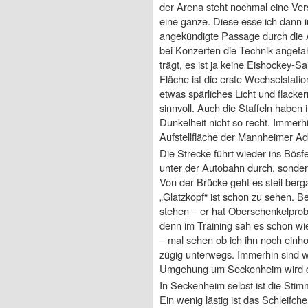
der Arena steht nochmal eine Vers
eine ganze. Diese esse ich dann im
angekündigte Passage durch die A
bei Konzerten die Technik angefa
trägt, es ist ja keine Eishockey-S
Fläche ist die erste Wechselstation
etwas spärliches Licht und flacker
sinnvoll. Auch die Staffeln haben 
Dunkelheit nicht so recht. Immerh
Aufstellfläche der Mannheimer Adle
Die Strecke führt wieder ins Bösf
unter der Autobahn durch, sonder
Von der Brücke geht es steil ber
„Glatzkopf“ ist schon zu sehen. B
stehen – er hat Oberschenkelprob
denn im Training sah es schon wi
– mal sehen ob ich ihn noch einho
zügig unterwegs. Immerhin sind wir
Umgehung um Seckenheim wird di
In Seckenheim selbst ist die Stim
Ein wenig lästig ist das Schleifc