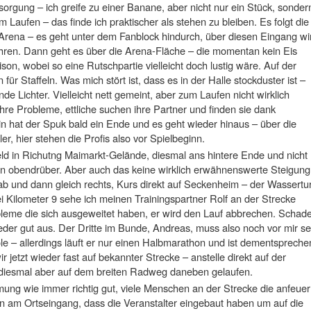
orgung – ich greife zu einer Banane, aber nicht nur ein Stück, sonder
 Laufen – das finde ich praktischer als stehen zu bleiben. Es folgt die
rena – es geht unter dem Fanblock hindurch, über diesen Eingang wi
hren. Dann geht es über die Arena-Fläche – die momentan kein Eis
aison, wobei so eine Rutschpartie vielleicht doch lustig wäre. Auf der
 für Staffeln. Was mich stört ist, dass es in der Halle stockduster ist –
nde Lichter. Vielleicht nett gemeint, aber zum Laufen nicht wirklich
ihre Probleme, ettliche suchen ihre Partner und finden sie dank
in hat der Spuk bald ein Ende und es geht wieder hinaus – über die
r, hier stehen die Profis also vor Spielbeginn.
eld in Richutng Maimarkt-Gelände, diesmal ans hintere Ende und nicht
n obendrüber. Aber auch das keine wirklich erwähnenswerte Steigung
gab und dann gleich rechts, Kurs direkt auf Seckenheim – der Wassert
ei Kilometer 9 sehe ich meinen Trainingspartner Rolf an der Strecke
leme die sich ausgeweitet haben, er wird den Lauf abbrechen. Schade
eder gut aus. Der Dritte im Bunde, Andreas, muss also noch vor mir se
le – allerdings läuft er nur einen Halbmarathon und ist dementspreche
 jetzt wieder fast auf bekannter Strecke – anstelle direkt auf der
esmal aber auf dem breiten Radweg daneben gelaufen.
mung wie immer richtig gut, viele Menschen an der Strecke die anfeuer
hen am Ortseingang, dass die Veranstalter eingebaut haben um auf die