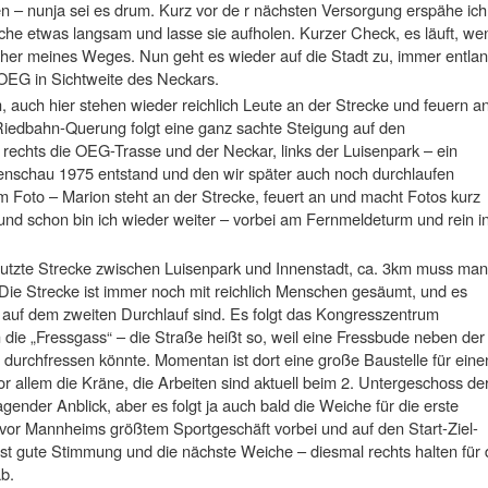
 – nunja sei es drum. Kurz vor de r nächsten Versorgung erspähe ich
ache etwas langsam und lasse sie aufholen. Kurzer Check, es läuft, we
aher meines Weges. Nun geht es wieder auf die Stadt zu, immer entla
OEG in Sichtweite des Neckars.
 auch hier stehen wieder reichlich Leute an der Strecke und feuern an
 Riedbahn-Querung folgt eine ganz sachte Steigung auf den
echts die OEG-Trasse und der Neckar, links der Luisenpark – ein
enschau 1975 entstand und den wir später auch noch durchlaufen
m Foto – Marion steht an der Strecke, feuert an und macht Fotos kurz
nd schon bin ich wieder weiter – vorbei am Fernmeldeturm und rein i
nutzte Strecke zwischen Luisenpark und Innenstadt, ca. 3km muss man
ie Strecke ist immer noch mit reichlich Menschen gesäumt, und es
 auf dem zweiten Durchlauf sind. Es folgt das Kongresszentrum
die „Fressgass“ – die Straße heißt so, weil eine Fressbude neben der
h durchfressen könnte. Momentan ist dort eine große Baustelle für eine
or allem die Kräne, die Arbeiten sind aktuell beim 2. Untergeschoss de
gender Anblick, aber es folgt ja auch bald die Weiche für die erste
or Mannheims größtem Sportgeschäft vorbei und auf den Start-Ziel-
st gute Stimmung und die nächste Weiche – diesmal rechts halten für 
b.