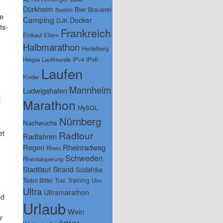
Dürkheim
Bier
Brauerei
Basteln
ne
Camping
Docker
DJK
ts-
Frankreich
Einkauf
Eltern
Halbmarathon
Heidelberg
IPv6
Helgas Lauffreunde
IPv4
Laufen
Kinder
Mannheim
Ludwigshafen
t
Marathon
MySQL
Nürnberg
Nachwuchs
et
Radtour
Radfahren
Regen
Rheinradweg
Rhein
Schweden
Rheintalquerung
Stadtlauf
Strand
Südafrika
Team Bittel
Training
Trail
Ulm
Ultra
Ultramarathon
nd
Urlaub
Wein
r