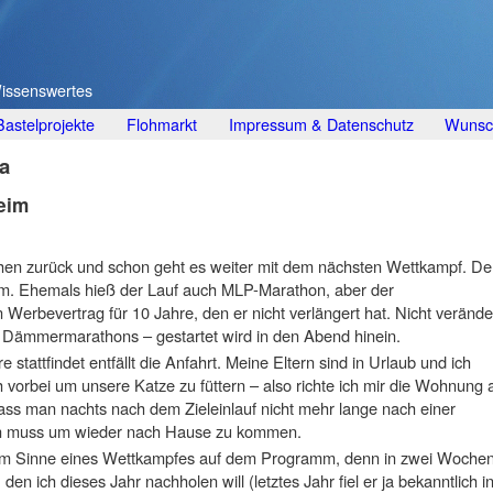
Wissenswertes
Bastelprojekte
Flohmarkt
Impressum & Datenschutz
Wunsch
a
eim
hen zurück und schon geht es weiter mit dem nächsten Wettkampf. De
. Ehemals hieß der Lauf auch MLP-Marathon, aber der
n Werbevertrag für 10 Jahre, den er nicht verlängert hat. Nicht verände
Dämmermarathons – gestartet wird in den Abend hinein.
 stattfindet entfällt die Anfahrt. Meine Eltern sind in Urlaub und ich
 vorbei um unsere Katze zu füttern – also richte ich mir die Wohnung 
dass man nachts nach dem Zieleinlauf nicht mehr lange nach einer
n muss um wieder nach Hause zu kommen.
ht im Sinne eines Wettkampfes auf dem Programm, denn in zwei Woche
 den ich dieses Jahr nachholen will (letztes Jahr fiel er ja bekanntlich i