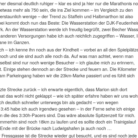
r diesmal deutlich ruhiger – klar es sind ja hier nur die Marathonis n
was mehr als 750 sein, die ins Ziel kommen – im Vergleich zu den
rstaunlich wenige – der Trend zu Staffeln und Halbmarthon ist also
bei kommt doch nun das Beste: Die Wasserstation der DJK-Feudenhe
k. An der Wasserstation werde ich freudig begrüßt, zwei Becher Wass
 anderen Versorgungen habe ich auch reichlich zugegriffen – Wasser, 
ane im Ganzen.
ch – ich kenne ihn noch aus der Kindheit – vorbei an all den Spielplätz
 noch und sie sind auch alle noch da. Auf was man achtet, wenn man
elbst sind nur noch wenige Besucher – ich glaube mich zu erinnern,
eßt. Einige stehen dennoch an der Strecke und feuern an. Die Kilometer
 am Parkeingang haben wir die 23km-Marke passiert und es fühlt sich
zte Strecke zurück – ich erwarte eigentlich, dass Marion sich dort
 hat das wohl nicht geklappt – wie ich später erfahre haben wir uns woh
ch deutlich schneller unterwegs bin als gedacht – von wegen
 3:45 habe ich auch irgendwo gesehen – in der Ferne sehe ich einige
n die des 3:30h-Pacers sind. Das wäre absolute Spitzenzeit für mich.
 immerhin sind noch 18km zu laufen und es sollte doch ein Trainigslauf
Ende mit der Brücke nach Ludwigshafen ja auch noch …
 Fressgasse ist die Strecke wieder gut besucht, und es sind noch jede