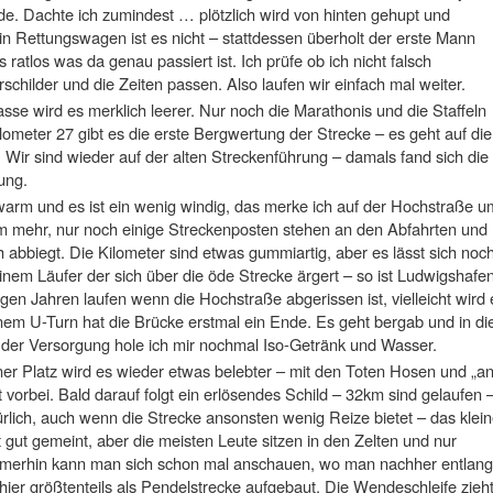
e. Dachte ich zumindest … plötzlich wird von hinten gehupt und
ein Rettungswagen ist es nicht – stattdessen überholt der erste Mann
 ratlos was da genau passiert ist. Ich prüfe ob ich nicht falsch
schilder und die Zeiten passen. Also laufen wir einfach mal weiter.
se wird es merklich leerer. Nur noch die Marathonis und die Staffeln
lometer 27 gibt es die erste Bergwertung der Strecke – es geht auf die
Wir sind wieder auf der alten Streckenführung – damals fand sich die
ung.
 warm und es ist ein wenig windig, das merke ich auf der Hochstraße u
kum mehr, nur noch einige Streckenposten stehen an den Abfahrten und
h abbiegt. Die Kilometer sind etwas gummiartig, aber es lässt sich noc
einem Läufer der sich über die öde Strecke ärgert – so ist Ludwigshafe
gen Jahren laufen wenn die Hochstraße abgerissen ist, vielleicht wird 
nem U-Turn hat die Brücke erstmal ein Ende. Es geht bergab und in di
der Versorgung hole ich mir nochmal Iso-Getränk und Wasser.
liner Platz wird es wieder etwas belebter – mit den Toten Hosen und „a
 vorbei. Bald darauf folgt ein erlösendes Schild – 32km sind gelaufen 
rlich, auch wenn die Strecke ansonsten wenig Reize bietet – das klei
 gut gemeint, aber die meisten Leute sitzen in den Zelten und nur
mmerhin kann man sich schon mal anschauen, wo man nachher entlang
 hier größtenteils als Pendelstrecke aufgebaut. Die Wendeschleife zieh