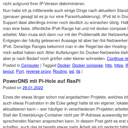
nicht aufgrund ihrer IP-Version diskriminieren.
Nun habe ich ja mittlerweile auch einige Dinge nach aktuellem Stand 
(genauer gesagt ist es ja nur eine Paravirtualisierung). IPv6 ist in
Support lässt allerdings immer noch deutlich zu wünschen übrig. Ha
man eine feste, öffentliche IPv6-Range hat und mit docker compos
arbeitet. Man muss sich dann nur mit der Problematik der Netzwer
Entgegen der häufig gelesenen Aussage ist aber bei /64-Netzwerken
IPv6. Derartige Ranges bekommt man in der Regel bei den Hosting-
mich selbst haben sich /80er Aufteilungen für Docker-Netzwerke bi
aber je nach Bedarf noch größer oder kleiner schneiden.
Continue r
Posted in
Computer
|
Tagged
Docker
,
Docker compose
,
http
,
https
,
I
layout
,
Port
,
reverse proxy
,
Routing
,
ssl
,
tls
|
PowerDNS mit Pi-Hole auf RasPi
Posted on
29.01.2022
Eines der etwas länger schon mal angedachten Projekte, welches i
auch etwas Frustration in die Ecke gelegt hatte ist ein eigener, lok
aktualisieren kann – wer häufiger in verschiedenen Projekten arbei
Stall der Entwicklungs-Container nicht per IP-Adresse auswendig le
sprechenden Namen ansprechen kann. In diesem Post geht es erst 
schaffen, auch das ist bereits etwas mehr Arbeit als ich gedacht hät