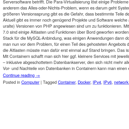
Serversoftware betrifft. Die Para-Virtualisierung löst einige Problem
anderem das Alles-oder-Nichts-Problem, wenn es darum geht System
größeren Versionssprung gibt es die Gefahr, dass bestimmte Teile d
Aktuell gibt es immer noch genügend Projekte und Software welche a
uralte) Versionen von PHP angewiesen sind um zu funktionieren. Mi
7.0 sind einige Altlasten und Funktionen über Bord geworfen worde
Stack für die MySQL-Anbindung, was einigen Anwendungen dann doc
man nun vor dem Problem, für einen Teil des gehosteten Angebots d
die Altlasten müsste man dafür erst einmal auf Stand bringen. Das i
Mit Containern schafft man sich hier ggf. kleinere Services mit jew
– inklusive abgeschottetem Datenbankserver, den sich nicht mehr al
Vor- und Nachteile von Datenbanken in Containern kann man einen e
Continue reading
→
Posted in
Computer
|
Tagged
Container
,
Docker
,
IPv4
,
IPv6
,
network
Post navigation