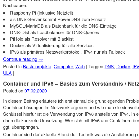
Nachbauen:
Raspberry Pi (inklusive Netzteil)
als DNS-Server kommt PowerDNS zum Einsatz
MySQL/MariaDB als Datenbank für die DNS-Einträge
DNS-Dist als Loadbalancer für DNS-Queries
PiHole als Resolver mit Blacklist
Docker als Virtualisierung für alle Services
IPv6 als primäres Netzwerkprotokoll, IPv4 nur als Fallback
Continue reading
→
Posted in
Bastelprojekte
,
Computer
,
Web
|
Tagged
DNS
,
Docker
,
IP
ULA
|
Container und IPv6 – Basics zum Verständnis / Net
Posted on
07.02.2020
In diesem Beitrag erläutere ich erst einmal die grundlegenden Prob
Container-Lösungen im Netzwerk ergeben und wie man sie sinnvolle
Schlüssel hierfür ist die Verwendung von IPv6 anstelle von IPv4. In 
dann die konkrete Umsetzung. Wer sich mit IPv6 und Containern berei
ggf. überspringen.
Container sind der aktuelle Stand der Technik was die Auslieferung