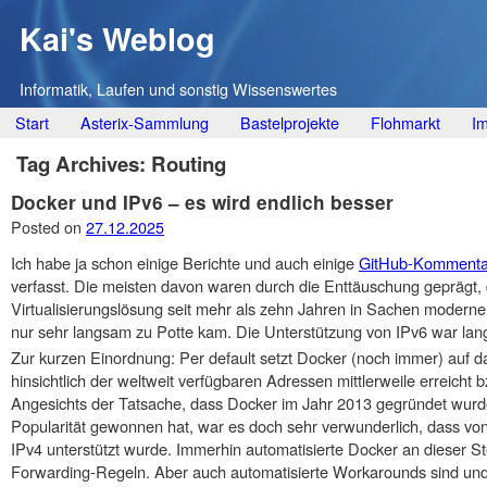
Kai's Weblog
Informatik, Laufen und sonstig Wissenswertes
Main menu
Skip
Start
Asterix-Sammlung
Bastelprojekte
Flohmarkt
I
to
Tag Archives:
Routing
content
Docker und IPv6 – es wird endlich besser
Posted on
27.12.2025
Ich habe ja schon einige Berichte und auch einige
GitHub-Kommenta
verfasst. Die meisten davon waren durch die Enttäuschung geprägt, 
Virtualisierungslösung seit mehr als zehn Jahren in Sachen modern
nur sehr langsam zu Potte kam. Die Unterstützung von IPv6 war lange 
Zur kurzen Einordnung: Per default setzt Docker (noch immer) auf d
hinsichtlich der weltweit verfügbaren Adressen mittlerweile erreicht b
Angesichts der Tatsache, dass Docker im Jahr 2013 gegründet wu
Popularität gewonnen hat, war es doch sehr verwunderlich, dass von
IPv4 unterstützt wurde. Immerhin automatisierte Docker an dieser Ste
Forwarding-Regeln. Aber auch automatisierte Workarounds sind und