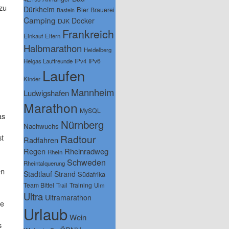
zu
Dürkheim
Bier
Brauerei
Basteln
Camping
Docker
DJK
Frankreich
Einkauf
Eltern
Halbmarathon
Heidelberg
IPv6
Helgas Lauffreunde
IPv4
Laufen
Kinder
Mannheim
Ludwigshafen
Marathon
MySQL
as
Nürnberg
Nachwuchs
Radtour
st
Radfahren
Regen
Rheinradweg
Rhein
Schweden
Rheintalquerung
en
Stadtlauf
Strand
Südafrika
Team Bittel
Training
Trail
Ulm
Ultra
Ultramarathon
de
Urlaub
Wein
s