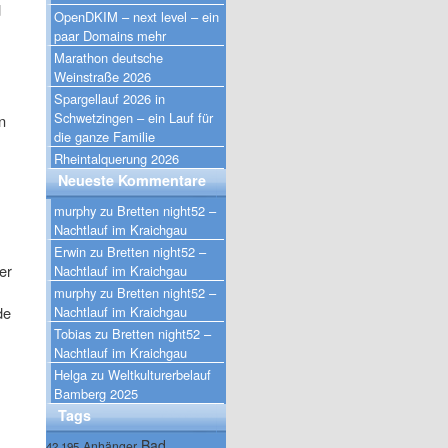
d
OpenDKIM – next level – ein
paar Domains mehr
Marathon deutsche
Weinstraße 2026
Spargellauf 2026 in
Schwetzingen – ein Lauf für
n
die ganze Familie
Rheintalquerung 2026
Neueste Kommentare
murphy
zu
Bretten night52 –
Nachtlauf im Kraichgau
Erwin
zu
Bretten night52 –
er
Nachtlauf im Kraichgau
murphy
zu
Bretten night52 –
de
Nachtlauf im Kraichgau
Tobias
zu
Bretten night52 –
Nachtlauf im Kraichgau
Helga
zu
Weltkulturerbelauf
Bamberg 2025
Tags
Bad
Anhänger
42.195