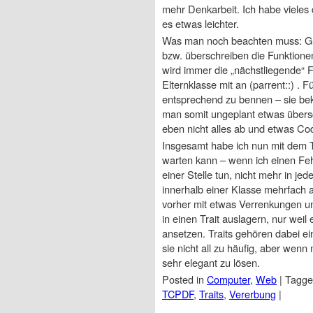
mehr Denkarbeit. Ich habe vieles
es etwas leichter.
Was man noch beachten muss: Gl
bzw. überschreiben die Funktione
wird immer die „nächstliegende“
Elternklasse mit an (parrent::) . 
entsprechend zu bennen – sie beko
man somit ungeplant etwas übersc
eben nicht alles ab und etwas Co
Insgesamt habe ich nun mit dem T
warten kann – wenn ich einen Feh
einer Stelle tun, nicht mehr in j
innerhalb einer Klasse mehrfach 
vorher mit etwas Verrenkungen uns
in einen Trait auslagern, nur weil
ansetzen. Traits gehören dabei ei
sie nicht all zu häufig, aber wenn
sehr elegant zu lösen.
Posted in
Computer
,
Web
|
Tagg
TCPDF
,
Traits
,
Vererbung
|