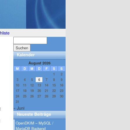
liste
Kalender
August 2026
M
D
M
D
F
S
S
1
2
3
4
5
6
7
8
9
10
11
12
13
14
15
16
17
18
19
20
21
22
23
24
25
26
27
28
29
30
31
« Juni
t
Neueste Beiträge
l
OpenDKIM – MySQL /
MariaDB Backend