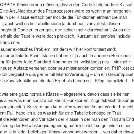
 TCPPDF-Klasse erben müssen, davon den Code in die andere Klasse 
Eine Art „Nachbau“ des Präprozessors wäre es wenn man hergehen
le in der Klasse einfach per include die Funktionen einbaut die man
ht, auch weil es im Tabellencode ja durchaus sinnvoll ist, diesen
n Spaghetti-Code zu erzeugen, den keiner mehr durchschaut. Auch die
erhalb der Tabelle wäre doch praktisch. Kurzum: ein simples Include
s auch nie.
 super exotisches Problem, mit dem wir hier konfrontiert sind:
nur definierte Schnittstellen haben ist ja auch in anderen Bereichen
mehr für jedes Auto Standard-Komponenten vollständig neu – vielmehr
neuen Aufsatz versehen oder neu miteinander kombiniert. PHP löst d
 ich vergleiche das gerne mit Matrix-Vererbung – um ein Gesamtpaket
ie Zusatzfunktionen die das Ergebnis haben soll. Klingt kompliziert – i
t wie eine ganz normale Klasse – abgesehen, davon dass sie keinen
 es alles was man sonst auch kennt: Funktionen, Zugriffsbeschränkung
lassenvariablen. Kurzum man kann alles was man immer wieder braucht
em Fall, habe ich alles was ich für eine Tabelle benötige im Trait
auf die Methoden und Variablen der Klasse in der man den Trait am En
rstützung der Entwicklungsumgebung natürlich nicht so gut wie in einer
kann ja in jeder beliebigen Klasse verwendet werden – von daher etwa