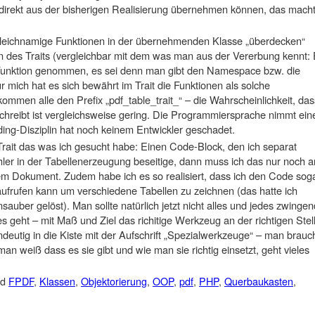
 direkt aus der bisherigen Realisierung übernehmen können, das mach
eichnamige Funktionen in der übernehmenden Klasse „überdecken“
n des Traits (vergleichbar mit dem was man aus der Vererbung kennt:
 Funktion genommen, es sei denn man gibt den Namespace bzw. die
Für mich hat es sich bewährt im Trait die Funktionen als solche
mmen alle den Prefix „pdf_table_trait_“ – die Wahrscheinlichkeit, das
hreibt ist vergleichsweise gering. Die Programmiersprache nimmt ei
ding-Disziplin hat noch keinem Entwickler geschadet.
rait das was ich gesucht habe: Einen Code-Block, den ich separat
ler in der Tabellenerzeugung beseitige, dann muss ich das nur noch a
edem Dokument. Zudem habe ich es so realisiert, dass ich den Code sog
aufrufen kann um verschiedene Tabellen zu zeichnen (das hatte ich
auber gelöst). Man sollte natürlich jetzt nicht alles und jedes zwingen
 es geht – mit Maß und Ziel das richitige Werkzeug an der richtigen Stel
ndeutig in die Kiste mit der Aufschrift „Spezialwerkzeuge“ – man brauc
 man weiß dass es sie gibt und wie man sie richtig einsetzt, geht vieles
ed
FPDF
,
Klassen
,
Objektorierung
,
OOP
,
pdf
,
PHP
,
Querbaukasten
,