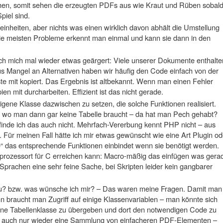
ehen, somit sehen die erzeugten PDFs aus wie Kraut und Rüben sobal
iel sind.
einheiten, aber nichts was einen wirklich davon abhält die Umstellung
ie meisten Probleme erkennt man einmal und kann sie dann in den
 mich mal wieder etwas geärgert: Viele unserer Dokumente enthalte
Aus Mangel an Alternativen haben wir häufig den Code einfach von der
te mit kopiert. Das Ergebnis ist altbekannt. Wenn man einen Fehler
ien mit durcharbeiten. Effizient ist das nicht gerade.
eigene Klasse dazwischen zu setzen, die solche Funktionen realisiert.
 wo man dann gar keine Tabelle braucht – da hat man Pech gehabt?
n finde ich das auch nicht. Mehrfach-Vererbung kennt PHP nicht – aus
ür meinen Fall hätte ich mir etwas gewünscht wie eine Art Plugin od
de“ das entsprechende Funktionen einbindet wenn sie benötigt werden.
prozessort für C erreichen kann: Macro-mäßig das einfügen was gera
 Sprachen eine sehr feine Sache, bei Skripten leider kein gangbarer
au? bzw. was wünsche ich mir? – Das waren meine Fragen. Damit man
n braucht man Zugriff auf einige Klassenvariablen – man könnte sich
eine Tabellenklasse zu übergeben und dort den notwendigen Code zu
 ja auch nur wieder eine Sammlung von einfacheren PDF-Elementen –