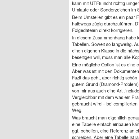
kann mit UTF8 nicht richtig umg
Umlaute oder Sonderzeichen im Sp
Beim Umstellen gibt es ein paar F
halbwegs zügig durchzuführen. D
Folgedateien direkt korrigieren.
In diesem Zusammenhang habe ich
Tabellen. Soweit so langweilig. 
einen eigenen Klasse in die nächs
beseitigen will, muss man alle Kop
Eine mögliche Option ist es eine 
Aber was ist mit den Dokumenten
Fazit das geht, aber richtig schö
gutem Grund (Diamond-Problem). F
von mir aus auch eine Art „inclu
Vergleichbar mit dem was ein Prä
gebraucht wird – bei compilierten
Weg.
Was braucht man eigentlich gen
eine Tabelle einfach einbauen kan
ggf. behelfen, eine Referenz an 
schreiben. Aber eine Tabelle ist