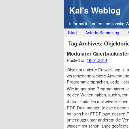
Kai's Weblog
Informatik, Laufen und sonstig 
Main menu
Skip
Start
Asterix-Sammlung
to
Tag Archives:
Objektori
content
Modularer Querbaukasten 
Posted on
16.01.2014
Objektorientierte Entwicklung ist
verschiedene weitere Anwendungs
Programmiersprachen. Jede Heran
Wie immer sind Programmierer ko
beiden Welten haben, auch wenn d
Aktuell hatte ich mal wieder eine
PDF-Dokumenten (diese eigenen s
hat sich hier FPDF bzw. dessen 
unterstützt unter anderem die V
wieder“ mit schon lange gepfleg