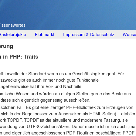
Wissenswertes
Bastelprojekte
Flohmarkt
Impressum & Datenschutz
Wunsch
erung
in PHP: Traits
 mittlerweile der Standard wenn es um Geschäftslogiken geht. Für
zwecke gibt es auch immer noch gute Funktionale
gehensweise hat ihre Vor- und Nachteile.
mische Wesen und würden an einigen Stellen gerne das Beste aus
iese sich eigentlich gegenseitig ausschließen.
n solchen Fall: Es gibt eine „fertige“ PHP-Bibliothek zum Erzeugen von
ich in der Regel besser zum Ausdrucken als HTML-Seiten) – etablier
Fork TCPDF. TCPDF ist die aktuellere und modernere Fassung, sie
erwendung von UTF-8-Zeichensätzen. Daher musste ich mich auch „ma
ten und eigentlich abgeschlossenen PDF-Routinen beschäftigen: FPDF