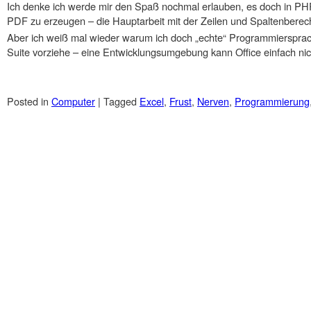
Ich denke ich werde mir den Spaß nochmal erlauben, es doch in PHP
PDF zu erzeugen – die Hauptarbeit mit der Zeilen und Spaltenbere
Aber ich weiß mal wieder warum ich doch „echte“ Programmiersprac
Suite vorziehe – eine Entwicklungsumgebung kann Office einfach nic
Posted in
Computer
|
Tagged
Excel
,
Frust
,
Nerven
,
Programmierung
Post navigation