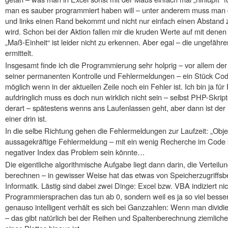
man es sauber programmiert haben will – unter anderem muss man da
und links einen Rand bekommt und nicht nur einfach einen Abstand
wird. Schon bei der Aktion fallen mir die kruden Werte auf mit denen 
„Maß-Einheit“ ist leider nicht zu erkennen. Aber egal – die ungefäh
ermittelt.
Insgesamt finde ich die Programmierung sehr holprig – vor allem der 
seiner permanenten Kontrolle und Fehlermeldungen – ein Stück Cod
möglich wenn in der aktuellen Zeile noch ein Fehler ist. Ich bin ja fü
aufdringlich muss es doch nun wirklich nicht sein – selbst PHP-Skrip
derart – spätestens wenns ans Laufenlassen geht, aber dann ist der 
einer drin ist.
In die selbe Richtung gehen die Fehlermeldungen zur Laufzeit: „Objek
aussagekräftige Fehlermeldung – mit ein wenig Recherche im Code
negativer Index das Problem sein könnte…
Die eigentliche algorithmische Aufgabe liegt dann darin, die Verteil
berechnen – in gewisser Weise hat das etwas von Speicherzugriffs
Informatik. Lästig sind dabei zwei Dinge: Excel bzw. VBA indiziert n
Programmiersprachen das tun ab 0, sondern weil es ja so viel besser
genauso intelligent verhält es sich bei Ganzzahlen: Wenn man dividie
– das gibt natürlich bei der Reihen und Spaltenberechnung ziemlic