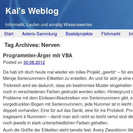
Kai's Weblog
Informatik, Laufen und sonstig Wissenswertes
Main menu
Skip
Start
Asterix-Sammlung
Bastelprojekte
Flohmarkt
I
to
Tag Archives:
Nerven
content
Programmier-Ärger mit VBA
Posted on
30.08.2012
Da hab ich doch heute mal wieder ein tolles Projekt „geerbt“ – für ei
Menge Serienummern-Etiketten zu erstellen. An und für sich ja eine 
Trickreich wird sie dadurch, dass ein bestimmtes Muster eingehal
noch in verschiedenen Farben gedruckt werden sollen. Hintergrund d
Probleme mit dem Einlesen/Abschreiben von Seriennummern gibt, erh
vorgedruckten Bogen mit Seriennummern, jede Nummer ist in leicht a
doppelt vorhanden: Eine für auf das Gerät, eine für ins Protokoll. Pro
insgesamt 4 Nummern – damit man sich nicht so leicht vertut sind d
noch jeweils in stark unterschiedlichen Farben gehalten.
Auch die Größe der Etiketten steht bereits fest: Avery Zweckform 36