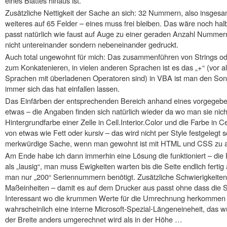
eines Blattes hinaus ist.
Zusätzliche Nettigkeit der Sache an sich: 32 Nummern, also insgesam
weiteres auf 65 Felder – eines muss frei bleiben. Das wäre noch halb
passt natürlich wie faust auf Auge zu einer geraden Anzahl Nummern
nicht untereinander sondern nebeneinander gedruckt.
Auch total ungewohnt für mich: Das zusammenführen von Strings ode
zum Konkatenieren, in vielen anderen Sprachen ist es das „+“ (vor a
Sprachen mit überladenen Operatoren sind) in VBA ist man den So
immer sich das hat einfallen lassen.
Das Einfärben der entsprechenden Bereich anhand eines vorgegebe
etwas – die Angaben finden sich natürlich wieder da wo man sie nich
Hintergrundfarbe einer Zelle in Cell.Interior.Color und die Farbe in
von etwas wie Fett oder kursiv – das wird nicht per Style festgelegt
merkwürdige Sache, wenn man gewohnt ist mit HTML und CSS zu a
Am Ende habe ich dann immerhin eine Lösung die funktioniert – die
als „lausig“, man muss Ewigkeiten warten bis die Seite endlich fertig
man nur „200“ Seriennummern benötigt. Zusätzliche Schwierigkeiten
Maßeinheiten – damit es auf dem Drucker aus passt ohne dass die 
Interessant wo die krummen Werte für die Umrechnung herkommen – 
wahrscheinlich eine interne Microsoft-Spezial-Längeneineheit, das 
der Breite anders umgerechnet wird als in der Höhe …