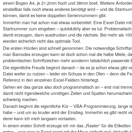
einem Bogen A4, je 21,2mm hoch und 38mm breit. Weitere Anforderun
einstellbar falls noch etwas anderes benötigt wird – und die Startn
können, damit es keine doppelten Seriennummern gibt.
Immerhin man hat schon mal etwas vorbereitet: Eine Excel-Datei m
Startnummer zum eingeben – quick&dirty aber es tut. Problematis
damit erzeugen, dann ausdrucken und die nächste. Bei mehr als 10
werden sicherlich nicht das optimale Tool.
Die ersten Hürden sind schnell genommen: Die notwendige Schriftart
man Barcodes erzeugen kann ist doch schon mal die halbe Miete, da
problemtischen Schriftzeichen mehr sondenrn tatsächlich passende 
Die eigentliche Freude beginnt danach – da es ja schon etwas gibt v
Datei weiter zu nutzen – leider ein Schuss in den Ofen – denn die Fel
Referenz in den einzelnen Excel-Feldern hinterlegt.
Gehen wir das ganze also doch programmatisch an – erst mal trenne
damit nicht irgendwelche unnötigen Zeilen und Spalten herumschwir
schwierig machen.
Danach beginnt die eigentliche Kür – VBA-Programmierung, lange ist 
habe – und um so kruder wird der Einstieg. Immerhin es gibt recht vi
derer kann ich mich langsam vortasten.
In einem ersten Schritt erzeuge ich mir das „Raster“ für die Etiketten
getan – was man in Excel sonst mit der Maus einfach mal „hinlupft“ fu