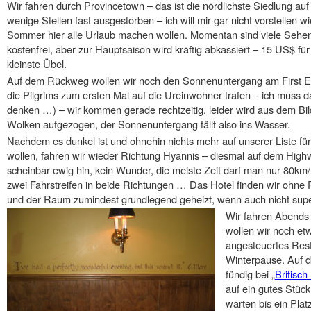
Wir fahren durch Provincetown – das ist die nördlichste Siedlung auf de
wenige Stellen fast ausgestorben – ich will mir gar nicht vorstellen w
Sommer hier alle Urlaub machen wollen. Momentan sind viele Sehen
kostenfrei, aber zur Hauptsaison wird kräftig abkassiert – 15 US$ fü
kleinste Übel.
Auf dem Rückweg wollen wir noch den Sonnenuntergang am First 
die Pilgrims zum ersten Mal auf die Ureinwohner trafen – ich muss 
denken …) – wir kommen gerade rechtzeitig, leider wird aus dem Bild
Wolken aufgezogen, der Sonnenuntergang fällt also ins Wasser.
Nachdem es dunkel ist und ohnehin nichts mehr auf unserer Liste für
wollen, fahren wir wieder Richtung Hyannis – diesmal auf dem High
scheinbar ewig hin, kein Wunder, die meiste Zeit darf man nur 80km/
zwei Fahrstreifen in beide Richtungen … Das Hotel finden wir ohne P
und der Raum zumindest grundlegend geheizt, wenn auch nicht su
Wir fahren Abends 
wollen wir noch et
angesteuertes Res
Winterpause. Auf d
fündig bei „
Britisc
auf ein gutes Stück
warten bis ein Plat