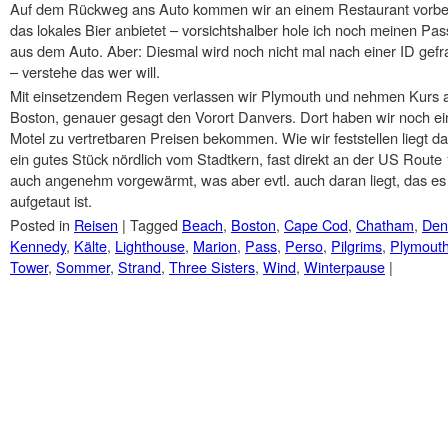
Auf dem Rückweg ans Auto kommen wir an einem Restaurant vorbe
das lokales Bier anbietet – vorsichtshalber hole ich noch meinen Pas
aus dem Auto. Aber: Diesmal wird noch nicht mal nach einer ID gefr
– verstehe das wer will.
Mit einsetzendem Regen verlassen wir Plymouth und nehmen Kurs 
Boston, genauer gesagt den Vorort Danvers. Dort haben wir noch ei
Motel zu vertretbaren Preisen bekommen. Wie wir feststellen liegt d
ein gutes Stück nördlich vom Stadtkern, fast direkt an der US Route
auch angenehm vorgewärmt, was aber evtl. auch daran liegt, das e
aufgetaut ist.
Posted in
Reisen
|
Tagged
Beach
,
Boston
,
Cape Cod
,
Chatham
,
Den
Kennedy
,
Kälte
,
Lighthouse
,
Marion
,
Pass
,
Perso
,
Pilgrims
,
Plymout
Tower
,
Sommer
,
Strand
,
Three Sisters
,
Wind
,
Winterpause
|
Post navigation