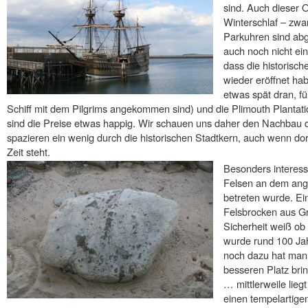
sind. Auch dieser Or
Winterschlaf – zwar
Parkuhren sind abg
auch noch nicht ei
dass die historisc
wieder eröffnet hab
etwas spät dran, f
Schiff mit dem Pilgrims angekommen sind) und die Plimouth Planta
sind die Preise etwas happig. Wir schauen uns daher den Nachbau 
spazieren ein wenig durch die historischen Stadtkern, auch wenn do
Zeit steht.
Besonders interess
Felsen an dem ange
betreten wurde. Ei
Felsbrocken aus Gr
Sicherheit weiß ob
wurde rund 100 Jah
noch dazu hat man 
besseren Platz bri
… mittlerweile liegt
einen tempelartige