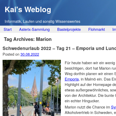
Kai's Weblog
Informatik, Laufen und sonstig Wissenswertes
Main menu
Skip
Start
Asterix-Sammlung
Bastelprojekte
Flohmarkt
I
to
Tag Archives:
Marion
content
Schwedenurlaub 2022 – Tag 21 – Emporia und Lun
Posted on
30.08.2022
Für heute haben wir ein wenig
besichtigen, dort hat Marion ru
Weg dorthin planen wir einen 
Emporia
, in Malmö ein. Das Ei
Highlight auf der Homepage der
etwas außergewöhnliches, sow
von der Architektur. Die bunte
ein echter Hingucker.
Marion nutzt die Chance im
Sy
Alkoholvertrieb in Schweden, e