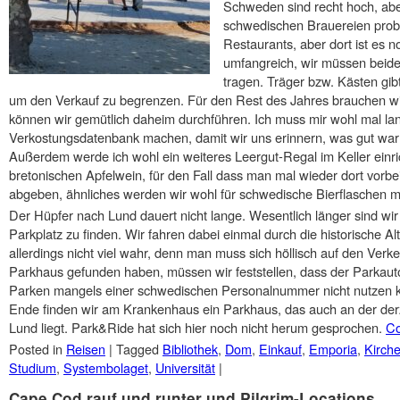
Schweden sind recht hoch, aber
schwedischen Brauereien probi
Restaurants, aber dort ist es no
umfangreich, wir müssen beid
tragen. Träger bzw. Kästen gib
um den Verkauf zu begrenzen. Für den Rest des Jahres brauchen wi
können wir gemütlich daheim durchführen. Ich muss mir wohl mal l
Verkostungsdatenbank machen, damit wir uns erinnern, was gut war
Außerdem werde ich wohl ein weiteres Leergut-Regal im Keller einri
bretonischen Apfelwein, für den Fall dass man mal wieder dort vor
abgeben, ähnliches werden wir wohl für schwedische Bierflaschen
Der Hüpfer nach Lund dauert nicht lange. Wesentlich länger sind wir
Parkplatz zu finden. Wir fahren dabei einmal durch die historische A
allerdings nicht viel wahr, denn man muss sich höllisch auf den Verke
Parkhaus gefunden haben, müssen wir feststellen, dass der Parkaut
Parken mangels einer schwedischen Personalnummer nicht nutzen k
Ende finden wir am Krankenhaus ein Parkhaus, das auch an der derz
Lund liegt. Park&Ride hat sich hier noch nicht herum gesprochen.
Co
Posted in
Reisen
|
Tagged
Bibliothek
,
Dom
,
Einkauf
,
Emporia
,
Kirch
Studium
,
Systembolaget
,
Universität
|
Cape Cod rauf und runter und Pilgrim-Locations