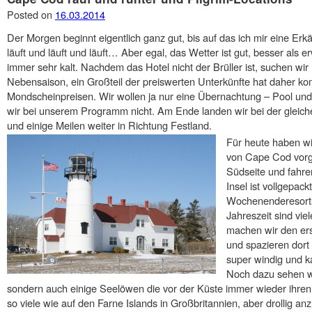
Posted on
16.03.2014
Der Morgen beginnt eigentlich ganz gut, bis auf das ich mir eine Er
läuft und läuft und läuft… Aber egal, das Wetter ist gut, besser als 
immer sehr kalt. Nachdem das Hotel nicht der Brüller ist, suchen wir 
Nebensaison, ein Großteil der preiswerten Unterkünfte hat daher ko
Mondscheinpreisen. Wir wollen ja nur eine Übernachtung – Pool un
wir bei unserem Programm nicht. Am Ende landen wir bei der gleich
und einige Meilen weiter in Richtung Festland.
Für heute haben wi
von Cape Cod vor
Südseite und fahre
Insel ist vollgepac
Wochenenderesorts
Jahreszeit sind vie
machen wir den er
und spazieren dort
super windig und k
Noch dazu sehen wi
sondern auch einige Seelöwen die vor der Küste immer wieder ihre
so viele wie auf den Farne Islands in Großbritannien, aber drollig an