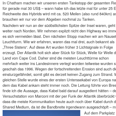
In Chatham machen wir unseren ersten Tankstopp der gesamten Reise
für gerade mal 30 US$ – wann habe ich das letzte mal für unter 25 E
Reichweite des Hybrids wird mit ca. 520 Meilen (also rund 840km) an
brauchen wir nur vor dem Abgeben nochmal zu Tanken.
Nachdem wir nun an der südöstlichsten Spitze der Insel waren, geht
weiter nach Norden. Wir nehmen explizit nicht den Highway wo imm
es sich vermeiden lässt. Den nächsten Stopp machen wir am Nause
Leuchtturm. Wie wir erfahren, waren das mal drei, auch bekannt als
„Three Sisters“. Auf diese Art wurden früher 3 Lichtsignale in Folge
erzeugt. Der Atlantik holt sich aber Stück für Stück, Welle für Welle 
Land von Cape Cod. Daher sind die meisten Leuchttürme schon
mehrfach weiter ins Landesinnere verlegt worden teilweise wurden si
geschah das 1996. Wegen der fortschreitenden Erosion sind auch d
einsturzgefährdet, somit gibt es derzeit keinen Zugang zum Strand. 
gleichen Stelle wurde eines der ersten Unterssekabel von Europa n
dem das Kabel ankam steht immer noch. Die Leitung führte von Br
finde ich die Aussage, dass Kabel bald darauf ausgedient hätten – de
Versuchstation von Marconi mit der per Funk der Atlantik überbrückt w
dass die meiste Kommunikation heute auch noch über Kabel durch di
Shared Medium, da ist die Bandbreite irgendwann ausgeschöpft – mit
Auf dem Parkplatz