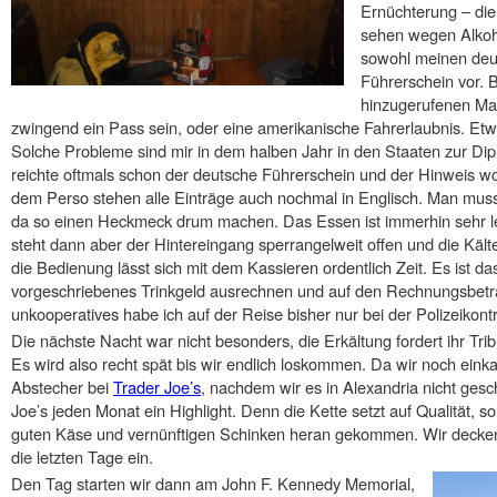
Ernüchterung – die
sehen wegen Alkoh
sowohl meinen deu
Führerschein vor. B
hinzugerufenen Man
zwingend ein Pass sein, oder eine amerikanische Fahrerlaubnis. Etwas 
Solche Probleme sind mir in dem halben Jahr in den Staaten zur Di
reichte oftmals schon der deutsche Führerschein und der Hinweis wo
dem Perso stehen alle Einträge auch nochmal in Englisch. Man muss
da so einen Heckmeck drum machen. Das Essen ist immerhin sehr le
steht dann aber der Hintereingang sperrangelweit offen und die Kälte
die Bedienung lässt sich mit dem Kassieren ordentlich Zeit. Es ist da
vorgeschriebenes Trinkgeld ausrechnen und auf den Rechnungsbetr
unkooperatives habe ich auf der Reise bisher nur bei der Polizeikontro
Die nächste Nacht war nicht besonders, die Erkältung fordert ihr Trib
Es wird also recht spät bis wir endlich loskommen. Da wir noch ei
Abstecher bei
Trader Joe’s
, nachdem wir es in Alexandria nicht gesc
Joe’s jeden Monat ein Highlight. Denn die Kette setzt auf Qualität, s
guten Käse und vernünftigen Schinken heran gekommen. Wir decken
die letzten Tage ein.
Den Tag starten wir dann am John F. Kennedy Memorial,