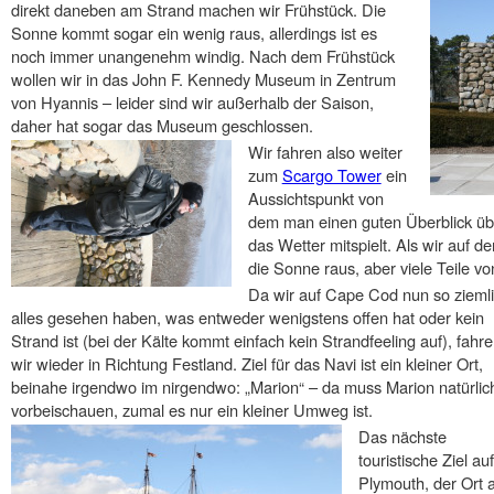
direkt daneben am Strand machen wir Frühstück. Die
Sonne kommt sogar ein wenig raus, allerdings ist es
noch immer unangenehm windig. Nach dem Frühstück
wollen wir in das John F. Kennedy Museum in Zentrum
von Hyannis – leider sind wir außerhalb der Saison,
daher hat sogar das Museum geschlossen.
Wir fahren also weiter
zum
Scargo Tower
ein
Aussichtspunkt von
dem man einen guten Überblick ü
das Wetter mitspielt. Als wir auf 
die Sonne raus, aber viele Teile v
Da wir auf Cape Cod nun so zieml
alles gesehen haben, was entweder wenigstens offen hat oder kein
Strand ist (bei der Kälte kommt einfach kein Strandfeeling auf), fahr
wir wieder in Richtung Festland. Ziel für das Navi ist ein kleiner Ort,
beinahe irgendwo im nirgendwo: „Marion“ – da muss Marion natürlic
vorbeischauen, zumal es nur ein kleiner Umweg ist.
Das nächste
touristische Ziel 
Plymouth, der Ort 