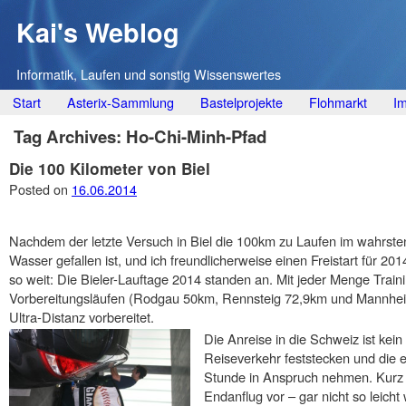
Kai's Weblog
Informatik, Laufen und sonstig Wissenswertes
Main menu
Skip
Start
Asterix-Sammlung
Bastelprojekte
Flohmarkt
I
to
Tag Archives:
Ho-Chi-Minh-Pfad
content
Die 100 Kilometer von Biel
Posted on
16.06.2014
Nachdem der letzte Versuch in Biel die 100km zu Laufen im wahrste
Wasser gefallen ist, und ich freundlicherweise einen Freistart für 20
so weit: Die Bieler-Lauftage 2014 standen an. Mit jeder Menge Train
Vorbereitungsläufen (Rodgau 50km, Rennsteig 72,9km und Mannheim
Ultra-Distanz vorbereitet.
Die Anreise in die Schweiz ist kei
Reiseverkehr feststecken und die 
Stunde in Anspruch nehmen. Kurz v
Endanflug vor – gar nicht so leicht 