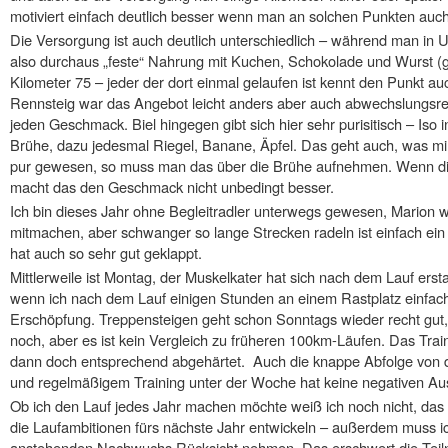
motiviert einfach deutlich besser wenn man an solchen Punkten auch
Die Versorgung ist auch deutlich unterschiedlich – während man in 
also durchaus „feste“ Nahrung mit Kuchen, Schokolade und Wurst (
Kilometer 75 – jeder der dort einmal gelaufen ist kennt den Punkt a
Rennsteig war das Angebot leicht anders aber auch abwechslungsre
jeden Geschmack. Biel hingegen gibt sich hier sehr purisitisch – Iso 
Brühe, dazu jedesmal Riegel, Banane, Äpfel. Das geht auch, was mir
pur gewesen, so muss man das über die Brühe aufnehmen. Wenn die
macht das den Geschmack nicht unbedingt besser.
Ich bin dieses Jahr ohne Begleitradler unterwegs gewesen, Marion wo
mitmachen, aber schwanger so lange Strecken radeln ist einfach ei
hat auch so sehr gut geklappt.
Mittlerweile ist Montag, der Muskelkater hat sich nach dem Lauf erst
wenn ich nach dem Lauf einigen Stunden an einem Rastplatz einfach
Erschöpfung. Treppensteigen geht schon Sonntags wieder recht gut,
noch, aber es ist kein Vergleich zu früheren 100km-Läufen. Das Tra
dann doch entsprechend abgehärtet. Auch die knappe Abfolge von 
und regelmäßigem Training unter der Woche hat keine negativen Au
Ob ich den Lauf jedes Jahr machen möchte weiß ich noch nicht, das 
die Laufambitionen fürs nächste Jahr entwickeln – außerdem muss i
anstehenden Nachwuchs Rücksicht nehmen. Das erschwert die Tei