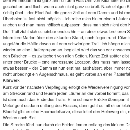
dem Emmedamm ist ganz ähnlich dem was Ulm von Kilometer 50 bis 
geschottert und flach, wenn auch nicht ganz so breit. Nach einigen K
richtig übel – der Pfad läuft die ganze Zeit auf dem Damm und ist r
Überholen ist fast nicht möglich – ich reihe mich hinter einem Läufer 
uneben und man muss höllisch aufpassen, dass man sich nicht den Kn
Der Trail zieht sich scheinbar endlos hin – an einer etwas breiteren
informiere Marion über den aktuellen Stand, noch liegen rund 10km b
ungefähr die Hälfte davon auf dem schwierigen Trail. Ich hänge mi
wieder an eine Läufergruppe an, begleitet wird das von der erwac
den Büschen – es zwitschert von allen Seiten. Kurze Zeit später gibt
unter einer Brücke – eine interessante Location, das muss man lass
etwas besser – der Damm ist nun erst mal asphaltiert, aber immer no
nicht unbedingt ein Augenschmaus, es geht vorbei an einer Papierfa
Klärwerk.
Kurz vor der nächsten Verpflegung erfolgt die Wiedervereinigung vo
am Streckenrand und feuern jeden Läufer an der vorbei kommt, das 
ist dann auch das Ende des Trails. Eine schmale Brücke überspann
Meter geht es dann entlang des Flusses, dann geht es mit einer leic
Biberist gibt es eine Haarnadelkurve, diese leitet den Heimweg ein,
Westen nach Biel.
Die Strecke führt nun durch die Felder, immer entlang des kleinen Do