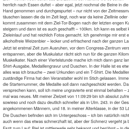
herrlich nach Essen duftet – aber egal, jetzt nochmal die Beine in die
Hand genommen und durchgespurtet – nur nicht von der Zeitmessm
täuschen lassen die da im Zelt liegt, noch war da keine Ziellinie ode
kommt zusammen mit dem Ziel-Tor-Bogen nach der letzten engen Ku
steigern und dann ist es auch geschafft – 100km. Ich kann es selbs
Zieleinlauf und hat reichlich Fotos gemacht. Ich genehmige mir erst 
alkoholfreie Weizenbier – lecker und erfrischend nach der ganzen La
Jetzt ist erstmal Zeit zum Ausruhen, vor dem Congress-Zentrum ver
entspannen, aber die Muskulatur rächt sich nun für die ganzen Kilom
Muskelkater. Nach einer Viertelstunde mache ich mich dann ganz la
Shirt-Ausgabe, Medaillengravur und Duschen. In der Halle ist es et
alles was ich brauche – zwei Urkunden und ein T-Shirt. Die Medallien
zuständige Firma hat den Veranstalter wohl im Stich gelassen. Immer
die Starternummer, die Medallie soll dann nachgeschickt werden. D
versprechen kann, soll ich meine ungravierte erst einmal behalten – 
mal was neues. Mit meiner Zielzeit von 11:09:29 bin ich absolut zufri
sowieso und noch dazu deutlich schneller als in Ulm. 243. in der Ge
angekommenen Männern, und 18. in meiner Alterklasse, in der 53 Lä
Die Duschen befinden sich im Untergeschoss – ich bin natürlich nic
auch wenn das etwas schmerzhaft ist, aber der Schmerz vergeht ja be
Fazit zum Lauf: Biel ist mittlerweile sehr bekannt und berühmt – in