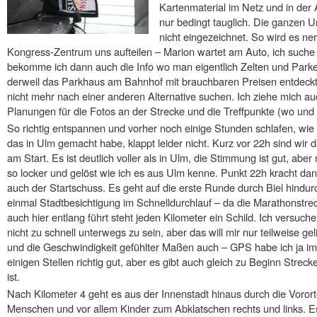
Kartenmaterial im Netz und in der 
nur bedingt tauglich. Die ganzen 
nicht eingezeichnet. So wird es ne
Kongress-Zentrum uns aufteilen – Marion wartet am Auto, ich such
bekomme ich dann auch die Info wo man eigentlich Zelten und Park
derweil das Parkhaus am Bahnhof mit brauchbaren Preisen entdeckt. D
nicht mehr nach einer anderen Alternative suchen. Ich ziehe mich a
Planungen für die Fotos an der Strecke und die Treffpunkte (wo und
So richtig entspannen und vorher noch einige Stunden schlafen, wie 
das in Ulm gemacht habe, klappt leider nicht. Kurz vor 22h sind wir 
am Start. Es ist deutlich voller als in Ulm, die Stimmung ist gut, aber 
so locker und gelöst wie ich es aus Ulm kenne. Punkt 22h kracht da
auch der Startschuss. Es geht auf die erste Runde durch Biel hindur
einmal Stadtbesichtigung im Schnelldurchlauf – da die Marathonstre
auch hier entlang führt steht jeden Kilometer ein Schild. Ich versuche
nicht zu schnell unterwegs zu sein, aber das will mir nur teilweise ge
und die Geschwindigkeit gefühlter Maßen auch – GPS habe ich ja im
einigen Stellen richtig gut, aber es gibt auch gleich zu Beginn Streck
ist.
Nach Kilometer 4 geht es aus der Innenstadt hinaus durch die Vorort
Menschen und vor allem Kinder zum Abklatschen rechts und links. Es