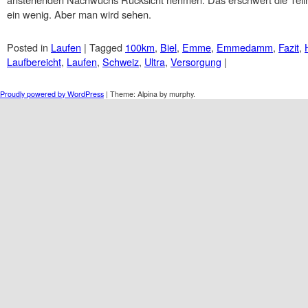
ein wenig. Aber man wird sehen.
Posted in
Laufen
|
Tagged
100km
,
Biel
,
Emme
,
Emmedamm
,
Fazit
,
Laufbereicht
,
Laufen
,
Schweiz
,
Ultra
,
Versorgung
|
Post navigation
Proudly powered by WordPress
|
Theme: Alpina by murphy.