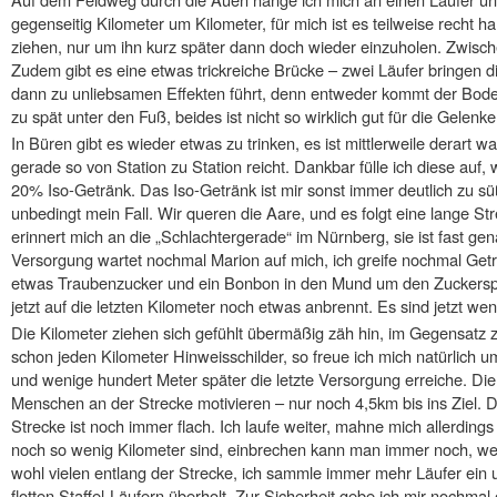
gegenseitig Kilometer um Kilometer, für mich ist es teilweise recht ha
ziehen, nur um ihn kurz später dann doch wieder einzuholen. Zwische
Zudem gibt es eine etwas trickreiche Brücke – zwei Läufer bringen 
dann zu unliebsamen Effekten führt, denn entweder kommt der Bode
zu spät unter den Fuß, beides ist nicht so wirklich gut für die Gelenke
In Büren gibt es wieder etwas zu trinken, es ist mittlerweile derart
gerade so von Station zu Station reicht. Dankbar fülle ich diese auf
20% Iso-Getränk. Das Iso-Getränk ist mir sonst immer deutlich zu sü
unbedingt mein Fall. Wir queren die Aare, und es folgt eine lange S
erinnert mich an die „Schlachtergerade“ im Nürnberg, sie ist fast gen
Versorgung wartet nochmal Marion auf mich, ich greife nochmal Get
etwas Traubenzucker und ein Bonbon in den Mund um den Zuckerspie
jetzt auf die letzten Kilometer noch etwas anbrennt. Es sind jetzt wen
Die Kilometer ziehen sich gefühlt übermäßig zäh hin, im Gegensatz z
schon jeden Kilometer Hinweisschilder, so freue ich mich natürlich u
und wenige hundert Meter später die letzte Versorgung erreiche. Di
Menschen an der Strecke motivieren – nur noch 4,5km bis ins Ziel. Da
Strecke ist noch immer flach. Ich laufe weiter, mahne mich allerding
noch so wenig Kilometer sind, einbrechen kann man immer noch, we
wohl vielen entlang der Strecke, ich sammle immer mehr Läufer ein 
flotten Staffel-Läufern überholt. Zur Sicherheit gebe ich mir nochma