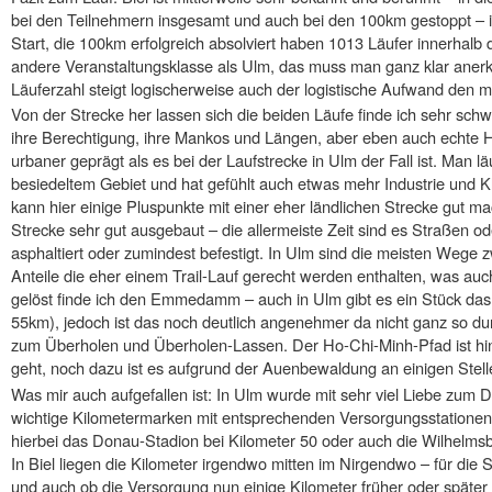
bei den Teilnehmern insgesamt und auch bei den 100km gestoppt –
Start, die 100km erfolgreich absolviert haben 1013 Läufer innerhalb d
andere Veranstaltungsklasse als Ulm, das muss man ganz klar anerk
Läuferzahl steigt logischerweise auch der logistische Aufwand den m
Von der Strecke her lassen sich die beiden Läufe finde ich sehr schw
ihre Berechtigung, ihre Mankos und Längen, aber eben auch echte Hi
urbaner geprägt als es bei der Laufstrecke in Ulm der Fall ist. Man lä
besiedeltem Gebiet und hat gefühlt auch etwas mehr Industrie und K
kann hier einige Pluspunkte mit einer eher ländlichen Strecke gut mach
Strecke sehr gut ausgebaut – die allermeiste Zeit sind es Straßen o
asphaltiert oder zumindest befestigt. In Ulm sind die meisten Wege z
Anteile die eher einem Trail-Lauf gerecht werden enthalten, was auch
gelöst finde ich den Emmedamm – auch in Ulm gibt es ein Stück das 
55km), jedoch ist das noch deutlich angenehmer da nicht ganz so d
zum Überholen und Überholen-Lassen. Der Ho-Chi-Minh-Pfad ist hin
geht, noch dazu ist es aufgrund der Auenbewaldung an einigen Stell
Was mir auch aufgefallen ist: In Ulm wurde mit sehr viel Liebe zum D
wichtige Kilometermarken mit entsprechenden Versorgungsstationen 
hierbei das Donau-Stadion bei Kilometer 50 oder auch die Wilhelms
In Biel liegen die Kilometer irgendwo mitten im Nirgendwo – für die 
und auch ob die Versorgung nun einige Kilometer früher oder später l