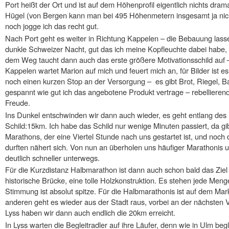
Port heißt der Ort und ist auf dem Höhenprofil eigentlich nichts dram
Hügel (von Bergen kann man bei 495 Höhenmetern insgesamt ja nic
noch jogge ich das recht gut.
Nach Port geht es weiter in Richtung Kappelen – die Bebauung lassen
dunkle Schweizer Nacht, gut das ich meine Kopfleuchte dabei habe, o
dem Weg taucht dann auch das erste größere Motivationsschild auf – 
Kappelen wartet Marion auf mich und feuert mich an, für Bilder ist e
noch einen kurzen Stop an der Versorgung – es gibt Brot, Riegel, B
gespannt wie gut ich das angebotene Produkt vertrage – rebellier
Freude.
Ins Dunkel entschwinden wir dann auch wieder, es geht entlang des 
Schild:15km. Ich habe das Schild nur wenige Minuten passiert, da gib
Marathons, der eine Viertel Stunde nach uns gestartet ist, und noch 
durften nähert sich. Von nun an überholen uns häufiger Marathonis 
deutlich schneller unterwegs.
Für die Kurzdistanz Halbmarathon ist dann auch schon bald das Ziel i
historische Brücke, eine tolle Holzkonstruktion. Es stehen jede Me
Stimmung ist absolut spitze. Für die Halbmarathonis ist auf dem Marktp
anderen geht es wieder aus der Stadt raus, vorbei an der nächsten
Lyss haben wir dann auch endlich die 20km erreicht.
In Lyss warten die Begleitradler auf ihre Läufer, denn wie in Ulm beg