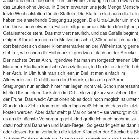
Jacke aus und binde sie mir um die Hüfte. Anfänglich noch etwas fri
das Laufen ohne Jacke. In Bibern erwarten uns jede Menge Menschen
letzte Wechselstation für die Staffeln. Die Staffeln sind auch die Te
haben die anstehende Steigung zu joggen. Die Ultra-Läufer um mic
der Theke noch etwas zu Futtern mitgenommen. Marion kündigt an, d
Gefällestrecke steht. Das motiviert natürlich, und das Gefälle begin
einigen Kilometern noch ein Motivationsschild, 80km habe ich nun i
dort befindet sich dieser Kilometermarker an der Wilhelmsburg geme
steht er, wie schon die Halbmarke irgendwo einfach an der Strecke.
Der nächste Ort ist Arch, irgendwie hat man im fortgeschrittenen Ultr
Marathon-Stadium komische Assoziationen, in Ulm ist es der Ort Leh
hier Arch. In Ulm fühlt man sich leer, in Biel ist man einfach im
Allerwertesten. Da hilft auch der Gedanke, dass die größeren
Steigungen nun endlich hinter mir liegen nicht viel. Schon interessan
ist die Uhr an einer Tankstelle im Ort – sie zeigt kurz vor sieben Uhr i
der Frühe. Das weckt Ambitionen ob es doch noch möglich ist unter 
Stunden ins Ziel zu kommen, allerdings weiß ich auch, dass die letzt
kosten werden. Aber dafür steht ja Marion bereit – sie versorgt mi
es an die nächste Versorgung geht, dort greife ich auch nochmal zu,
dazu nochmal Bananen und Müsli-Riegel. So gestärkt geht es dann a
oder dessen Kanal verlaufen die letzten Kilometer der Strecke bis Bie
Auf dem Feldweg durch die Auen hänge ich mich an einen Läufer un