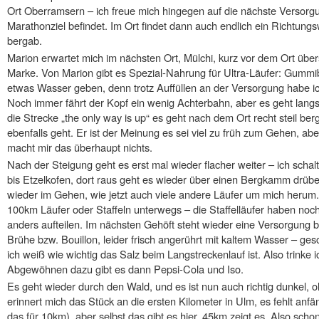
Ort Oberramsern – ich freue mich hingegen auf die nächste Versorgu
Marathonziel befindet. Im Ort findet dann auch endlich ein Richtungs
bergab.
Marion erwartet mich im nächsten Ort, Mülchi, kurz vor dem Ort übe
Marke. Von Marion gibt es Spezial-Nahrung für Ultra-Läufer: Gummi
etwas Wasser geben, denn trotz Auffüllen an der Versorgung habe ic
Noch immer fährt der Kopf ein wenig Achterbahn, aber es geht lang
die Strecke „the only way is up“ es geht nach dem Ort recht steil berg
ebenfalls geht. Er ist der Meinung es sei viel zu früh zum Gehen, abe
macht mir das überhaupt nichts.
Nach der Steigung geht es erst mal wieder flacher weiter – ich scha
bis Etzelkofen, dort raus geht es wieder über einen Bergkamm drübe
wieder im Gehen, wie jetzt auch viele andere Läufer um mich herum. 
100km Läufer oder Staffeln unterwegs – die Staffelläufer haben noch
anders aufteilen. Im nächsten Gehöft steht wieder eine Versorgung b
Brühe bzw. Bouillon, leider frisch angerührt mit kaltem Wasser – ge
ich weiß wie wichtig das Salz beim Langstreckenlauf ist. Also trinke
Abgewöhnen dazu gibt es dann Pepsi-Cola und Iso.
Es geht wieder durch den Wald, und es ist nun auch richtig dunkel, 
erinnert mich das Stück an die ersten Kilometer in Ulm, es fehlt anfä
das für 10km), aber selbst das gibt es hier, 45km zeigt es. Also scho