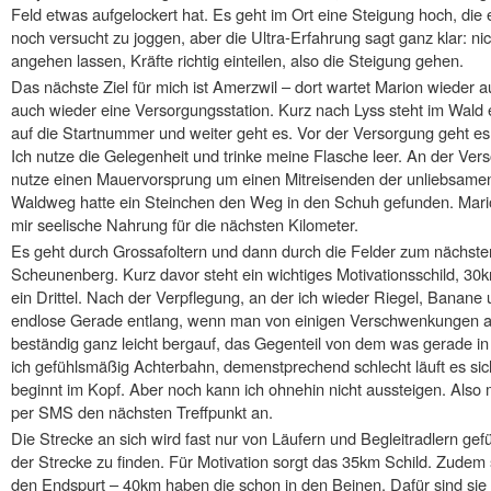
Feld etwas aufgelockert hat. Es geht im Ort eine Steigung hoch, die et
noch versucht zu joggen, aber die Ultra-Erfahrung sagt ganz klar: n
angehen lassen, Kräfte richtig einteilen, also die Steigung gehen.
Das nächste Ziel für mich ist Amerzwil – dort wartet Marion wieder a
auch wieder eine Versorgungsstation. Kurz nach Lyss steht im Wald e
auf die Startnummer und weiter geht es. Vor der Versorgung geht e
Ich nutze die Gelegenheit und trinke meine Flasche leer. An der V
nutze einen Mauervorsprung um einen Mitreisenden der unliebsamen
Waldweg hatte ein Steinchen den Weg in den Schuh gefunden. Marion
mir seelische Nahrung für die nächsten Kilometer.
Es geht durch Grossafoltern und dann durch die Felder zum nächste
Scheunenberg. Kurz davor steht ein wichtiges Motivationsschild, 30km
ein Drittel. Nach der Verpflegung, an der ich wieder Riegel, Banane 
endlose Gerade entlang, wenn man von einigen Verschwenkungen a
beständig ganz leicht bergauf, das Gegenteil von dem was gerade in
ich gefühlsmäßig Achterbahn, demenstprechend schlecht läuft es sic
beginnt im Kopf. Aber noch kann ich ohnehin nicht aussteigen. Also 
per SMS den nächsten Treffpunkt an.
Die Strecke an sich wird fast nur von Läufern und Begleitradlern gefü
der Strecke zu finden. Für Motivation sorgt das 35km Schild. Zudem s
den Endspurt – 40km haben die schon in den Beinen. Dafür sind sie a