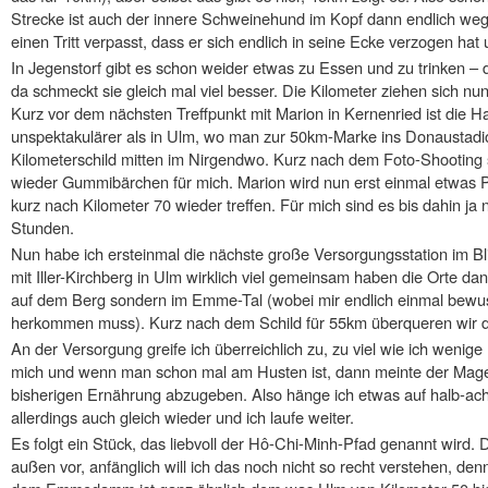
Strecke ist auch der innere Schweinehund im Kopf dann endlich weg
einen Tritt verpasst, dass er sich endlich in seine Ecke verzogen hat
In Jegenstorf gibt es schon weider etwas zu Essen und zu trinken – d
da schmeckt sie gleich mal viel besser. Die Kilometer ziehen sich nun
Kurz vor dem nächsten Treffpunkt mit Marion in Kernenried ist die H
unspektakulärer als in Ulm, wo man zur 50km-Marke ins Donaustadion 
Kilometerschild mitten im Nirgendwo. Kurz nach dem Foto-Shooting s
wieder Gummibärchen für mich. Marion wird nun erst einmal etwas 
kurz nach Kilometer 70 wieder treffen. Für mich sind es bis dahin ja 
Stunden.
Nun habe ich ersteinmal die nächste große Versorgungsstation im Bli
mit Iller-Kirchberg in Ulm wirklich viel gemeinsam haben die Orte dann
auf dem Berg sondern im Emme-Tal (wobei mir endlich einmal bewu
herkommen muss). Kurz nach dem Schild für 55km überqueren wir d
An der Versorgung greife ich überreichlich zu, zu viel wie ich wenig
mich und wenn man schon mal am Husten ist, dann meinte der Mag
bisherigen Ernährung abzugeben. Also hänge ich etwas auf halb-acht
allerdings auch gleich wieder und ich laufe weiter.
Es folgt ein Stück, das liebvoll der Hô-Chi-Minh-Pfad genannt wird. 
außen vor, anfänglich will ich das noch nicht so recht verstehen, d