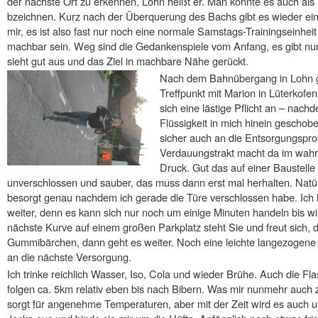
der nächste Ort zu erkennen, Lohn heißt er. Man könnte es auch a
bzeichnen. Kurz nach der Überquerung des Bachs gibt es wieder ein 
mir, es ist also fast nur noch eine normale Samstags-Trainingseinheit di
machbar sein. Weg sind die Gedankenspiele vom Anfang, es gibt nur
sieht gut aus und das Ziel in machbare Nähe gerückt.
Nach dem Bahnübergang in Lohn ge
Treffpunkt mit Marion in Lüterkofen
sich eine lästige Pflicht an – nach
Flüssigkeit in mich hinein gescho
sicher auch an die Entsorgungspro
Verdauungstrakt macht da im wahr
Druck. Gut das auf einer Baustelle 
unverschlossen und sauber, das muss dann erst mal herhalten. Natür
besorgt genau nachdem ich gerade die Türe verschlossen habe. Ich l
weiter, denn es kann sich nur noch um einige Minuten handeln bis wi
nächste Kurve auf einem großen Parkplatz steht Sie und freut sich,
Gummibärchen, dann geht es weiter. Noch eine leichte langezogene
an die nächste Versorgung.
Ich trinke reichlich Wasser, Iso, Cola und wieder Brühe. Auch die Fla
folgen ca. 5km relativ eben bis nach Bibern. Was mir nunmehr auch z
sorgt für angenehme Temperaturen, aber mit der Zeit wird es auch