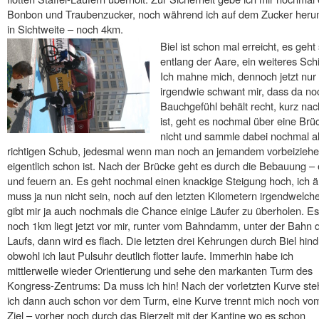
Bonbon und Traubenzucker, noch während ich auf dem Zucker heru
in Sichtweite – noch 4km.
Biel ist schon mal erreicht, es geh
entlang der Aare, ein weiteres Schi
Ich mahne mich, dennoch jetzt nur
irgendwie schwant mir, dass da no
Bauchgefühl behält recht, kurz n
ist, geht es nochmal über eine Brü
nicht und sammle dabei nochmal all
richtigen Schub, jedesmal wenn man noch an jemandem vorbeiziehen
eigentlich schon ist. Nach der Brücke geht es durch die Bebauung – 
und feuern an. Es geht nochmal einen knackige Steigung hoch, ich ä
muss ja nun nicht sein, noch auf den letzten Kilometern irgendwelc
gibt mir ja auch nochmals die Chance einige Läufer zu überholen. Es
noch 1km liegt jetzt vor mir, runter vom Bahndamm, unter der Bahn 
Laufs, dann wird es flach. Die letzten drei Kehrungen durch Biel hind
obwohl ich laut Pulsuhr deutlich flotter laufe. Immerhin habe ich
mittlerweile wieder Orientierung und sehe den markanten Turm des
Kongress-Zentrums: Da muss ich hin! Nach der vorletzten Kurve ste
ich dann auch schon vor dem Turm, eine Kurve trennt mich noch vo
Ziel – vorher noch durch das Bierzelt mit der Kantine wo es schon