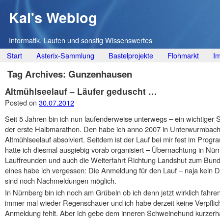
Kai's Weblog
Informatik, Laufen und sonstig Wissenswertes
Main menu
Skip
Start
Asterix-Sammlung
Bastelprojekte
Flohmarkt
I
to
Tag Archives:
Gunzenhausen
content
Altmühlseelauf – Läufer geduscht …
Posted on
30.07.2012
Seit 5 Jahren bin ich nun laufenderweise unterwegs – ein wichtiger 
der erste Halbmarathon. Den habe ich anno 2007 in Unterwurmba
Altmühlseelauf absolviert. Seitdem ist der Lauf bei mir fest im P
hatte ich diesmal ausgiebig vorab organisiert – Übernachtung in Nür
Lauffreunden und auch die Weiterfahrt Richtung Landshut zum Bu
eines habe ich vergessen: Die Anmeldung für den Lauf – naja kein D
sind noch Nachmeldungen möglich.
In Nürnberg bin ich noch am Grübeln ob ich denn jetzt wirklich fahren 
immer mal wieder Regenschauer und ich habe derzeit keine Verpflicht
Anmeldung fehlt. Aber ich gebe dem inneren Schweinehund kurzerhand