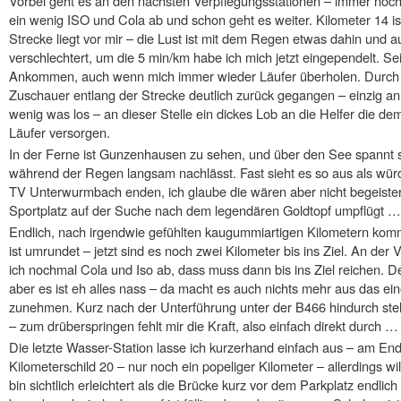
Vorbei geht es an den nächsten Verpflegungsstationen – immer noch
ein wenig ISO und Cola ab und schon geht es weiter. Kilometer 14 i
Strecke liegt vor mir – die Lust ist mit dem Regen etwas dahin und a
verschlechtert, um die 5 min/km habe ich mich jetzt eingependelt. Sei
Ankommen, auch wenn mich immer wieder Läufer überholen. Durch
Zuschauer entlang der Strecke deutlich zurück gegangen – einzig an 
wenig was los – an dieser Stelle ein dickes Lob an die Helfer die de
Läufer versorgen.
In der Ferne ist Gunzenhausen zu sehen, und über den See spannt 
während der Regen langsam nachlässt. Fast sieht es so aus als w
TV Unterwurmbach enden, ich glaube die wären aber nicht begeist
Sportplatz auf der Suche nach dem legendären Goldtopf umpflügt …
Endlich, nach irgendwie gefühlten kaugummiartigen Kilometern ko
ist umrundet – jetzt sind es noch zwei Kilometer bis ins Ziel. An d
ich nochmal Cola und Iso ab, dass muss dann bis ins Ziel reichen. De
aber es ist eh alles nass – da macht es auch nichts mehr aus das e
zunehmen. Kurz nach der Unterführung unter der B466 hindurch steh
– zum drüberspringen fehlt mir die Kraft, also einfach direkt durch …
Die letzte Wasser-Station lasse ich kurzerhand einfach aus – am En
Kilometerschild 20 – nur noch ein popeliger Kilometer – allerdings wil
bin sichtlich erleichtert als die Brücke kurz vor dem Parkplatz endlic