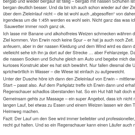
bergab und wieder bergauf ist fällig – bergab mit nassen Schuhen ist 
bergan deutlich besser. Und da bin ich auch schon wieder auf der Zie
über dem Zieleinlauf nicht – die ist wohl auch „abgesoffen“ von daher
irgendwas um die 1:45h werden es wohl sein. Nicht ganz das was ich
Sauwetter immer noch ganz ok.
Ich lasse mir Banane und alkoholfreies Weizen schmecken währen die
Ziel kommen. Von Erwin noch keine Spur – er hat ja auch noch Zeit. E
anfeuern, aber in der nassen Kleidung und dem Wind wird es dann d
vielleicht sehe ich ihn ja dort auf der Strecke … aber Fehlanzeige. 
die nassen Socken und Schuhe gleich am Auto und begebe mich dann
kurioses Konstrukt aber es hat sich bewährt. Nur fallen diesmal die
sprichwörtlich in Wasser – die Wiese ist einfach zu aufgeweicht.
Unter der Dusche höre ich dann den Zieleinlauf von Erwin – mittlerwe
Start – passt also. Auf dem Parkplatz treffe ich Erwin dann und erh
Regenschauer schadlos überstanden hat. So ein Hut hält halt doch
Gemeinsam gehts zur Massage – ein super Angebot, dass ich nicht
langen Lauf, bei etwas zu Essen und einem Weizen lassen wir den T
Heimweg machen.
Fazit: Der Lauf um den See wird immer beliebter und professioneller,
recht gut halten. Und so ein Regenschauer kann einen Läufer auch ni