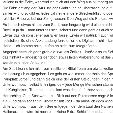
jaulend in die Ecke, während ich mich auf den Weg aus Nürnberg r
Die Fahrt entlang der B466 ist jedes Jahr für eine Überraschung gut,
saniert – und so gibt es jedes Jahr eine andere Streckenführung ode
reichlich Reserve bei der Zeit gelassen. Den Weg auf die Parkplatzwie
Es ist noch etwas hin bis zum Start, aber langweilig wird einem nich
Bittel ist ja da – man unterhält sich, scherzt und dann geht es auch
Etwas das ich sonst eher ausfallen lasse. Erwin will natürlich auch
feststellen: So ohne Akku-Ladung funktioniert die Digicam nicht – ku
Hand – ich komme beim Laufen eh nicht zum fotografieren …
Angepeilt hatte ich ganz grob die 1:40 als Zielzeit – hieße also im S
das hinhaut – angesichts der doch etwas laxen Vorbereitung ist das vi
werde es erleben/erlaufen.
Am Start trenne ich mich vom restlichen Bittel-Team um etwas weite
die Losung 2h ausgegeben. Los geht es wie immer oberhalb des Spor
Parkplatz vorbei und dann gleich eine der ersten Steigungen in der i
Unterwurmbach selbst ist einiges los – jede Menge Menschen säume
mit Kuhglocken, Trommeln und allem was das Läuferherz sonst noch 
Herzschlag: Gute Stichwort – ein Blick auf den Pulsmesser sagt: All
4:40 und dann sogar ein Kilometer mit 4:29 – da muss ich doch wied
Unterwurmbach raus, dem See entgegen, der dem Lauf den Namen g
Halbmarathon wird, ist noch eine kleine Extra-Schleife eingebaut – 