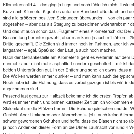
Kilometerschild 4 – das ging ja flugs und noch fühle ich mich fit wie 
Kurz nach Kilometer 5 geht es unter der Bundesstraße durch und
sind alle größeren positiven Steigungen überwunden – von ein paar
abgesehen – aber das als Steigung zu bezeichnen widerstrebt mir d
Und das ist auch schon das „Fragment“ eines Kilometerschilds: Der 
Beschriftung herunter geweht, aber man kann ja auch mitzählen – 7k
Drittel geschafft. Die Zeiten sind immer noch im Rahmen, aber ich 
langsamer – egal, Spaß soll der Lauf ja auch noch machen.
Nach der Getränkestelle am Kilometer 8 geht es weiterhin auf dem 
nunmehr aber nicht mehr asphaltiert sondern geschottert – mir ist das 
beiden Untergründen gut. In der Entfernung sehe ich etwas, dass mi
Die Wolken werden immer dunkler – und man kann auch die typisch
Noch habe ich die Hoffnung, dass es vorbei gezogen ist bis wir in d
angekommen sind.
Passend fast genau zur Halbzeit bekomme ich die ersten Tropfen ab –
wird es immer mehr, und binnen kürzester Zeit bin ich vollkommen 
Slalomlauf um die Pfützen herum. Die Schuhe quietschen und der Wi
Gesicht. Aber Umkehren oder Abbrechen ist jetzt auch keine Alternat
schwer gewordenen Schuhen und hoffe, dass die Blasen nicht so ü
ja noch Andenken dieser Form an die Ulmer Laufnacht vor rund 4