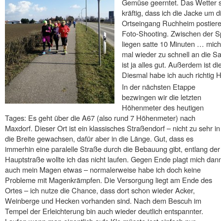
Gemüse geerntet. Das Wetter spi
kräftig, dass ich die Jacke um 
Ortseingang Ruchheim postiere
Foto-Shooting. Zwischen der S
liegen satte 10 Minuten … mich
mal wieder zu schnell an die S
ist ja alles gut. Außerdem ist d
Diesmal habe ich auch richtig 
In der nächsten Etappe
bezwingen wir die letzten
Höhenmeter des heutigen
Tages: Es geht über die A67 (also rund 7 Höhenmeter) nach
Maxdorf. Dieser Ort ist ein klassisches Straßendorf – nicht zu sehr in
die Breite gewachsen, dafür aber in die Länge. Gut, dass es
immerhin eine paralelle Straße durch die Bebauung gibt, entlang der
Hauptstraße wollte ich das nicht laufen. Gegen Ende plagt mich dan
auch mein Magen etwas – normalerweise habe ich doch keine
Probleme mit Magenkrämpfen. Die Versorgung liegt am Ende des
Ortes – ich nutze die Chance, dass dort schon wieder Acker,
Weinberge und Hecken vorhanden sind. Nach dem Bescuh im
Tempel der Erleichterung bin auch wieder deutlich entspannter.