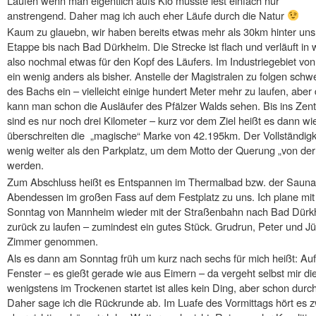
Laufen wenn man eigentlich aufs Klo müsste iest einfach nur
anstrengend. Daher mag ich auch eher Läufe durch die Natur
Kaum zu glauebn, wir haben bereits etwas mehr als 30km hinter uns g
Etappe bis nach Bad Dürkheim. Die Strecke ist flach und verläuft i
also nochmal etwas für den Kopf des Läufers. Im Industriegebiet vo
ein wenig anders als bisher. Anstelle der Magistralen zu folgen sc
des Bachs ein – vielleicht einige hundert Meter mehr zu laufen, aber
kann man schon die Ausläufer des Pfälzer Walds sehen. Bis ins Zen
sind es nur noch drei Kilometer – kurz vor dem Ziel heißt es dann wie 
überschreiten die „magische“ Marke von 42.195km. Der Vollständigke
wenig weiter als den Parkplatz, um dem Motto der Querung „von der
werden.
Zum Abschluss heißt es Entspannen im Thermalbad bzw. der Sauna.
Abendessen im großen Fass auf dem Festplatz zu uns. Ich plane mit
Sonntag von Mannheim wieder mit der Straßenbahn nach Bad Dürkh
zurück zu laufen – zumindest ein gutes Stück. Grudrun, Peter und Jü
Zimmer genommen.
Als es dann am Sonntag früh um kurz nach sechs für mich heißt: Auf
Fenster – es gießt gerade wie aus Eimern – da vergeht selbst mir d
wenigstens im Trockenen startet ist alles kein Ding, aber schon durchf
Daher sage ich die Rückrunde ab. Im Luafe des Vormittags hört es z