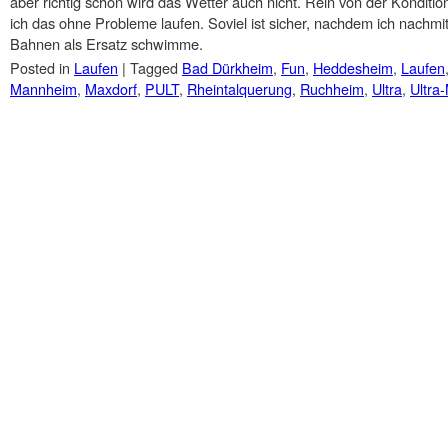
aber richtig schön wird das Wetter auch nicht. Rein von der Kondit
ich das ohne Probleme laufen. Soviel ist sicher, nachdem ich nach
Bahnen als Ersatz schwimme.
Posted in
Laufen
|
Tagged
Bad Dürkheim
,
Fun
,
Heddesheim
,
Laufen
Mannheim
,
Maxdorf
,
PULT
,
Rheintalquerung
,
Ruchheim
,
Ultra
,
Ultra
Post navigation