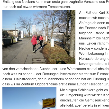
Entlang des Neckars kann man erste ganz zaghafte Versuche des Frü
nur noch auf etwas wärmere Temperaturen.
Am Fuß der Kurt-
machen wir nochmal
Abfrage ob denn au
die Einreise nach R
folgende Etappe ist
Mannheim bis nach
uns. Leider nicht 
Neckar – sondern d
Wohnbebauung in 
Herausforderung: 
kerzengerade und 
von den verschiedenen Autohäusern und Werkstätten einmal absieht.
noch was zu sehen – der Rettungshubschrauber startet zum Einsatz al
einem „Halbstreckler“, der in Mannheim begonnen hat die Führung 
dass wir im Zentrum Ogggersheims erst einmal auf den Rest der Gr
Mit einigen Schlenkern geht e
die Umgebung wird wieder ländli
durchlaufen die Gemüseäcker de
alle kahl, aber bereits in eini