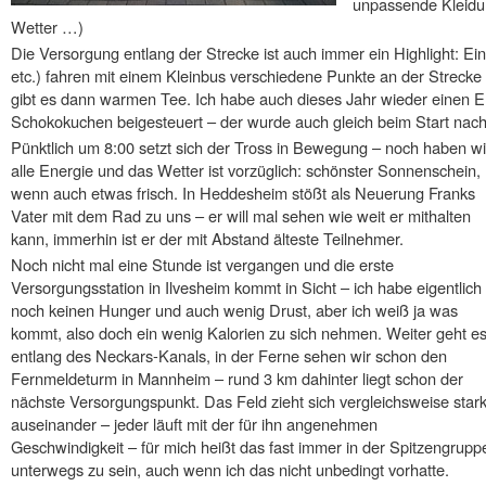
unpassende Kleidu
Wetter …)
Die Versorgung entlang der Strecke ist auch immer ein Highlight: Ein
etc.) fahren mit einem Kleinbus verschiedene Punkte an der Strecke
gibt es dann warmen Tee. Ich habe auch dieses Jahr wieder einen En
Schokokuchen beigesteuert – der wurde auch gleich beim Start nachg
Pünktlich um 8:00 setzt sich der Tross in Bewegung – noch haben wi
alle Energie und das Wetter ist vorzüglich: schönster Sonnenschein,
wenn auch etwas frisch. In Heddesheim stößt als Neuerung Franks
Vater mit dem Rad zu uns – er will mal sehen wie weit er mithalten
kann, immerhin ist er der mit Abstand älteste Teilnehmer.
Noch nicht mal eine Stunde ist vergangen und die erste
Versorgungsstation in Ilvesheim kommt in Sicht – ich habe eigentlich
noch keinen Hunger und auch wenig Drust, aber ich weiß ja was
kommt, also doch ein wenig Kalorien zu sich nehmen. Weiter geht e
entlang des Neckars-Kanals, in der Ferne sehen wir schon den
Fernmeldeturm in Mannheim – rund 3 km dahinter liegt schon der
nächste Versorgungspunkt. Das Feld zieht sich vergleichsweise star
auseinander – jeder läuft mit der für ihn angenehmen
Geschwindigkeit – für mich heißt das fast immer in der Spitzengrupp
unterwegs zu sein, auch wenn ich das nicht unbedingt vorhatte.