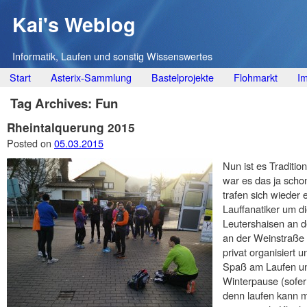
Kai's Weblog
Informatik, Laufen und sonstig Wissenswertes
Main menu
Skip
Start
Asterix-Sammlung
Bastelprojekte
Flohmarkt
I
to
Tag Archives:
Fun
content
Rheintalquerung 2015
Posted on
05.03.2015
Nun ist es Traditio
war es das ja sc
trafen sich wieder
Lauffanatiker um d
Leutershaisen an 
an der Weinstraße 
privat organisiert 
Spaß am Laufen un
Winterpause (sofer
denn laufen kann m