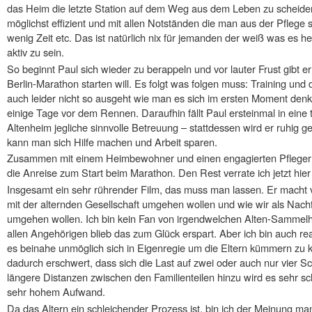
das Heim die letzte Station auf dem Weg aus dem Leben zu scheiden
möglichst effizient und mit allen Notständen die man aus der Pflege 
wenig Zeit etc. Das ist natürlich nix für jemanden der weiß was es 
aktiv zu sein.
So beginnt Paul sich wieder zu berappeln und vor lauter Frust gibt 
Berlin-Marathon starten will. Es folgt was folgen muss: Training und
auch leider nicht so ausgeht wie man es sich im ersten Moment denk
einige Tage vor dem Rennen. Daraufhin fällt Paul ersteinmal in eine t
Altenheim jegliche sinnvolle Betreuung – stattdessen wird er ruhig gest
kann man sich Hilfe machen und Arbeit sparen.
Zusammen mit einem Heimbewohner und einen engagierten Pfleger ge
die Anreise zum Start beim Marathon. Den Rest verrate ich jetzt hie
Insgesamt ein sehr rührender Film, das muss man lassen. Er macht v
mit der alternden Gesellschaft umgehen wollen und wie wir als Nach
umgehen wollen. Ich bin kein Fan von irgendwelchen Alten-Sammel
allen Angehörigen blieb das zum Glück erspart. Aber ich bin auch reali
es beinahe unmöglich sich in Eigenregie um die Eltern kümmern zu kö
dadurch erschwert, dass sich die Last auf zwei oder auch nur vier S
längere Distanzen zwischen den Familienteilen hinzu wird es sehr sc
sehr hohem Aufwand.
Da das Altern ein schleichender Prozess ist, bin ich der Meinung m