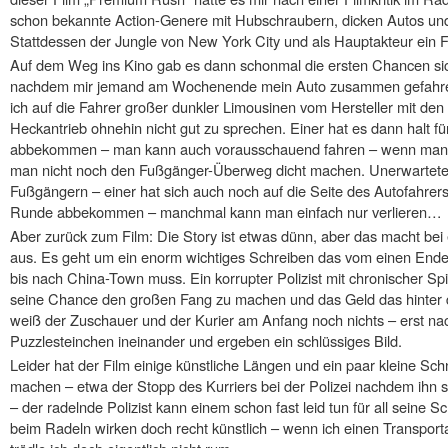
schon bekannte Action-Genere mit Hubschraubern, dicken Autos un
Stattdessen der Jungle von New York City und als Hauptakteur ein F
Auf dem Weg ins Kino gab es dann schonmal die ersten Chancen si
nachdem mir jemand am Wochenende mein Auto zusammen gefahren 
ich auf die Fahrer großer dunkler Limousinen vom Hersteller mit de
Heckantrieb ohnehin nicht gut zu sprechen. Einer hat es dann halt 
abbekommen – man kann auch vorausschauend fahren – wenn man s
man nicht noch den Fußgänger-Überweg dicht machen. Unerwartete 
Fußgängern – einer hat sich auch noch auf die Seite des Autofahrers
Runde abbekommen – manchmal kann man einfach nur verlieren…
Aber zurück zum Film: Die Story ist etwas dünn, aber das macht bei e
aus. Es geht um ein enorm wichtiges Schreiben das vom einen Ende 
bis nach China-Town muss. Ein korrupter Polizist mit chronischer Sp
seine Chance den großen Fang zu machen und das Geld das hinter 
weiß der Zuschauer und der Kurier am Anfang noch nichts – erst na
Puzzlesteinchen ineinander und ergeben ein schlüssiges Bild.
Leider hat der Film einige künstliche Längen und ein paar kleine Sch
machen – etwa der Stopp des Kurriers bei der Polizei nachdem ihn s
– der radelnde Polizist kann einem schon fast leid tun für all sein
beim Radeln wirken doch recht künstlich – wenn ich einen Transport