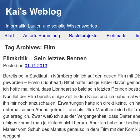
Kai's Weblog
Informatik, Laufen und sonstig Wissenswertes
Main menu
Skip
Start
Asterix-Sammlung
Bastelprojekte
Flohmarkt
I
to
Tag Archives:
Film
content
Filmkritik – Sein letztes Rennen
Posted on
01.11.2013
Bereits beim Stadtlauf in Nürnberg bin ich auf den neuen Film mit 
geworden – Erwin (Lionheart) Bittel hatte lustige Bilder davon gemac
ich hoffe mal nicht, dass Lionheart so bald sein letztes Rennen bestre
Nun lief der Film bereits einige Zeit in den Kinos und ich habe mal 
ihn mir noch anzuschauen. Erwartungen hatte ich direkt keine, ich h
unterhaltsamen Abend gefreut – und als Ultra-Marathoni sind die Tr
gut erträglich. Zwar weiß ich aus der Vergangenheit, dass Dieter ehe
einiges kommt man ja einfach nicht herum. Aber ich habe nur bedingt
Manier vom Schuh des Manitus genauso in dem Film mit der Komik un
weggeht.