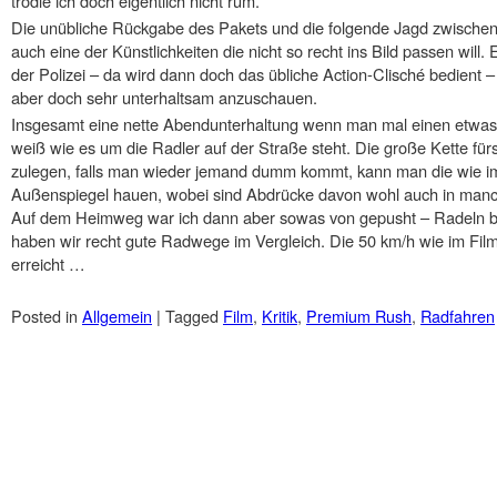
trödle ich doch eigentlich nicht rum.
Die unübliche Rückgabe des Pakets und die folgende Jagd zwischen z
auch eine der Künstlichkeiten die nicht so recht ins Bild passen wil
der Polizei – da wird dann doch das übliche Action-Clisché bedient – r
aber doch sehr unterhaltsam anzuschauen.
Insgesamt eine nette Abendunterhaltung wenn man mal einen etwas 
weiß wie es um die Radler auf der Straße steht. Die große Kette fü
zulegen, falls man wieder jemand dumm kommt, kann man die wie im
Außenspiegel hauen, wobei sind Abdrücke davon wohl auch in man
Auf dem Heimweg war ich dann aber sowas von gepusht – Radeln b
haben wir recht gute Radwege im Vergleich. Die 50 km/h wie im Film
erreicht …
Posted in
Allgemein
|
Tagged
Film
,
Kritik
,
Premium Rush
,
Radfahren
Post navigation