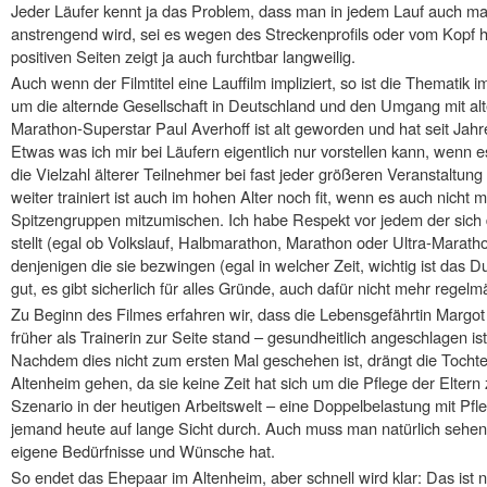
Jeder Läufer kennt ja das Problem, dass man in jedem Lauf auch ma
anstrengend wird, sei es wegen des Streckenprofils oder vom Kopf he
positiven Seiten zeigt ja auch furchtbar langweilig.
Auch wenn der Filmtitel eine Lauffilm impliziert, so ist die Themati
um die alternde Gesellschaft in Deutschland und den Umgang mit a
Marathon-Superstar Paul Averhoff ist alt geworden und hat seit Jah
Etwas was ich mir bei Läufern eigentlich nur vorstellen kann, wenn e
die Vielzahl älterer Teilnehmer bei fast jeder größeren Veranstaltung
weiter trainiert ist auch im hohen Alter noch fit, wenn es auch nicht
Spitzengruppen mitzumischen. Ich habe Respekt vor jedem der sich
stellt (egal ob Volkslauf, Halbmarathon, Marathon oder Ultra-Marat
denjenigen die sie bezwingen (egal in welcher Zeit, wichtig ist da
gut, es gibt sicherlich für alles Gründe, auch dafür nicht mehr regelmä
Zu Beginn des Filmes erfahren wir, dass die Lebensgefährtin Margot
früher als Trainerin zur Seite stand – gesundheitlich angeschlagen is
Nachdem dies nicht zum ersten Mal geschehen ist, drängt die Tochter
Altenheim gehen, da sie keine Zeit hat sich um die Pflege der Eltern
Szenario in der heutigen Arbeitswelt – eine Doppelbelastung mit Pfl
jemand heute auf lange Sicht durch. Auch muss man natürlich sehen
eigene Bedürfnisse und Wünsche hat.
So endet das Ehepaar im Altenheim, aber schnell wird klar: Das ist nic