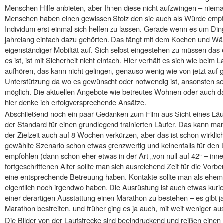
Menschen Hilfe anbieten, aber Ihnen diese nicht aufzwingen – niem
Menschen haben einen gewissen Stolz den sie auch als Würde empfi
Individum erst einmal sich helfen zu lassen. Gerade wenn es um Dinge 
jahrelang einfach dazu gehörten. Das fängt mit dem Kochen und W
eigenständiger Mobiltät auf. Sich selbst eingestehen zu müssen das
es ist, ist mit Sicherheit nicht einfach. Hier verhält es sich wie beim L
aufhören, das kann nicht gelingen, genauso wenig wie von jetzt auf gl
Unterstützung da wo es gewünscht oder notwendig ist, ansonsten so
möglich. Die aktuellen Angebote wie betreutes Wohnen oder auch d
hier denke ich erfolgversprechende Ansätze.
Abschließend noch ein paar Gedanken zum Film aus Sicht eines Läu
der Standard für einen grundlegend trainierten Läufer. Das kann man
der Zielzeit auch auf 8 Wochen verkürzen, aber das ist schon wirklich
gewählte Szenario schon etwas grenzwertig und keinenfalls für de
empfohlen (dann schon eher etwas in der Art „von null auf 42“ – inn
fortgeschrittenen Alter sollte man sich ausreichend Zeit für die Vor
eine entsprechende Betreuung haben. Kontakte sollte man als ehema
eigentlich noch irgendwo haben. Die Ausrüstung ist auch etwas kurios
einer derartigen Ausstattung einen Marathon zu bestehen – es gibt j
Marathon bestreiten, und früher ging es ja auch, mit weit weniger a
Die Bilder von der Laufstrecke sind beeindruckend und reißen einen