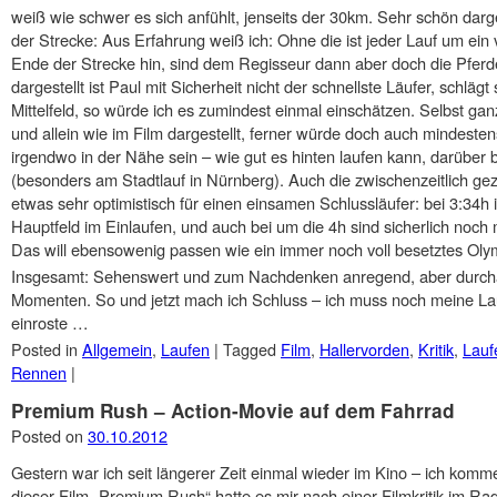
weiß wie schwer es sich anfühlt, jenseits der 30km. Sehr schön darge
der Strecke: Aus Erfahrung weiß ich: Ohne die ist jeder Lauf um ein
Ende der Strecke hin, sind dem Regisseur dann aber doch die Pfer
dargestellt ist Paul mit Sicherheit nicht der schnellste Läufer, schläg
Mittelfeld, so würde ich es zumindest einmal einschätzen. Selbst ga
und allein wie im Film dargestellt, ferner würde doch auch mindesten
irgendwo in der Nähe sein – wie gut es hinten laufen kann, darüber b
(besonders am Stadtlauf in Nürnberg). Auch die zwischenzeitlich ge
etwas sehr optimistisch für einen einsamen Schlussläufer: bei 3:34h
Hauptfeld im Einlaufen, und auch bei um die 4h sind sicherlich noch
Das will ebensowenig passen wie ein immer noch voll besetztes Oly
Insgesamt: Sehenswert und zum Nachdenken anregend, aber durchau
Momenten. So und jetzt mach ich Schluss – ich muss noch meine Lau
einroste …
Posted in
Allgemein
,
Laufen
|
Tagged
Film
,
Hallervorden
,
Kritik
,
Lauf
Rennen
|
Premium Rush – Action-Movie auf dem Fahrrad
Posted on
30.10.2012
Gestern war ich seit längerer Zeit einmal wieder im Kino – ich komme
dieser Film „Premium Rush“ hatte es mir nach einer Filmkritik im Ra