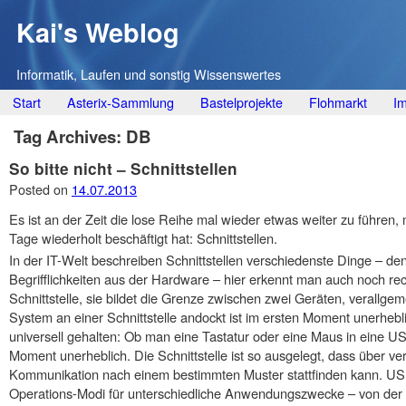
Kai's Weblog
Informatik, Laufen und sonstig Wissenswertes
Main menu
Skip
Start
Asterix-Sammlung
Bastelprojekte
Flohmarkt
I
to
Tag Archives:
DB
content
So bitte nicht – Schnittstellen
Posted on
14.07.2013
Es ist an der Zeit die lose Reihe mal wieder etwas weiter zu führen,
Tage wiederholt beschäftigt hat: Schnittstellen.
In der IT-Welt beschreiben Schnittstellen verschiedenste Dinge – den
Begrifflichkeiten aus der Hardware – hier erkennt man auch noch rech
Schnittstelle, sie bildet die Grenze zwischen zwei Geräten, verallg
System an einer Schnittstelle andockt ist im ersten Moment unerhebli
universell gehalten: Ob man eine Tastatur oder eine Maus in eine US
Moment unerheblich. Die Schnittstelle ist so ausgelegt, dass über 
Kommunikation nach einem bestimmten Muster stattfinden kann. USB
Operations-Modi für unterschiedliche Anwendungszwecke – von der