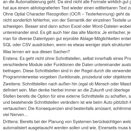
an die Automatisierung geht. Da sind nicht alle Formate wirklich gut 
hat aus einem abfotografierten Text wieder einen editierbaren Text
Ohne Optial Character Recognition (OCR – Texterkennung) geht da ga
nicht sonderlich fehlerfrei, von der Semantik der einzelnen Texteile
schweigen. Besser sind dann schon Excel oder Word-Dateien wobei 
untereinander sind. Es gilt auch hier das alte Mantra: Je einfacher, j
man für diverse Datentypen gut erprobte Ablage-Möglichkeiten entwic
SQL oder CSV ausdrücken, wenn es etwas weniger stark strukturiert
Was lernen wir aus diesen Sachen?
Erstens: Es geht nicht ohne Schnittstellen, selbst innerhalb eines P
verschiedene Module oder Funktionen die Daten untereinander au
beitragen. Diese Schnittstellen sind in der Regel durch die verwen
Programmierweise vorgeben (funktionale, prozedural oder objektorien
Zweitens: Schnittstellen nach außen hin (egal ob Mensch oder Masc
definiert sein. Man denke hierbei immer an die Zukunft und überlege ob
Stellen bereits die Option für eine externe Schnittstelle zu schaffen,
und bestehende Schnittstellen verändern ist wie beim Auto plötzlic
vertauschen: Die Konsequenzen sind bestenfalls amüsant, schlimmste
viel Nerven…
Drittens: Bereits bei der Planung von Systemen berücksichtigen we
automatisiert ausgetauscht werden sollen und wie. Einerseits muss kl