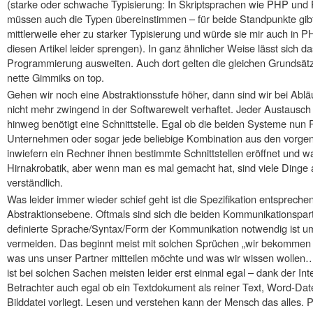
(starke oder schwache Typisierung: In Skriptsprachen wie PHP und Pe
müssen auch die Typen übereinstimmen – für beide Standpunkte gibt
mittlerweile eher zu starker Typisierung und würde sie mir auch i
diesen Artikel leider sprengen). In ganz ähnlicher Weise lässt sich da
Programmierung ausweiten. Auch dort gelten die gleichen Grundsätze
nette Gimmiks on top.
Gehen wir noch eine Abstraktionsstufe höher, dann sind wir bei Abl
nicht mehr zwingend in der Softwarewelt verhaftet. Jeder Austaus
hinweg benötigt eine Schnittstelle. Egal ob die beiden Systeme nun
Unternehmen oder sogar jede beliebige Kombination aus den vorge
inwiefern ein Rechner ihnen bestimmte Schnittstellen eröffnet und w
Hirnakrobatik, aber wenn man es mal gemacht hat, sind viele Dinge
verständlich.
Was leider immer wieder schief geht ist die Spezifikation entsprechen
Abstraktionsebene. Oftmals sind sich die beiden Kommunikationspart
definierte Sprache/Syntax/Form der Kommunikation notwendig ist u
vermeiden. Das beginnt meist mit solchen Sprüchen „wir bekommen da
was uns unser Partner mitteilen möchte und was wir wissen wollen
ist bei solchen Sachen meisten leider erst einmal egal – dank der Int
Betrachter auch egal ob ein Textdokument als reiner Text, Word-Datei
Bilddatei vorliegt. Lesen und verstehen kann der Mensch das alles.