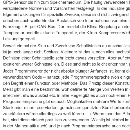
GPS-Sensor bis hin zum Speichermedium. Die häufig verwendeten H
verschiedene Normen und Vorschriften festgelegt. In der Industrie g
Eigenentwicklungen für spezielle Zwecke, diese sind nicht zwingend 
erlauben auch weiterhin den Austausch von Informationen von eine
Fahrzeug z.B. per CAN-Bus: Dort meldet die Klima-Regelung an di
Temperatur und die aktuelle Temperatur, der Klima-Kompressor wird
Leistung geregelt.
Soweit einmal der Sinn und Zweck von Schnittstellen an anschaulich
ist ja noch lange nicht Schluss. Vielmehr ist das ja noch alles nachv
Definition einer Schnittstelle sehr leicht etwas vorstellen. Aber auf
existieren weiter Schnittstellen. Diese sind nicht so leicht erkennba
Jeder Programmierer der nicht absolut blutiger Anfänger ist, kennt 
verwendbarem Code – nahezu jede Programmiersprache (von einige
den Begriff einer Funktion oder Methode. Das Prinzip dieser Konstru
Meist gibt man eine bestimmte, wohldefinierte Menge von Werten in 
errechnet, etwas auslöst etc. in aller Regel gibt es auch noch einen
Programmiersprache gibt es auch Möglichkeiten mehrere Werte zur
Stack oder einen reservierten, gemeinsam genutzten Speicherbereich
zu erläutern würde allerdings zu weit führen …). Wenn man das Prin
hat, sind diese einfach praktisch zu verwenden. Wichtig ist hierbei 
in der Mathematik auch) und je nach Programmiersprache auch noc