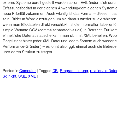
externe Systeme bereit gestellt werden sollen. Evtl. ändert sich dur
Erfassungsbedarf in der eigenen Anwendung/dem eigenen System od
neue Priorität zukommen. Auch wichtig ist das Format – dieses mus
sein, Bilder in Word einzufügen um sie daraus wieder zu extrahieren 
wenn man Bilddateien direkt verschickt. Ist die Information tabellen
simple Variante CSV (comma separated values) in Betracht. Für kom
einheitliche Datenaustausche kann man sich mit XML behelfen. Wobei
Regel steht hinter jeder XML-Datei und jedem System auch wieder ei
Performance-Gründen) – es lohnt also, ggf. einmal auch die Betreu
über deren Struktur zu fragen.
Posted in
Computer
|
Tagged
DB
,
Programmierung
,
relationale Dat
So nicht
,
SQL
,
XML
|
Post navigation